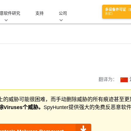
多设备许可证
（
意软件研究
支持
公司
折扣）
翻译为：
上的威胁可能很困难，而手动删除威胁的所有痕迹甚至更
除
Viruses
个威胁。
SpyHunter提供强大的免费反恶意软