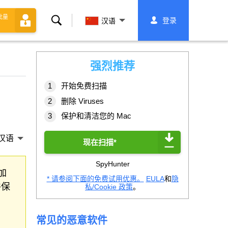
批量
搜
登录
汉语
索
强烈推荐
开始免费扫描
删除 Viruses
保护和清洁您的 Mac
汉语
现在扫描*
SpyHunter
加
* 请参阅下面的免费试用优惠。
EULA
和
隐
件保
私/Cookie 政策
。
常见的恶意软件