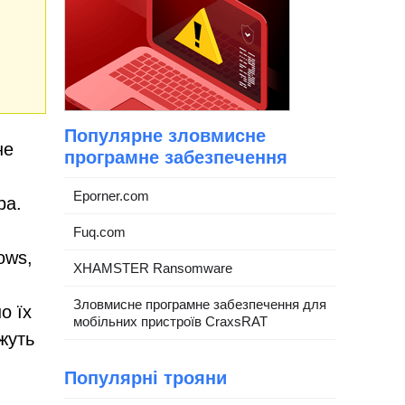
Популярне зловмисне
не
програмне забезпечення
Eporner.com
ра.
Fuq.com
ows,
XHAMSTER Ransomware
Зловмисне програмне забезпечення для
о їх
мобільних пристроїв CraxsRAT
жуть
Популярні трояни