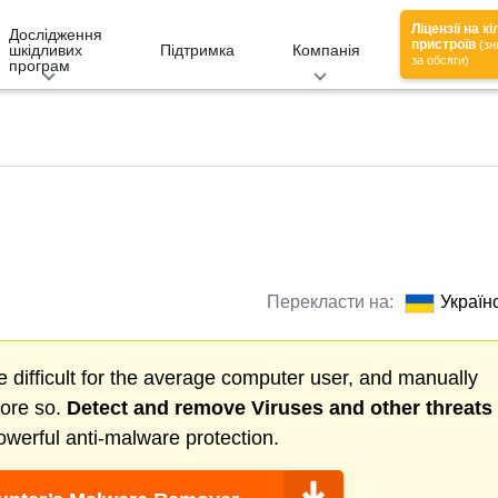
Ліцензії на к
Дослідження
пристроїв
(зн
шкідливих
Підтримка
Компанія
за обсяги)
програм
Перекласти на:
Україн
 difficult for the average computer user, and manually
more so.
Detect and remove
Viruses
and other threats
werful anti-malware protection.