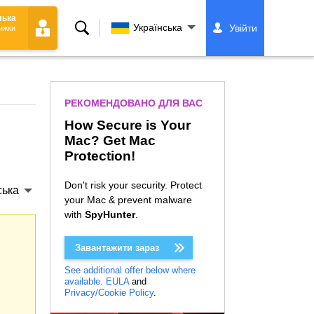
ілька
Пошук
Українська
Увійти
ижки
РЕКОМЕНДОВАНО ДЛЯ ВАС
How Secure is Your
Mac? Get Mac
Protection!
Don't risk your security. Protect
ська
your Mac & prevent malware
with
SpyHunter
.
Завантажити зараз
See additional offer below where
available.
EULA
and
Privacy/Cookie Policy
.