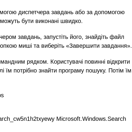
омогою диспетчера завдань або за допомогою
 можуть бути виконані швидко.
ером завдань, запустіть його, знайдіть файл
нопкою миші та виберіть «Завершити завдання».
мандним рядком. Користувачі повинні відкрити
і їм потрібно знайти програму пошуку. Потім їм
ps
arch_cw5n1h2txyewy Microsoft.Windows.Search