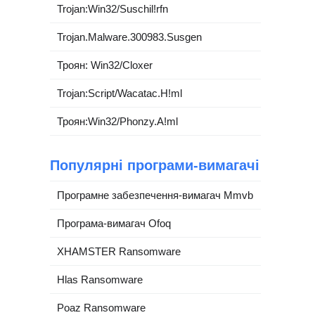
Trojan:Win32/Suschil!rfn
Trojan.Malware.300983.Susgen
Троян: Win32/Cloxer
Trojan:Script/Wacatac.H!ml
Троян:Win32/Phonzy.A!ml
Популярні програми-вимагачі
Програмне забезпечення-вимагач Mmvb
Програма-вимагач Ofoq
XHAMSTER Ransomware
Hlas Ransomware
Poaz Ransomware