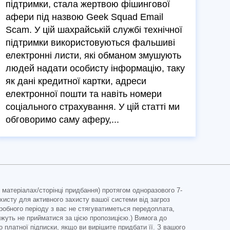
підтримки, стала жертвою фішингової
афери під назвою Geek Squad Email
Scam. У цій шахрайській службі технічної
підтримки використовуються фальшиві
електронні листи, які обманом змушують
людей надати особисту інформацію, таку
як дані кредитної картки, адреси
електронної пошти та навіть номери
соціального страхування. У цій статті ми
обговоримо саму аферу,...
 матеріалах/сторінці придбання) протягом одноразового 7-
хисту для активного захисту вашої системи від загроз
робного періоду з вас не стягуватиметься передоплата,
можуть не прийматися за цією пропозицією.) Вимога до
 платної підписки, якщо ви вирішите придбати її. З вашого