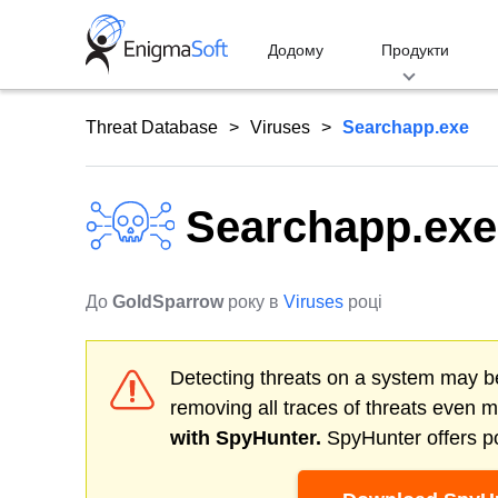
Skip
to
Додому
Продукти
content
Threat Database
Viruses
Searchapp.exe
Searchapp.exe
До
GoldSparrow
року в
Viruses
році
Detecting threats on a system may be
removing all traces of threats even 
with SpyHunter.
SpyHunter offers po