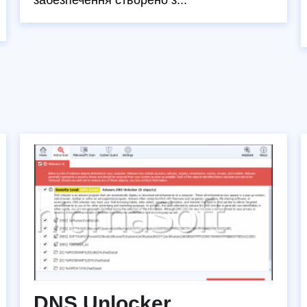
забезпечення створено з...
DNS Unlocker