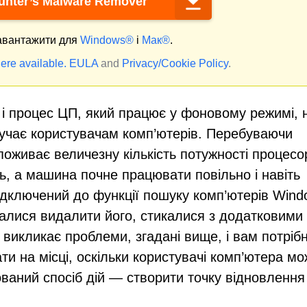
nter’s Malware Remover
вантажити для
Windows®
і
Мак®
.
ere available.
EULA
and
Privacy/Cookie Policy
.
і процес ЦП, який працює у фоновому режимі, 
кучає користувачам комп’ютерів. Перебуваючи
поживає величезну кількість потужності процесо
ь, а машина почне працювати повільно і навіть
ідключений до функції пошуку комп’ютерів Wind
агалися видалити його, стикалися з додатковими
викликає проблеми, згадані вище, і вам потрібн
ти на місці, оскільки користувачі комп’ютера мо
ваний спосіб дій — створити точку відновлення