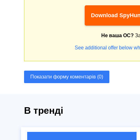
Download SpyHun
Не ваша ОС?
За
See additional offer below wh
Показати форму коментарів (0)
В тренді