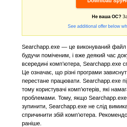
Download SpyHu
Не ваша ОС?
За
See additional offer below wh
Searchapp.exe — це виконуваний файл 
будучи поміченим, і вже деякий час до
всередині комп’ютера, Searchapp.exe с
Це означає, що різні програми зависнут
перестане працювати. Searchapp.exe п
тому користувачі комп’ютерів, які нам
проблемами. Тому, якщо Searchapp.exe 
зупинити, Searchapp.exe не слід вимика
спричинити збій комп’ютера. Рекомендо
раніше.