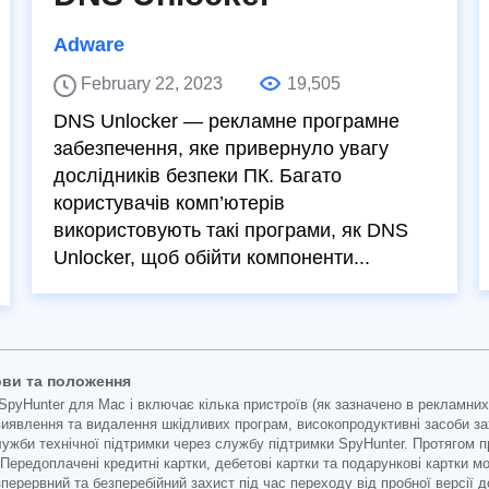
Adware
February 22, 2023
19,505
DNS Unlocker — рекламне програмне
забезпечення, яке привернуло увагу
дослідників безпеки ПК. Багато
користувачів комп’ютерів
використовують такі програми, як DNS
Unlocker, щоб обійти компоненти...
ови та положення
SpyHunter для Mac і включає кілька пристроїв (як зазначено в рекламних
виявлення та видалення шкідливих програм, високопродуктивні засоби за
ужби технічної підтримки через службу підтримки SpyHunter. Протягом п
 (Передоплачені кредитні картки, дебетові картки та подарункові картки 
ерервний та безперебійний захист під час переходу від пробної версії до