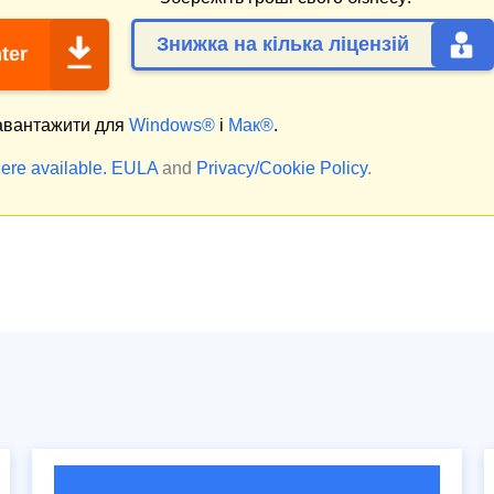
Знижка на кілька ліцензій
ter
вантажити для
Windows®
і
Мак®
.
ere available.
EULA
and
Privacy/Cookie Policy
.