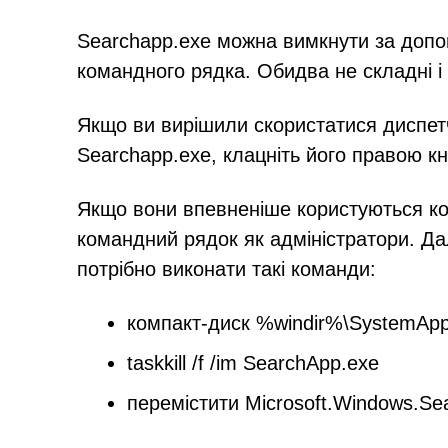
Searchapp.exe можна вимкнути за доп
командного рядка. Обидва не складні і
Якщо ви вирішили скористатися диспетч
Searchapp.exe, клацніть його правою к
Якщо вони впевненіше користуються ко
командний рядок як адміністратори. Дал
потрібно виконати такі команди:
компакт-диск %windir%\SystemAp
taskkill /f /im SearchApp.exe
перемістити Microsoft.Windows.Se