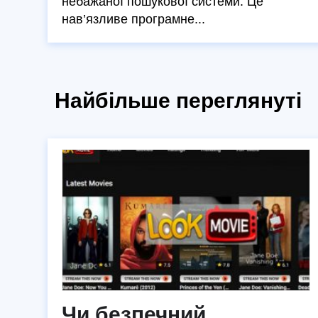
небажаної пошукової системи. Це
нав’язливе програмне...
Найбільше переглянуті
Чи безпечний