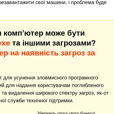
резавантажити свої машини, і проблема буде
ш комп’ютер може бути
exe
та іншими загрозами?
ер на наявність загроз за
т для усунення зловмисного програмного
ний для надання користувачам поглибленого
 та видалення широкого спектру загроз, як-от
ної служби технічної підтримки.
Збережіть гроші свого бізнесу!