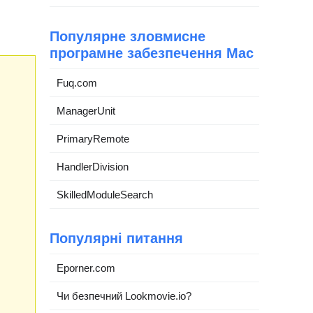
Популярне зловмисне
програмне забезпечення Mac
Fuq.com
ManagerUnit
PrimaryRemote
HandlerDivision
SkilledModuleSearch
Популярні питання
Eporner.com
Чи безпечний Lookmovie.io?