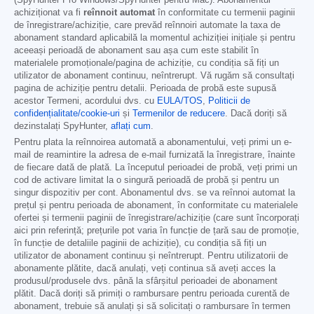
(SpyHunter Pro Windows/SpyHunter pentru Mac). Abonamentul
achiziționat va fi
reînnoit automat
în conformitate cu termenii paginii
de înregistrare/achiziție, care prevăd reînnoiri automate la taxa de
abonament standard aplicabilă la momentul achiziției inițiale și pentru
aceeași perioadă de abonament sau așa cum este stabilit în
materialele promoționale/pagina de achiziție, cu condiția să fiți un
utilizator de abonament continuu, neîntrerupt. Vă rugăm să consultați
pagina de achiziție pentru detalii. Perioada de probă este supusă
acestor Termeni, acordului dvs. cu
EULA/TOS
,
Politicii de
confidențialitate/cookie-uri
și
Termenilor de reducere
. Dacă doriți să
dezinstalați SpyHunter,
aflați cum
.
Pentru plata la reînnoirea automată a abonamentului, veți primi un e-
mail de reamintire la adresa de e-mail furnizată la înregistrare, înainte
de fiecare dată de plată. La începutul perioadei de probă, veți primi un
cod de activare limitat la o singură perioadă de probă și pentru un
singur dispozitiv per cont. Abonamentul dvs. se va reînnoi automat la
prețul și pentru perioada de abonament, în conformitate cu materialele
ofertei și termenii paginii de înregistrare/achiziție (care sunt încorporați
aici prin referință; prețurile pot varia în funcție de țară sau de promoție,
în funcție de detaliile paginii de achiziție), cu condiția să fiți un
utilizator de abonament continuu și neîntrerupt. Pentru utilizatorii de
abonamente plătite, dacă anulați, veți continua să aveți acces la
produsul/produsele dvs. până la sfârșitul perioadei de abonament
plătit. Dacă doriți să primiți o rambursare pentru perioada curentă de
abonament, trebuie să anulați și să solicitați o rambursare în termen