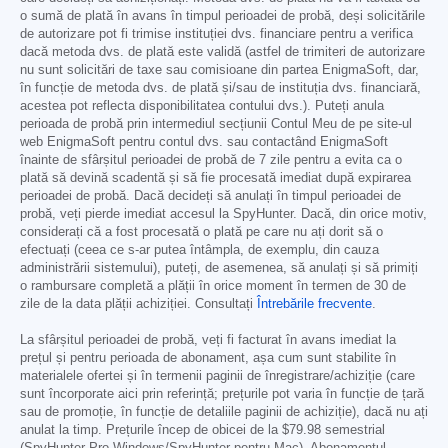
o sumă de plată în avans în timpul perioadei de probă, deși solicitările
de autorizare pot fi trimise instituției dvs. financiare pentru a verifica
dacă metoda dvs. de plată este validă (astfel de trimiteri de autorizare
nu sunt solicitări de taxe sau comisioane din partea EnigmaSoft, dar,
în funcție de metoda dvs. de plată și/sau de instituția dvs. financiară,
acestea pot reflecta disponibilitatea contului dvs.). Puteți anula
perioada de probă prin intermediul secțiunii Contul Meu de pe site-ul
web EnigmaSoft pentru contul dvs. sau contactând EnigmaSoft
înainte de sfârșitul perioadei de probă de 7 zile pentru a evita ca o
plată să devină scadentă și să fie procesată imediat după expirarea
perioadei de probă. Dacă decideți să anulați în timpul perioadei de
probă, veți pierde imediat accesul la SpyHunter. Dacă, din orice motiv,
considerați că a fost procesată o plată pe care nu ați dorit să o
efectuați (ceea ce s-ar putea întâmpla, de exemplu, din cauza
administrării sistemului), puteți, de asemenea, să anulați și să primiți
o rambursare completă a plății în orice moment în termen de 30 de
zile de la data plății achiziției. Consultați
Întrebările frecvente
.
La sfârșitul perioadei de probă, veți fi facturat în avans imediat la
prețul și pentru perioada de abonament, așa cum sunt stabilite în
materialele ofertei și în termenii paginii de înregistrare/achiziție (care
sunt încorporate aici prin referință; prețurile pot varia în funcție de țară
sau de promoție, în funcție de detaliile paginii de achiziție), dacă nu ați
anulat la timp. Prețurile încep de obicei de la
$79.98
semestrial