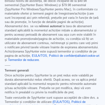
Biroului nostru de asistență, de obicei începând de la
$49.98
semestrial (SpyHunter Basic Windows) și
$79.98
semestrial
(SpyHunter Pro Windows/SpyHunter pentru Mac), în conformitate cu
materialele ofertei și termenii paginii de înregistrare/achiziție (care
sunt încorporați aici prin referință; prețurile pot varia în funcție de țară
sau de promoție, în funcție de detaliile paginii de achiziție).
Abonamentul dvs. se va
reînnoi automat
la taxa de abonament
standard aplicabilă la momentul achiziției inițiale a abonamentului și
pentru aceeași perioadă de abonament sau așa cum este stabilit în
materialele promoționale/pagina de achiziție, cu condiția să fiți un
utilizator de abonament continuu, neîntrerupt și pentru care veți primi
o notificare privind taxele viitoare înainte de expirarea abonamentului.
Achiziționarea SpyHunter este supusă termenilor și condițiilor de pe
pagina de achiziție,
EULA/TOS
,
Politicii de confidențialitate/cookie-uri
și
Termenilor de reducere
.
------
Termeni generali
Orice achiziție pentru SpyHunter la un preț redus este valabilă pe
durata abonamentului redus oferită. După aceea, se va aplica prețul
standard aplicabil la momentul respectiv pentru reînnoirile automate
și/sau achizițiile viitoare. Prețurile se pot modifica, deși vă vom
notifica în prealabil cu privire la modificările de preț.
Toate versiunile de SpyHunter sunt supuse acceptării de către dvs. a
Termenilor și condițiilor de utilizare
(EULA/TOS)
,
Politicii de