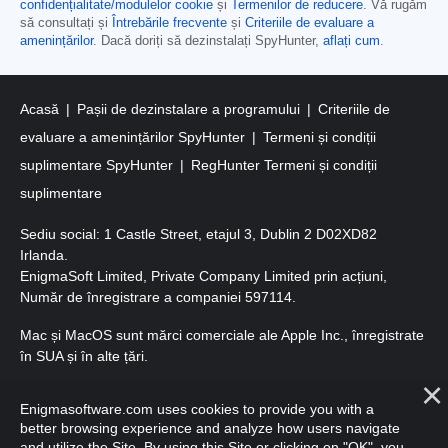
confidențialitate/modulelor cookie
și
Termenilor de reducere
. Vă rugăm
să consultați și
Întrebările frecvente
și
Criteriile de evaluare a
amenințărilor
. Dacă doriți să dezinstalați SpyHunter,
aflați cum
.
Acasă
Pașii de dezinstalare a programului
Criteriile de
evaluare a amenințărilor SpyHunter
Termeni și condiții
suplimentare SpyHunter
RegHunter Termeni și condiții
suplimentare
Sediu social: 1 Castle Street, etajul 3, Dublin 2 D02XD82
Irlanda.
EnigmaSoft Limited, Private Company Limited prin acțiuni,
Număr de înregistrare a companiei 597114.
Mac și MacOS sunt mărci comerciale ale Apple Inc., înregistrate
în SUA și în alte țări.
Copyright 2016-2026. EnigmaSoft Ltd. Toate drepturile
Enigmasoftware.com uses cookies to provide you with a
rezervate.
better browsing experience and analyze how users navigate
and utilize the Site. By using this Site or clicking on "OK", you