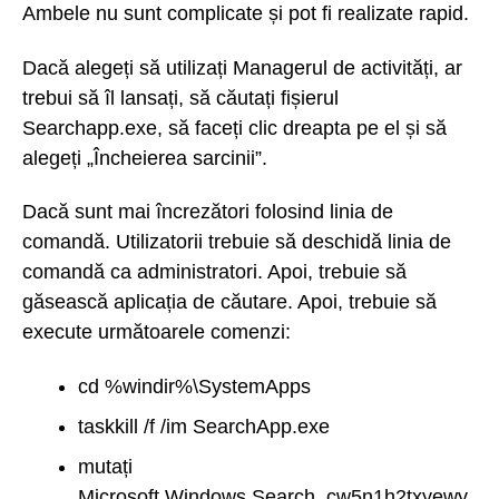
Ambele nu sunt complicate și pot fi realizate rapid.
Dacă alegeți să utilizați Managerul de activități, ar
trebui să îl lansați, să căutați fișierul
Searchapp.exe, să faceți clic dreapta pe el și să
alegeți „Încheierea sarcinii”.
Dacă sunt mai încrezători folosind linia de
comandă. Utilizatorii trebuie să deschidă linia de
comandă ca administratori. Apoi, trebuie să
găsească aplicația de căutare. Apoi, trebuie să
execute următoarele comenzi:
cd %windir%\SystemApps
taskkill /f /im SearchApp.exe
mutați
Microsoft.Windows.Search_cw5n1h2txyewy