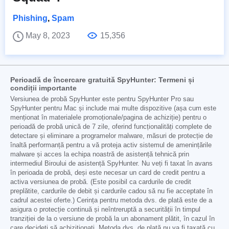
Phishing
,
Spam
May 8, 2023
15,356
Perioadă de încercare gratuită SpyHunter: Termeni și
condiții importante
Versiunea de probă SpyHunter este pentru SpyHunter Pro sau
SpyHunter pentru Mac și include mai multe dispozitive (așa cum este
menționat în materialele promoționale/pagina de achiziție) pentru o
perioadă de probă unică de 7 zile, oferind funcționalități complete de
detectare și eliminare a programelor malware, măsuri de protecție de
înaltă performanță pentru a vă proteja activ sistemul de amenințările
malware și acces la echipa noastră de asistență tehnică prin
intermediul Biroului de asistență SpyHunter. Nu veți fi taxat în avans
în perioada de probă, deși este necesar un card de credit pentru a
activa versiunea de probă. (Este posibil ca cardurile de credit
preplătite, cardurile de debit și cardurile cadou să nu fie acceptate în
cadrul acestei oferte.) Cerința pentru metoda dvs. de plată este de a
asigura o protecție continuă și neîntreruptă a securității în timpul
tranziției de la o versiune de probă la un abonament plătit, în cazul în
care decideți să achiziționați. Metoda dvs. de plată nu va fi taxată cu