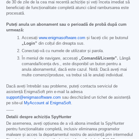
de 30 de zile de la cea mai recentă achiziție și veți înceta imediat să
beneficiați de funcționalitate completă atunci când rambursarea este
procesată.
Puteți anula un abonament sau o perioadă de probă după cum
urmează:
Accesați
www.enigmasoftware.com
și faceți clic pe butonul
„Login”
din colțul din dreapta sus.
Conectați-vă cu numele de utilizator și parola.
În meniul de navigare, accesați
„Comandă/Licențe”.
Lângă
comanda/licența dvs., este disponibil un buton pentru a
anula abonamentul, dacă este cazul. Notă: Dacă aveți mai
multe comenzi/produse, va trebui să le anulați individual.
Dacă aveți întrebări sau probleme, puteți contacta serviciul de
asistență EnigmaSoft prin e-mail la adresa
support@enigmasoftware.com
sau deschizând un tichet de asistență
pe site-ul
MyAccount al EnigmaSoft
.
------
Detalii despre achiziția SpyHunter
De asemenea, aveți opțiunea de a vă abona imediat la SpyHunter
pentru funcționalitate completă, inclusiv eliminarea programelor
malware și acces la departamentul nostru de asistență prin intermediul