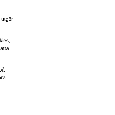
 utgör
kies,
atta
 på
ara