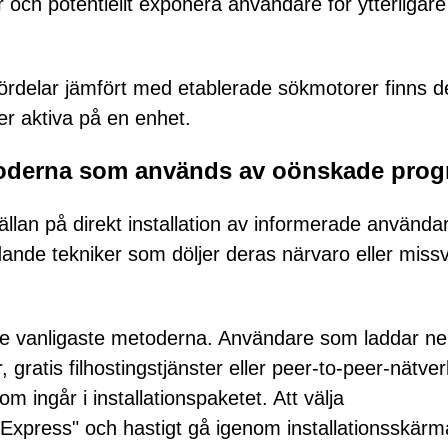
och potentiellt exponera användare för ytterligare
ördelar jämfört med etablerade sökmotorer finns d
ter aktiva på en enhet.
etoderna som används av oönskade pro
sällan på direkt installation av informerade använda
edande tekniker som döljer deras närvaro eller missv
de vanligaste metoderna. Användare som laddar ne
ratis filhostingstjänster eller peer-to-peer-nätve
m ingår i installationspaketet. Att välja
er "Express" och hastigt gå igenom installationsskär