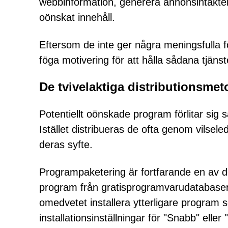
webbinformation, generera annonsintäkter 
oönskat innehåll.
Eftersom de inte ger några meningsfulla f
föga motivering för att hålla sådana tjäns
De tvivelaktiga distributionsm
Potentiellt oönskade program förlitar sig 
Istället distribueras de ofta genom vilsel
deras syfte.
Programpaketering är fortfarande en av 
program från gratisprogramvarudatabaser, g
omedvetet installera ytterligare program so
installationsinställningar för "Snabb" ell