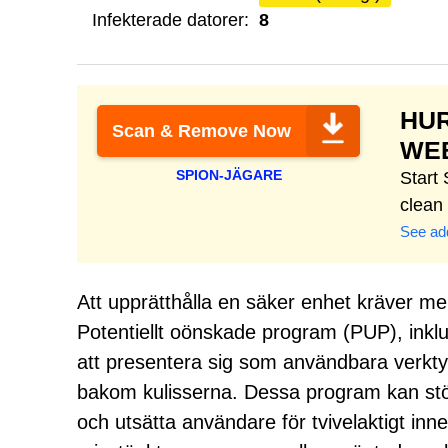
Infekterade datorer:
8
HU
Scan & Remove Now
WE
SPION-JÄGARE
Start
clean
See add
Att upprätthålla en säker enhet kräver me
Potentiellt oönskade program (PUP), inkl
att presentera sig som användbara verkt
bakom kulisserna. Dessa program kan stör
och utsätta användare för tvivelaktigt inne