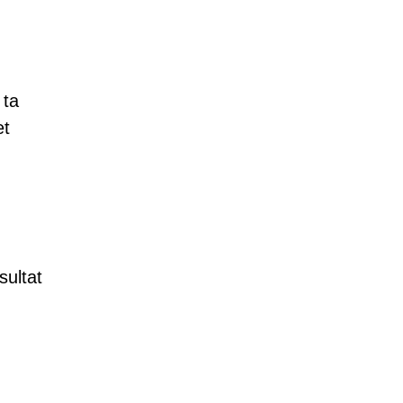
 ta
et
sultat