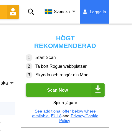
Sök
Svenska
Logga in
HÖGT
REKOMMENDERAD
Start Scan
Ta bort Rogue webbplatser
Skydda och rengör din Mac
nska
Scan Now
Spion-jägare
See additional offer below where
available.
EULA
and
Privacy/Cookie
Policy
.
6
6