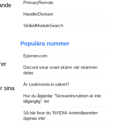
PrimaryRemote
gande
HandlerDivision
SkilledModuleSearch
Populära nummer
Eporner.com
rer
Discord visar svart skärm när skärmen
delas
Är Lookmovie.io säkert?
r sina
Hur du åtgärdar "Skrivardrivrutinen är inte
tillgänglig" -fel
Så här fixar du 'NVIDIA -kontrollpanelen
öppnas inte'