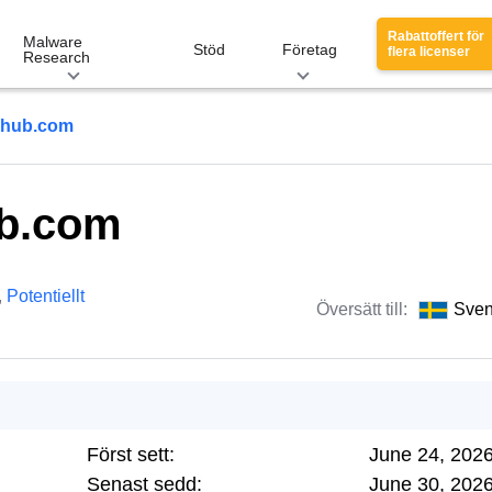
Rabattoffert för
Malware
Stöd
Företag
flera licenser
Research
yhub.com
ub.com
,
Potentiellt
Översätt till:
Sve
Först sett:
June 24, 202
Senast sedd:
June 30, 202