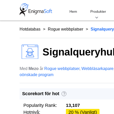
Skip
to
Hem
Produkter
content
Hotdatabas
Rogue webbplatser
Signalquer
Signalqueryh
Med
Mezo
år
Rogue webbplatser
,
Webbläsarkapare
oönskade program
Scorekort för hot
?
Popularity Rank:
13,107
Hotnivå:
20 % (Vanligt)