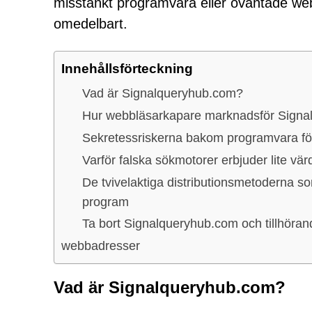
misstänkt programvara eller oväntade web
omedelbart.
Innehållsförteckning
Vad är Signalqueryhub.com?
Hur webbläsarkapare marknadsför Signa
Sekretessriskerna bakom programvara fö
Varför falska sökmotorer erbjuder lite vär
De tvivelaktiga distributionsmetoderna 
program
Ta bort Signalqueryhub.com och tillhöra
webbadresser
Vad är Signalqueryhub.com?