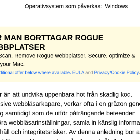
Operativsystem som påverkas:
Windows
R MAN BORTTAGAR ROGUE
BBPLATSER
 Scan. Remove Rogue webbplatser. Secure, optimize &
 your Mac.
itional offer below where available.
EULA
and
Privacy/Cookie Policy
.
r än att undvika uppenbara hot från skadlig kod.
usive webbläsarkapare, verkar ofta i en gråzon ge
yg samtidigt som de utför påträngande beteenden
a webbläsarinställningar, samla in känslig informa
håll och integritetsrisker. Av denna anledning bör al