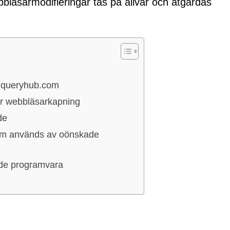
bläsarmodifieringar tas på allvar och åtgärdas
lqueryhub.com
r webbläsarkapning
de
som används av oönskade
nde programvara