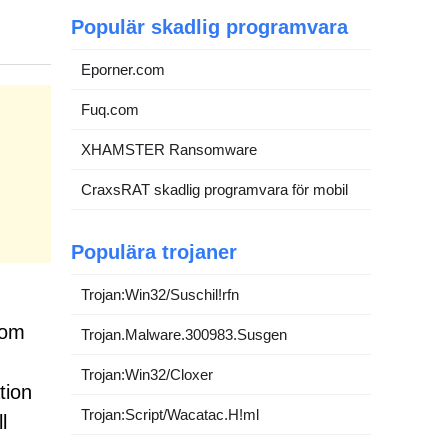
Populär skadlig programvara
Eporner.com
Fuq.com
XHAMSTER Ransomware
CraxsRAT skadlig programvara för mobil
Populära trojaner
Trojan:Win32/Suschil!rfn
nom
Trojan.Malware.300983.Susgen
Trojan:Win32/Cloxer
tion
Trojan:Script/Wacatac.H!ml
l