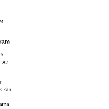
et
gram
re.
isar
r
rk kan
marna