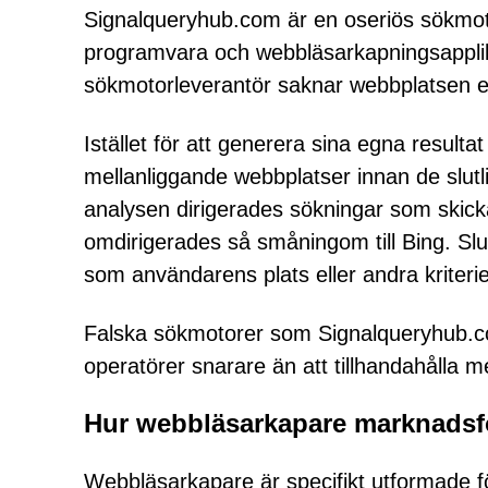
Signalqueryhub.com är en oseriös sökmo
programvara och webbläsarkapningsapplik
sökmotorleverantör saknar webbplatsen e
Istället för att generera sina egna resul
mellanliggande webbplatser innan de slutl
analysen dirigerades sökningar som skic
omdirigerades så småningom till Bing. Slu
som användarens plats eller andra kriterie
Falska sökmotorer som Signalqueryhub.com
operatörer snarare än att tillhandahålla me
Hur webbläsarkapare marknadsf
Webbläsarkapare är specifikt utformade fö