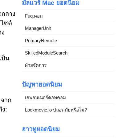
มัลแวร์ Mac ยอดนิยม
ัวกลาง
Fuq.คอม
บไซต์
ManagerUnit
าง
PrimaryRemote
SkilledModuleSearch
เป็น
ฝ่ายจัดการ
ปัญหายอดนิยม
เอพอนเนอร์ดอทคอม
งจาก
ึง:
Lookmovie.io ปลอดภัยหรือไม่?
ฮาวทูยอดนิยม