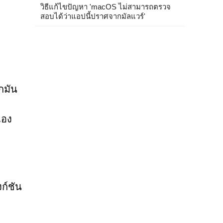
วิธีแก้ไขปัญหา 'macOS ไม่สามารถตรวจ
สอบได้ว่าแอปนี้ปราศจากมัลแวร์'
กมัน
เอง
ก์ชัน