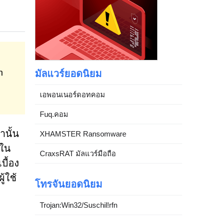
n
มัลแวร์ยอดนิยม
เอพอนเนอร์ดอทคอม
Fuq.คอม
านั้น
XHAMSTER Ransomware
นใน
CraxsRAT มัลแวร์มือถือ
บื้อง
้ใช้
โทรจันยอดนิยม
Trojan:Win32/Suschil!rfn