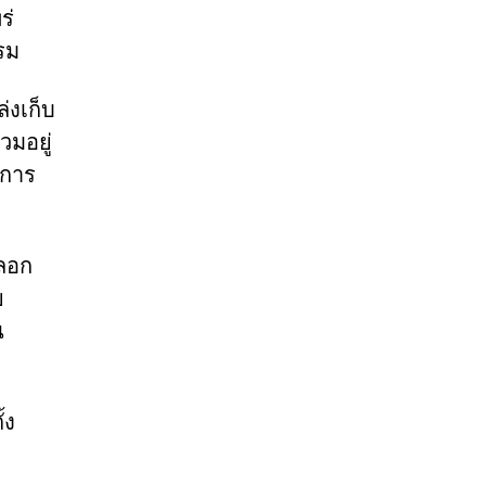
ร่
รม
่งเก็บ
วมอยู่
นการ
หลอก
ย
น
้ง