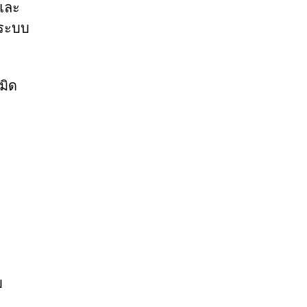
 และ
่ระบบ
มิด
บ