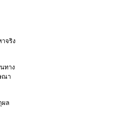
หาจริง
ส้นทาง
ฆษณา
ตุผล