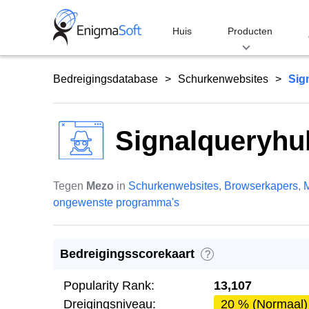
Skip
to
Huis
Producten
content
Bedreigingsdatabase
Schurkenwebsites
Sig
Signalqueryh
Tegen
Mezo
in
Schurkenwebsites
,
Browserkapers
,
M
ongewenste programma's
Bedreigingsscorekaart
?
Popularity Rank:
13,107
Dreigingsniveau:
20 % (Normaal)