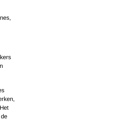
nes,
kers
un
es
erken,
 Het
 de