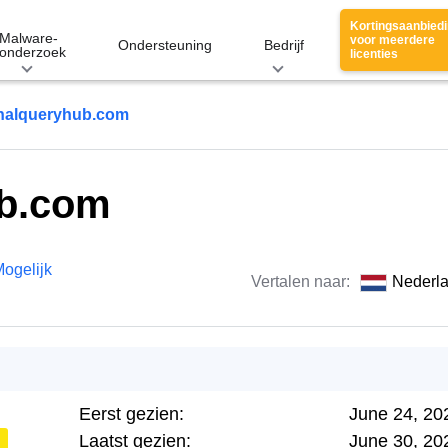
Kortingsaanbied
Malware-
voor meerdere
Ondersteuning
Bedrijf
onderzoek
licenties
nalqueryhub.com
ub.com
ogelijk
Vertalen naar:
Nederl
Eerst gezien:
June 24, 20
Laatst gezien:
June 30, 20