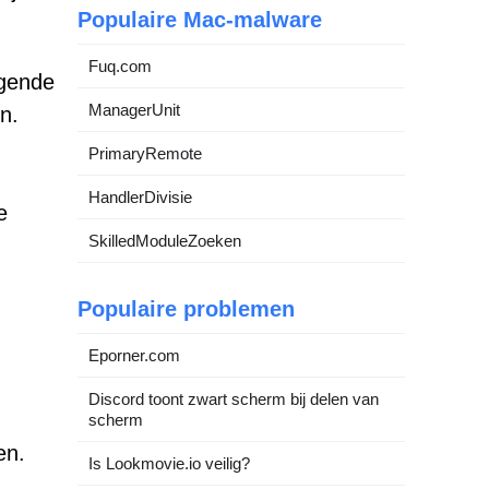
Populaire Mac-malware
Fuq.com
ggende
ManagerUnit
n.
PrimaryRemote
HandlerDivisie
e
SkilledModuleZoeken
Populaire problemen
Eporner.com
Discord toont zwart scherm bij delen van
scherm
en.
Is Lookmovie.io veilig?