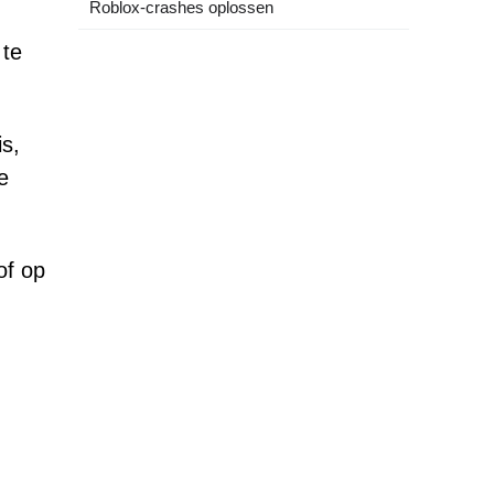
Roblox-crashes oplossen
 te
s,
e
of op