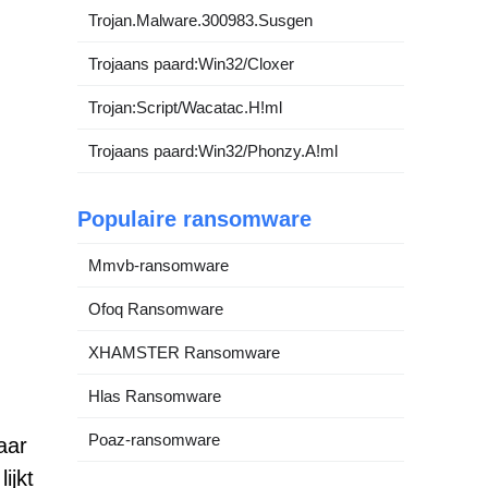
Trojan.Malware.300983.Susgen
Trojaans paard:Win32/Cloxer
Trojan:Script/Wacatac.H!ml
Trojaans paard:Win32/Phonzy.A!ml
Populaire ransomware
Mmvb-ransomware
Ofoq Ransomware
XHAMSTER Ransomware
Hlas Ransomware
Poaz-ransomware
aar
ijkt