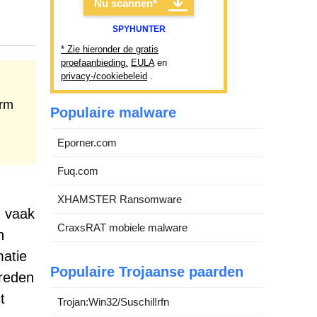
Nu scannen*
SPYHUNTER
* Zie hieronder de gratis
proefaanbieding.
EULA
en
privacy-/cookiebeleid
.
erm
Populaire malware
Eporner.com
Fuq.com
XHAMSTER Ransomware
n vaak
CraxsRAT mobiele malware
n
matie
Populaire Trojaanse paarden
 reden
t
Trojan:Win32/Suschil!rfn