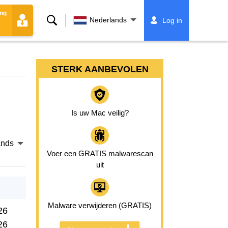
ing
Zoeken
Nederlands
Log in
STERK AANBEVOLEN
Is uw Mac veilig?
ands
Voer een GRATIS malwarescan
uit
Malware verwijderen (GRATIS)
26
26