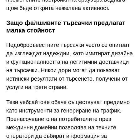
щом бъде открита нежелана активност.
Защо фалшивите търсачки предлагат
малка стойност
Недобросъвестните търсачки често се опитват
да изглеждат надеждни, като имитират дизайна
и функционалността на легитимни доставчици
на търсачки. Някои дори могат да показват
истински резултати от търсенето, получени от
услуги на трети страни.
Тези уебсайтове обаче съществуват предимно
като инструменти за генериране на трафик.
Пренасочването на потребителите през
междинни домейни позволява на техните
оператори да събират информация за