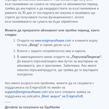
възстановяване на сумата за текущия си абонаментен период,
трябва да анулирате и да кандидатствате за възстановяване в
рамките на 30 дни от последната ви покупка и незабавно ще
спрете да получавате пълна функционалност, когато
възстановяването на сумата ви бъде обработено.
Можете да прекратите абонамент или пробен период, както
следва:
Отидете на
www.enigmasoftware.com
и кликнете върху
бутона
„Вход“
в горния десен ъгъл.
Влезте с вашето потребителско име и парола.
В навигационното меню отидете на
„Поръчка/Лицензи“.
До вашата поръчка/лиценз има бутон за анулиране на
абонамента, ако е приложимо. Забележка: Ако имате
няколко поръчки/продукта, ще трябва да ги анулирате
поотделно.
Ако имате въпроси или проблеми, можете да се свържете с
поддръжката на EnigmaSoft по имейл на
support@enigmasoftware.com
или като отворите заявка за
поддръжка на уебсайта
„Моят акаунт“ на EnigmaSoft
.
------
Детайли за покупката на SpyHunter