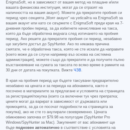
EnigmaSoft, но в зависимост от вашия метод на плащане и/или
вашата финансова институция, могат да се отразят на
наличността на вашия акаунт). Можете да прекратите пробния си
период чрез секцията „Моят акаунт“ на уебсайта на EnigmaSoft за
вашия акаунт или като се свържете с EnigmaSoft преди края на 7-
дневния пробен период, за да избегнете начисляване на такса,
която да бъде обработена веднага след изтичането на пробния
период. Ако решите да прекратите пробния си период, незабавно
ще загубите достъп до SpyHunter. Ако по някаква причина
смятате, че е обработена такса, която не сте искали да направите
(което може да се случи например въз основа на системна
администрация), можете също да прекратите и да получите пълно
възстановяване на сумата за таксата по всяко време в рамките на
30 дни от датата на покупката. Вижте
ЧЗВ
.
В края на пробния период ще бъдете таксувани предварително
незабавно на цената и за периода на абонамента, както е
посочено в материалите за предлагане и условията на страницата
за регистрация/покупка (които са включени тук чрез препратка;
цените могат да варират в зависимост от държавата или
промоцията, за да се посочат подробности на страницата за
покупка), ако не сте го анулирали своевременно. Цената
обикновено започва от
$79.98
на полугодие (SpyHunter Pro
Windows/SpyHunter за Mac). Закупеният от вас абонамент ще
бъде
подновен автоматично
в съответствие с условията на