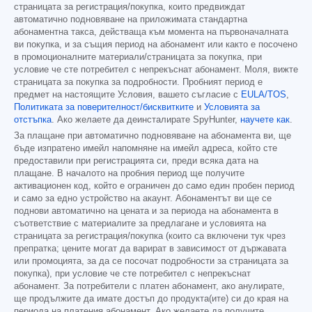
страницата за регистрация/покупка, които предвиждат
автоматично подновяване на приложимата стандартна
абонаментна такса, действаща към момента на първоначалната
ви покупка, и за същия период на абонамент или както е посочено
в промоционалните материали/страницата за покупка, при
условие че сте потребител с непрекъснат абонамент. Моля, вижте
страницата за покупка за подробности. Пробният период е
предмет на настоящите Условия, вашето съгласие с
EULA/TOS
,
Политиката за поверителност/бисквитките
и
Условията за
отстъпка
. Ако желаете да деинсталирате SpyHunter,
научете как
.
За плащане при автоматично подновяване на абонамента ви, ще
бъде изпратено имейл напомняне на имейл адреса, който сте
предоставили при регистрацията си, преди всяка дата на
плащане. В началото на пробния период ще получите
активационен код, който е ограничен до само един пробен период
и само за едно устройство на акаунт. Абонаментът ви ще се
поднови автоматично на цената и за периода на абонамента в
съответствие с материалите за предлагане и условията на
страницата за регистрация/покупка (които са включени тук чрез
препратка; цените могат да варират в зависимост от държавата
или промоцията, за да се посочат подробности за страницата за
покупка), при условие че сте потребител с непрекъснат
абонамент. За потребители с платен абонамент, ако анулирате,
ще продължите да имате достъп до продукта(ите) си до края на
периода на платения абонамент. Ако желаете да получите