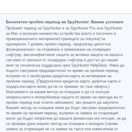
Безплатен пробен период на SpyHunter: Важни условия
Пробният период на SpyHunter е за SpyHunter Pro или SpyHunter
за Mac и включва множество устройства (както е посочено в
промоционалните материали/страницата за покупка) за
еднократен 7-дневен пробен период, предлагащ цялостна
функционалност за откриване и премахване на зловреден
софтуер, високоефективни защити за активна защита на вашата
система от заплахи от зловреден софтуер и достъп до нашия
екип за техническа поддръжка чрез SpyHunter HelpDesk. Няма да
бъдете таксувани предварително по време на пробния период,
въпреки че е необходима кредитна карта за активиране на
пробния период. (Предплатени кредитни карти, дебитни карти и
подаръчни карти може да не се приемат по тази оферта.)
Изискването за вашия метод на плащане е да се осигури
непрекъсната и безпроблемна защита по време на прехода ви от
пробен период към платен абонамент, ако решите да закупите.
Вашият метод на плащане няма да бъде таксуван предварително
по време на пробния период, въпреки че заявки за оторизация
могат да бъдат изпратени до вашата финансова институция, за да
се провери дали вашият метод на плащане е валиден (такива
заявки за оторизация не са заявки за такси или комисионни от