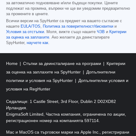
за автоматично подновяване и/или бъдещи покупки. Цените
подлежат на промяна, въпреки че ще ви уведомим предварително
за промените в цените.
Всички версии на SpyHunter са предмет на вашето съгласие с
нашите
EULA/TOS
,
Политика за поверителност/бисквитки
и
Условия за отстъпки
. Моля, вижте също нашите
ЧЗВ
и
Критерии
за оценка на заплахите
. Ако желаете да деинсталирате
SpyHunter,
научете как
.
Home
Стъпки за деинсталиране на програми
Критерии
за оценка на заплахите на SpyHunter
Допълнителни
политики и условия на SpyHunter
Допълнителни условия и
условия на RegHunter
Седалище: 1 Castle Street, 3rd Floor, Dublin 2 D02XD82
Ирландия.
EnigmaSoft Limited, Частна компания, ограничена по акции,
регистрационен номер на компанията 597114.
Mac и MacOS са търговски марки на Apple Inc., регистрирани