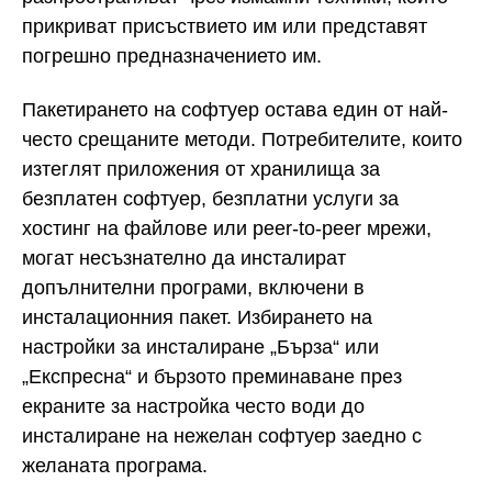
прикриват присъствието им или представят
погрешно предназначението им.
Пакетирането на софтуер остава един от най-
често срещаните методи. Потребителите, които
изтеглят приложения от хранилища за
безплатен софтуер, безплатни услуги за
хостинг на файлове или peer-to-peer мрежи,
могат несъзнателно да инсталират
допълнителни програми, включени в
инсталационния пакет. Избирането на
настройки за инсталиране „Бърза“ или
„Експресна“ и бързото преминаване през
екраните за настройка често води до
инсталиране на нежелан софтуер заедно с
желаната програма.