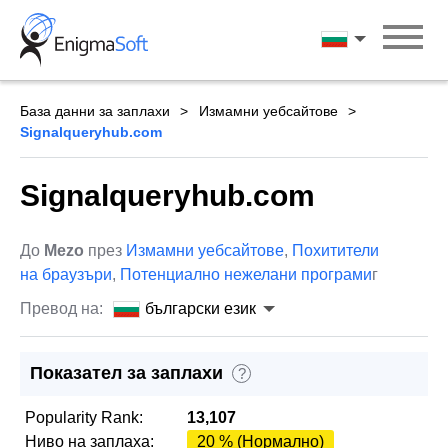
Skip
to
български ези
content
База данни за заплахи
Измамни уебсайтове
Signalqueryhub.com
Signalqueryhub.com
До
Mezo
през
Измамни уебсайтове
,
Похитители
на браузъри
,
Потенциално нежелани програми
г
Превод на:
български език
Показател за заплахи
?
Popularity Rank:
13,107
Ниво на заплаха:
20 % (Нормално)