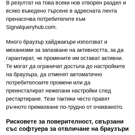
В резултат на това всеки нов отворен раздел и
всяко въведено търсене в адресната лента
пренасочва потребителите към
Signalqueryhub.com.
Много браузър хайджакъри използват и
механизми за запазване на активността, за да
гарантират, че промените им остават активни.
Те могат да ограничат достъпа до настройките
на браузъра, да отменят автоматично
потребителските промени или да
преинсталират нежелани настройки след
рестартиране. Тези тактики често правят
ръчното премахване по-трудно от очакваното.
Рисковете за поверителност, свързани
със софтуера за отвличане на браузъри