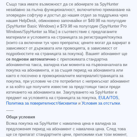
Също така имате възможност да се абонирате за SpyHunter
незабавно за пълна функционалност, включително премахване на
зловреден софтуер и достъп до нашия отдел за поддръжка чрез
нашия HelpDesk, обикновено започвайки от
$49.98
на полугодие
(SpyHunter Basic Windows) и
$79.98
на полугодие (SpyHunter Pro
Windows/SpyHunter за Mac) в съответствие с предлаганите
материали и условията на страницата за регистрация/покупка
(които са включени тук чрез препратка; цените могат да варират в
зависимост от държавата или промоцията, в зависимост от
подробностите на страницата за покупка). Вашият абонамент ще
се поднови автоматично
с приложимата стандартна
абонаментна такса, валидна към момента на първоначалната ви
покупка на абонамента, и за същия период на абонамента или
както е посочено в промоционалните материали/страницата за
покупка, при условие че сте потребител с непрекъснат абонамент
и за който ще получите известие за предстоящи такси преди
изтичането на абонамента ви. Закупуването на SpyHunter е
предмет на условията на страницата за покупка,
EULA/TOS
,
Политика за поверителност/бисквитки
и
Условия за отстъпки
.
------
Общи условия
Всяка покупка на SpyHunter с намалена цена е валидна за
предложения период на абонамент с намалена цена. След това
ще се прилагат стандартните цени, приложими към този момент,