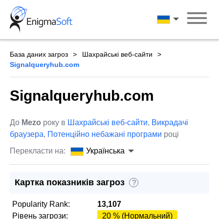
Skip
to
Українська
content
База даних загроз
Шахрайські веб-сайти
Signalqueryhub.com
Signalqueryhub.com
До
Mezo
року в
Шахрайські веб-сайти
,
Викрадачі
браузера
,
Потенційно небажані програми
році
Перекласти на:
Українська
Картка показників загроз
?
Popularity Rank:
13,107
Рівень загрози:
20 % (Нормальний)