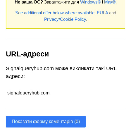
Не ваша ОС?
Завантажити для
Windows®
і
Мак®
.
See additional offer below where available.
EULA
and
Privacy/Cookie Policy
.
URL-адреси
Signalqueryhub.com може викликати такі URL-
адреси:
signalqueryhub.com
Показати форму коментарів (0)