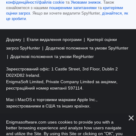
конфіденційності/файлів cookie
та
Умовами знижок
. Також
ознайомтеся з нашими
поширеними запитаннями
та
критеріями
оцінки загроз
. Якщо ви хочете видалити SpyHunter,
дізнайтеся, як
це зробити
.
Додому
Етапи видалення програми
Критерії оцінки
загроз SpyHunter
Додаткові положення та умови SpyHunter
Додаткові положення та умови RegHunter
Зареєстрований офіс: 1 Castle Street, 3rd Floor, Dublin 2
D02XD82 Ireland.
EnigmaSoft Limited, Private Company Limited за акціями,
реєстраційний номер компанії 597114.
Mac і MacOS є торговими марками Apple Inc.,
зареєстрованими в США та інших країнах.
Авторські права 2016-
2026
. ТОВ «ЕнігмаСофт». Усі права
Enigmasoftware.com uses cookies to provide you with a
захищено.
better browsing experience and analyze how users navigate
and utilize the Site. By using this Site or clicking on "OK", you