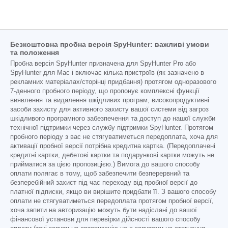
Безкоштовна пробна версія SpyHunter: важливі умови
та положення
Пробна версія SpyHunter призначена для SpyHunter Pro або
SpyHunter для Mac і включає кілька пристроїв (як зазначено в
рекламних матеріалах/сторінці придбання) протягом одноразового
7-денного пробного періоду, що пропонує комплексні функції
виявлення та видалення шкідливих програм, високопродуктивні
засоби захисту для активного захисту вашої системи від загроз
шкідливого програмного забезпечення та доступ до нашої служби
технічної підтримки через службу підтримки SpyHunter. Протягом
пробного періоду з вас не стягуватиметься передоплата, хоча для
активації пробної версії потрібна кредитна картка. (Передоплачені
кредитні картки, дебетові картки та подарункові картки можуть не
прийматися за цією пропозицією.) Вимога до вашого способу
оплати полягає в тому, щоб забезпечити безперервний та
безперебійний захист під час переходу від пробної версії до
платної підписки, якщо ви вирішите придбати її. З вашого способу
оплати не стягуватиметься передоплата протягом пробної версії,
хоча запити на авторизацію можуть бути надіслані до вашої
фінансової установи для перевірки дійсності вашого способу