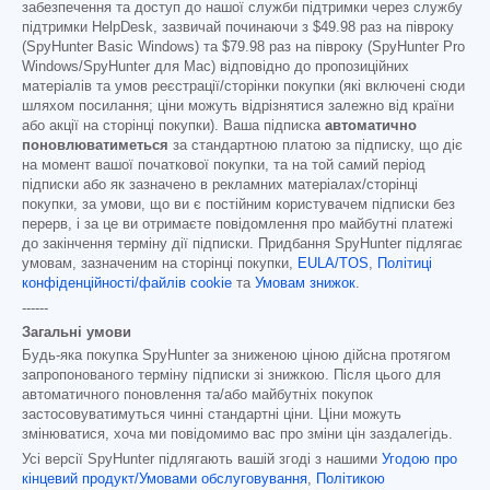
забезпечення та доступ до нашої служби підтримки через службу
підтримки HelpDesk, зазвичай починаючи з
$49.98
раз на півроку
(SpyHunter Basic Windows) та
$79.98
раз на півроку (SpyHunter Pro
Windows/SpyHunter для Mac) відповідно до пропозиційних
матеріалів та умов реєстрації/сторінки покупки (які включені сюди
шляхом посилання; ціни можуть відрізнятися залежно від країни
або акції на сторінці покупки). Ваша підписка
автоматично
поновлюватиметься
за стандартною платою за підписку, що діє
на момент вашої початкової покупки, та на той самий період
підписки або як зазначено в рекламних матеріалах/сторінці
покупки, за умови, що ви є постійним користувачем підписки без
перерв, і за це ви отримаєте повідомлення про майбутні платежі
до закінчення терміну дії підписки. Придбання SpyHunter підлягає
умовам, зазначеним на сторінці покупки,
EULA/TOS
,
Політиці
конфіденційності/файлів cookie
та
Умовам знижок
.
------
Загальні умови
Будь-яка покупка SpyHunter за зниженою ціною дійсна протягом
запропонованого терміну підписки зі знижкою. Після цього для
автоматичного поновлення та/або майбутніх покупок
застосовуватимуться чинні стандартні ціни. Ціни можуть
змінюватися, хоча ми повідомимо вас про зміни цін заздалегідь.
Усі версії SpyHunter підлягають вашій згоді з нашими
Угодою про
кінцевий продукт/Умовами обслуговування
,
Політикою