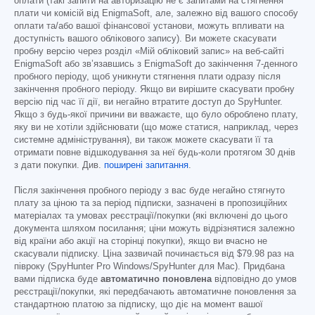
оплати (такі запити на авторизацію не є запитами на стягнення
плати чи комісій від EnigmaSoft, але, залежно від вашого способу
оплати та/або вашої фінансової установи, можуть впливати на
доступність вашого облікового запису). Ви можете скасувати
пробну версію через розділ «Мій обліковий запис» на веб-сайті
EnigmaSoft або зв’язавшись з EnigmaSoft до закінчення 7-денного
пробного періоду, щоб уникнути стягнення плати одразу після
закінчення пробного періоду. Якщо ви вирішите скасувати пробну
версію під час її дії, ви негайно втратите доступ до SpyHunter.
Якщо з будь-якої причини ви вважаєте, що було оброблено плату,
яку ви не хотіли здійснювати (що може статися, наприклад, через
системне адміністрування), ви також можете скасувати її та
отримати повне відшкодування за неї будь-коли протягом 30 днів
з дати покупки. Див.
поширені запитання
.
Після закінчення пробного періоду з вас буде негайно стягнуто
плату за ціною та за період підписки, зазначені в пропозиційних
матеріалах та умовах реєстрації/покупки (які включені до цього
документа шляхом посилання; ціни можуть відрізнятися залежно
від країни або акції на сторінці покупки), якщо ви вчасно не
скасували підписку. Ціна зазвичай починається від
$79.98
раз на
півроку (SpyHunter Pro Windows/SpyHunter для Mac). Придбана
вами підписка буде
автоматично поновлена
відповідно до умов
реєстрації/покупки, які передбачають автоматичне поновлення за
стандартною платою за підписку, що діє на момент вашої