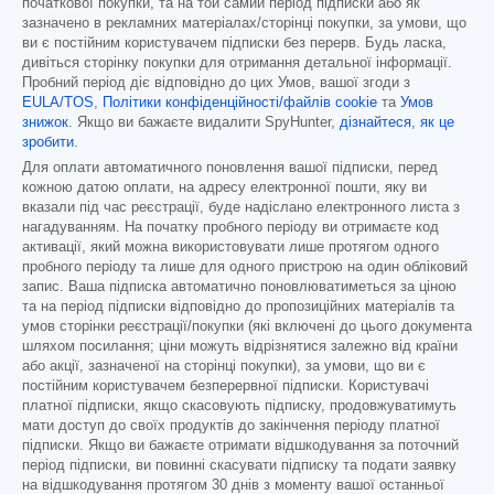
початкової покупки, та на той самий період підписки або як
зазначено в рекламних матеріалах/сторінці покупки, за умови, що
ви є постійним користувачем підписки без перерв. Будь ласка,
дивіться сторінку покупки для отримання детальної інформації.
Пробний період діє відповідно до цих Умов, вашої згоди з
EULA/TOS
,
Політики конфіденційності/файлів cookie
та
Умов
знижок
. Якщо ви бажаєте видалити SpyHunter,
дізнайтеся, як це
зробити
.
Для оплати автоматичного поновлення вашої підписки, перед
кожною датою оплати, на адресу електронної пошти, яку ви
вказали під час реєстрації, буде надіслано електронного листа з
нагадуванням. На початку пробного періоду ви отримаєте код
активації, який можна використовувати лише протягом одного
пробного періоду та лише для одного пристрою на один обліковий
запис. Ваша підписка автоматично поновлюватиметься за ціною
та на період підписки відповідно до пропозиційних матеріалів та
умов сторінки реєстрації/покупки (які включені до цього документа
шляхом посилання; ціни можуть відрізнятися залежно від країни
або акції, зазначеної на сторінці покупки), за умови, що ви є
постійним користувачем безперервної підписки. Користувачі
платної підписки, якщо скасовують підписку, продовжуватимуть
мати доступ до своїх продуктів до закінчення періоду платної
підписки. Якщо ви бажаєте отримати відшкодування за поточний
період підписки, ви повинні скасувати підписку та подати заявку
на відшкодування протягом 30 днів з моменту вашої останньої