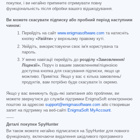
покупки, і ви негайно припините отримувати повну
функціональність після обробки вашого відшкодування.
Ви можете скасувати підписку або пробний період наступним
чином:
Перейдіть на сайт
www.enigmasoftware.com
та натисніть
кнопку
«Увійти»
у верхньому правому куті.
Увійдіть, використовуючи своє ім'я користувача та
пароль.
У меню навігації перейдіть до
розділу «Замовлення/
Ліцензії».
Поруч із вашим замовленням/ліцензією
доступна кнопка для скасування підписки, якщо це
можливо. Примітка: Якщо у вас є кілька замовлень/
продуктів, вам потрібно буде скасувати їх окремо.
Якщо у вас виникнуть будь-які запитання або проблеми, ви
можете звернутися до служби підтримки EnigmaSoft електронною
поштою за адресою
support@enigmasoftware.com
або створивши
запит на підтримку на веб-сайті
EnigmaSoft MyAccount
.
------
Деталі покупки SpyHunter
Ви також можете негайно підписатися на SpyHunter для повного
функціоналу, включаючи видалення шкідливого програмного