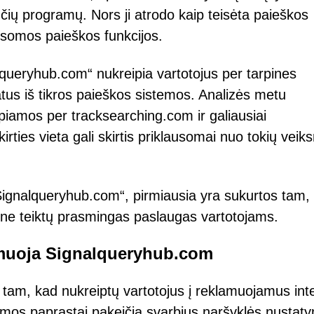
čių programų. Nors ji atrodo kaip teisėta paieškos
ausomos paieškos funkcijos.
queryhub.com“ nukreipia vartotojus per tarpines
atus iš tikros paieškos sistemos. Analizės metu
piamos per tracksearching.com ir galiausiai
rties vieta gali skirtis priklausomai nuo tokių veiks
„Signalqueryhub.com“, pirmiausia yra sukurtos tam,
ne teiktų prasmingas paslaugas vartotojams.
amuoja Signalqueryhub.com
i tam, kad nukreiptų vartotojus į reklamuojamus int
ramos paprastai pakeičia svarbius naršyklės nustat