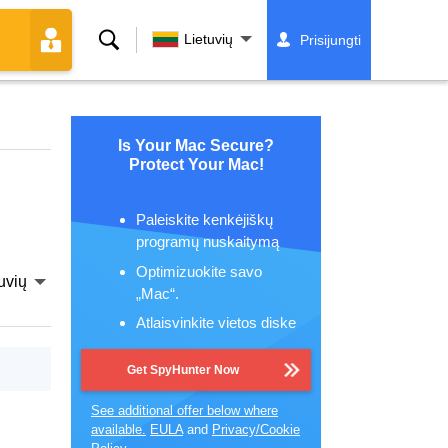
Paieška
Lietuvių
Prisijungti
Is Your Mac Secure?
Protect Your Mac!
Paleiskite kenkėjiškų
programų nuskaitymą
Optimizuokite savo
uvių
„Mac“.
Atlaisvinkite vietos diske
Get SpyHunter Now
See additional offer below where
available.
EULA
and
Privacy/Cookie