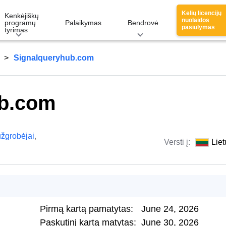
Kelių licencijų
Kenkėjiškų
nuolaidos
programų
Palaikymas
Bendrovė
pasiūlymas
tyrimas
Signalqueryhub.com
ub.com
užgrobėjai
,
Versti į:
Liet
Pirmą kartą pamatytas:
June 24, 2026
Paskutinį kartą matytas:
June 30, 2026