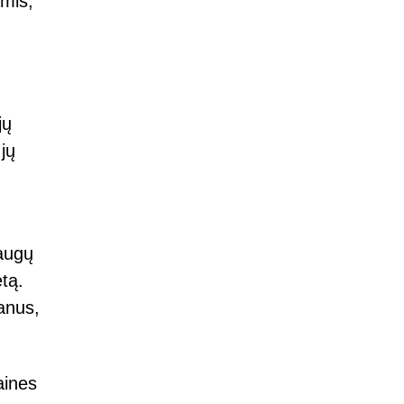
omis,
jų
jų
augų
etą.
anus,
aines