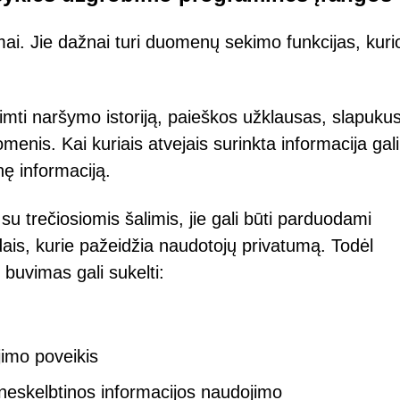
ai. Jie dažnai turi duomenų sekimo funkcijas, kuri
mti naršymo istoriją, paieškos užklausas, slapukus
enis. Kai kuriais atvejais surinkta informacija gali
nę informaciją.
su trečiosiomis šalimis, jie gali būti parduodami
ais, kurie pažeidžia naudotojų privatumą. Todėl
buvimas gali sukelti:
imo poveikis
 neskelbtinos informacijos naudojimo