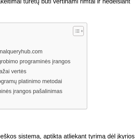
eitimai turėtų būti vertinami rimtai ir nedelsiant
ignalqueryhub.com
užgrobimo programinės įrangos
ažai vertės
rogramų platinimo metodai
minės įrangos pašalinimas
škos sistema, aptikta atliekant tyrimą dėl įkyrios