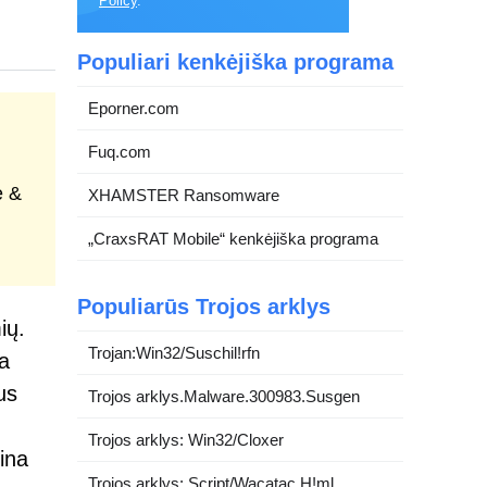
Policy
.
Populiari kenkėjiška programa
Eporner.com
Fuq.com
e &
XHAMSTER Ransomware
„CraxsRAT Mobile“ kenkėjiška programa
Populiarūs Trojos arklys
ių.
Trojan:Win32/Suschil!rfn
a
us
Trojos arklys.Malware.300983.Susgen
Trojos arklys: Win32/Cloxer
tina
Trojos arklys: Script/Wacatac.H!ml