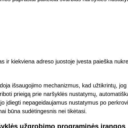
as ir kiekviena adreso juostoje įvesta paieška nukre
doja išsaugojimo mechanizmus, kad užtikrintų, jog 
 apriboti prieigą prie naršyklės nustatymų, automatišk
aujo įdiegti nepageidaujamus nustatymus po perkrov
nai būna sudėtingesnis nei tikėtasi.
aršyklės užgrobimo programinės įrangos