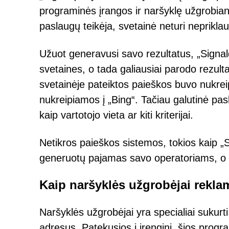
programinės įrangos ir naršyklę užgrobian
paslaugų teikėja, svetainė neturi neprikl
Užuot generavusi savo rezultatus, „Signal
svetaines, o tada galiausiai parodo rezult
svetainėje pateiktos paieškos buvo nukrei
nukreipiamos į „Bing“. Tačiau galutinė paski
kaip vartotojo vieta ar kiti kriterijai.
Netikros paieškos sistemos, tokios kaip 
generuotų pajamas savo operatoriams, o 
Kaip naršyklės užgrobėjai rekl
Naršyklės užgrobėjai yra specialiai sukurt
adresus. Patekusios į įrenginį, šios prog