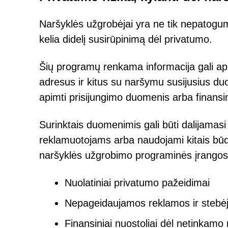
Naršyklės užgrobėjai yra ne tik nepatogum
kelia didelį susirūpinimą dėl privatumo.
Šių programų renkama informacija gali api
adresus ir kitus su naršymu susijusius duom
apimti prisijungimo duomenis arba finansi
Surinktais duomenimis gali būti dalijamasi 
reklamuotojams arba naudojami kitais būd
naršyklės užgrobimo programinės įrangos 
Nuolatiniai privatumo pažeidimai
Nepageidaujamos reklamos ir stebėj
Finansiniai nuostoliai dėl netinkamo