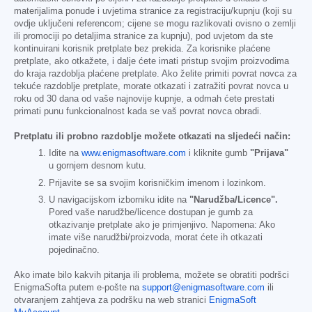
materijalima ponude i uvjetima stranice za registraciju/kupnju (koji su
ovdje uključeni referencom; cijene se mogu razlikovati ovisno o zemlji
ili promociji po detaljima stranice za kupnju), pod uvjetom da ste
kontinuirani korisnik pretplate bez prekida. Za korisnike plaćene
pretplate, ako otkažete, i dalje ćete imati pristup svojim proizvodima
do kraja razdoblja plaćene pretplate. Ako želite primiti povrat novca za
tekuće razdoblje pretplate, morate otkazati i zatražiti povrat novca u
roku od 30 dana od vaše najnovije kupnje, a odmah ćete prestati
primati punu funkcionalnost kada se vaš povrat novca obradi.
Pretplatu ili probno razdoblje možete otkazati na sljedeći način:
Idite na
www.enigmasoftware.com
i kliknite gumb
"Prijava"
u gornjem desnom kutu.
Prijavite se sa svojim korisničkim imenom i lozinkom.
U navigacijskom izborniku idite na
"Narudžba/Licence".
Pored vaše narudžbe/licence dostupan je gumb za
otkazivanje pretplate ako je primjenjivo. Napomena: Ako
imate više narudžbi/proizvoda, morat ćete ih otkazati
pojedinačno.
Ako imate bilo kakvih pitanja ili problema, možete se obratiti podršci
EnigmaSofta putem e-pošte na
support@enigmasoftware.com
ili
otvaranjem zahtjeva za podršku na web stranici
EnigmaSoft