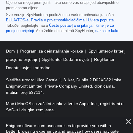
Cijene se mogu promijeniti, iako ćemo vas unaprijed obavijestiti o
promjenama cijena.
Sve verzije SpyHunter-a podložne su vašem prihvaćanju naših
EULA/TOS-a
,
Pravila o privatnosti/kolačićima
i
Uvjeta popusta
.
Također pogledajte naša
Često postavljana pitanja
i
Kriterije za
procjenu prijetnji
. Ako želite deinstalirati SpyHunter,
saznajte kako
.
Dom
Programi za deinstaliranje koraka
SpyHunterov kriterij
procjene prijetnji
SpyHunter Dodatni uvjeti
RegHunter
Dodatni uvjeti i odredbe
Sjedište ureda: Ulica Castle 1, 3. kat, Dublin 2 D02XD82 Irska.
EnigmaSoft Limited, Private Company Limited, dionicama,
matični broj 597114.
Mac i MacOS su zaštitni znakovi tvrtke Apple Inc., registrirani u
SAD-u i drugim zemljama.
Autorska prava 2016-
2026
. EnigmaSoft doo Sva prava
Enigmasoftware.com uses cookies to provide you with a
pridržana.
better browsing experience and analyze how users navigate