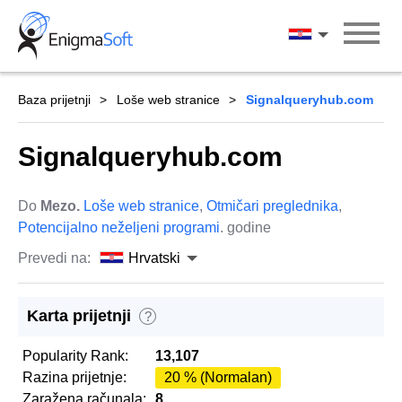
Skip
to
Hrvatski
content
Baza prijetnji
Loše web stranice
Signalqueryhub.com
Signalqueryhub.com
Do
Mezo.
Loše web stranice
,
Otmičari preglednika
,
Potencijalno neželjeni programi
. godine
Prevedi na:
Hrvatski
Karta prijetnji
?
Popularity Rank:
13,107
Razina prijetnje:
20 % (Normalan)
Zaražena računala:
8