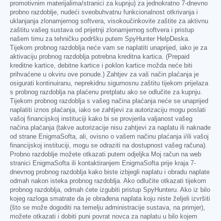
promotivnim materijalima/stranici za kupnju) za jednokratno 7-dnevno
probno razdoblje, nudeći sveobuhvatnu funkcionalnost otkrivanja i
uklanjanja zlonamjernog softvera, visokoučinkovite zaštite za aktivnu
zaštitu vašeg sustava od prijetnji zlonamjernog softvera i pristup
našem timu za tehničku podršku putem SpyHunter HelpDeska.
Tijekom probnog razdoblja neće vam se naplatiti unaprijed, iako je za
aktivaciju probnog razdoblja potrebna kreditna kartica. (Prepaid
kreditne kartice, debitne kartice i poklon kartice možda neće biti
prihvaćene u okviru ove ponude.) Zahtjev za vaš način plaćanja je
osigurati kontinuiranu, neprekidnu sigurnosnu zaštitu tijekom prijelaza
s probnog razdoblja na plaćenu pretplatu ako se odlučite za kupnju.
Tijekom probnog razdoblja s vašeg načina plaćanja neće se unaprijed
naplatiti iznos plaćanja, iako se zahtjevi za autorizaciju mogu poslati
vašoj financijskoj instituciji kako bi se provjerila valjanost vašeg
načina plaćanja (takve autorizacije nisu zahtjevi za naplatu ili naknade
od strane EnigmaSofta, ali, ovisno o vašem načinu plaćanja i/ili vašoj
financijskoj instituciji, mogu se odraziti na dostupnost vašeg računa).
Probno razdoblje možete otkazati putem odjeljka Moj račun na web
stranici EnigmaSofta ili kontaktiranjem EnigmaSofta prije kraja 7-
dnevnog probnog razdoblja kako biste izbjegli naplatu i obradu naplate
odmah nakon isteka probnog razdoblja. Ako odlučite otkazati tijekom
probnog razdoblja, odmah ćete izgubiti pristup SpyHunteru. Ako iz bilo
kojeg razloga smatrate da je obrađena naplata koju niste željeli izvršiti
(što se može dogoditi na temelju administracije sustava, na primjer),
možete otkazati i dobiti puni povrat novca za naplatu u bilo kojem