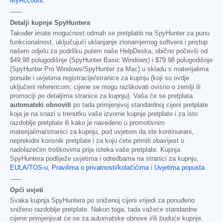
MyAccount
.
------
Detalji kupnje SpyHuntera
Također imate mogućnost odmah se pretplatiti na SpyHunter za punu
funkcionalnost, uključujući uklanjanje zlonamjernog softvera i pristup
našem odjelu za podršku putem naše HelpDeska, obično počevši od
$49.98
polugodišnje (SpyHunter Basic Windows) i
$79.98
polugodišnje
(SpyHunter Pro Windows/SpyHunter za Mac) u skladu s materijalima
ponude i uvjetima registracije/stranice za kupnju (koji su ovdje
uključeni referencom; cijene se mogu razlikovati ovisno o zemlji ili
promociji po detaljima stranice za kupnju). Vaša će se pretplata
automatski obnoviti
po tada primjenjivoj standardnoj cijeni pretplate
koja je na snazi u trenutku vaše izvorne kupnje pretplate i za isto
razdoblje pretplate ili kako je navedeno u promotivnim
materijalima/stranici za kupnju, pod uvjetom da ste kontinuirani,
neprekidni korisnik pretplate i za koju ćete primiti obavijest o
nadolazećim troškovima prije isteka vaše pretplate. Kupnja
SpyHuntera podliježe uvjetima i odredbama na stranici za kupnju,
EULA/TOS-u
,
Pravilima o privatnosti/kolačićima
i
Uvjetima popusta
.
------
Opći uvjeti
Svaka kupnja SpyHuntera po sniženoj cijeni vrijedi za ponuđeno
sniženo razdoblje pretplate. Nakon toga, tada važeće standardne
cijene primjenjivat će se za automatske obnove i/ili buduće kupnje.