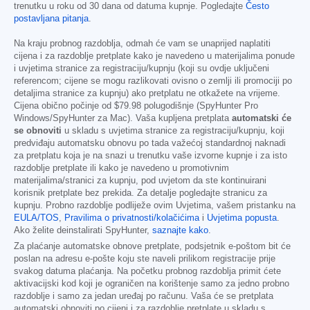
trenutku u roku od 30 dana od datuma kupnje. Pogledajte
Često
postavljana pitanja
.
Na kraju probnog razdoblja, odmah će vam se unaprijed naplatiti
cijena i za razdoblje pretplate kako je navedeno u materijalima ponude
i uvjetima stranice za registraciju/kupnju (koji su ovdje uključeni
referencom; cijene se mogu razlikovati ovisno o zemlji ili promociji po
detaljima stranice za kupnju) ako pretplatu ne otkažete na vrijeme.
Cijena obično počinje od
$79.98
polugodišnje (SpyHunter Pro
Windows/SpyHunter za Mac). Vaša kupljena pretplata
automatski će
se obnoviti
u skladu s uvjetima stranice za registraciju/kupnju, koji
predviđaju automatsku obnovu po tada važećoj standardnoj naknadi
za pretplatu koja je na snazi u trenutku vaše izvorne kupnje i za isto
razdoblje pretplate ili kako je navedeno u promotivnim
materijalima/stranici za kupnju, pod uvjetom da ste kontinuirani
korisnik pretplate bez prekida. Za detalje pogledajte stranicu za
kupnju. Probno razdoblje podliježe ovim Uvjetima, vašem pristanku na
EULA/TOS
,
Pravilima o privatnosti/kolačićima
i
Uvjetima popusta
.
Ako želite deinstalirati SpyHunter,
saznajte kako
.
Za plaćanje automatske obnove pretplate, podsjetnik e-poštom bit će
poslan na adresu e-pošte koju ste naveli prilikom registracije prije
svakog datuma plaćanja. Na početku probnog razdoblja primit ćete
aktivacijski kod koji je ograničen na korištenje samo za jedno probno
razdoblje i samo za jedan uređaj po računu. Vaša će se pretplata
automatski obnoviti po cijeni i za razdoblje pretplate u skladu s