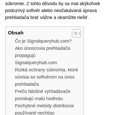
súkromie. Z tohto dôvodu by sa mal akýkoľvek
podozrivý softvér alebo neočakávaná úprava
prehliadača brať vážne a okamžite riešiť.
Obsah
Čo je Signalqueryhub.com?
Ako únoscovia prehliadača
propagujú
Signalqueryhub.com
Riziká ochrany súkromia, ktoré
súvisia so softvérom na únos
prehliadača
Prečo falošné vyhľadávače
ponúkajú malú hodnotu
Pochybné metódy distribúcie
používané nechtiac