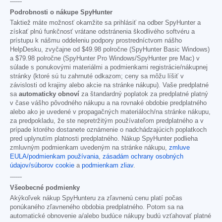
------
Podrobnosti o nákupe SpyHunter
Taktiež máte možnosť okamžite sa prihlásiť na odber SpyHunter a
získať plnú funkčnosť vrátane odstránenia škodlivého softvéru a
prístupu k nášmu oddeleniu podpory prostredníctvom nášho
HelpDesku, zvyčajne od
$49.98
polročne (SpyHunter Basic Windows)
a
$79.98
polročne (SpyHunter Pro Windows/SpyHunter pre Mac) v
súlade s ponukovými materiálmi a podmienkami registrácie/nákupnej
stránky (ktoré sú tu zahrnuté odkazom; ceny sa môžu líšiť v
závislosti od krajiny alebo akcie na stránke nákupu). Vaše predplatné
sa
automaticky obnoví
za štandardný poplatok za predplatné platný
v čase vášho pôvodného nákupu a na rovnaké obdobie predplatného
alebo ako je uvedené v propagačných materiáloch/na stránke nákupu,
za predpokladu, že ste nepretržitým používateľom predplatného a v
prípade ktorého dostanete oznámenie o nadchádzajúcich poplatkoch
pred uplynutím platnosti predplatného. Nákup SpyHunter podlieha
zmluvným podmienkam uvedeným na stránke nákupu,
zmluve
EULA/podmienkam používania
,
zásadám ochrany osobných
údajov/súborov cookie
a
podmienkam zliav
.
------
Všeobecné podmienky
Akýkoľvek nákup SpyHunteru za zľavnenú cenu platí počas
ponúkaného zľavneného obdobia predplatného. Potom sa na
automatické obnovenie a/alebo budúce nákupy budú vzťahovať platné