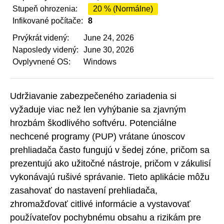
Stupeň ohrozenia:
20 % (Normálne)
Infikované počítače:
8
Prvýkrát videný:
June 24, 2026
Naposledy videný:
June 30, 2026
Ovplyvnené OS:
Windows
Udržiavanie zabezpečeného zariadenia si
vyžaduje viac než len vyhýbanie sa zjavným
hrozbám škodlivého softvéru. Potenciálne
nechcené programy (PUP) vrátane únoscov
prehliadača často fungujú v šedej zóne, pričom sa
prezentujú ako užitočné nástroje, pričom v zákulisí
vykonávajú rušivé správanie. Tieto aplikácie môžu
zasahovať do nastavení prehliadača,
zhromažďovať citlivé informácie a vystavovať
používateľov pochybnému obsahu a rizikám pre