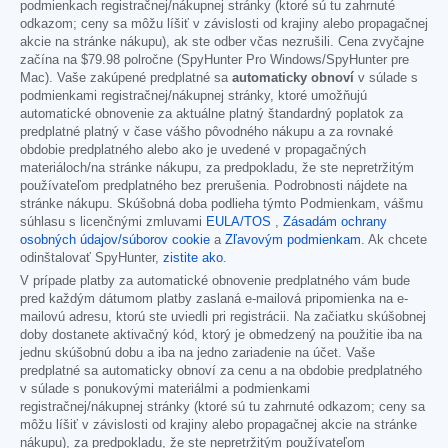
podmienkach registračnej/nákupnej stránky (ktoré sú tu zahrnuté
odkazom; ceny sa môžu líšiť v závislosti od krajiny alebo propagačnej
akcie na stránke nákupu), ak ste odber včas nezrušili. Cena zvyčajne
začína na
$79.98
polročne (SpyHunter Pro Windows/SpyHunter pre
Mac). Vaše zakúpené predplatné sa
automaticky obnoví
v súlade s
podmienkami registračnej/nákupnej stránky, ktoré umožňujú
automatické obnovenie za aktuálne platný štandardný poplatok za
predplatné platný v čase vášho pôvodného nákupu a za rovnaké
obdobie predplatného alebo ako je uvedené v propagačných
materiáloch/na stránke nákupu, za predpokladu, že ste nepretržitým
používateľom predplatného bez prerušenia. Podrobnosti nájdete na
stránke nákupu. Skúšobná doba podlieha týmto Podmienkam, vášmu
súhlasu s licenčnými zmluvami
EULA/TOS
,
Zásadám ochrany
osobných údajov/súborov cookie
a
Zľavovým podmienkam
. Ak chcete
odinštalovať SpyHunter,
zistite ako
.
V prípade platby za automatické obnovenie predplatného vám bude
pred každým dátumom platby zaslaná e-mailová pripomienka na e-
mailovú adresu, ktorú ste uviedli pri registrácii. Na začiatku skúšobnej
doby dostanete aktivačný kód, ktorý je obmedzený na použitie iba na
jednu skúšobnú dobu a iba na jedno zariadenie na účet. Vaše
predplatné sa automaticky obnoví za cenu a na obdobie predplatného
v súlade s ponukovými materiálmi a podmienkami
registračnej/nákupnej stránky (ktoré sú tu zahrnuté odkazom; ceny sa
môžu líšiť v závislosti od krajiny alebo propagačnej akcie na stránke
nákupu), za predpokladu, že ste nepretržitým používateľom