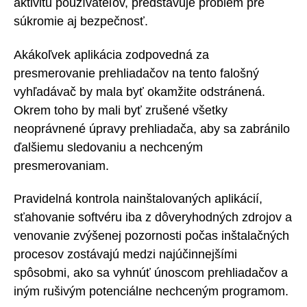
aktivitu používateľov, predstavuje problém pre
súkromie aj bezpečnosť.
Akákoľvek aplikácia zodpovedná za
presmerovanie prehliadačov na tento falošný
vyhľadávač by mala byť okamžite odstránená.
Okrem toho by mali byť zrušené všetky
neoprávnené úpravy prehliadača, aby sa zabránilo
ďalšiemu sledovaniu a nechceným
presmerovaniam.
Pravidelná kontrola nainštalovaných aplikácií,
sťahovanie softvéru iba z dôveryhodných zdrojov a
venovanie zvýšenej pozornosti počas inštalačných
procesov zostávajú medzi najúčinnejšími
spôsobmi, ako sa vyhnúť únoscom prehliadačov a
iným rušivým potenciálne nechceným programom.