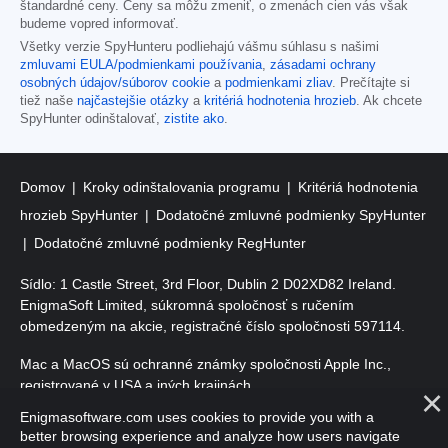
štandardné ceny. Ceny sa môžu zmeniť, o zmenách cien vás však
budeme vopred informovať.
Všetky verzie SpyHunteru podliehajú vášmu súhlasu s našimi
zmluvami EULA/podmienkami používania
,
zásadami ochrany
osobných údajov/súborov cookie
a
podmienkami zliav
. Prečítajte si
tiež naše
najčastejšie otázky
a
kritériá hodnotenia hrozieb
. Ak chcete
SpyHunter odinštalovať,
zistite ako
.
Domov
Kroky odinštalovania programu
Kritériá hodnotenia
hrozieb SpyHunter
Dodatočné zmluvné podmienky SpyHunter
Dodatočné zmluvné podmienky RegHunter
Sídlo: 1 Castle Street, 3rd Floor, Dublin 2 D02XD82 Ireland.
EnigmaSoft Limited, súkromná spoločnosť s ručením
obmedzeným na akcie, registračné číslo spoločnosti 597114.
Mac a MacOS sú ochranné známky spoločnosti Apple Inc.,
registrované v USA a iných krajinách.
Enigmasoftware.com uses cookies to provide you with a
Copyright 2016-
2026
. EnigmaSoft Ltd. Všetky práva vyhradené.
better browsing experience and analyze how users navigate