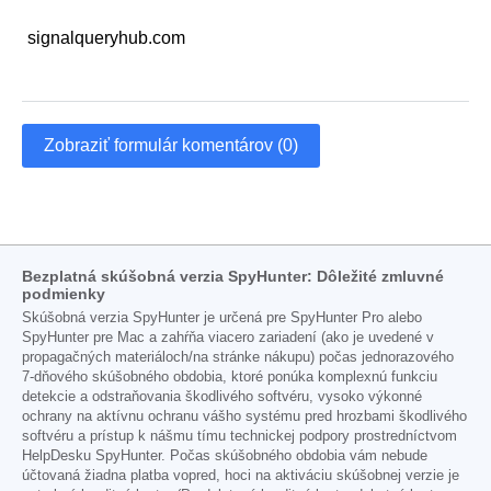
signalqueryhub.com
Zobraziť formulár komentárov (0)
Bezplatná skúšobná verzia SpyHunter: Dôležité zmluvné
podmienky
Skúšobná verzia SpyHunter je určená pre SpyHunter Pro alebo
SpyHunter pre Mac a zahŕňa viacero zariadení (ako je uvedené v
propagačných materiáloch/na stránke nákupu) počas jednorazového
7-dňového skúšobného obdobia, ktoré ponúka komplexnú funkciu
detekcie a odstraňovania škodlivého softvéru, vysoko výkonné
ochrany na aktívnu ochranu vášho systému pred hrozbami škodlivého
softvéru a prístup k nášmu tímu technickej podpory prostredníctvom
HelpDesku SpyHunter. Počas skúšobného obdobia vám nebude
účtovaná žiadna platba vopred, hoci na aktiváciu skúšobnej verzie je