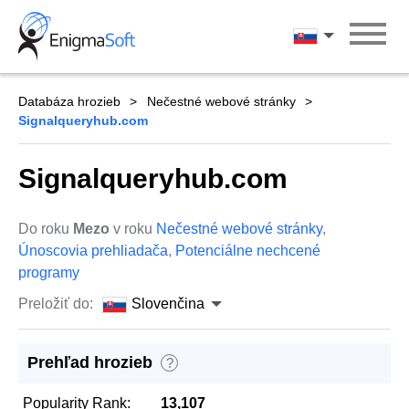
Skip
to
Slovenčina
content
Databáza hrozieb
Nečestné webové stránky
Signalqueryhub.com
Signalqueryhub.com
Do roku
Mezo
v roku
Nečestné webové stránky
,
Únoscovia prehliadača
,
Potenciálne nechcené
programy
Preložiť do:
Slovenčina
Prehľad hrozieb
?
Popularity Rank:
13,107