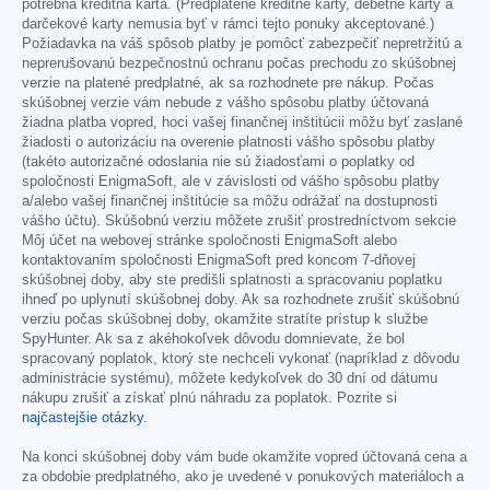
potrebná kreditná karta. (Predplatené kreditné karty, debetné karty a
darčekové karty nemusia byť v rámci tejto ponuky akceptované.)
Požiadavka na váš spôsob platby je pomôcť zabezpečiť nepretržitú a
neprerušovanú bezpečnostnú ochranu počas prechodu zo skúšobnej
verzie na platené predplatné, ak sa rozhodnete pre nákup. Počas
skúšobnej verzie vám nebude z vášho spôsobu platby účtovaná
žiadna platba vopred, hoci vašej finančnej inštitúcii môžu byť zaslané
žiadosti o autorizáciu na overenie platnosti vášho spôsobu platby
(takéto autorizačné odoslania nie sú žiadosťami o poplatky od
spoločnosti EnigmaSoft, ale v závislosti od vášho spôsobu platby
a/alebo vašej finančnej inštitúcie sa môžu odrážať na dostupnosti
vášho účtu). Skúšobnú verziu môžete zrušiť prostredníctvom sekcie
Môj účet na webovej stránke spoločnosti EnigmaSoft alebo
kontaktovaním spoločnosti EnigmaSoft pred koncom 7-dňovej
skúšobnej doby, aby ste predišli splatnosti a spracovaniu poplatku
ihneď po uplynutí skúšobnej doby. Ak sa rozhodnete zrušiť skúšobnú
verziu počas skúšobnej doby, okamžite stratíte prístup k službe
SpyHunter. Ak sa z akéhokoľvek dôvodu domnievate, že bol
spracovaný poplatok, ktorý ste nechceli vykonať (napríklad z dôvodu
administrácie systému), môžete kedykoľvek do 30 dní od dátumu
nákupu zrušiť a získať plnú náhradu za poplatok. Pozrite si
najčastejšie otázky
.
Na konci skúšobnej doby vám bude okamžite vopred účtovaná cena a
za obdobie predplatného, ako je uvedené v ponukových materiáloch a