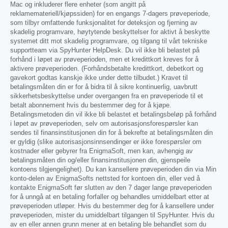
Mac og inkluderer flere enheter (som angitt på
reklamemateriell/kjøpssiden) for en engangs 7-dagers prøveperiode,
som tilbyr omfattende funksjonalitet for deteksjon og fjerning av
skadelig programvare, høytytende beskyttelser for aktivt å beskytte
systemet ditt mot skadelig programvare, og tilgang til vårt tekniske
supportteam via SpyHunter HelpDesk. Du vil ikke bli belastet på
forhånd i løpet av prøveperioden, men et kredittkort kreves for å
aktivere prøveperioden. (Forhåndsbetalte kredittkort, debetkort og
gavekort godtas kanskje ikke under dette tilbudet.) Kravet til
betalingsmåten din er for å bidra til å sikre kontinuerlig, uavbrutt
sikkerhetsbeskyttelse under overgangen fra en prøveperiode til et
betalt abonnement hvis du bestemmer deg for å kjøpe.
Betalingsmetoden din vil ikke bli belastet et betalingsbeløp på forhånd
i løpet av prøveperioden, selv om autorisasjonsforespørsler kan
sendes til finansinstitusjonen din for å bekrefte at betalingsmåten din
er gyldig (slike autorisasjonsinnsendinger er ikke forespørsler om
kostnader eller gebyrer fra EnigmaSoft, men kan, avhengig av
betalingsmåten din og/eller finansinstitusjonen din, gjenspeile
kontoens tilgjengelighet). Du kan kansellere prøveperioden din via Min
konto-delen av EnigmaSofts nettsted for kontoen din, eller ved å
kontakte EnigmaSoft før slutten av den 7 dager lange prøveperioden
for å unngå at en betaling forfaller og behandles umiddelbart etter at
prøveperioden utløper. Hvis du bestemmer deg for å kansellere under
prøveperioden, mister du umiddelbart tilgangen til SpyHunter. Hvis du
av en eller annen grunn mener at en betaling ble behandlet som du