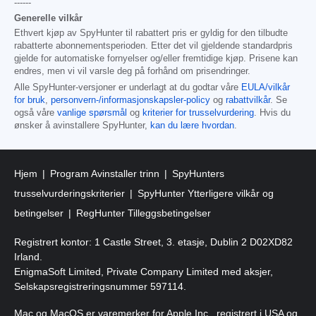
------
Generelle vilkår
Ethvert kjøp av SpyHunter til rabattert pris er gyldig for den tilbudte
rabatterte abonnementsperioden. Etter det vil gjeldende standardpris
gjelde for automatiske fornyelser og/eller fremtidige kjøp. Prisene kan
endres, men vi vil varsle deg på forhånd om prisendringer.
Alle SpyHunter-versjoner er underlagt at du godtar våre
EULA/vilkår
for bruk
,
personvern-/informasjonskapsler-policy
og
rabattvilkår
. Se
også våre
vanlige spørsmål
og
kriterier for trusselvurdering
. Hvis du
ønsker å avinstallere SpyHunter,
kan du lære hvordan
.
Hjem
Program Avinstaller trinn
SpyHunters
trusselvurderingskriterier
SpyHunter Ytterligere vilkår og
betingelser
RegHunter Tilleggsbetingelser
Registrert kontor: 1 Castle Street, 3. etasje, Dublin 2 D02XD82
Irland.
EnigmaSoft Limited, Private Company Limited med aksjer,
Selskapsregistreringsnummer 597114.
Mac og MacOS er varemerker for Apple Inc., registrert i USA og