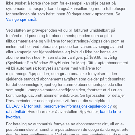
ikke ønsket å foreta (noe som for eksempel kan skje basert på
systemadministrasjon), kan du også kansellere og motta full refusjon
for betalingen når som helst innen 30 dager etter kjøpsdatoen. Se
Vanlige spørsmål
.
Ved slutten av prøveperioden vil du bli fakturert umiddelbart på
forhånd med prisen og for abonnementsperioden som angitt i
tilbudsmaterialene og vilkårene for registrerings-/kjøpssiden (som er
innlemmet heri ved referanse; prisene kan variere avhengig av land
eller kampanje per kjøpssidedetaljer) hvis du ikke har kansellert
abonnementet i tide. Prisen starter vanligvis på
$79.98
halvårlig
(SpyHunter Pro Windows/SpyHunter for Mac). Ditt kjøpte abonnement
vil bli
automatisk fornyet
i samsvar med vilkårene for
registrerings-/kjøpssiden, som gir automatiske fornyelser til den
gjeldende standard abonnementsavgiften som gjelder på tidspunktet
for det opprinnelige kjøpet og for samme abonnementsperiode eller
som angitt i kampanjematerialene/kjøpssiden, forutsatt at du er en
kontinuerlig, uavbrutt abonnementsbruker. Se kjøpssiden for detaljer.
Prøveperioden er underlagt disse vilkårene, din samtykke til
EULA/vilkår for bruk
,
personvern-/informasjonskapsler-policy
og
rabattvilkår
. Hvis du ønsker å avinstallere SpyHunter,
kan du lære
hvordan
.
For betaling av automatisk fornyelse av abonnementet ditt, vil en e-
postpåminnelse bli sendt til e-postadressen du oppga da du registrerte