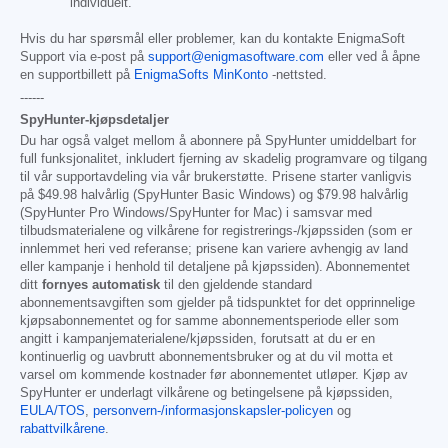
individuelt.
Hvis du har spørsmål eller problemer, kan du kontakte EnigmaSoft
Support via e-post på
support@enigmasoftware.com
eller ved å åpne
en supportbillett på
EnigmaSofts MinKonto
-nettsted.
------
SpyHunter-kjøpsdetaljer
Du har også valget mellom å abonnere på SpyHunter umiddelbart for
full funksjonalitet, inkludert fjerning av skadelig programvare og tilgang
til vår supportavdeling via vår brukerstøtte. Prisene starter vanligvis
på
$49.98
halvårlig (SpyHunter Basic Windows) og
$79.98
halvårlig
(SpyHunter Pro Windows/SpyHunter for Mac) i samsvar med
tilbudsmaterialene og vilkårene for registrerings-/kjøpssiden (som er
innlemmet heri ved referanse; prisene kan variere avhengig av land
eller kampanje i henhold til detaljene på kjøpssiden). Abonnementet
ditt
fornyes automatisk
til den gjeldende standard
abonnementsavgiften som gjelder på tidspunktet for det opprinnelige
kjøpsabonnementet og for samme abonnementsperiode eller som
angitt i kampanjematerialene/kjøpssiden, forutsatt at du er en
kontinuerlig og uavbrutt abonnementsbruker og at du vil motta et
varsel om kommende kostnader før abonnementet utløper. Kjøp av
SpyHunter er underlagt vilkårene og betingelsene på kjøpssiden,
EULA/TOS
,
personvern-/informasjonskapsler-policyen
og
rabattvilkårene
.