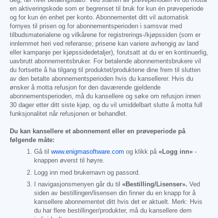
deg, før hver betalingsdato. Ved starten av prøveperioden vil du motta
en aktiveringskode som er begrenset til bruk for kun én prøveperiode
og for kun én enhet per konto. Abonnementet ditt vil automatisk
fornyes til prisen og for abonnementsperioden i samsvar med
tilbudsmaterialene og vilkårene for registrerings-/kjøpssiden (som er
innlemmet heri ved referanse; prisene kan variere avhengig av land
eller kampanje per kjøpssidedetaljer), forutsatt at du er en kontinuerlig,
uavbrutt abonnementsbruker. For betalende abonnementsbrukere vil
du fortsette å ha tilgang til produktet/produktene dine frem til slutten
av den betalte abonnementsperioden hvis du kansellerer. Hvis du
ønsker å motta refusjon for den daværende gjeldende
abonnementsperioden, må du kansellere og søke om refusjon innen
30 dager etter ditt siste kjøp, og du vil umiddelbart slutte å motta full
funksjonalitet når refusjonen er behandlet.
Du kan kansellere et abonnement eller en prøveperiode på
følgende måte:
Gå til
www.enigmasoftware.com
og klikk på
«Logg inn»
-
knappen øverst til høyre.
Logg inn med brukernavn og passord.
I navigasjonsmenyen går du til
«Bestilling/Lisenser».
Ved
siden av bestillingen/lisensen din finner du en knapp for å
kansellere abonnementet ditt hvis det er aktuelt. Merk: Hvis
du har flere bestillinger/produkter, må du kansellere dem