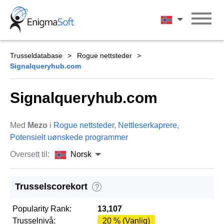
Skip
to
Norsk
content
Trusseldatabase
Rogue nettsteder
Signalqueryhub.com
Signalqueryhub.com
Med
Mezo
i
Rogue nettsteder
,
Nettleserkaprere
,
Potensielt uønskede programmer
Oversett til:
Norsk
Trusselscorekort
?
Popularity Rank:
13,107
Trusselnivå:
20 % (Vanlig)