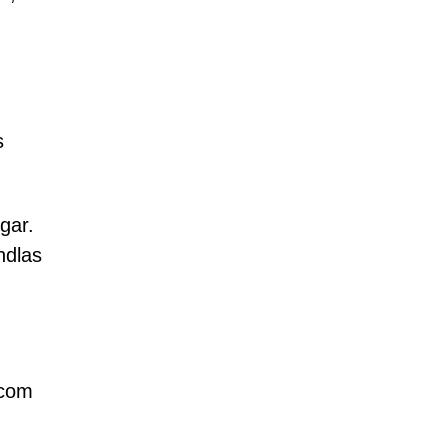
s
gar.
ndlas
.com