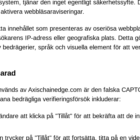
gssystem, tjänar den inget egentligt säkerhetssyfte.
 aktivera webbläsaraviseringar.
xakta innehållet som presenteras av oseriösa webbpl
karens IP-adress eller geografiska plats. Detta g
y bedrägerier, språk och visuella element för att ve
larad
 används av Axischainedge.com är den falska CAP
na bedrägliga verifieringsförsök inkluderar:
e att klicka på "Tillåt" för att bekräfta att de in
ycker på "Tillåt" för att fortsätta, titta på en vide