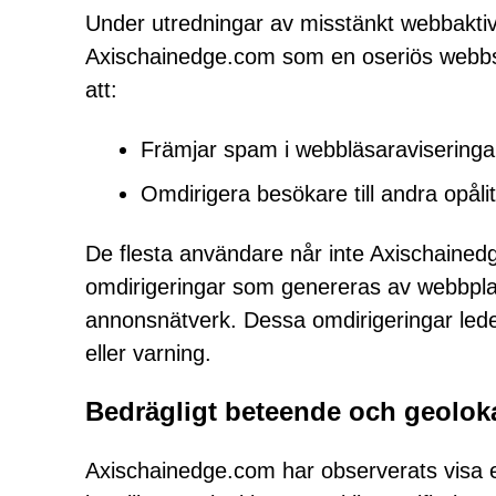
Under utredningar av misstänkt webbaktivi
Axischainedge.com som en oseriös webbsi
att:
Främjar spam i webbläsaraviseringa
Omdirigera besökare till andra opålit
De flesta användare når inte Axischainedge
omdirigeringar som genereras av webbplatse
annonsnätverk. Dessa omdirigeringar leder
eller varning.
Bedrägligt beteende och geoloka
Axischainedge.com har observerats visa 