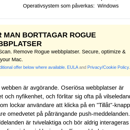
Operativsystem som påverkas:
Windows
R MAN BORTTAGAR ROGUE
BBPLATSER
 Scan. Remove Rogue webbplatser. Secure, optimize &
 your Mac.
itional offer below where available.
EULA
and
Privacy/Cookie Policy
.
 på webben är avgörande. Oseriösa webbplatser är
och nyfikenhet, och förlitar sig ofta på vilseleda
m lockar användare att klicka på en "Tillåt"-knapp
are omedvetet på påträngande push-meddelanden.
anden är tvivelaktiga och bör aldrig interageras