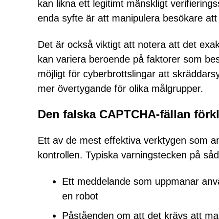
kan likna ett legitimt mänskligt verifierin
enda syfte är att manipulera besökare att
Det är också viktigt att notera att det e
kan variera beroende på faktorer som besö
möjligt för cyberbrottslingar att skräddars
mer övertygande för olika målgrupper.
Den falska CAPTCHA-fällan förk
Ett av de mest effektiva verktygen som
kontrollen. Typiska varningstecken på såda
Ett meddelande som uppmanar användar
en robot
Påståenden om att det krävs att man tr