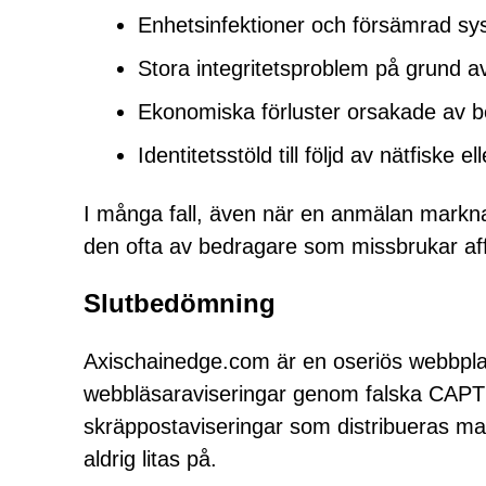
Enhetsinfektioner och försämrad s
Stora integritetsproblem på grund a
Ekonomiska förluster orsakade av bed
Identitetsstöld till följd av nätfiske e
I många fall, även när en anmälan marknad
den ofta av bedragare som missbrukar affi
Slutbedömning
Axischainedge.com är en oseriös webbplat
webbläsaraviseringar genom falska CAPTC
skräppostaviseringar som distribueras mar
aldrig litas på.