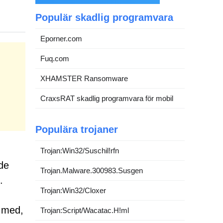
Populär skadlig programvara
Eporner.com
Fuq.com
XHAMSTER Ransomware
CraxsRAT skadlig programvara för mobil
Populära trojaner
Trojan:Win32/Suschil!rfn
nde
Trojan.Malware.300983.Susgen
.
Trojan:Win32/Cloxer
 med,
Trojan:Script/Wacatac.H!ml