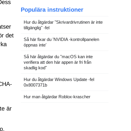
 Dess
Populära instruktioner
Hur du åtgärdar "Skrivardrivrutinen är inte
atser
tillgänglig" -fel
ör det
Så här fixar du 'NVIDIA -kontrollpanelen
rka
öppnas inte'
Så här åtgärdar du "macOS kan inte
verifiera att den här appen är fri från
skadlig kod"
Hur du åtgärdar Windows Update -fel
TCHA-
0x8007371b
Hur man åtgärdar Roblox-krascher
te är
o,