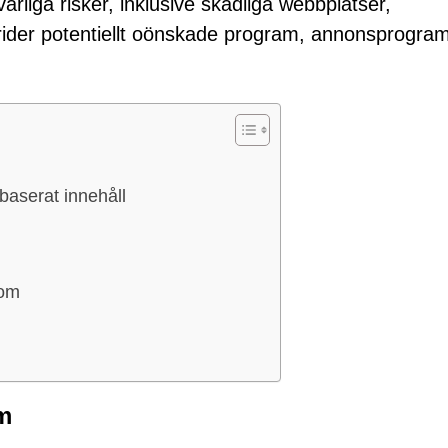
arliga risker, inklusive skadliga webbplatser,
rider potentiellt oönskade program, annonsprogram
baserat innehåll
com
m