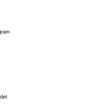
ogram
r
 det