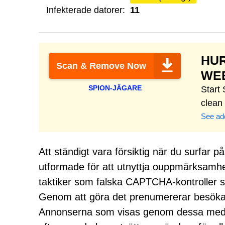
Infekterade datorer:
11
HU
Scan & Remove Now
WE
SPION-JÄGARE
Start
clean
See add
Att ständigt vara försiktig när du surfar
utformade för att utnyttja ouppmärksamhet 
taktiker som falska CAPTCHA-kontroller so
Genom att göra det prenumererar besök
Annonserna som visas genom dessa meddel