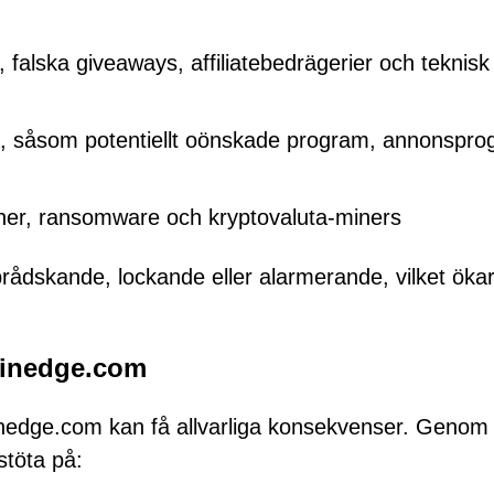
, falska giveaways, affiliatebedrägerier och teknisk
vara, såsom potentiellt oönskade program, annonspr
aner, ransomware och kryptovaluta-miners
brådskande, lockande eller alarmerande, vilket öka
ainedge.com
nedge.com kan få allvarliga konsekvenser. Genom
stöta på: