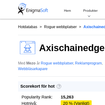
Skip
to
Hem
Produkter
content
Hotdatabas
Rogue webbplatser
Axischaine
Axischainedg
Med
Mezo
år
Rogue webbplatser
,
Reklamprogram
,
Webbläsarkapare
Scorekort för hot
?
Popularity Rank:
15,263
Hotnivå:
20 % (Vanligt)