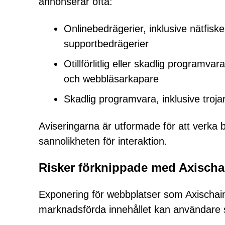
annonserar ofta:
Onlinebedrägerier, inklusive nätfiske
supportbedrägerier
Otillförlitlig eller skadlig program
och webbläsarkapare
Skadlig programvara, inklusive troj
Aviseringarna är utformade för att verka 
sannolikheten för interaktion.
Risker förknippade med Axisch
Exponering för webbplatser som Axischai
marknadsförda innehållet kan användare 