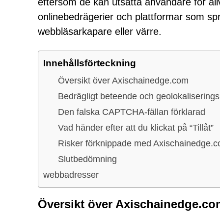
eftersom de kan utsätta användare för allv
onlinebedrägerier och plattformar som sp
webbläsarkapare eller värre.
Innehållsförteckning
Översikt över Axischainedge.com
Bedrägligt beteende och geolokaliserings
Den falska CAPTCHA-fällan förklarad
Vad händer efter att du klickat på “Tillåt”
Risker förknippade med Axischainedge.
Slutbedömning
webbadresser
Översikt över Axischainedge.co