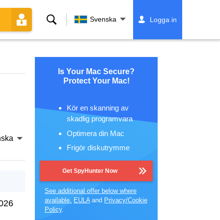
Sök
Svenska
Logga in
Is Your Mac Secure?
Protect Your Mac!
Kör en skanning av
skadlig programvara
Optimera din Mac
nska
Frigör diskutrymme
Get SpyHunter Now
See additional offer below where
available.
EULA
and
Privacy/Cookie
2026
Policy
.