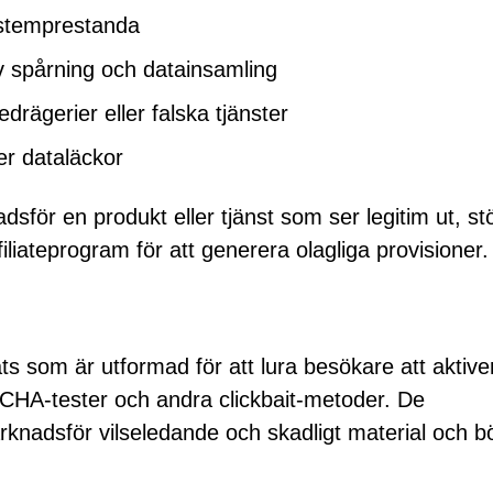
ystemprestanda
v spårning och datainsamling
rägerier eller falska tjänster
ller dataläckor
sför en produkt eller tjänst som ser legitim ut, st
liateprogram för att generera olagliga provisioner.
s som är utformad för att lura besökare att aktive
HA-tester och andra clickbait-metoder. De
knadsför vilseledande och skadligt material och b