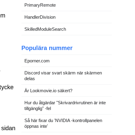
PrimaryRemote
om
HandlerDivision
SkilledModuleSearch
Populära nummer
Eporner.com
a
Discord visar svart skärm när skärmen
delas
mtycke
Är Lookmovie.io säkert?
Hur du åtgärdar "Skrivardrivrutinen är inte
tillgänglig" -fel
Så här fixar du 'NVIDIA -kontrollpanelen
öppnas inte'
 sidan