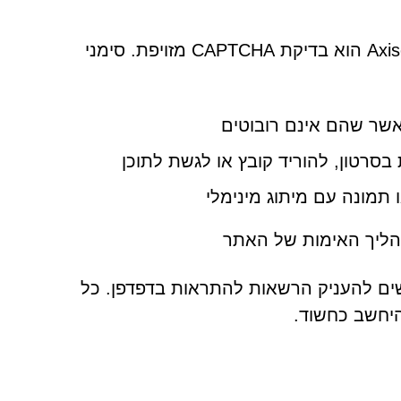
אחד הכלים היעילים ביותר שבהם משתמש Axischainedge.com הוא בדיקת CAPTCHA מזויפת. סימני
שר שהם אינם רובוטים
סרטון, להוריד קובץ או לגשת לתוכן
הליך האימות של האתר
ת ממשתמשים להעניק הרשאות להתראות בדפדפן. כל
יחשב כחשוד.