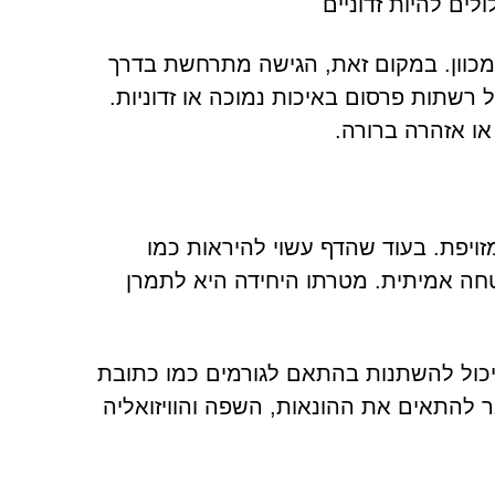
ים להיות זדוניים
משתמשים אינם מגיעים לאתר Axischainedge.com במכוון. במקום זאת, הגישה מתרחשת בדרך
רשתות פרסום באיכות נמוכה או זדוניות.
ו אזהרה ברורה.
Axischainedge נצפה ומציג בדיקת אימות CAPTCHA מזויפת. בעוד שהדף עשוי להיראות כמו
חה אמיתית. מטרתו היחידה היא לתמרן
 יכול להשתנות בהתאם לגורמים כמו כתובת
יבר להתאים את ההונאות, השפה והוויזואליה