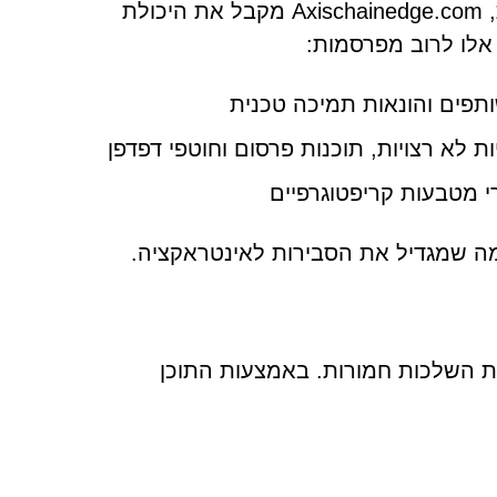
אם ה-CAPTCHA המזויף הושלם וניתנות הרשאות להתראות, Axischainedge.com מקבל את היכולת
לו לרוב מפרסמות:
שותפים והונאות תמיכה טכנית
ות לא רצויות, תוכנות פרסום וחוטפי דפדפן
ורי מטבעות קריפטוגרפיים
מה שמגדיל את הסבירות לאינטראקציה.
Axischa עלולה להיות בעלת השלכות חמורות. באמצעות התוכן