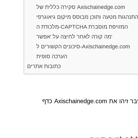
סקירה כללית של Axischainedge.com
תנהגות מטעה ותוכן מבוסס מיקום גיאוגרפי
מלכודת ה-CAPTCHA המזויפת מוסברת
מה קורה לאחר לחיצה על 'אפשר'
סיכונים הקשורים ל-Axischainedge.com
הערכה סופית
כתובות אתרים
במהלך חקירות של פעילות חשודה ברשת, חוקרי אבטחת סייבר זיהו את Axischainedge.com כדף