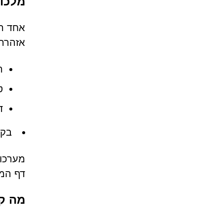
מלכודת ה-APTCHA
אזהרה 
ה
ט
דפי CAPTCHA פ
בקש
דף המק
מה קו