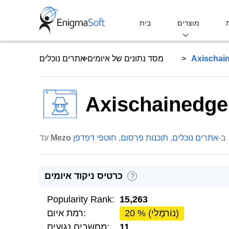
Skip
to
מוצרים
בית
content
Axischai
מסד נתונים של איומים
אתרים נוכלים
Axischainedg
ב-
אתרים נוכלים
,
תוכנות פרסום
,
חוטפי דפדפן
Mezo
עד
כרטיס ניקוד איומים
?
Popularity Rank:
15,263
20 % (נוֹרמָלִי)
רמת איום:
11
מחשבים נגועים: