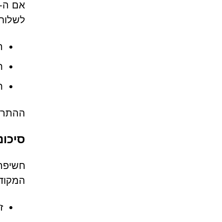
לשלוח
ה
ת
ת
ההתראו
סיכונים ה
המקוד
ז