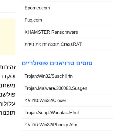
Eporner.com
Fuq.com
XHAMSTER Ransomware
תוכנה זדונית ניידת CraxsRAT
סוסים טרויאנים פופולריים
זהירות
Trojan:Win32/Suschil!rfn
משתמשי
Trojan.Malware.300983.Susgen
פולשני
טרויאני:Win32/Cloxer
עלולות
תוכנות
Trojan:Script/Wacatac.H!ml
טרויאני:Win32/Phonzy.A!ml