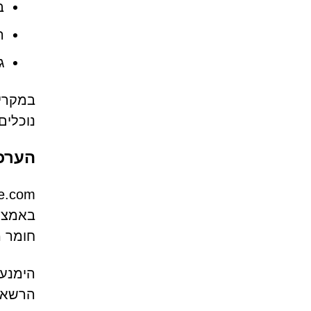
ב
ה
ג
במקרים
נוכלים
הערכ
חומר מ
הימנעו
הרשאות