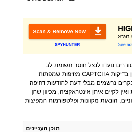
HI
Scan & Remove Now
See add
SPYHUNTER
וררים נועדו לנצל חוסר תשומת לב
וסקרנות, ולעתים קרובות מסתמכים על טקטיקות מטעות כגון בדיקות CAPTCHA מזויפות שמפתות
קרים נרשמים מבלי דעת להודעות דחיפה
אין לקיים איתן אינטראקציה, מכיוון שהן
יים, הונאות מקוונות ופלטפורמות המפיצות
תוכן העניינים