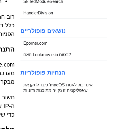
ה
SkilledModuleSearch
HandlerDivision
כלל בא
נושאים פופולריים
הפניו
Eporner.com
התנהג
האם Lookmovie.io בטוח?
הנחיות פופולריות
מערכת 
מבקרים
כיצד לתקן את 'macOS אינו יכול לאמת
שאפליקציה זו נקייה מתוכנות זדוניות'
חשוב ג
ה-
כדי שי