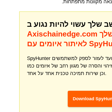
נאה מקוונות מתפתחות.
לך
Axischainedge.com
מים עם SpyHunter
SpyHunter הוא כלי רב עוצמה לתיקון והגנה מפני תוכנות זדוניות שנועד לעזור לספק למשתמשים
וכן שירות תמיכה טכנית אחד על אחד.
Download SpyHun