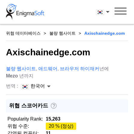
Skip
to
한국어
content
위협 데이터베이스
불량 웹사이트
Axischainedge.com
Axischainedge.com
불량 웹사이트
,
애드웨어
,
브라우저 하이재커
년에
Mezo
년까지
번역 :
한국어
위협 스코어카드
?
Popularity Rank:
15,263
위협 수준:
20 % (정상)
감염된 컴퓨터:
11