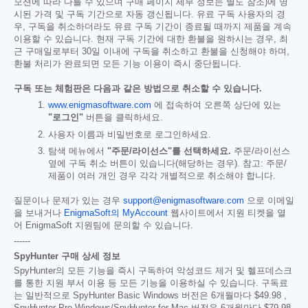
모션에 따라 다를 수 있으며 구매 페이지 세부 정보는 별도 참조)에 명
시된 가격 및 구독 기간으로 자동 갱신됩니다. 유료 구독 사용자의 경
우, 구독을 취소하더라도 유료 구독 기간이 종료될 때까지 제품을 계속
이용할 수 있습니다. 현재 구독 기간에 대한 환불을 원하시는 경우, 최
근 구매일로부터 30일 이내에 구독을 취소하고 환불을 신청해야 하며,
환불 처리가 완료되면 모든 기능 이용이 즉시 중단됩니다.
구독 또는 체험판은 다음과 같은 방법으로 취소할 수 있습니다.
www.enigmasoftware.com
에 접속하여 오른쪽 상단에 있는
"로그인"
버튼을 클릭하세요.
사용자 이름과 비밀번호로 로그인하세요.
탐색 메뉴에서
"주문/라이선스"를 선택하세요.
주문/라이선스
옆에 구독 취소 버튼이 있습니다(해당하는 경우). 참고: 주문/
제품이 여러 개인 경우 각각 개별적으로 취소해야 합니다.
질문이나 문제가 있는 경우
support@enigmasoftware.com
으로 이메일
을 보내거나
EnigmaSoft의 MyAccount
웹사이트에서 지원 티켓을 열
어 EnigmaSoft 지원팀에 문의할 수 있습니다.
------
SpyHunter 구매 상세 정보
SpyHunter의 모든 기능을 즉시 구독하여 악성코드 제거 및 헬프데스크
를 통한 지원 부서 이용 등 모든 기능을 이용하실 수 있습니다. 구독료
는 일반적으로 SpyHunter Basic Windows 버전은 6개월마다
$49.98
,
SpyHunter Pro Windows/SpyHunter for Mac 버전은 6개월마다
$79.98