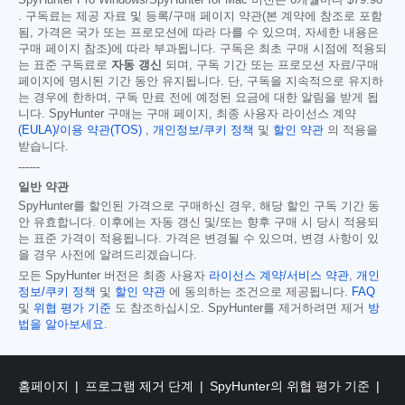
. 구독료는 제공 자료 및 등록/구매 페이지 약관(본 계약에 참조로 포함
됨, 가격은 국가 또는 프로모션에 따라 다를 수 있으며, 자세한 내용은
구매 페이지 참조)에 따라 부과됩니다. 구독은 최초 구매 시점에 적용되
는 표준 구독료로
자동 갱신
되며, 구독 기간 또는 프로모션 자료/구매
페이지에 명시된 기간 동안 유지됩니다. 단, 구독을 지속적으로 유지하
는 경우에 한하며, 구독 만료 전에 예정된 요금에 대한 알림을 받게 됩
니다. SpyHunter 구매는 구매 페이지, 최종 사용자 라이선스 계약
(EULA)/이용 약관(TOS)
,
개인정보/쿠키 정책
및
할인 약관
의 적용을
받습니다.
------
일반 약관
SpyHunter를 할인된 가격으로 구매하신 경우, 해당 할인 구독 기간 동
안 유효합니다. 이후에는 자동 갱신 및/또는 향후 구매 시 당시 적용되
는 표준 가격이 적용됩니다. 가격은 변경될 수 있으며, 변경 사항이 있
을 경우 사전에 알려드리겠습니다.
모든 SpyHunter 버전은 최종 사용자
라이선스 계약/서비스 약관
,
개인
정보/쿠키 정책
및
할인 약관
에 동의하는 조건으로 제공됩니다.
FAQ
및
위협 평가 기준
도 참조하십시오. SpyHunter를 제거하려면 제거
방
법을 알아보세요
.
홈페이지
프로그램 제거 단계
SpyHunter의 위협 평가 기준