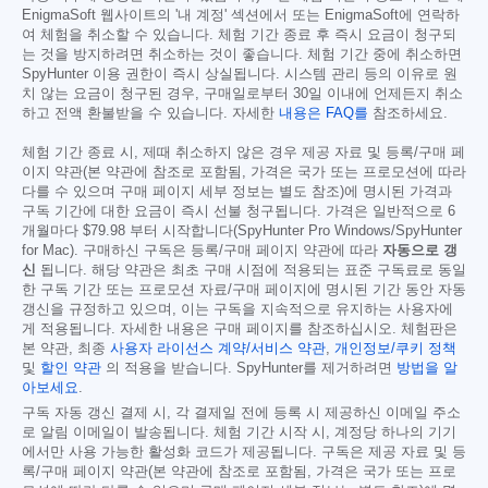
EnigmaSoft 웹사이트의 '내 계정' 섹션에서 또는 EnigmaSoft에 연락하
여 체험을 취소할 수 있습니다. 체험 기간 종료 후 즉시 요금이 청구되
는 것을 방지하려면 취소하는 것이 좋습니다. 체험 기간 중에 취소하면
SpyHunter 이용 권한이 즉시 상실됩니다. 시스템 관리 등의 이유로 원
치 않는 요금이 청구된 경우, 구매일로부터 30일 이내에 언제든지 취소
하고 전액 환불받을 수 있습니다. 자세한
내용은 FAQ를
참조하세요.
체험 기간 종료 시, 제때 취소하지 않은 경우 제공 자료 및 등록/구매 페
이지 약관(본 약관에 참조로 포함됨, 가격은 국가 또는 프로모션에 따라
다를 수 있으며 구매 페이지 세부 정보는 별도 참조)에 명시된 가격과
구독 기간에 대한 요금이 즉시 선불 청구됩니다. 가격은 일반적으로 6
개월마다
$79.98
부터 시작합니다(SpyHunter Pro Windows/SpyHunter
for Mac). 구매하신 구독은 등록/구매 페이지 약관에 따라
자동으로 갱
신
됩니다. 해당 약관은 최초 구매 시점에 적용되는 표준 구독료로 동일
한 구독 기간 또는 프로모션 자료/구매 페이지에 명시된 기간 동안 자동
갱신을 규정하고 있으며, 이는 구독을 지속적으로 유지하는 사용자에
게 적용됩니다. 자세한 내용은 구매 페이지를 참조하십시오. 체험판은
본 약관, 최종
사용자 라이선스 계약/서비스 약관
,
개인정보/쿠키 정책
및
할인 약관
의 적용을 받습니다. SpyHunter를 제거하려면
방법을 알
아보세요
.
구독 자동 갱신 결제 시, 각 결제일 전에 등록 시 제공하신 이메일 주소
로 알림 이메일이 발송됩니다. 체험 기간 시작 시, 계정당 하나의 기기
에서만 사용 가능한 활성화 코드가 제공됩니다. 구독은 제공 자료 및 등
록/구매 페이지 약관(본 약관에 참조로 포함됨, 가격은 국가 또는 프로