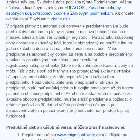
stránke nákupu. Skúšobná doba podlieha týmto Podmienkam, vášmu
súhlasu s licenčnými zmluvami
EULA/TOS
,
Zásadám ochrany
osobných údajov/súborov cookie
a
Zľavovým podmienkam
. Ak chcete
odinštalovať SpyHunter,
zistite ako
.
V prípade platby za automatické obnovenie predplatného vám bude
pred každým dátumom platby zaslaná e-mailová pripomienka na e-
mailovú adresu, ktorú ste uviedli pri registrácii. Na začiatku skúšobnej
doby dostanete aktivačný kód, ktorý je obmedzený na použitie iba na
jednu skúšobnú dobu a iba na jedno zariadenie na účet. Vaše
predplatné sa automaticky obnoví za cenu a na obdobie predplatného
v súlade s ponukovými materiálmi a podmienkami
registračnej/nákupnej stránky (ktoré sú tu zahrnuté odkazom; ceny sa
môžu líšiť v závislosti od krajiny alebo propagačnej akcie na stránke
nákupu), za predpokladu, že ste nepretržitým používateľom
predplatného. Používatelia plateného predplatného, ak zrušíte
predplatné, budú mať naďalej prístup k svojim produktom až do konca
plateného obdobia predplatného. Ak chcete získať vrátenie peňazí za
aktuálne obdobie predplatného, musíte zrušiť predplatné a požiadať o
vrátenie peňazí do 30 dní od vášho posledného nákupu a po
spracovaní vrátenia peňazí okamžite prestanete mať prístup k plnej
funkčnosti.
Predplatné alebo skúšobnú verziu môžete zrušiť nasledovne:
Prejdite na stránku
www.enigmasoftware.com
a kliknite na