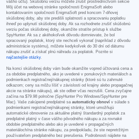
vášho účtu). Skúšobnú verziu môžete zrušiť prostredníctvom sekcie
Môj účet na webovej stránke spoločnosti EnigmaSoft alebo
kontaktovaním spoločnosti EnigmaSoft pred koncom 7-dňovej
skúšobnej doby, aby ste predišli splatnosti a spracovaniu poplatku
ihneď po uplynutí skúšobnej doby. Ak sa rozhodnete zrušiť skúšobnú
verziu počas skúšobnej doby, okamžite stratíte prístup k službe
SpyHunter. Ak sa z akéhokoľvek dôvodu domnievate, že bol
spracovaný poplatok, ktorý ste nechceli vykonať (napríklad z dôvodu
administrácie systému), môžete kedykoľvek do 30 dní od dátumu
nákupu zrušiť a získať plnú náhradu za poplatok. Pozrite si
najčastejšie otázky
.
Na konci skúšobnej doby vám bude okamžite vopred účtovaná cena a
za obdobie predplatného, ako je uvedené v ponukových materiáloch a
podmienkach registračnej/nákupnej stránky (ktoré sú tu zahrnuté
odkazom; ceny sa môžu líšiť v závislosti od krajiny alebo propagačnej
akcie na stránke nákupu), ak ste odber včas nezrušili. Cena zvyčajne
začína na
$79.98
polročne (SpyHunter Pro Windows/SpyHunter pre
Mac). Vaše zakúpené predplatné sa
automaticky obnoví
v súlade s
podmienkami registračnej/nákupnej stránky, ktoré umožňujú
automatické obnovenie za aktuálne platný štandardný poplatok za
predplatné platný v čase vášho pôvodného nákupu a za rovnaké
obdobie predplatného alebo ako je uvedené v propagačných
materiáloch/na stránke nákupu, za predpokladu, že ste nepretržitým
používateľom predplatného bez prerušenia. Podrobnosti nájdete na