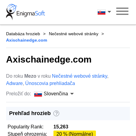
Skip
to
Slovenčina
content
Databáza hrozieb
Nečestné webové stránky
Axischainedge.com
Axischainedge.com
Do roku
Mezo
v roku
Nečestné webové stránky
,
Adware
,
Únoscovia prehliadača
Preložiť do:
Slovenčina
Prehľad hrozieb
?
Popularity Rank:
15,263
Stupeň ohrozenia:
20 % (Normálne)