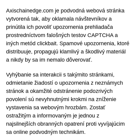
Axischainedge.com je podvodná webová stránka
vytvorená tak, aby oklamala návštevníkov a
prinútila ich povoliť upozornenia prehliadača
prostredníctvom falošných testov CAPTCHA a
iných metód clickbait. Spamové upozornenia, ktoré
distribuuje, propagujú klamlivý a škodlivý materiál
a nikdy by sa im nemalo dôverovať.
Vyhýbanie sa interakcii s takýmito stránkami,
odmietanie žiadostí o upozornenia z neznámych
stránok a okamžité odstránenie podozrivých
povolení sú nevyhnutnými krokmi na zníženie
vystavenia sa webovým hrozbám. Zostať
ostražitým a informovaným je jednou z
najsilnejších obranných opatrení proti vyvíjajúcim
sa online podvodným technikám.