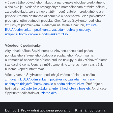
v čase vášho pôvodného nákupu a na rovnaké obdobie predplatného
alebo ako je uvedené v propagačných materiáloch/na stránke nákupu,
za predpokladu, že ste nepretržitým používateľom predplatného a v
prípade ktorého dostanete oznámenie o nadchádzajúcich poplatkoch
pred uplynutím platnosti predplatného. Nákup SpyHunter podlieha
zmluvným podmienkam uvedeným na stránke nákupu,
zmluve
EULA/podmienkam používania
,
zásadám ochrany osobných
údajov/súborov cookie
a
podmienkam zliav
.
------
Všeobecné podmienky
Akýkoľvek nákup SpyHunteru za zľavnenú cenu platí počas
ponúkaného zľavneného obdobia predplatného. Potom sa na
automatické obnovenie a/alebo budúce nákupy budú vzťahovať platné
štandardné ceny. Ceny sa môžu zmeniť, o zmenách cien vás však
budeme vopred informovať.
Všetky verzie SpyHunteru podliehajú vášmu súhlasu s našimi
zmluvami EULA/podmienkami používania
,
zásadami ochrany
osobných údajov/súborov cookie
a
podmienkami zliav
. Prečítajte si
tiež naše
najčastejšie otázky
a
kritériá hodnotenia hrozieb
. Ak chcete
SpyHunter odinštalovať,
zistite ako
.
Domov
Kroky odinštalovania programu
Kritériá hodnotenia