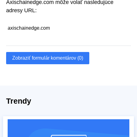
Axischainedge.com môže volať nasledujúce
adresy URL:
axischainedge.com
Zobraziť formulár komentárov (0)
Trendy