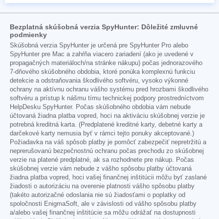
Bezplatná skúšobná verzia SpyHunter: Dôležité zmluvné
podmienky
Skúšobná verzia SpyHunter je určená pre SpyHunter Pro alebo
SpyHunter pre Mac a zahŕňa viacero zariadení (ako je uvedené v
propagačných materiáloch/na stránke nákupu) počas jednorazového
7-dňového skúšobného obdobia, ktoré ponúka komplexnú funkciu
detekcie a odstraňovania škodlivého softvéru, vysoko výkonné
ochrany na aktívnu ochranu vášho systému pred hrozbami škodlivého
softvéru a prístup k nášmu tímu technickej podpory prostredníctvom
HelpDesku SpyHunter. Počas skúšobného obdobia vám nebude
účtovaná žiadna platba vopred, hoci na aktiváciu skúšobnej verzie je
potrebná kreditná karta. (Predplatené kreditné karty, debetné karty a
darčekové karty nemusia byť v rámci tejto ponuky akceptované.)
Požiadavka na váš spôsob platby je pomôcť zabezpečiť nepretržitú a
neprerušovanú bezpečnostnú ochranu počas prechodu zo skúšobnej
verzie na platené predplatné, ak sa rozhodnete pre nákup. Počas
skúšobnej verzie vám nebude z vášho spôsobu platby účtovaná
žiadna platba vopred, hoci vašej finančnej inštitúcii môžu byť zaslané
žiadosti o autorizáciu na overenie platnosti vášho spôsobu platby
(takéto autorizačné odoslania nie sú žiadosťami o poplatky od
spoločnosti EnigmaSoft, ale v závislosti od vášho spôsobu platby
a/alebo vašej finančnej inštitúcie sa môžu odrážať na dostupnosti