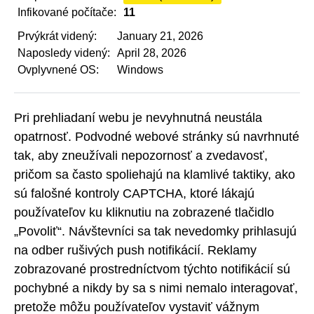
Infikované počítače:
11
Prvýkrát videný:
January 21, 2026
Naposledy videný:
April 28, 2026
Ovplyvnené OS:
Windows
Pri prehliadaní webu je nevyhnutná neustála
opatrnosť. Podvodné webové stránky sú navrhnuté
tak, aby zneužívali nepozornosť a zvedavosť,
pričom sa často spoliehajú na klamlivé taktiky, ako
sú falošné kontroly CAPTCHA, ktoré lákajú
používateľov ku kliknutiu na zobrazené tlačidlo
„Povoliť“. Návštevníci sa tak nevedomky prihlasujú
na odber rušivých push notifikácií. Reklamy
zobrazované prostredníctvom týchto notifikácií sú
pochybné a nikdy by sa s nimi nemalo interagovať,
pretože môžu používateľov vystaviť vážnym