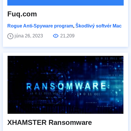
Fuq.com
Rogue Anti-Spyware program
,
Škodlivý softvér Mac
júna 26, 2023
21,209
XHAMSTER Ransomware