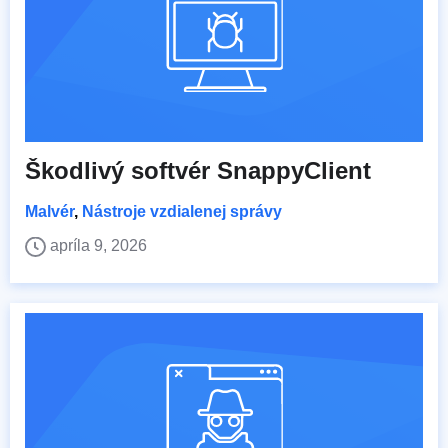
Škodlivý softvér SnappyClient
Malvér
,
Nástroje vzdialenej správy
apríla 9, 2026