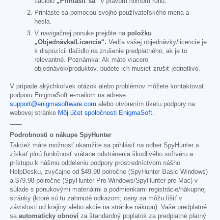
tlačidlo
„Prihlásiť sa“
v pravom hornom rohu.
Prihláste sa pomocou svojho používateľského mena a
hesla.
V navigačnej ponuke prejdite na
položku
„Objednávka/Licencie“.
Vedľa vašej objednávky/licencie je
k dispozícii tlačidlo na zrušenie predplatného, ak je to
relevantné. Poznámka: Ak máte viacero
objednávok/produktov, budete ich musieť zrušiť jednotlivo.
V prípade akýchkoľvek otázok alebo problémov môžete kontaktovať
podporu EnigmaSoft e-mailom na adrese
support@enigmasoftware.com
alebo otvorením tiketu podpory na
webovej stránke
Môj účet spoločnosti EnigmaSoft
.
------
Podrobnosti o nákupe SpyHunter
Taktiež máte možnosť okamžite sa prihlásiť na odber SpyHunter a
získať plnú funkčnosť vrátane odstránenia škodlivého softvéru a
prístupu k nášmu oddeleniu podpory prostredníctvom nášho
HelpDesku, zvyčajne od
$49.98
polročne (SpyHunter Basic Windows)
a
$79.98
polročne (SpyHunter Pro Windows/SpyHunter pre Mac) v
súlade s ponukovými materiálmi a podmienkami registrácie/nákupnej
stránky (ktoré sú tu zahrnuté odkazom; ceny sa môžu líšiť v
závislosti od krajiny alebo akcie na stránke nákupu). Vaše predplatné
sa
automaticky obnoví
za štandardný poplatok za predplatné platný