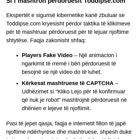
Si i mashtron përdoruesit Toddipse.com
Ekspertët e sigurisë kibernetike kanë zbuluar se
Toddipse.com kryesisht përdor taktika të klikimeve
për të mashtruar përdoruesit për të lejuar njoftime
shtytëse. Faqja zakonisht shfaq:
Players Fake Video
– Një animacion i
ngarkimit të rremë i bën përdoruesit të
besojnë se një video do të luhet.
Kërkesat mashtruese të CAPTCHA
–
Udhëzimet si "Kliko Lejo për të konfirmuar
që nuk je robot" mashtrojnë përdoruesit në
dhënien e lejeve të njoftimit.
Pasi të jepet qasja, faqja e internetit fillon të japë
njoftime ndërhyrëse dhe mashtruese, shpesh duke