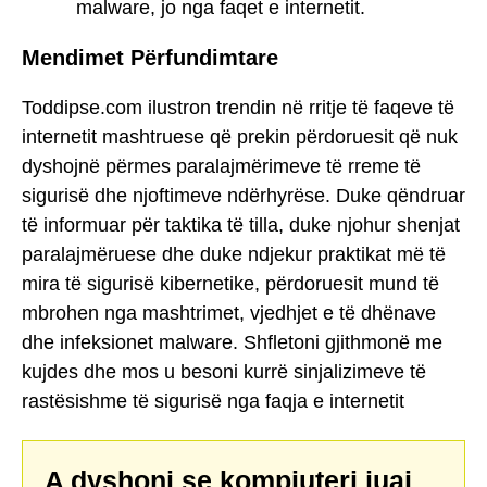
malware, jo nga faqet e internetit.
Mendimet Përfundimtare
Toddipse.com ilustron trendin në rritje të faqeve të
internetit mashtruese që prekin përdoruesit që nuk
dyshojnë përmes paralajmërimeve të rreme të
sigurisë dhe njoftimeve ndërhyrëse. Duke qëndruar
të informuar për taktika të tilla, duke njohur shenjat
paralajmëruese dhe duke ndjekur praktikat më të
mira të sigurisë kibernetike, përdoruesit mund të
mbrohen nga mashtrimet, vjedhjet e të dhënave
dhe infeksionet malware. Shfletoni gjithmonë me
kujdes dhe mos u besoni kurrë sinjalizimeve të
rastësishme të sigurisë nga faqja e internetit
A dyshoni se kompjuteri juaj