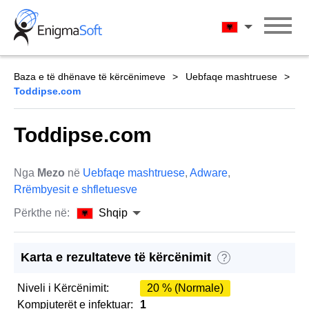
Skip
to
Shqip
content
Baza e të dhënave të kërcënimeve
Uebfaqe mashtruese
Toddipse.com
Toddipse.com
Nga
Mezo
në
Uebfaqe mashtruese
,
Adware
,
Rrëmbyesit e shfletuesve
Përkthe në:
Shqip
Karta e rezultateve të kërcënimit
?
Niveli i Kërcënimit:
20 % (Normale)
Kompjuterët e infektuar:
1