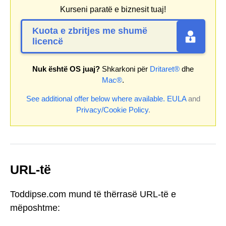
Kurseni paratë e biznesit tuaj!
Kuota e zbritjes me shumë
licencë
Nuk është OS juaj?
Shkarkoni për
Dritaret®
dhe
Mac®
.
See additional offer below where available.
EULA
and
Privacy/Cookie Policy
.
URL-të
Toddipse.com mund të thërrasë URL-të e
mëposhtme: