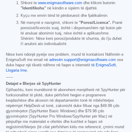
Shkoni te
www.enigmasoftware.com
dhe klikoni butonin
"Identifikohu"
në këndin e sipërm të djathtë.
Kyçu me emrin tënd të përdoruesit dhe fjalëkalimin.
Në menynë e navigimit, shkoni te
"Porosi/Licenca".
Pranë
porosisë/licencës suaj, është i disponueshëm një buton për
të anuluar abonimin tuaj, nëse është e aplikueshme.
Shënim: Nëse keni porosi/produkte të shumta, do t'ju duhet
t'i anuloni ato individualisht.
Nëse keni ndonjë pyetje ose problem, mund të kontaktoni Ndihmën e
EnigmaSoft me email në
adresën support@enigmasoftware.com
ose
duke hapur një tiketë ndihme në faqen e internetit
të EnigmaSoft,
Llogaria Ime
.
------
Detajet e Blerjes së SpyHunter
Gjithashtu, keni mundësinë të abonoheni menjëherë në SpyHunter për
funksionalitet të plotë, duke përfshirë heqjen e programeve
keqdashëse dhe aksesin në departamentin tonë të mbështetjes
nëpërmjet HelpDesk-ut tonë, zakonisht duke filluar nga
$49.98
çdo
gjysmëvjetor (SpyHunter Basic Windows) dhe
$79.98
çdo
gjysmëvjetor (SpyHunter Pro Windows/SpyHunter për Mac) në
përputhje me materialet e ofertës dhe kushtet e faqes së
regjistrimit/blerjes (të cilat përfshihen këtu me referencë; çmimi mund