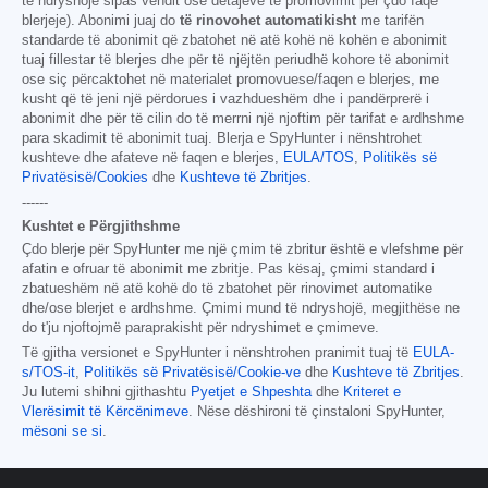
të ndryshojë sipas vendit ose detajeve të promovimit për çdo faqe
blerjeje). Abonimi juaj do
të rinovohet automatikisht
me tarifën
standarde të abonimit që zbatohet në atë kohë në kohën e abonimit
tuaj fillestar të blerjes dhe për të njëjtën periudhë kohore të abonimit
ose siç përcaktohet në materialet promovuese/faqen e blerjes, me
kusht që të jeni një përdorues i vazhdueshëm dhe i pandërprerë i
abonimit dhe për të cilin do të merrni një njoftim për tarifat e ardhshme
para skadimit të abonimit tuaj. Blerja e SpyHunter i nënshtrohet
kushteve dhe afateve në faqen e blerjes,
EULA/TOS
,
Politikës së
Privatësisë/Cookies
dhe
Kushteve të Zbritjes
.
------
Kushtet e Përgjithshme
Çdo blerje për SpyHunter me një çmim të zbritur është e vlefshme për
afatin e ofruar të abonimit me zbritje. Pas kësaj, çmimi standard i
zbatueshëm në atë kohë do të zbatohet për rinovimet automatike
dhe/ose blerjet e ardhshme. Çmimi mund të ndryshojë, megjithëse ne
do t'ju njoftojmë paraprakisht për ndryshimet e çmimeve.
Të gjitha versionet e SpyHunter i nënshtrohen pranimit tuaj të
EULA-
s/TOS-it
,
Politikës së Privatësisë/Cookie-ve
dhe
Kushteve të Zbritjes
.
Ju lutemi shihni gjithashtu
Pyetjet e Shpeshta
dhe
Kriteret e
Vlerësimit të Kërcënimeve
. Nëse dëshironi të çinstaloni SpyHunter,
mësoni se si
.