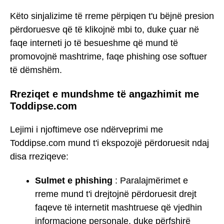
Këto sinjalizime të rreme përpiqen t'u bëjnë presion
përdoruesve që të klikojnë mbi to, duke çuar në
faqe interneti jo të besueshme që mund të
promovojnë mashtrime, faqe phishing ose softuer
të dëmshëm.
Rreziqet e mundshme të angazhimit me
Toddipse.com
Lejimi i njoftimeve ose ndërveprimi me
Toddipse.com mund t'i ekspozojë përdoruesit ndaj
disa rreziqeve:
Sulmet e phishing
: Paralajmërimet e
rreme mund t'i drejtojnë përdoruesit drejt
faqeve të internetit mashtruese që vjedhin
informacione personale, duke përfshirë