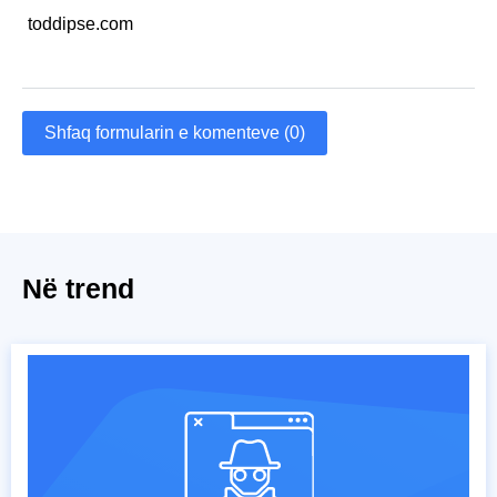
toddipse.com
Shfaq formularin e komenteve (0)
Në trend