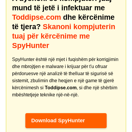
mund të jetë i infektuar me
Toddipse.com
dhe kërcënime
të tjera?
Skanoni kompjuterin
tuaj për kërcënime me
SpyHunter
SpyHunter është një mjet i fuqishëm për korrigjimin
dhe mbrojtjen e malware i krijuar për t'u ofruar
përdoruesve një analizë të thelluar të sigurisë së
sistemit, zbulimin dhe heqjen e një game të gjerë
kërcënimesh si
Toddipse.com
, si dhe një shërbim
mbështetjeje teknike një-në-një.
Download SpyHunter