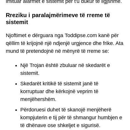
imituar alarmet e sistemit për t'u dukur të ligjshme.
Rreziku i paralajmërimeve të rreme të
sistemit
Njoftimet e dërguara nga Toddipse.com kanë për
qëllim të krijojnë një ndjenjë urgjence dhe frike. Ata
mund të pretendojnë në mënyrë të rreme se:
Një Trojan është zbuluar në skedarët e
sistemit.
Skedarët kritikë të sistemit janë të
korruptuar dhe kërkojnë veprim të
menjëhershëm.
Përdoruesi duhet të skanojë menjëherë
kompjuterin e tij për të shmangur humbjen e
të dhënave ose shkeljet e sigurisë.