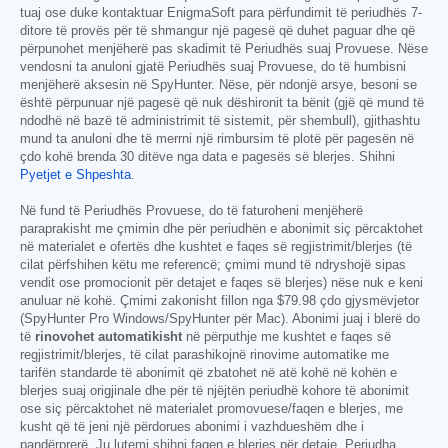
tuaj ose duke kontaktuar EnigmaSoft para përfundimit të periudhës 7-
ditore të provës për të shmangur një pagesë që duhet paguar dhe që
përpunohet menjëherë pas skadimit të Periudhës suaj Provuese. Nëse
vendosni ta anuloni gjatë Periudhës suaj Provuese, do të humbisni
menjëherë aksesin në SpyHunter. Nëse, për ndonjë arsye, besoni se
është përpunuar një pagesë që nuk dëshironit ta bënit (gjë që mund të
ndodhë në bazë të administrimit të sistemit, për shembull), gjithashtu
mund ta anuloni dhe të merrni një rimbursim të plotë për pagesën në
çdo kohë brenda 30 ditëve nga data e pagesës së blerjes. Shihni
Pyetjet e Shpeshta
.
Në fund të Periudhës Provuese, do të faturoheni menjëherë
paraprakisht me çmimin dhe për periudhën e abonimit siç përcaktohet
në materialet e ofertës dhe kushtet e faqes së regjistrimit/blerjes (të
cilat përfshihen këtu me referencë; çmimi mund të ndryshojë sipas
vendit ose promocionit për detajet e faqes së blerjes) nëse nuk e keni
anuluar në kohë. Çmimi zakonisht fillon nga
$79.98
çdo gjysmëvjetor
(SpyHunter Pro Windows/SpyHunter për Mac). Abonimi juaj i blerë do
të
rinovohet automatikisht
në përputhje me kushtet e faqes së
regjistrimit/blerjes, të cilat parashikojnë rinovime automatike me
tarifën standarde të abonimit që zbatohet në atë kohë në kohën e
blerjes suaj origjinale dhe për të njëjtën periudhë kohore të abonimit
ose siç përcaktohet në materialet promovuese/faqen e blerjes, me
kusht që të jeni një përdorues abonimi i vazhdueshëm dhe i
pandërprerë. Ju lutemi shihni faqen e blerjes për detaje. Periudha