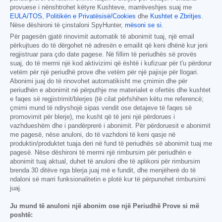
provuese i nënshtrohet këtyre Kushteve, marrëveshjes suaj me
EULA/TOS
,
Politikën e Privatësisë/Cookies
dhe
Kushtet e Zbritjes
.
Nëse dëshironi të çinstaloni SpyHunter,
mësoni se si
.
Për pagesën gjatë rinovimit automatik të abonimit tuaj, një email
përkujtues do të dërgohet në adresën e emailit që keni dhënë kur jeni
regjistruar para çdo date pagese. Në fillim të periudhës së provës
suaj, do të merrni një kod aktivizimi që është i kufizuar për t'u përdorur
vetëm për një periudhë prove dhe vetëm për një pajisje për llogari.
Abonimi juaj do të rinovohet automatikisht me çmimin dhe për
periudhën e abonimit në përputhje me materialet e ofertës dhe kushtet
e faqes së regjistrimit/blerjes (të cilat përfshihen këtu me referencë;
çmimi mund të ndryshojë sipas vendit ose detajeve të faqes së
promovimit për blerje), me kusht që të jeni një përdorues i
vazhdueshëm dhe i pandërprerë i abonimit. Për përdoruesit e abonimit
me pagesë, nëse anuloni, do të vazhdoni të keni qasje në
produktin/produktet tuaja deri në fund të periudhës së abonimit tuaj me
pagesë. Nëse dëshironi të merrni një rimbursim për periudhën e
abonimit tuaj aktual, duhet të anuloni dhe të aplikoni për rimbursim
brenda 30 ditëve nga blerja juaj më e fundit, dhe menjëherë do të
ndaloni së marri funksionalitetin e plotë kur të përpunohet rimbursimi
juaj.
Ju mund të anuloni një abonim ose një Periudhë Prove si më
poshtë: