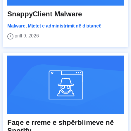
SnappyClient Malware
Malware
,
Mjetet e administrimit në distancë
prill 9, 2026
Faqe e rreme e shpërblimeve në
Spotify