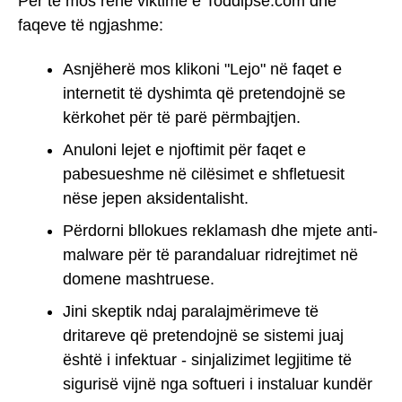
Për të mos rënë viktimë e Toddipse.com dhe
faqeve të ngjashme:
Asnjëherë mos klikoni "Lejo" në faqet e
internetit të dyshimta që pretendojnë se
kërkohet për të parë përmbajtjen.
Anuloni lejet e njoftimit për faqet e
pabesueshme në cilësimet e shfletuesit
nëse jepen aksidentalisht.
Përdorni bllokues reklamash dhe mjete anti-
malware për të parandaluar ridrejtimet në
domene mashtruese.
Jini skeptik ndaj paralajmërimeve të
dritareve që pretendojnë se sistemi juaj
është i infektuar - sinjalizimet legjitime të
sigurisë vijnë nga softueri i instaluar kundër