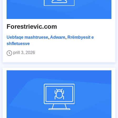
Forestrievic.com
Uebfaqe mashtruese
,
Adware
,
Rrëmbyesit e
shfletuesve
prill 3, 2026