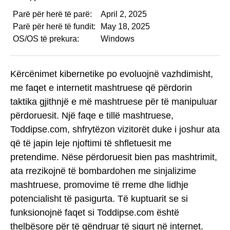
Parë për herë të parë:
April 2, 2025
Parë për herë të fundit:
May 18, 2025
OS/OS të prekura:
Windows
Kërcënimet kibernetike po evoluojnë vazhdimisht,
me faqet e internetit mashtruese që përdorin
taktika gjithnjë e më mashtruese për të manipuluar
përdoruesit. Një faqe e tillë mashtruese,
Toddipse.com, shfrytëzon vizitorët duke i joshur ata
që të japin leje njoftimi të shfletuesit me
pretendime. Nëse përdoruesit bien pas mashtrimit,
ata rrezikojnë të bombardohen me sinjalizime
mashtruese, promovime të rreme dhe lidhje
potencialisht të pasigurta. Të kuptuarit se si
funksionojnë faqet si Toddipse.com është
thelbësore për të qëndruar të sigurt në internet.