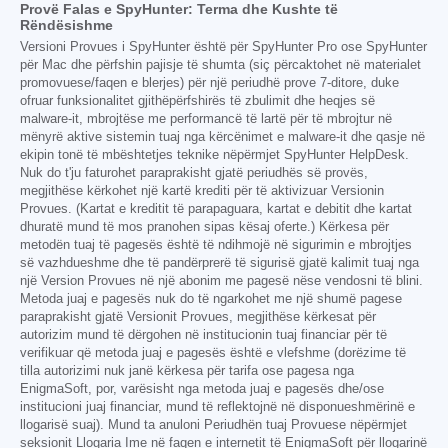
Provë Falas e SpyHunter: Terma dhe Kushte të
Rëndësishme
Versioni Provues i SpyHunter është për SpyHunter Pro ose SpyHunter
për Mac dhe përfshin pajisje të shumta (siç përcaktohet në materialet
promovuese/faqen e blerjes) për një periudhë prove 7-ditore, duke
ofruar funksionalitet gjithëpërfshirës të zbulimit dhe heqjes së
malware-it, mbrojtëse me performancë të lartë për të mbrojtur në
mënyrë aktive sistemin tuaj nga kërcënimet e malware-it dhe qasje në
ekipin tonë të mbështetjes teknike nëpërmjet SpyHunter HelpDesk.
Nuk do t'ju faturohet paraprakisht gjatë periudhës së provës,
megjithëse kërkohet një kartë krediti për të aktivizuar Versionin
Provues. (Kartat e kreditit të parapaguara, kartat e debitit dhe kartat
dhuratë mund të mos pranohen sipas kësaj oferte.) Kërkesa për
metodën tuaj të pagesës është të ndihmojë në sigurimin e mbrojtjes
së vazhdueshme dhe të pandërprerë të sigurisë gjatë kalimit tuaj nga
një Version Provues në një abonim me pagesë nëse vendosni të blini.
Metoda juaj e pagesës nuk do të ngarkohet me një shumë pagese
paraprakisht gjatë Versionit Provues, megjithëse kërkesat për
autorizim mund të dërgohen në institucionin tuaj financiar për të
verifikuar që metoda juaj e pagesës është e vlefshme (dorëzime të
tilla autorizimi nuk janë kërkesa për tarifa ose pagesa nga
EnigmaSoft, por, varësisht nga metoda juaj e pagesës dhe/ose
institucioni juaj financiar, mund të reflektojnë në disponueshmërinë e
llogarisë suaj). Mund ta anuloni Periudhën tuaj Provuese nëpërmjet
seksionit Llogaria Ime në faqen e internetit të EnigmaSoft për llogarinë