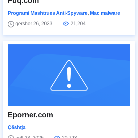
Fuq.com
Programi Mashtrues Anti-Spyware
,
Mac malware
qershor 26, 2023
21,204
Eporner.com
Çështja
prill 23, 2025
20,728