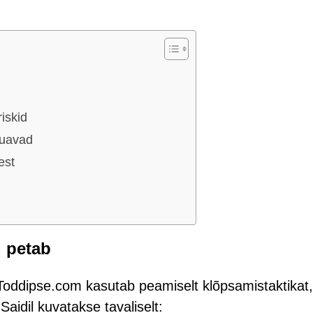
iskid
õuavad
est
 petab
 Toddipse.com kasutab peamiselt klõpsamistaktikat,
Saidil kuvatakse tavaliselt: