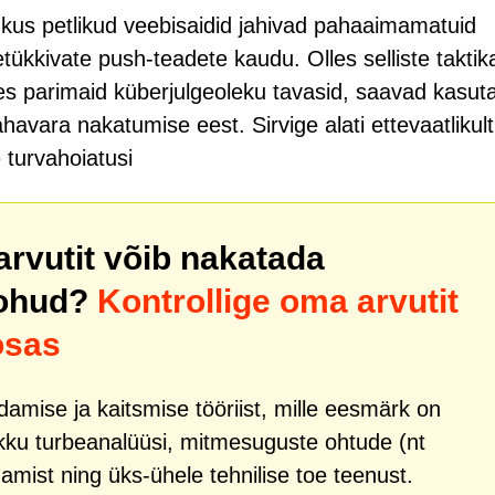
, kus petlikud veebisaidid jahivad pahaaimamatuid
letükkivate push-teadete kaudu. Olles selliste takti
des parimaid küberjulgeoleku tavasid, saavad kasut
avara nakatumise eest. Sirvige alati ettevaatlikult
 turvahoiatusi
 arvutit võib nakatada
 ohud?
Kontrollige oma arvutit
osas
mise ja kaitsmise tööriist, mille eesmärk on
kku turbeanalüüsi, mitmesuguste ohtude (nt
amist ning üks-ühele tehnilise toe teenust.