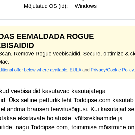
Mõjutatud OS (id):
Windows
IDAS EEMALDADA ROGUE
BISAIDID
 Scan. Remove Rogue veebisaidid. Secure, optimize & c
Mac.
itional offer below where available.
EULA
and
Privacy/Cookie Policy
.
ikud veebisaidid kasutavad kasutajatega
id. Üks selline petturlik leht Toddipse.com kasutab
el andma brauseri teavitusõigusi. Kui kasutajad sel
tatakse eksitavate hoiatuste, võltsreklaamide ja
e saitide, nagu Toddipse.com, toimimise mõistmine on