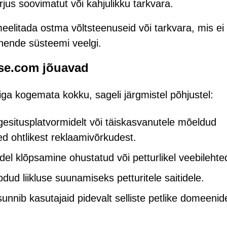
rjus soovimatut või kahjulikku tarkvara.
eelitada ostma võltsteenuseid või tarkvara, mis ei
 nende süsteemi veelgi.
pse.com jõuavad
ga kogemata kokku, sageli järgmistel põhjustel:
ogesitusplatvormidelt või täiskasvanutele mõeldud
ed ohtlikest reklaamivõrkudest.
del klõpsamine ohustatud või petturlikel veebilehte
dud liikluse suunamiseks petturitele saitidele.
nib kasutajaid pidevalt selliste petlike domeenid