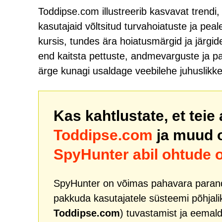
Toddipse.com illustreerib kasvavat trendi
kasutajaid võltsitud turvahoiatuste ja pea
kursis, tundes ära hoiatusmärgid ja järgi
end kaitsta pettuste, andmevarguste ja pah
ärge kunagi usaldage veebilehe juhuslikke
Kas kahtlustate, et teie
Toddipse.com
ja muud
SpyHunter abil ohtude 
SpyHunter on võimas pahavara paranda
pakkuda kasutajatele süsteemi põhjali
Toddipse.com
) tuvastamist ja eemald