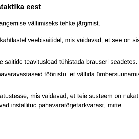
taktika eest
langemise vältimiseks tehke järgmist.
htlastel veebisaitidel, mis väidavad, et see on si
saitide teavitusload tühistada brauseri seadetes.
havaravastaseid tööriistu, et vältida ümbersuunami
iatustesse, mis väidavad, et teie süsteem on naka
ad installitud pahavaratõrjetarkvarast, mitte