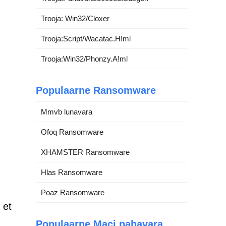
Trooja: Win32/Cloxer
Trooja:Script/Wacatac.H!ml
Trooja:Win32/Phonzy.A!ml
Populaarne Ransomware
Mmvb lunavara
Ofoq Ransomware
XHAMSTER Ransomware
Hlas Ransomware
Poaz Ransomware
 et
Populaarne Maci pahavara