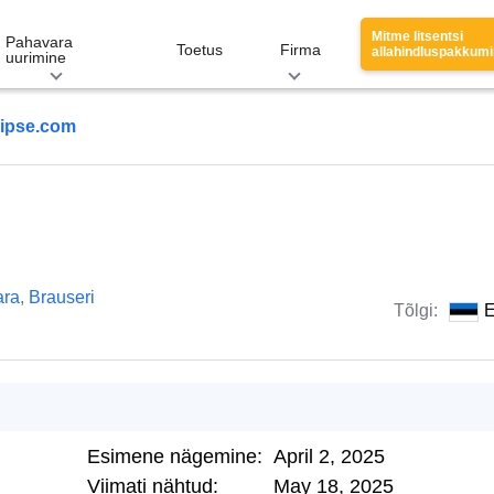
Mitme litsentsi
Pahavara
Toetus
Firma
allahindluspakkum
uurimine
ipse.com
ara
,
Brauseri
Tõlgi:
E
Esimene nägemine:
April 2, 2025
Viimati nähtud:
May 18, 2025