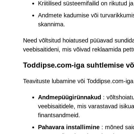
Kriitilised süsteemifailid on rikutud 
Andmete kadumise või turvarikkumist
skannima.
Need võltsitud hoiatused püüavad sundida
veebisaitideni, mis võivad reklaamida pett
Toddipse.com-iga suhtlemise võ
Teavituste lubamine või Toddipse.com-iga
Andmepüügirünnakud
: võltshoiat
veebisaitidele, mis varastavad isik
finantsandmeid.
Pahavara installimine
: mõned said