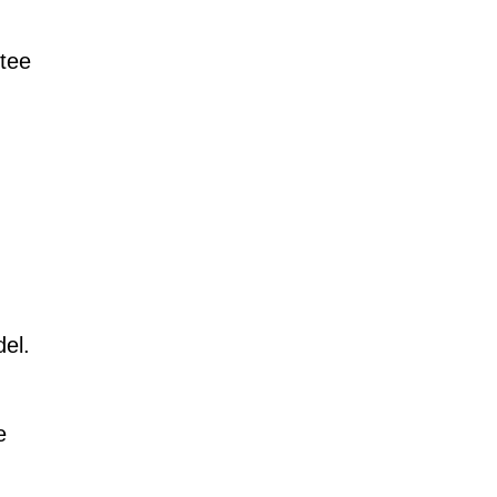
 tee
del.
e