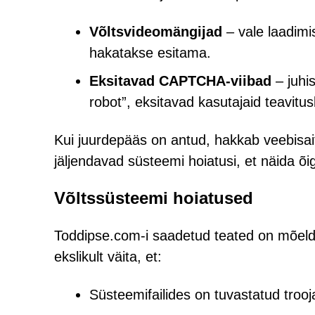
Võltsvideomängijad
– vale laadimi
hakatakse esitama.
Eksitavad CAPTCHA-viibad
– juhis
robot”, eksitavad kasutajaid teavit
Kui juurdepääs on antud, hakkab veebisait 
jäljendavad süsteemi hoiatusi, et näida õi
Võltssüsteemi hoiatused
Toddipse.com-i saadetud teated on mõeldu
ekslikult väita, et:
Süsteemifailides on tuvastatud trooj