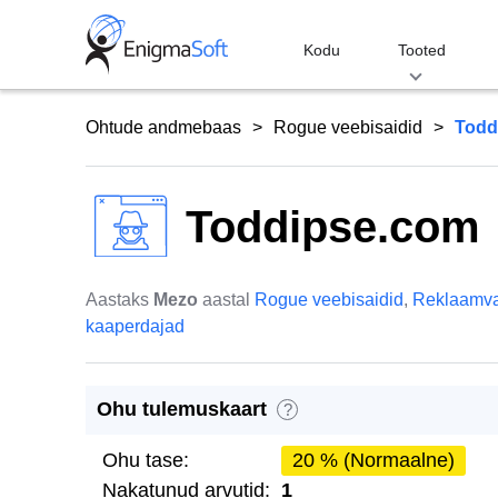
Skip
to
Kodu
Tooted
content
Ohtude andmebaas
Rogue veebisaidid
Todd
Toddipse.com
Aastaks
Mezo
aastal
Rogue veebisaidid
,
Reklaamv
kaaperdajad
Ohu tulemuskaart
?
Ohu tase:
20 % (Normaalne)
Nakatunud arvutid:
1