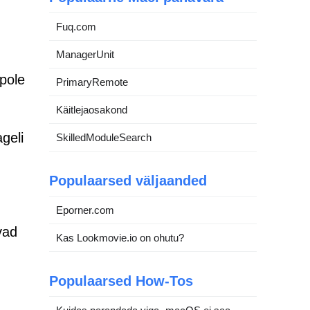
Fuq.com
ManagerUnit
 pole
PrimaryRemote
Käitlejaosakond
geli
SkilledModuleSearch
Populaarsed väljaanded
Eporner.com
vad
Kas Lookmovie.io on ohutu?
Populaarsed How-Tos