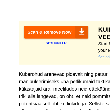
KU
Scan & Remove Now
VEE
SPYHUNTER
Start
your 
See add
Küberohud arenevad pidevalt ning petturl
manipuleerimiseks üha petlikumaid taktika
külastajaid ära, meelitades neid ettekäänd
triki alla langevad, on oht, et neid pommi
potentsiaalselt ohtlike linkidega. Sellist