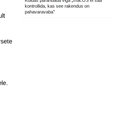
Kuidas parandada viga „macOS ei saa
kontrollida, kas see rakendus on
pahavaravaba”
lt
rsete
le.