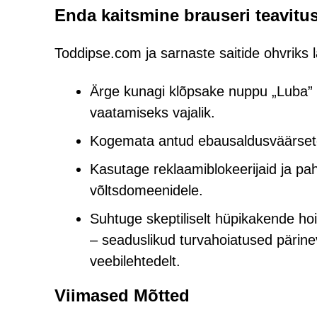
Enda kaitsmine brauseri teavitus
Toddipse.com ja sarnaste saitide ohvriks 
Ärge kunagi klõpsake nuppu „Luba” ka
vaatamiseks vajalik.
Kogemata antud ebausaldusväärsete 
Kasutage reklaamiblokeerijaid ja pa
võltsdomeenidele.
Suhtuge skeptiliselt hüpikakende ho
– seaduslikud turvahoiatused pärinev
veebilehtedelt.
Viimased Mõtted