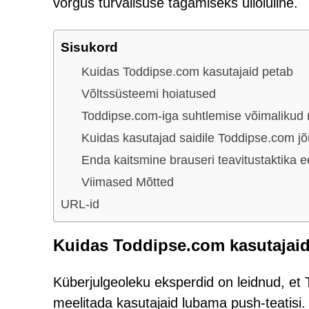
võrgus turvalisuse tagamiseks ülioluline.
Sisukord
Kuidas Toddipse.com kasutajaid petab
Võltssüsteemi hoiatused
Toddipse.com-iga suhtlemise võimalikud r
Kuidas kasutajad saidile Toddipse.com j
Enda kaitsmine brauseri teavitustaktika e
Viimased Mõtted
URL-id
Kuidas Toddipse.com kasutajaid
Küberjulgeoleku eksperdid on leidnud, et
meelitada kasutajaid lubama push-teatisi. 