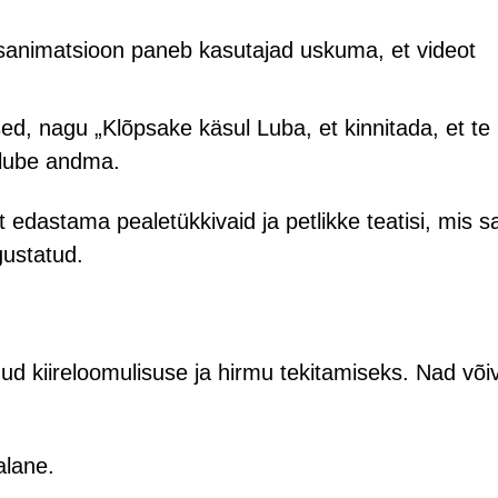
sanimatsioon paneb kasutajad uskuma, et videot
ed, nagu „Klõpsake käsul Luba, et kinnitada, et te
uslube andma.
edastama pealetükkivaid ja petlikke teatisi, mis sa
gustatud.
d kiireloomulisuse ja hirmu tekitamiseks. Nad või
alane.