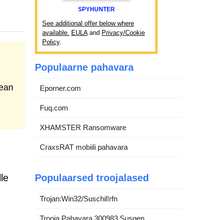
SPYHUNTER
See additional offer below where
available.
EULA
and
Privacy/Cookie
Policy
.
Populaarne pahavara
lean
Eporner.com
Fuq.com
XHAMSTER Ransomware
CraxsRAT mobiili pahavara
le
Populaarsed troojalased
Trojan:Win32/Suschil!rfn
Trooja.Pahavara.300983.Susgen