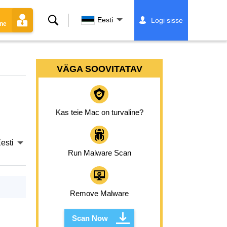
Otsing
Eesti
Logi sisse
ine
VÄGA SOOVITATAV
Kas teie Mac on turvaline?
esti
Run Malware Scan
Remove Malware
Scan Now