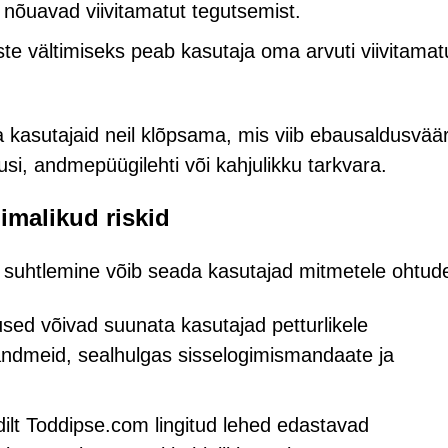
ja nõuavad viivitamatut tegutsemist.
e vältimiseks peab kasutaja oma arvuti viivitamatu
 kasutajaid neil klõpsama, mis viib ebausaldusvää
usi, andmepüügilehti või kahjulikku tarkvara.
imalikud riskid
 suhtlemine võib seada kasutajad mitmetele ohtude
used võivad suunata kasutajad petturlikele
uandmeid, sealhulgas sisselogimismandaate ja
ilt Toddipse.com lingitud lehed edastavad