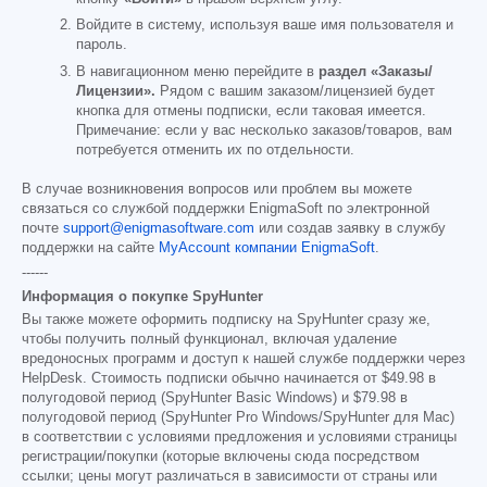
Войдите в систему, используя ваше имя пользователя и
пароль.
В навигационном меню перейдите в
раздел «Заказы/
Лицензии».
Рядом с вашим заказом/лицензией будет
кнопка для отмены подписки, если таковая имеется.
Примечание: если у вас несколько заказов/товаров, вам
потребуется отменить их по отдельности.
В случае возникновения вопросов или проблем вы можете
связаться со службой поддержки EnigmaSoft по электронной
почте
support@enigmasoftware.com
или создав заявку в службу
поддержки на сайте
MyAccount компании EnigmaSoft
.
------
Информация о покупке SpyHunter
Вы также можете оформить подписку на SpyHunter сразу же,
чтобы получить полный функционал, включая удаление
вредоносных программ и доступ к нашей службе поддержки через
HelpDesk. Стоимость подписки обычно начинается от
$49.98
в
полугодовой период (SpyHunter Basic Windows) и
$79.98
в
полугодовой период (SpyHunter Pro Windows/SpyHunter для Mac)
в соответствии с условиями предложения и условиями страницы
регистрации/покупки (которые включены сюда посредством
ссылки; цены могут различаться в зависимости от страны или