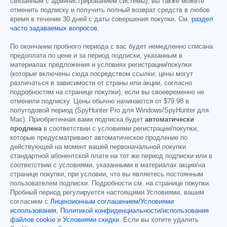
связанным с администрированием системы), вы также можете
отменить подписку и получить полный возврат средств в любое
время в течение 30 дней с даты совершения покупки. См.
раздел
часто задаваемых вопросов
.
По окончании пробного периода с вас будет немедленно списана
предоплата по цене и за период подписки, указанным в
материалах предложения и условиях регистрации/покупки
(которые включены сюда посредством ссылки; цены могут
различаться в зависимости от страны или акции, согласно
подробностям на странице покупки), если вы своевременно не
отменили подписку. Цены обычно начинаются от
$79.98
в
полугодовой период (SpyHunter Pro для Windows/SpyHunter для
Mac). Приобретенная вами подписка будет
автоматически
продлена
в соответствии с условиями регистрации/покупки,
которые предусматривают автоматическое продление по
действующей на момент вашей первоначальной покупки
стандартной абонентской плате на тот же период подписки или в
соответствии с условиями, указанными в материалах акции/на
странице покупки, при условии, что вы являетесь постоянным
пользователем подписки. Подробности см. на странице покупки.
Пробный период регулируется настоящими Условиями, вашим
согласием с
Лицензионным соглашением/Условиями
использования
,
Политикой конфиденциальности/использования
файлов cookie
и
Условиями скидки
. Если вы хотите удалить