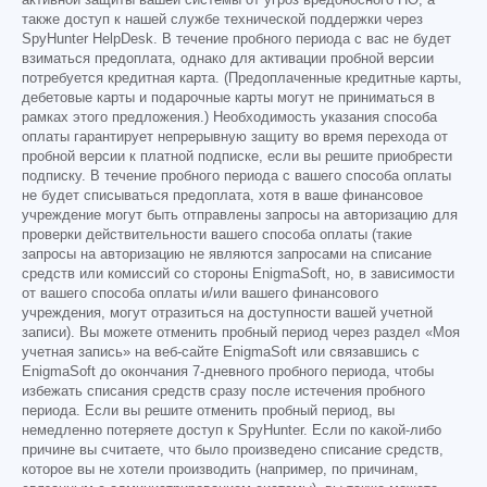
также доступ к нашей службе технической поддержки через
SpyHunter HelpDesk. В течение пробного периода с вас не будет
взиматься предоплата, однако для активации пробной версии
потребуется кредитная карта. (Предоплаченные кредитные карты,
дебетовые карты и подарочные карты могут не приниматься в
рамках этого предложения.) Необходимость указания способа
оплаты гарантирует непрерывную защиту во время перехода от
пробной версии к платной подписке, если вы решите приобрести
подписку. В течение пробного периода с вашего способа оплаты
не будет списываться предоплата, хотя в ваше финансовое
учреждение могут быть отправлены запросы на авторизацию для
проверки действительности вашего способа оплаты (такие
запросы на авторизацию не являются запросами на списание
средств или комиссий со стороны EnigmaSoft, но, в зависимости
от вашего способа оплаты и/или вашего финансового
учреждения, могут отразиться на доступности вашей учетной
записи). Вы можете отменить пробный период через раздел «Моя
учетная запись» на веб-сайте EnigmaSoft или связавшись с
EnigmaSoft до окончания 7-дневного пробного периода, чтобы
избежать списания средств сразу после истечения пробного
периода. Если вы решите отменить пробный период, вы
немедленно потеряете доступ к SpyHunter. Если по какой-либо
причине вы считаете, что было произведено списание средств,
которое вы не хотели производить (например, по причинам,