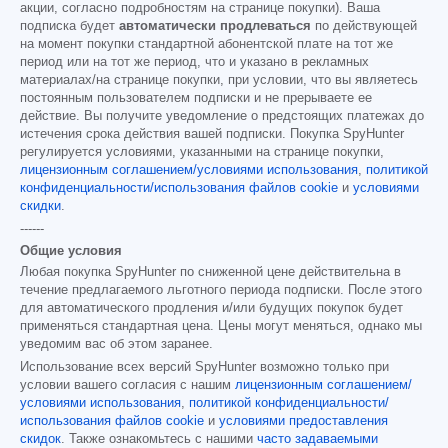
акции, согласно подробностям на странице покупки). Ваша
подписка будет
автоматически продлеваться
по действующей
на момент покупки стандартной абонентской плате на тот же
период или на тот же период, что и указано в рекламных
материалах/на странице покупки, при условии, что вы являетесь
постоянным пользователем подписки и не прерываете ее
действие. Вы получите уведомление о предстоящих платежах до
истечения срока действия вашей подписки. Покупка SpyHunter
регулируется условиями, указанными на странице покупки,
лицензионным соглашением/условиями использования
,
политикой
конфиденциальности/использования файлов cookie
и
условиями
скидки
.
------
Общие условия
Любая покупка SpyHunter по сниженной цене действительна в
течение предлагаемого льготного периода подписки. После этого
для автоматического продления и/или будущих покупок будет
применяться стандартная цена. Цены могут меняться, однако мы
уведомим вас об этом заранее.
Использование всех версий SpyHunter возможно только при
условии вашего согласия с нашим
лицензионным соглашением/
условиями использования
,
политикой конфиденциальности/
использования файлов cookie
и
условиями предоставления
скидок
. Также ознакомьтесь с нашими
часто задаваемыми