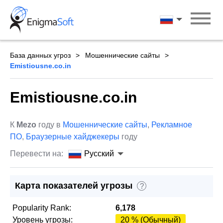
Skip
to
Русский
content
База данных угроз
Мошеннические сайты
Emistiousne.co.in
Emistiousne.co.in
К
Mezo
году в
Мошеннические сайты
,
Рекламное
ПО
,
Браузерные хайджекеры
году
Перевести на:
Русский
Карта показателей угрозы
?
Popularity Rank:
6,178
Уровень угрозы:
20 % (Обычный)