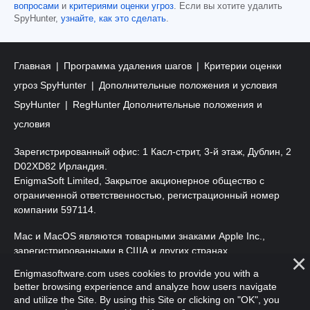
вопросами
и
критериями оценки угроз
. Если вы хотите удалить
SpyHunter,
узнайте, как это сделать
.
Главная
Программа удаления шагов
Критерии оценки
угроз SpyHunter
Дополнительные положения и условия
SpyHunter
RegHunter Дополнительные положения и
условия
Зарегистрированный офис: 1 Касл-стрит, 3-й этаж, Дублин, 2
D02XD82 Ирландия.
EnigmaSoft Limited, Закрытое акционерное общество с
ограниченной ответственностью, регистрационный номер
компании 597114.
Mac и MacOS являются товарными знаками Apple Inc.,
зарегистрированными в США и других странах.
Enigmasoftware.com uses cookies to provide you with a
Copyright 2016-
2026
. EnigmaSoft Ltd. Все права защищены.
better browsing experience and analyze how users navigate
and utilize the Site. By using this Site or clicking on "OK", you