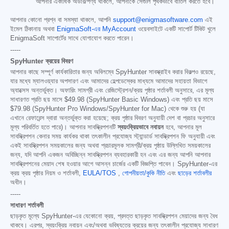
আপনার একাধিক অর্ডার/পণ্য থাকলে, আপনাকে সেগুলি পৃথকভাবে বাতিল করতে হবে।
আপনার কোনো প্রশ্ন বা সমস্যা থাকলে, আপনি
support@enigmasoftware.com
এই
ইমেল ঠিকানায় অথবা
EnigmaSoft-এর MyAccount
ওয়েবসাইটে একটি সাপোর্ট টিকিট খুলে
EnigmaSoft সাপোর্টের সাথে যোগাযোগ করতে পারেন।
-----
SpyHunter ক্রয়ের বিবরণ
আপনার কাছে সম্পূর্ণ কার্যকারিতার জন্য অবিলম্বে SpyHunter সাবস্ক্রাইব করার বিকল্পও রয়েছে,
যার মধ্যে ম্যালওয়্যার অপসারণ এবং আমাদের হেল্পডেস্কের মাধ্যমে আমাদের সহায়তা বিভাগে
অ্যাক্সেস অন্তর্ভুক্ত। অফারিং সামগ্রী এবং রেজিস্ট্রেশন/ক্রয় পৃষ্ঠার শর্তাবলী অনুসারে, এর মূল্য
সাধারণত প্রতি ছয় মাসে
$49.98
(SpyHunter Basic Windows) এবং প্রতি ছয় মাসে
$79.98
(SpyHunter Pro Windows/SpyHunter for Mac) থেকে শুরু হয় (যা
এখানে রেফারেন্স দ্বারা অন্তর্ভুক্ত করা হয়েছে; ক্রয় পৃষ্ঠার বিবরণ অনুযায়ী দেশ বা প্রচার অনুসারে
মূল্য পরিবর্তিত হতে পারে)। আপনার সাবস্ক্রিপশনটি
স্বয়ংক্রিয়ভাবে নবায়ন
হবে, আপনার মূল
সাবস্ক্রিপশন কেনার সময় কার্যকর থাকা তৎকালীন প্রযোজ্য স্ট্যান্ডার্ড সাবস্ক্রিপশন ফি অনুযায়ী এবং
একই সাবস্ক্রিপশন সময়কালের জন্য অথবা প্রচারমূলক সামগ্রী/ক্রয় পৃষ্ঠায় উল্লিখিত সময়কালের
জন্য, যদি আপনি একজন অবিচ্ছিন্ন সাবস্ক্রিপশন ব্যবহারকারী হন এবং এর জন্য আপনি আপনার
সাবস্ক্রিপশনের মেয়াদ শেষ হওয়ার আগে আসন্ন চার্জের একটি বিজ্ঞপ্তি পাবেন। SpyHunter-এর
ক্রয় ক্রয় পৃষ্ঠার নিয়ম ও শর্তাবলী,
EULA/TOS
,
গোপনীয়তা/কুকি নীতি
এবং
ছাড়ের শর্তাবলীর
অধীন।
-----
সাধারণ শর্তাবলী
ছাড়কৃত মূল্যে SpyHunter-এর যেকোনো ক্রয়, প্রদত্ত ছাড়কৃত সাবস্ক্রিপশন মেয়াদের জন্য বৈধ
থাকবে। এরপর, স্বয়ংক্রিয় নবায়ন এবং/অথবা ভবিষ্যতের ক্রয়ের জন্য তৎকালীন প্রযোজ্য সাধারণ