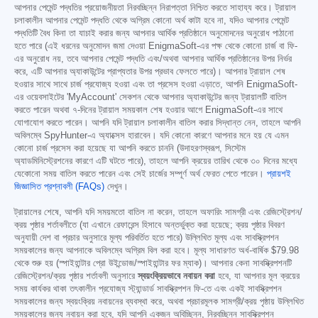
আপনার পেমেন্ট পদ্ধতির প্রয়োজনীয়তা নিরবচ্ছিন্ন নিরাপত্তা নিশ্চিত করতে সাহায্য করে। ট্রায়াল
চলাকালীন আপনার পেমেন্ট পদ্ধতি থেকে অগ্রিম কোনো অর্থ কাটা হবে না, যদিও আপনার পেমেন্ট
পদ্ধতিটি বৈধ কিনা তা যাচাই করার জন্য আপনার আর্থিক প্রতিষ্ঠানে অনুমোদনের অনুরোধ পাঠানো
হতে পারে (এই ধরনের অনুমোদন জমা দেওয়া EnigmaSoft-এর পক্ষ থেকে কোনো চার্জ বা ফি-
এর অনুরোধ নয়, তবে আপনার পেমেন্ট পদ্ধতি এবং/অথবা আপনার আর্থিক প্রতিষ্ঠানের উপর নির্ভর
করে, এটি আপনার অ্যাকাউন্টের প্রাপ্যতার উপর প্রভাব ফেলতে পারে)। আপনার ট্রায়াল শেষ
হওয়ার সাথে সাথে চার্জ প্রযোজ্য হওয়া এবং তা প্রসেস হওয়া এড়াতে, আপনি EnigmaSoft-
এর ওয়েবসাইটের 'MyAccount' সেকশন থেকে আপনার অ্যাকাউন্টের জন্য ট্রায়ালটি বাতিল
করতে পারেন অথবা ৭-দিনের ট্রায়াল সময়কাল শেষ হওয়ার আগে EnigmaSoft-এর সাথে
যোগাযোগ করতে পারেন। আপনি যদি ট্রায়াল চলাকালীন বাতিল করার সিদ্ধান্ত নেন, তাহলে আপনি
অবিলম্বে SpyHunter-এ অ্যাক্সেস হারাবেন। যদি কোনো কারণে আপনার মনে হয় যে এমন
কোনো চার্জ প্রসেস করা হয়েছে যা আপনি করতে চাননি (উদাহরণস্বরূপ, সিস্টেম
অ্যাডমিনিস্ট্রেশনের কারণে এটি ঘটতে পারে), তাহলে আপনি ক্রয়ের তারিখ থেকে ৩০ দিনের মধ্যে
যেকোনো সময় বাতিল করতে পারেন এবং সেই চার্জের সম্পূর্ণ অর্থ ফেরত পেতে পারেন।
প্রায়শই
জিজ্ঞাসিত প্রশ্নাবলী (FAQs)
দেখুন।
ট্রায়ালের শেষে, আপনি যদি সময়মতো বাতিল না করেন, তাহলে অফারিং সামগ্রী এবং রেজিস্ট্রেশন/
ক্রয় পৃষ্ঠার শর্তাবলীতে (যা এখানে রেফারেন্স হিসাবে অন্তর্ভুক্ত করা হয়েছে; ক্রয় পৃষ্ঠার বিবরণ
অনুযায়ী দেশ বা প্রচার অনুসারে মূল্য পরিবর্তিত হতে পারে) উল্লিখিত মূল্য এবং সাবস্ক্রিপশন
সময়কালের জন্য আপনাকে অবিলম্বে অগ্রিম বিল করা হবে। মূল্য সাধারণত অর্ধ-বার্ষিক
$79.98
থেকে শুরু হয় (স্পাইহান্টার প্রো উইন্ডোজ/স্পাইহান্টার ফর ম্যাক)। আপনার কেনা সাবস্ক্রিপশনটি
রেজিস্ট্রেশন/ক্রয় পৃষ্ঠার শর্তাবলী অনুসারে
স্বয়ংক্রিয়ভাবে নবায়ন করা
হবে, যা আপনার মূল ক্রয়ের
সময় কার্যকর থাকা তৎকালীন প্রযোজ্য স্ট্যান্ডার্ড সাবস্ক্রিপশন ফি-তে এবং একই সাবস্ক্রিপশন
সময়কালের জন্য স্বয়ংক্রিয় নবায়নের ব্যবস্থা করে, অথবা প্রচারমূলক সামগ্রী/ক্রয় পৃষ্ঠায় উল্লিখিত
সময়কালের জন্য নবায়ন করা হবে, যদি আপনি একজন অবিচ্ছিন্ন, নিরবচ্ছিন্ন সাবস্ক্রিপশন