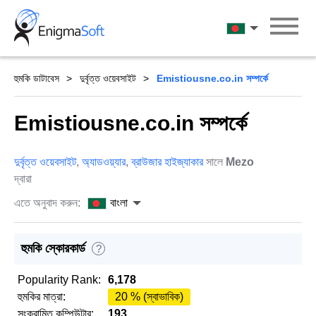
Skip
to
বাংলা
content
হুমকি ডাটাবেস
দুর্বৃত্ত ওয়েবসাইট
Emistiousne.co.in সম্পর্কে
Emistiousne.co.in সম্পর্কে
দুর্বৃত্ত ওয়েবসাইট
,
অ্যাডওয়্যার
,
ব্রাউজার হাইজ্যাকার
সালে
Mezo
দ্বারা
এতে অনুবাদ করুন:
বাংলা
হুমকি স্কোরকার্ড
?
Popularity Rank:
6,178
হুমকির মাত্রা:
20 % (স্বাভাবিক)
সংক্রামিত কম্পিউটার:
193