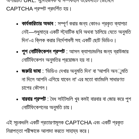
অপরিচিত URL: সন্দেহজনক বা সম্পর্কহীন ওয়েবসাইট ডোমেনে
CAPTCHA প্রম্পট প্রদর্শিত হয়।
কার্যকারিতার অভাব
: সম্পূর্ণ করার জন্য কোনও প্রকৃত ক্যাপচা
নেই—শুধুমাত্র একটি স্ট্যাটিক ছবি অথবা 'চালিয়ে যেতে অনুমতি
দিন'-এ ক্লিক করার নির্দেশাবলী সহ একটি ছোট ভিডিও।
পুশ নোটিফিকেশন প্রম্পট
: আসল ক্যাপচাগুলির জন্য ব্রাউজার
নোটিফিকেশন অনুমতির প্রয়োজন হয় না।
জরুরি ভাষা
: 'ভিডিও দেখার অনুমতি দিন' বা 'আপনি অনুমতি
না দিলে আপনি এগিয়ে যাবেন না' এর মতো বার্তাগুলি সাধারণত
চাপের কৌশল।
বারবার প্রম্পট
: বৈধ সাইটগুলি খুব কমই বারবার বা জোর করে পুশ
নোটিফিকেশনের অনুমতি চায়।
এই সূচকগুলি একটি প্রতারণামূলক CAPTCHA এবং একটি প্রকৃত
নিরাপত্তা পরীক্ষাকে আলাদা করতে সাহায্য করে।