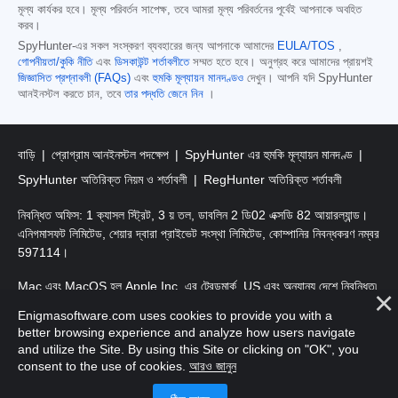
মূল্য কার্যকর হবে। মূল্য পরিবর্তন সাপেক্ষ, তবে আমরা মূল্য পরিবর্তনের পূর্বেই আপনাকে অবহিত
করব।
SpyHunter-এর সকল সংস্করণ ব্যবহারের জন্য আপনাকে আমাদের
EULA/TOS
,
গোপনীয়তা/কুকি নীতি
এবং
ডিসকাউন্ট শর্তাবলীতে
সম্মত হতে হবে। অনুগ্রহ করে আমাদের প্রায়শই
জিজ্ঞাসিত প্রশ্নাবলী (FAQs)
এবং
হুমকি মূল্যায়ন মানদণ্ডও
দেখুন। আপনি যদি SpyHunter
আনইনস্টল করতে চান, তবে
তার পদ্ধতি জেনে নিন
।
বাড়ি
প্রোগ্রাম আনইনস্টল পদক্ষেপ
SpyHunter এর হুমকি মূল্যায়ন মানদণ্ড
SpyHunter অতিরিক্ত নিয়ম ও শর্তাবলী
RegHunter অতিরিক্ত শর্তাবলী
নিবন্ধিত অফিস: 1 ক্যাসল স্ট্রিট, 3 য় তল, ডাবলিন 2 ডি02 এক্সডি 82 আয়ারল্যান্ড।
এনিগমাসফট লিমিটেড, শেয়ার দ্বারা প্রাইভেট সংস্থা লিমিটেড, কোম্পানির নিবন্ধকরণ নম্বর
597114।
Mac এবং MacOS হল Apple Inc. এর ট্রেডমার্ক, US এবং অন্যান্য দেশে নিবন্ধিত৷
Enigmasoftware.com uses cookies to provide you with a
কপিরাইট 2016-
2026
। এনিগমাসফট লিমিটেড সর্বস্বত্ত্ব সংরক্ষিত।
better browsing experience and analyze how users navigate
and utilize the Site. By using this Site or clicking on "OK", you
consent to the use of cookies.
আরও জানুন