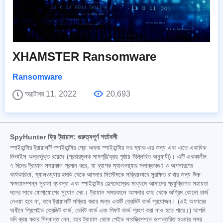
XHAMSTER Ransomware
Ransomware
অক্টোবর 11, 2022
20,693
SpyHunter ফ্রি ট্রায়াল: গুরুত্বপূর্ণ শর্তাবলী
স্পাইহান্টার ট্রায়ালটি স্পাইহান্টার প্রো অথবা স্পাইহান্টার ফর ম্যাক-এর জন্য এবং এতে একাধিক
ডিভাইস অন্তর্ভুক্ত রয়েছে (প্রচারমূলক সামগ্রী/ক্রয় পৃষ্ঠায় উল্লিখিত অনুযায়ী)। এটি এককালীন
৭-দিনের ট্রায়াল সময়কাল প্রদান করে, যা ব্যাপক ম্যালওয়্যার সনাক্তকরণ ও অপসারণের
কার্যকারিতা, ম্যালওয়্যার হুমকি থেকে আপনার সিস্টেমকে সক্রিয়ভাবে সুরক্ষিত রাখার জন্য উচ্চ-
ক্ষমতাসম্পন্ন সুরক্ষা ব্যবস্থা এবং স্পাইহান্টার হেল্পডেস্কের মাধ্যমে আমাদের প্রযুক্তিগত সহায়তা
দলের সাথে যোগাযোগের সুযোগ দেয়। ট্রায়াল সময়কালে আপনার কাছ থেকে অগ্রিম কোনো চার্জ
নেওয়া হবে না, তবে ট্রায়ালটি সক্রিয় করার জন্য একটি ক্রেডিট কার্ড প্রয়োজন। (এই অফারের
অধীনে প্রিপেইড ক্রেডিট কার্ড, ডেবিট কার্ড এবং গিফট কার্ড গ্রহণ করা নাও হতে পারে।) আপনি
যদি ক্রয় করার সিদ্ধান্ত নেন, তবে ট্রায়াল থেকে পেইড সাবস্ক্রিপশনে রূপান্তরিত হওয়ার সময়