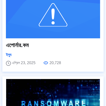
এপোর্নার.কম
ইস্যু
এপ্রিল 23, 2025
20,728