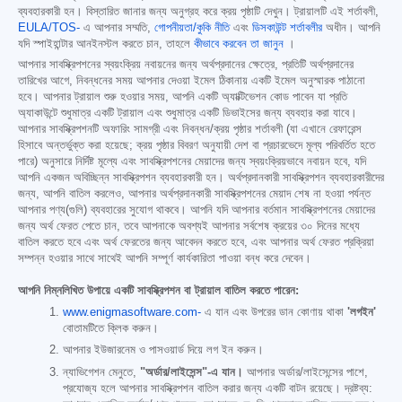
ব্যবহারকারী হন। বিস্তারিত জানার জন্য অনুগ্রহ করে ক্রয় পৃষ্ঠাটি দেখুন। ট্রায়ালটি এই শর্তাবলী,
EULA/TOS-
এ আপনার সম্মতি,
গোপনীয়তা/কুকি নীতি
এবং
ডিসকাউন্ট শর্তাবলীর
অধীন। আপনি
যদি স্পাইহান্টার আনইনস্টল করতে চান, তাহলে
কীভাবে করবেন তা জানুন
।
আপনার সাবস্ক্রিপশনের স্বয়ংক্রিয় নবায়নের জন্য অর্থপ্রদানের ক্ষেত্রে, প্রতিটি অর্থপ্রদানের
তারিখের আগে, নিবন্ধনের সময় আপনার দেওয়া ইমেল ঠিকানায় একটি ইমেল অনুস্মারক পাঠানো
হবে। আপনার ট্রায়াল শুরু হওয়ার সময়, আপনি একটি অ্যাক্টিভেশন কোড পাবেন যা প্রতি
অ্যাকাউন্টে শুধুমাত্র একটি ট্রায়াল এবং শুধুমাত্র একটি ডিভাইসের জন্য ব্যবহার করা যাবে।
আপনার সাবস্ক্রিপশনটি অফারিং সামগ্রী এবং নিবন্ধন/ক্রয় পৃষ্ঠার শর্তাবলী (যা এখানে রেফারেন্স
হিসাবে অন্তর্ভুক্ত করা হয়েছে; ক্রয় পৃষ্ঠার বিবরণ অনুযায়ী দেশ বা প্রচারভেদে মূল্য পরিবর্তিত হতে
পারে) অনুসারে নির্দিষ্ট মূল্যে এবং সাবস্ক্রিপশনের মেয়াদের জন্য স্বয়ংক্রিয়ভাবে নবায়ন হবে, যদি
আপনি একজন অবিচ্ছিন্ন সাবস্ক্রিপশন ব্যবহারকারী হন। অর্থপ্রদানকারী সাবস্ক্রিপশন ব্যবহারকারীদের
জন্য, আপনি বাতিল করলেও, আপনার অর্থপ্রদানকারী সাবস্ক্রিপশনের মেয়াদ শেষ না হওয়া পর্যন্ত
আপনার পণ্য(গুলি) ব্যবহারের সুযোগ থাকবে। আপনি যদি আপনার বর্তমান সাবস্ক্রিপশনের মেয়াদের
জন্য অর্থ ফেরত পেতে চান, তবে আপনাকে অবশ্যই আপনার সর্বশেষ ক্রয়ের ৩০ দিনের মধ্যে
বাতিল করতে হবে এবং অর্থ ফেরতের জন্য আবেদন করতে হবে, এবং আপনার অর্থ ফেরত প্রক্রিয়া
সম্পন্ন হওয়ার সাথে সাথেই আপনি সম্পূর্ণ কার্যকারিতা পাওয়া বন্ধ করে দেবেন।
আপনি নিম্নলিখিত উপায়ে একটি সাবস্ক্রিপশন বা ট্রায়াল বাতিল করতে পারেন:
www.enigmasoftware.com-
এ যান এবং উপরের ডান কোণায় থাকা
'লগইন'
বোতামটিতে ক্লিক করুন।
আপনার ইউজারনেম ও পাসওয়ার্ড দিয়ে লগ ইন করুন।
ন্যাভিগেশন মেনুতে,
"অর্ডার/লাইসেন্স"-এ যান।
আপনার অর্ডার/লাইসেন্সের পাশে,
প্রযোজ্য হলে আপনার সাবস্ক্রিপশন বাতিল করার জন্য একটি বাটন রয়েছে। দ্রষ্টব্য: