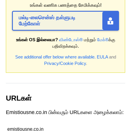
உங்கள் வணிக பணத்தை சேமிக்கவும்!
மல்டி-லைசென்ஸ் தள்ளுபடி
மேற்கோள்
உங்கள் OS இல்லையா?
விண்டோஸ்®
மற்றும்
மேக்®
க்கு
பதிவிறக்கவும்.
See additional offer below where available.
EULA
and
Privacy/Cookie Policy
.
URLகள்
Emistiousne.co.in பின்வரும் URLகளை அழைக்கலாம்:
emistiousne.co.in