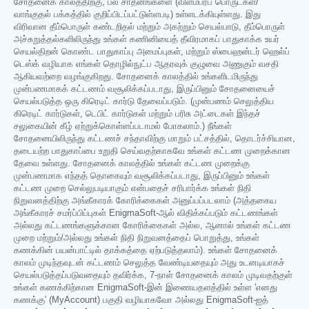
சோதனைக் காலத்திற்கு, பல சாதனங்களை (விளம்பரப் பொருட்கள்/
வாங்குதல் பக்கத்தில் குறிப்பிடப்பட்டுள்ளபடி) உள்ளடக்கியுள்ளது. இது
விரிவான தீம்பொருள் கண்டறிதல் மற்றும் அகற்றும் செயல்பாடு, தீம்பொருள்
அச்சுறுத்தல்களிலிருந்து உங்கள் கணினியைத் தீவிரமாகப் பாதுகாக்க உயர்
செயல்திறன் கொண்ட பாதுகாப்பு அமைப்புகள், மற்றும் ஸ்பைஹன்டர் ஹெல்ப்
டெஸ்க் வழியாக எங்கள் தொழில்நுட்ப ஆதரவுக் குழுவை அணுகும் வசதி
ஆகியவற்றை வழங்குகிறது. சோதனைக் காலத்தில் உங்களிடமிருந்து
முன்பணமாகக் கட்டணம் வசூலிக்கப்படாது, இருப்பினும் சோதனையைச்
செயல்படுத்த ஒரு கிரெடிட் கார்டு தேவைப்படும். (முன்பணம் செலுத்திய
கிரெடிட் கார்டுகள், டெபிட் கார்டுகள் மற்றும் பரிசு அட்டைகள் இந்தச்
சலுகையின் கீழ் ஏற்றுக்கொள்ளப்படாமல் போகலாம்.) நீங்கள்
சோதனையிலிருந்து கட்டணச் சந்தாவிற்கு மாறும் பட்சத்தில், தொடர்ச்சியான,
தடையற்ற பாதுகாப்பை உறுதி செய்வதற்காகவே உங்கள் கட்டண முறைக்கான
தேவை உள்ளது. சோதனைக் காலத்தில் உங்கள் கட்டண முறைக்கு
முன்பணமாக எந்தத் தொகையும் வசூலிக்கப்படாது, இருப்பினும் உங்கள்
கட்டண முறை செல்லுபடியாகும் என்பதைச் சரிபார்க்க உங்கள் நிதி
நிறுவனத்திற்கு அங்கீகாரக் கோரிக்கைகள் அனுப்பப்படலாம் (அத்தகைய
அங்கீகாரச் சமர்ப்பிப்புகள் EnigmaSoft-ஆல் விதிக்கப்படும் கட்டணங்கள்
அல்லது கட்டணங்களுக்கான கோரிக்கைகள் அல்ல, ஆனால் உங்கள் கட்டண
முறை மற்றும்/அல்லது உங்கள் நிதி நிறுவனத்தைப் பொறுத்து, உங்கள்
கணக்கின் பயன்பாட்டில் தாக்கத்தை ஏற்படுத்தலாம்). உங்கள் சோதனைக்
காலம் முடிந்தவுடன் கட்டணம் செலுத்த வேண்டியதையும் அது உடனடியாகச்
செயல்படுத்தப்படுவதையும் தவிர்க்க, 7-நாள் சோதனைக் காலம் முடிவதற்குள்
உங்கள் கணக்கிற்கான EnigmaSoft-இன் இணையதளத்தில் உள்ள 'எனது
கணக்கு' (MyAccount) பகுதி வழியாகவோ அல்லது EnigmaSoft-ஐத்