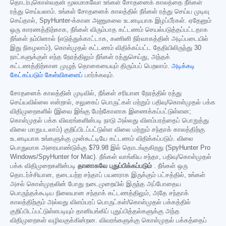
தொடர்புகொள்வதன் மூலமாகவோ உங்கள் சோதனைக் காலத்தை நீங்கள்
ரத்து செய்யலாம். உங்கள் சோதனைக் காலத்தில் நீங்கள் ரத்து செய்ய முடிவு
செய்தால், SpyHunter-க்கான அணுகலை உடனடியாக இழப்பீர்கள். ஏதேனும்
ஒரு காரணத்திற்காக, நீங்கள் விரும்பாத கட்டணம் செயல்படுத்தப்பட்டதாக
நீங்கள் நம்பினால் (எடுத்துக்காட்டாக, கணினி நிர்வாகத்தின் அடிப்படையில்
இது நிகழலாம்), கொள்முதல் கட்டணம் விதிக்கப்பட்ட தேதியிலிருந்து 30
நாட்களுக்குள் எந்த நேரத்திலும் நீங்கள் ரத்துசெய்து, அந்தக்
கட்டணத்திற்கான முழுத் தொகையையும் திரும்பப் பெறலாம்.
அடிக்கடி
கேட்கப்படும் கேள்விகளைப்
பார்க்கவும்.
சோதனைக் காலத்தின் முடிவில், நீங்கள் சரியான நேரத்தில் ரத்து
செய்யவில்லை என்றால், சலுகைப் பொருட்கள் மற்றும் பதிவு/கொள்முதல் பக்க
விதிமுறைகளில் (இவை இங்கு மேற்கோளாக இணைக்கப்பட்டுள்ளன;
கொள்முதல் பக்க விவரங்களின்படி நாடு அல்லது விளம்பரத்தைப் பொறுத்து
விலை மாறுபடலாம்) குறிப்பிடப்பட்டுள்ள விலை மற்றும் சந்தாக் காலத்திற்கு
உடனடியாக உங்களுக்கு முன்கூட்டியே கட்டணம் விதிக்கப்படும். விலை
பொதுவாக அரையாண்டுக்கு
$79.98
இல் தொடங்குகிறது (SpyHunter Pro
Windows/SpyHunter for Mac). நீங்கள் வாங்கிய சந்தா, பதிவு/கொள்முதல்
பக்க விதிமுறைகளின்படி
தானாகவே புதுப்பிக்கப்படும்
. நீங்கள் ஒரு
தொடர்ச்சியான, தடையற்ற சந்தாப் பயனராக இருக்கும் பட்சத்தில், உங்கள்
அசல் கொள்முதலின் போது நடைமுறையில் இருந்த அப்போதைய
பொருந்தக்கூடிய நிலையான சந்தாக் கட்டணத்திலும், அதே சந்தாக்
காலத்திற்கும் அல்லது விளம்பரப் பொருட்கள்/கொள்முதல் பக்கத்தில்
குறிப்பிடப்பட்டுள்ளபடியும் தானியங்கிப் புதுப்பித்தல்களுக்கு அந்த
விதிமுறைகள் வழிவகுக்கின்றன. விவரங்களுக்கு கொள்முதல் பக்கத்தைப்