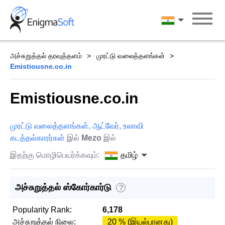
Skip
to
தமிழ்
content
அச்சுறுத்தல் தரவுத்தளம்
முரட்டு வலைத்தளங்கள்
Emistiousne.co.in
Emistiousne.co.in
முரட்டு வலைத்தளங்கள்
,
ஆட்வேர்
,
உலாவி
கடத்தல்காரர்கள்
இல்
Mezo
இல்
இதற்கு மொழிபெயர்க்கவும்:
தமிழ்
அச்சுறுத்தல் ஸ்கோர்கார்டு
?
Popularity Rank:
6,178
அச்சுறுத்தல் நிலை:
20 % (இயல்பானது)