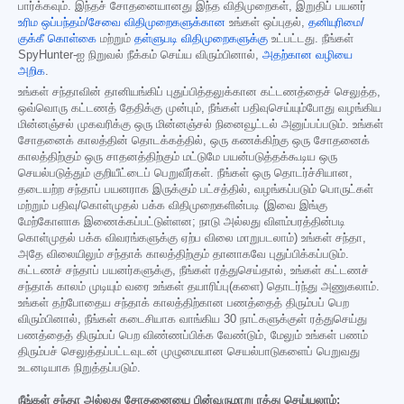
பார்க்கவும். இந்தச் சோதனையானது இந்த விதிமுறைகள், இறுதிப் பயனர்
உரிம ஒப்பந்தம்/சேவை விதிமுறைகளுக்கான
உங்கள் ஒப்புதல்,
தனியுரிமை/
குக்கீ கொள்கை
மற்றும்
தள்ளுபடி விதிமுறைகளுக்கு
உட்பட்டது. நீங்கள்
SpyHunter-ஐ நிறுவல் நீக்கம் செய்ய விரும்பினால்,
அதற்கான வழியை
அறிக
.
உங்கள் சந்தாவின் தானியங்கிப் புதுப்பித்தலுக்கான கட்டணத்தைச் செலுத்த,
ஒவ்வொரு கட்டணத் தேதிக்கு முன்பும், நீங்கள் பதிவுசெய்யும்போது வழங்கிய
மின்னஞ்சல் முகவரிக்கு ஒரு மின்னஞ்சல் நினைவூட்டல் அனுப்பப்படும். உங்கள்
சோதனைக் காலத்தின் தொடக்கத்தில், ஒரு கணக்கிற்கு ஒரு சோதனைக்
காலத்திற்கும் ஒரு சாதனத்திற்கும் மட்டுமே பயன்படுத்தக்கூடிய ஒரு
செயல்படுத்தும் குறியீட்டைப் பெறுவீர்கள். நீங்கள் ஒரு தொடர்ச்சியான,
தடையற்ற சந்தாப் பயனராக இருக்கும் பட்சத்தில், வழங்கப்படும் பொருட்கள்
மற்றும் பதிவு/கொள்முதல் பக்க விதிமுறைகளின்படி (இவை இங்கு
மேற்கோளாக இணைக்கப்பட்டுள்ளன; நாடு அல்லது விளம்பரத்தின்படி
கொள்முதல் பக்க விவரங்களுக்கு ஏற்ப விலை மாறுபடலாம்) உங்கள் சந்தா,
அதே விலையிலும் சந்தாக் காலத்திற்கும் தானாகவே புதுப்பிக்கப்படும்.
கட்டணச் சந்தாப் பயனர்களுக்கு, நீங்கள் ரத்துசெய்தால், உங்கள் கட்டணச்
சந்தாக் காலம் முடியும் வரை உங்கள் தயாரிப்பு(களை) தொடர்ந்து அணுகலாம்.
உங்கள் தற்போதைய சந்தாக் காலத்திற்கான பணத்தைத் திரும்பப் பெற
விரும்பினால், நீங்கள் கடைசியாக வாங்கிய 30 நாட்களுக்குள் ரத்துசெய்து
பணத்தைத் திரும்பப் பெற விண்ணப்பிக்க வேண்டும், மேலும் உங்கள் பணம்
திரும்பச் செலுத்தப்பட்டவுடன் முழுமையான செயல்பாடுகளைப் பெறுவது
உடனடியாக நிறுத்தப்படும்.
நீங்கள் சந்தா அல்லது சோதனையை பின்வருமாறு ரத்து செய்யலாம்: