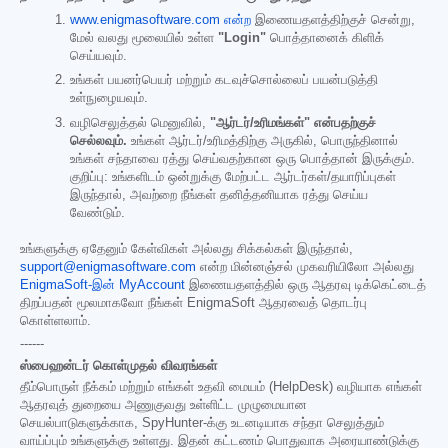
www.enigmasoftware.com என்ற
இணையதளத்திற்குச் சென்று,
மேல் வலது மூலையில் உள்ள
"Login"
பொத்தானைக் கிளிக்
செய்யவும்.
உங்கள் பயனர்பெயர் மற்றும் கடவுச்சொல்லைப் பயன்படுத்தி
உள்நுழையவும்.
வழிசெலுத்தல் மெனுவில்,
"ஆர்டர்/உரிமங்கள்" என்பதற்குச்
செல்லவும்.
உங்கள் ஆர்டர்/உரிமத்திற்கு அருகில், பொருந்தினால்
உங்கள் சந்தாவை ரத்து செய்வதற்கான ஒரு பொத்தான் இருக்கும்.
குறிப்பு: உங்களிடம் ஒன்றுக்கு மேற்பட்ட ஆர்டர்கள்/தயாரிப்புகள்
இருந்தால், அவற்றை நீங்கள் தனித்தனியாக ரத்து செய்ய
வேண்டும்.
உங்களுக்கு ஏதேனும் கேள்விகள் அல்லது சிக்கல்கள் இருந்தால்,
support@enigmasoftware.com
என்ற மின்னஞ்சல் முகவரியிலோ அல்லது
EnigmaSoft-இன் MyAccount
இணையதளத்தில் ஒரு ஆதரவு டிக்கெட்டைத்
திறப்பதன் மூலமாகவோ நீங்கள் EnigmaSoft ஆதரவைத் தொடர்பு
கொள்ளலாம்.
------
ஸ்பைஹன்டர் கொள்முதல் விவரங்கள்
தீம்பொருள் நீக்கம் மற்றும் எங்கள் உதவி மையம் (HelpDesk) வழியாக எங்கள்
ஆதரவுத் துறையை அணுகுவது உள்ளிட்ட முழுமையான
செயல்பாடுகளுக்காக, SpyHunter-க்கு உடனடியாக சந்தா செலுத்தும்
வாய்ப்பும் உங்களுக்கு உள்ளது. இதன் கட்டணம் பொதுவாக அரையாண்டுக்கு