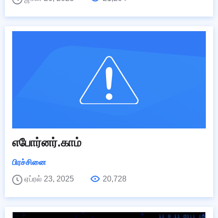
எபோர்னர்.காம்
பிரச்சினை
ஏப்ரல் 23, 2025
20,728