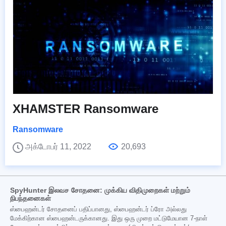
XHAMSTER Ransomware
Ransomware
அக்டோபர் 11, 2022
20,693
SpyHunter இலவச சோதனை: முக்கிய விதிமுறைகள் மற்றும்
நிபந்தனைகள்
ஸ்பைஹன்டர் சோதனைப் பதிப்பானது, ஸ்பைஹன்டர் ப்ரோ அல்லது
மேக்கிற்கான ஸ்பைஹன்டருக்கானது. இது ஒரு முறை மட்டுமேயான 7-நாள்