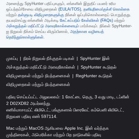
அனைத்து SpyHunter பதிப்புகளும், எங்களின் இறுதிப் பயனர் உரிம
ஒப்பந்தம்/சேவை விதிமுறைகள்
(EULA/TOS)
,
தனியுரிமை/குக்கீ கொள்கை
மற்றும்
தள்ளுபடி விதிமுறைகளுக்கு
நீங்கள் ஒப்புக்கொள்வதைப் பொறுத்தது.
தயவுசெய்து எங்களின் அடிக்கடி
கேட்கப்படும் கேள்விகள் (FAQs)
மற்றும்
அச்சுறுத்தல் மதிப்பீட்டு அளவுகோல்களையும்
பார்க்கவும். நீங்கள் SpyHunter-
ஐ நிறுவல் நீக்கம் செய்ய விரும்பினால்,
அதற்கான வழியைத்
தெரிந்துகொள்ளுங்கள்
.
முகப்பு
நிரல் நிறுவல் நீக்குதல் படிகள்
SpyHunter இன்
அச்சுறுத்தல் மதிப்பீட்டு அளவுகோல்கள்
SpyHunter கூடுதல்
விதிமுறைகள் மற்றும் நிபந்தனைகள்
RegHunter கூடுதல்
விதிமுறைகள் மற்றும் நிபந்தனைகள்
பதிவு செய்யப்பட்ட அலுவலகம்: 1 கோட்டை தெரு, 3 வது மாடி, டப்ளின்
2 D02XD82 அயர்லாந்து.
எனிக்மாசாஃப்ட் லிமிடெட், பங்குகளால் பிரைவேட் கம்பெனி லிமிடெட்,
நிறுவன பதிவு எண் 597114.
Mac மற்றும் MacOS ஆகியவை Apple Inc. இன் வர்த்தக
முத்திரைகள், அமெரிக்கா மற்றும் பிற நாடுகளில் பதிவு