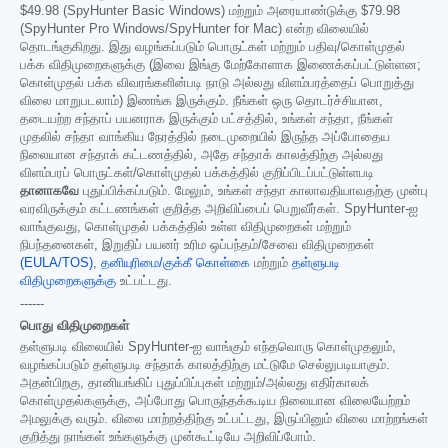
$49.98
(SpyHunter Basic Windows) மற்றும் அரையாண்டுக்கு
$79.98
(SpyHunter Pro Windows/SpyHunter for Mac) என்ற விலையில்
தொடங்குகிறது. இது வழங்கப்படும் பொருட்கள் மற்றும் பதிவு/கொள்முதல்
பக்க விதிமுறைகளுக்கு (இவை இங்கு மேற்கோளாக இணைக்கப்பட்டுள்ளன;
கொள்முதல் பக்க விவரங்களின்படி நாடு அல்லது விளம்பரத்தைப் பொறுத்து
விலை மாறுபடலாம்) இணங்க இருக்கும். நீங்கள் ஒரு தொடர்ச்சியான,
தடையற்ற சந்தாப் பயனராக இருக்கும் பட்சத்தில், உங்கள் சந்தா, நீங்கள்
முதலில் சந்தா வாங்கிய நேரத்தில் நடைமுறையில் இருந்த அப்போதைய
நிலையான சந்தாக் கட்டணத்தில், அதே சந்தாக் காலத்திற்கு அல்லது
விளம்பரப் பொருட்கள்/கொள்முதல் பக்கத்தில் குறிப்பிடப்பட்டுள்ளபடி
தானாகவே
புதுப்பிக்கப்படும். மேலும், உங்கள் சந்தா காலாவதியாவதற்கு முன்பு
வரவிருக்கும் கட்டணங்கள் குறித்த அறிவிப்பைப் பெறுவீர்கள். SpyHunter-ஐ
வாங்குவது, கொள்முதல் பக்கத்தில் உள்ள விதிமுறைகள் மற்றும்
நிபந்தனைகள், இறுதிப் பயனர் உரிம ஒப்பந்தம்/சேவை விதிமுறைகள்
(EULA/TOS)
,
தனியுரிமை/குக்கீ கொள்கை
மற்றும்
தள்ளுபடி
விதிமுறைகளுக்கு
உட்பட்டது.
------
பொது விதிமுறைகள்
தள்ளுபடி விலையில் SpyHunter-ஐ வாங்கும் எந்தவொரு கொள்முதலும்,
வழங்கப்படும் தள்ளுபடி சந்தாக் காலத்திற்கு மட்டுமே செல்லுபடியாகும்.
அதன்பிறகு, தானியங்கிப் புதுப்பிப்புகள் மற்றும்/அல்லது எதிர்காலக்
கொள்முதல்களுக்கு, அப்போது பொருந்தக்கூடிய நிலையான விலையேற்றம்
அமலுக்கு வரும். விலை மாற்றத்திற்கு உட்பட்டது, இருப்பினும் விலை மாற்றங்கள்
குறித்து நாங்கள் உங்களுக்கு முன்கூட்டியே அறிவிப்போம்.