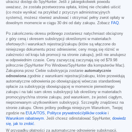
utracisz dostęp do SpyHunter. Jeśli z jakiegokolwiek powodu
uważasz, że została przetworzona opłata, której nie chciałeś uiścić
(co może wynikać na przykład z przyczyn administracyjnych
systemu), możesz również anulować i otrzymać pełny zwrot opłaty w
dowolnym momencie w ciągu 30 dni od daty zakupu. Zobacz
FAQ
.
Po zakończeniu okresu próbnego zostaniesz natychmiast obciążony
z góry ceną i okresem subskrypcji określonymi w materiałach
ofertowych i warunkach rejestracji/zakupu (które są włączone do
niniejszego dokumentu przez odniesienie; ceny mogą się różnić w
zależności od kraju lub promocji na stronie zakupu), jeśli nie anulujesz
w odpowiednim czasie. Ceny zazwyczaj zaczynają się od
$79.98
półrocznie (SpyHunter Pro Windows/SpyHunter dla komputerów Mac).
Zakupiona przez Ciebie subskrypcja zostanie
automatycznie
odnowiona
zgodnie z warunkami rejestracji/zakupu, które przewidują
automatyczne odnowienia po obowiązującej wówczas standardowej
opłacie za subskrypcję obowiązującej w momencie pierwotnego
zakupu i na taki sam okres subskrypcji lub określony w materiałach
promocyjnych/na stronie zakupu, pod warunkiem, że jesteś ciągłym,
nieprzerwanym użytkownikiem subskrypcji. Szczegóły znajdziesz na
stronie zakupu. Okres próbny podlega niniejszym Warunkom, Twojej
zgodzie na
EULA/TOS
,
Polityce prywatności/plików cookie
i
Warunkom rabatowym
. Jeśli chcesz odinstalować SpyHunter,
dowiedz
się, jak to zrobić
.
W przypadku płatności za automatyczne odnowienie subskrypcji,