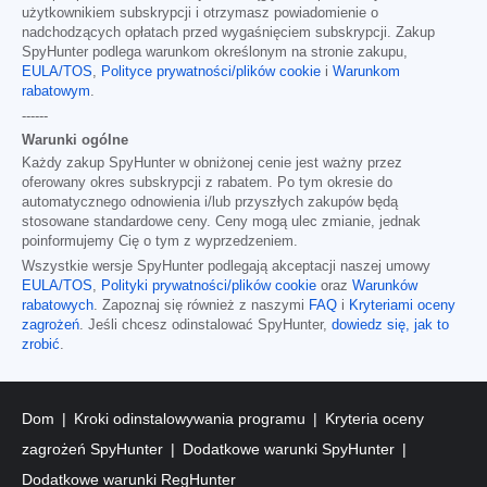
użytkownikiem subskrypcji i otrzymasz powiadomienie o
nadchodzących opłatach przed wygaśnięciem subskrypcji. Zakup
SpyHunter podlega warunkom określonym na stronie zakupu,
EULA/TOS
,
Polityce prywatności/plików cookie
i
Warunkom
rabatowym
.
------
Warunki ogólne
Każdy zakup SpyHunter w obniżonej cenie jest ważny przez
oferowany okres subskrypcji z rabatem. Po tym okresie do
automatycznego odnowienia i/lub przyszłych zakupów będą
stosowane standardowe ceny. Ceny mogą ulec zmianie, jednak
poinformujemy Cię o tym z wyprzedzeniem.
Wszystkie wersje SpyHunter podlegają akceptacji naszej umowy
EULA/TOS
,
Polityki prywatności/plików cookie
oraz
Warunków
rabatowych
. Zapoznaj się również z naszymi
FAQ
i
Kryteriami oceny
zagrożeń
. Jeśli chcesz odinstalować SpyHunter,
dowiedz się, jak to
zrobić
.
Dom
Kroki odinstalowywania programu
Kryteria oceny
zagrożeń SpyHunter
Dodatkowe warunki SpyHunter
Dodatkowe warunki RegHunter