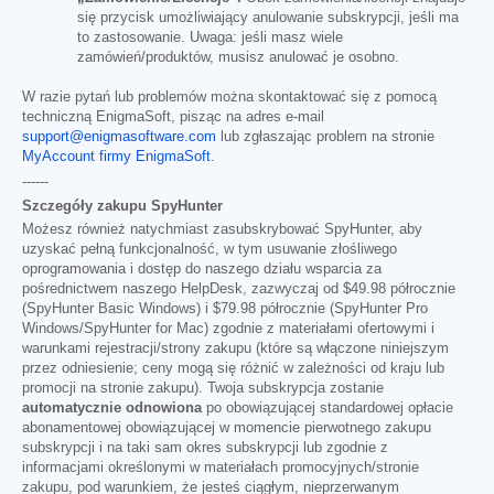
się przycisk umożliwiający anulowanie subskrypcji, jeśli ma
to zastosowanie. Uwaga: jeśli masz wiele
zamówień/produktów, musisz anulować je osobno.
W razie pytań lub problemów można skontaktować się z pomocą
techniczną EnigmaSoft, pisząc na adres e-mail
support@enigmasoftware.com
lub zgłaszając problem na stronie
MyAccount firmy EnigmaSoft
.
------
Szczegóły zakupu SpyHunter
Możesz również natychmiast zasubskrybować SpyHunter, aby
uzyskać pełną funkcjonalność, w tym usuwanie złośliwego
oprogramowania i dostęp do naszego działu wsparcia za
pośrednictwem naszego HelpDesk, zazwyczaj od
$49.98
półrocznie
(SpyHunter Basic Windows) i
$79.98
półrocznie (SpyHunter Pro
Windows/SpyHunter for Mac) zgodnie z materiałami ofertowymi i
warunkami rejestracji/strony zakupu (które są włączone niniejszym
przez odniesienie; ceny mogą się różnić w zależności od kraju lub
promocji na stronie zakupu). Twoja subskrypcja zostanie
automatycznie odnowiona
po obowiązującej standardowej opłacie
abonamentowej obowiązującej w momencie pierwotnego zakupu
subskrypcji i na taki sam okres subskrypcji lub zgodnie z
informacjami określonymi w materiałach promocyjnych/stronie
zakupu, pod warunkiem, że jesteś ciągłym, nieprzerwanym