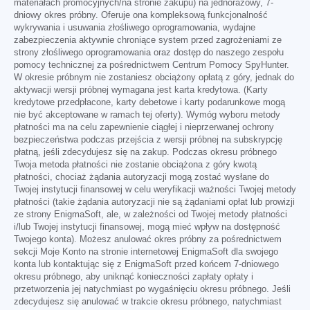
materiałach promocyjnych/na stronie zakupu) na jednorazowy, 7-
dniowy okres próbny. Oferuje ona kompleksową funkcjonalność
wykrywania i usuwania złośliwego oprogramowania, wydajne
zabezpieczenia aktywnie chroniące system przed zagrożeniami ze
strony złośliwego oprogramowania oraz dostęp do naszego zespołu
pomocy technicznej za pośrednictwem Centrum Pomocy SpyHunter.
W okresie próbnym nie zostaniesz obciążony opłatą z góry, jednak do
aktywacji wersji próbnej wymagana jest karta kredytowa. (Karty
kredytowe przedpłacone, karty debetowe i karty podarunkowe mogą
nie być akceptowane w ramach tej oferty). Wymóg wyboru metody
płatności ma na celu zapewnienie ciągłej i nieprzerwanej ochrony
bezpieczeństwa podczas przejścia z wersji próbnej na subskrypcję
płatną, jeśli zdecydujesz się na zakup. Podczas okresu próbnego
Twoja metoda płatności nie zostanie obciążona z góry kwotą
płatności, chociaż żądania autoryzacji mogą zostać wysłane do
Twojej instytucji finansowej w celu weryfikacji ważności Twojej metody
płatności (takie żądania autoryzacji nie są żądaniami opłat lub prowizji
ze strony EnigmaSoft, ale, w zależności od Twojej metody płatności
i/lub Twojej instytucji finansowej, mogą mieć wpływ na dostępność
Twojego konta). Możesz anulować okres próbny za pośrednictwem
sekcji Moje Konto na stronie internetowej EnigmaSoft dla swojego
konta lub kontaktując się z EnigmaSoft przed końcem 7-dniowego
okresu próbnego, aby uniknąć konieczności zapłaty opłaty i
przetworzenia jej natychmiast po wygaśnięciu okresu próbnego. Jeśli
zdecydujesz się anulować w trakcie okresu próbnego, natychmiast