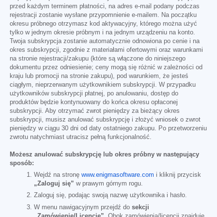
przed każdym terminem płatności, na adres e-mail podany podczas
rejestracji zostanie wysłane przypomnienie e-mailem. Na początku
okresu próbnego otrzymasz kod aktywacyjny, którego można użyć
tylko w jednym okresie próbnym i na jednym urządzeniu na konto.
Twoja subskrypcja zostanie automatycznie odnowiona po cenie i na
okres subskrypcji, zgodnie z materiałami ofertowymi oraz warunkami
na stronie rejestracji/zakupu (które są włączone do niniejszego
dokumentu przez odniesienie; ceny mogą się różnić w zależności od
kraju lub promocji na stronie zakupu), pod warunkiem, że jesteś
ciągłym, nieprzerwanym użytkownikiem subskrypcji. W przypadku
użytkowników subskrypcji płatnej, po anulowaniu, dostęp do
produktów będzie kontynuowany do końca okresu opłaconej
subskrypcji. Aby otrzymać zwrot pieniędzy za bieżący okres
subskrypcji, musisz anulować subskrypcję i złożyć wniosek o zwrot
pieniędzy w ciągu 30 dni od daty ostatniego zakupu. Po przetworzeniu
zwrotu natychmiast utracisz pełną funkcjonalność.
Możesz anulować subskrypcję lub okres próbny w następujący
sposób:
Wejdź na stronę
www.enigmasoftware.com
i kliknij przycisk
„Zaloguj się”
w prawym górnym rogu.
Zaloguj się, podając swoją nazwę użytkownika i hasło.
W menu nawigacyjnym przejdź do
sekcji
„Zamówienie/Licencje”.
Obok zamówienia/licencji znajduje