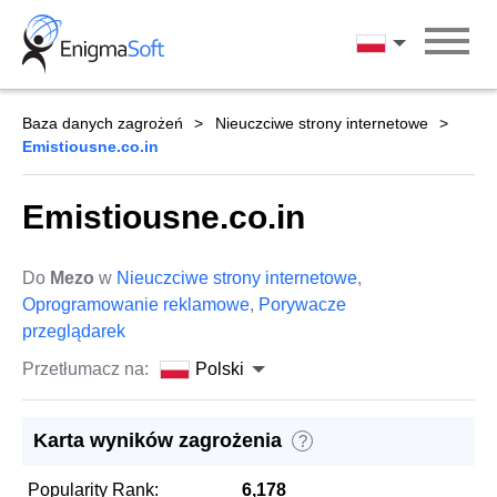
Skip
to
Polski
content
Baza danych zagrożeń
Nieuczciwe strony internetowe
Emistiousne.co.in
Emistiousne.co.in
Do
Mezo
w
Nieuczciwe strony internetowe
,
Oprogramowanie reklamowe
,
Porywacze
przeglądarek
Przetłumacz na:
Polski
Karta wyników zagrożenia
?
Popularity Rank:
6,178