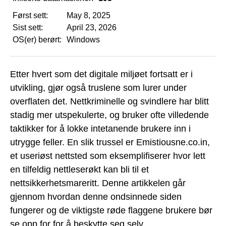
Først sett:
May 8, 2025
Sist sett:
April 23, 2026
OS(er) berørt:
Windows
Etter hvert som det digitale miljøet fortsatt er i
utvikling, gjør også truslene som lurer under
overflaten det. Nettkriminelle og svindlere har blitt
stadig mer utspekulerte, og bruker ofte villedende
taktikker for å lokke intetanende brukere inn i
utrygge feller. En slik trussel er Emistiousne.co.in,
et useriøst nettsted som eksemplifiserer hvor lett
en tilfeldig nettleserøkt kan bli til et
nettsikkerhetsmareritt. Denne artikkelen går
gjennom hvordan denne ondsinnede siden
fungerer og de viktigste røde flaggene brukere bør
se opp for for å beskytte seg selv.