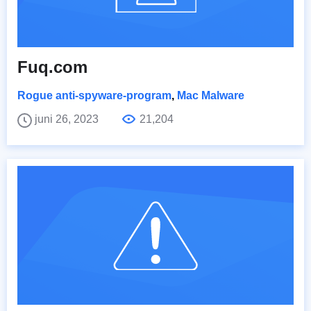
Fuq.com
Rogue anti-spyware-program
,
Mac Malware
juni 26, 2023
21,204