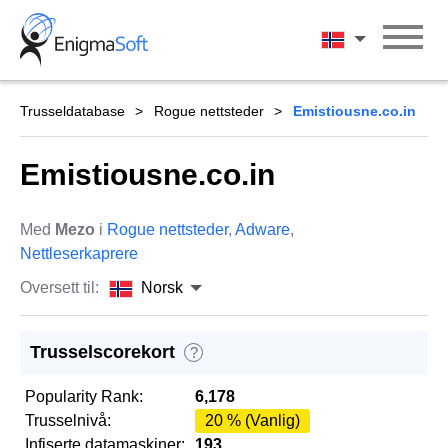
Skip
to
Norsk
content
Trusseldatabase
Rogue nettsteder
Emistiousne.co.in
Emistiousne.co.in
Med
Mezo
i
Rogue nettsteder
,
Adware
,
Nettleserkaprere
Oversett til:
Norsk
Trusselscorekort
?
Popularity Rank:
6,178
Trusselnivå:
20 % (Vanlig)
Infiserte datamaskiner:
193