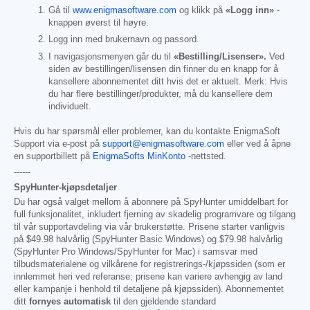
Gå til
www.enigmasoftware.com
og klikk på
«Logg inn»
-
knappen øverst til høyre.
Logg inn med brukernavn og passord.
I navigasjonsmenyen går du til
«Bestilling/Lisenser».
Ved
siden av bestillingen/lisensen din finner du en knapp for å
kansellere abonnementet ditt hvis det er aktuelt. Merk: Hvis
du har flere bestillinger/produkter, må du kansellere dem
individuelt.
Hvis du har spørsmål eller problemer, kan du kontakte EnigmaSoft
Support via e-post på
support@enigmasoftware.com
eller ved å åpne
en supportbillett på
EnigmaSofts MinKonto
-nettsted.
------
SpyHunter-kjøpsdetaljer
Du har også valget mellom å abonnere på SpyHunter umiddelbart for
full funksjonalitet, inkludert fjerning av skadelig programvare og tilgang
til vår supportavdeling via vår brukerstøtte. Prisene starter vanligvis
på
$49.98
halvårlig (SpyHunter Basic Windows) og
$79.98
halvårlig
(SpyHunter Pro Windows/SpyHunter for Mac) i samsvar med
tilbudsmaterialene og vilkårene for registrerings-/kjøpssiden (som er
innlemmet heri ved referanse; prisene kan variere avhengig av land
eller kampanje i henhold til detaljene på kjøpssiden). Abonnementet
ditt
fornyes automatisk
til den gjeldende standard