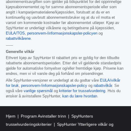
abonnementsavgiften som gjelder på tidspunktet for det opprinnelige
kjøpsabonnementet og for samme abonnementsperiode eller som
angitt i kampanjematerialene/kjøpssiden, forutsatt at du er en
kontinuerlig og uavbrutt abonnementsbruker og at du vil motta et
varsel om kommende kostnader før abonnementet utløper. Kjøp av
SpyHunter er underlagt vilkårene og betingelsene på kjøpssiden,
EULA/TOS
,
personvern-/informasjonskapsler-policyen
og
rabattvilkårene
.
------
Generelle vilkår
Ethvert kjøp av SpyHunter til rabattert pris er gyldig for den tilbudte
rabatterte abonnementsperioden. Etter det vil gjeldende standardpris
gjelde for automatiske fornyelser og/eller fremtidige kjøp. Prisene kan
endres, men vi vil varsle deg på forhånd om prisendringer.
Alle SpyHunter-versjoner er underlagt at du godtar våre
EULA/vilkår
for bruk
,
personvern-/informasjonskapsler-policy
og
rabattvilkår
. Se
også våre
vanlige spørsmål
og
kriterier for trusselvurdering
. Hvis du
ønsker å avinstallere SpyHunter,
kan du lære hvordan
.
Hjem
Program Avinstaller trinn
SpyHunters
trusselvurderingskriterier
SpyHunter Ytterligere vilkår og