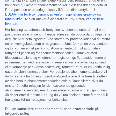
som angitt i kampanjematerialene/kjøpssiden, forutsatt at du er en
kontinuerlig, uavbrutt abonnementsbruker. Se kjøpssiden for detaljer.
Prøveperioden er underlagt disse vilkårene, din samtykke til
EULA/vilkår for bruk
,
personvern-/informasjonskapsler-policy
og
rabattvilkår
. Hvis du ønsker å avinstallere SpyHunter,
kan du lære
hvordan
.
For betaling av automatisk fornyelse av abonnementet ditt, vil en e-
postpåminnelse bli sendt til e-postadressen du oppga da du registrerte
deg, før hver betalingsdato. Ved starten av prøveperioden vil du motta
en aktiveringskode som er begrenset til bruk for kun én prøveperiode
og for kun én enhet per konto. Abonnementet ditt vil automatisk
fornyes til prisen og for abonnementsperioden i samsvar med
tilbudsmaterialene og vilkårene for registrerings-/kjøpssiden (som er
innlemmet heri ved referanse; prisene kan variere avhengig av land
eller kampanje per kjøpssidedetaljer), forutsatt at du er en kontinuerlig,
uavbrutt abonnementsbruker. For betalende abonnementsbrukere vil
du fortsette å ha tilgang til produktet/produktene dine frem til slutten
av den betalte abonnementsperioden hvis du kansellerer. Hvis du
ønsker å motta refusjon for den daværende gjeldende
abonnementsperioden, må du kansellere og søke om refusjon innen
30 dager etter ditt siste kjøp, og du vil umiddelbart slutte å motta full
funksjonalitet når refusjonen er behandlet.
Du kan kansellere et abonnement eller en prøveperiode på
følgende måte: