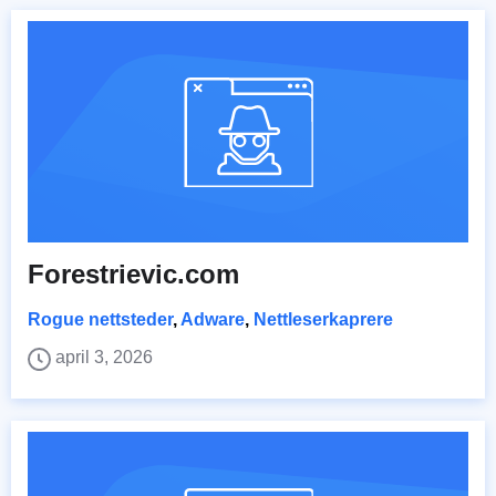
Forestrievic.com
Rogue nettsteder
,
Adware
,
Nettleserkaprere
april 3, 2026