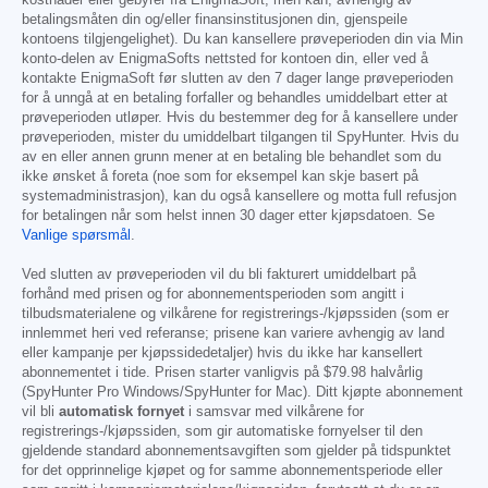
betalingsmåten din og/eller finansinstitusjonen din, gjenspeile
kontoens tilgjengelighet). Du kan kansellere prøveperioden din via Min
konto-delen av EnigmaSofts nettsted for kontoen din, eller ved å
kontakte EnigmaSoft før slutten av den 7 dager lange prøveperioden
for å unngå at en betaling forfaller og behandles umiddelbart etter at
prøveperioden utløper. Hvis du bestemmer deg for å kansellere under
prøveperioden, mister du umiddelbart tilgangen til SpyHunter. Hvis du
av en eller annen grunn mener at en betaling ble behandlet som du
ikke ønsket å foreta (noe som for eksempel kan skje basert på
systemadministrasjon), kan du også kansellere og motta full refusjon
for betalingen når som helst innen 30 dager etter kjøpsdatoen. Se
Vanlige spørsmål
.
Ved slutten av prøveperioden vil du bli fakturert umiddelbart på
forhånd med prisen og for abonnementsperioden som angitt i
tilbudsmaterialene og vilkårene for registrerings-/kjøpssiden (som er
innlemmet heri ved referanse; prisene kan variere avhengig av land
eller kampanje per kjøpssidedetaljer) hvis du ikke har kansellert
abonnementet i tide. Prisen starter vanligvis på
$79.98
halvårlig
(SpyHunter Pro Windows/SpyHunter for Mac). Ditt kjøpte abonnement
vil bli
automatisk fornyet
i samsvar med vilkårene for
registrerings-/kjøpssiden, som gir automatiske fornyelser til den
gjeldende standard abonnementsavgiften som gjelder på tidspunktet
for det opprinnelige kjøpet og for samme abonnementsperiode eller