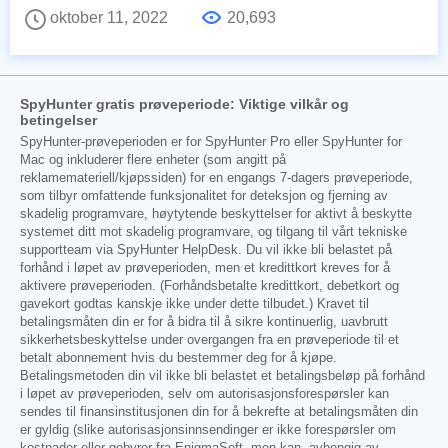
oktober 11, 2022
20,693
SpyHunter gratis prøveperiode: Viktige vilkår og
betingelser
SpyHunter-prøveperioden er for SpyHunter Pro eller SpyHunter for
Mac og inkluderer flere enheter (som angitt på
reklamemateriell/kjøpssiden) for en engangs 7-dagers prøveperiode,
som tilbyr omfattende funksjonalitet for deteksjon og fjerning av
skadelig programvare, høytytende beskyttelser for aktivt å beskytte
systemet ditt mot skadelig programvare, og tilgang til vårt tekniske
supportteam via SpyHunter HelpDesk. Du vil ikke bli belastet på
forhånd i løpet av prøveperioden, men et kredittkort kreves for å
aktivere prøveperioden. (Forhåndsbetalte kredittkort, debetkort og
gavekort godtas kanskje ikke under dette tilbudet.) Kravet til
betalingsmåten din er for å bidra til å sikre kontinuerlig, uavbrutt
sikkerhetsbeskyttelse under overgangen fra en prøveperiode til et
betalt abonnement hvis du bestemmer deg for å kjøpe.
Betalingsmetoden din vil ikke bli belastet et betalingsbeløp på forhånd
i løpet av prøveperioden, selv om autorisasjonsforespørsler kan
sendes til finansinstitusjonen din for å bekrefte at betalingsmåten din
er gyldig (slike autorisasjonsinnsendinger er ikke forespørsler om
kostnader eller gebyrer fra EnigmaSoft, men kan, avhengig av