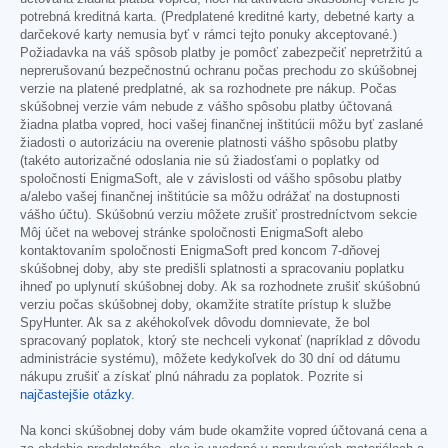
potrebná kreditná karta. (Predplatené kreditné karty, debetné karty a
darčekové karty nemusia byť v rámci tejto ponuky akceptované.)
Požiadavka na váš spôsob platby je pomôcť zabezpečiť nepretržitú a
neprerušovanú bezpečnostnú ochranu počas prechodu zo skúšobnej
verzie na platené predplatné, ak sa rozhodnete pre nákup. Počas
skúšobnej verzie vám nebude z vášho spôsobu platby účtovaná
žiadna platba vopred, hoci vašej finančnej inštitúcii môžu byť zaslané
žiadosti o autorizáciu na overenie platnosti vášho spôsobu platby
(takéto autorizačné odoslania nie sú žiadosťami o poplatky od
spoločnosti EnigmaSoft, ale v závislosti od vášho spôsobu platby
a/alebo vašej finančnej inštitúcie sa môžu odrážať na dostupnosti
vášho účtu). Skúšobnú verziu môžete zrušiť prostredníctvom sekcie
Môj účet na webovej stránke spoločnosti EnigmaSoft alebo
kontaktovaním spoločnosti EnigmaSoft pred koncom 7-dňovej
skúšobnej doby, aby ste predišli splatnosti a spracovaniu poplatku
ihneď po uplynutí skúšobnej doby. Ak sa rozhodnete zrušiť skúšobnú
verziu počas skúšobnej doby, okamžite stratíte prístup k službe
SpyHunter. Ak sa z akéhokoľvek dôvodu domnievate, že bol
spracovaný poplatok, ktorý ste nechceli vykonať (napríklad z dôvodu
administrácie systému), môžete kedykoľvek do 30 dní od dátumu
nákupu zrušiť a získať plnú náhradu za poplatok. Pozrite si
najčastejšie otázky
.
Na konci skúšobnej doby vám bude okamžite vopred účtovaná cena a