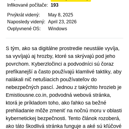
Infikované počítače:
193
Prvýkrát videný:
May 8, 2025
Naposledy videný:
April 23, 2026
Ovplyvnené OS:
Windows
S tým, ako sa digitálne prostredie neustále vyvíja,
sa vyvíjajú aj hrozby, ktoré sa skrývajú pod jeho
povrchom. Kyberzločinci a podvodníci sú čoraz
prefíkanejší a často používajú klamlivé taktiky, aby
nalákali nič netušiacich používateľov do
nebezpečných pascí. Jednou z takýchto hrozieb je
Emistiousne.co.in, podvodná webová stránka,
ktorá je príkladom toho, ako ľahko sa bežné
prehliadanie môže zmeniť na nočnú moru v oblasti
kybernetickej bezpečnosti. Tento článok rozoberá,
ako táto škodlivá stránka funguje a aké sú kľúčové