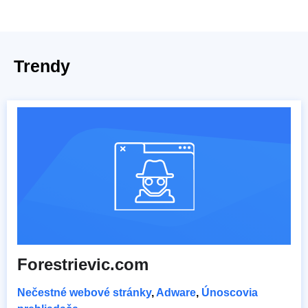
Trendy
Forestrievic.com
Nečestné webové stránky
,
Adware
,
Únoscovia