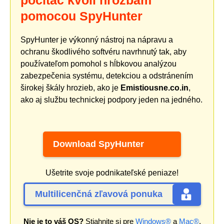
počítač kvôli hrozbám
pomocou SpyHunter
SpyHunter je výkonný nástroj na nápravu a
ochranu škodlivého softvéru navrhnutý tak, aby
používateľom pomohol s hĺbkovou analýzou
zabezpečenia systému, detekciou a odstránením
širokej škály hrozieb, ako je
Emistiousne.co.in
,
ako aj službu technickej podpory jeden na jedného.
Download SpyHunter
Ušetrite svoje podnikateľské peniaze!
Multilicenčná zľavová ponuka
Nie je to váš OS?
Stiahnite si pre
Windows®
a
Mac®
.