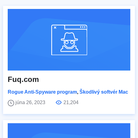
Fuq.com
Rogue Anti-Spyware program
,
Škodlivý softvér Mac
júna 26, 2023
21,204