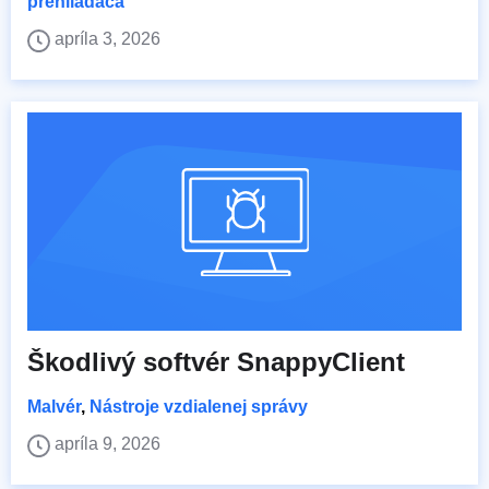
prehliadača
apríla 3, 2026
Škodlivý softvér SnappyClient
Malvér
,
Nástroje vzdialenej správy
apríla 9, 2026