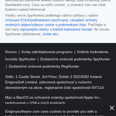
automatické obnovenie a/alebo budúce nákupy budú vzťahovať platné
štandardné ceny. Ceny sa môžu zmeniť, o zmenách cien vás však
budeme vopred informovať.
Všetky verzie SpyHunteru podliehajú vášmu súhlasu s našimi
zmluvami EULA/podmienkami používania
,
zásadami ochrany
osobných údajov/súborov cookie
a
podmienkami zliav
. Prečítajte si
tiež naše
najčastejšie otázky
a
kritériá hodnotenia hrozieb
. Ak chcete
SpyHunter odinštalovať,
zistite ako
.
Domov
Kroky odinštalovania programu
Kritériá hodnotenia
hrozieb SpyHunter
Dodatočné zmluvné podmienky SpyHunter
Dodatočné zmluvné podmienky RegHunter
Sídlo: 1 Castle Street, 3rd Floor, Dublin 2 D02XD82 Ireland.
EnigmaSoft Limited, súkromná spoločnosť s ručením
obmedzeným na akcie, registračné číslo spoločnosti 597114.
Mac a MacOS sú ochranné známky spoločnosti Apple Inc.,
registrované v USA a iných krajinách.
Enigmasoftware.com uses cookies to provide you with a
Copyright 2016-
2026
. EnigmaSoft Ltd. Všetky práva vyhradené.