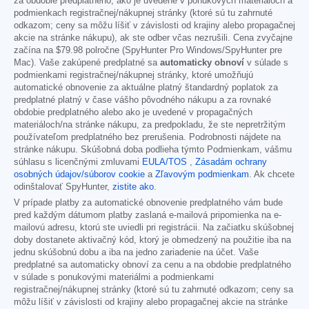
za obdobie predplatného, ako je uvedené v ponukových materiáloch a
podmienkach registračnej/nákupnej stránky (ktoré sú tu zahrnuté
odkazom; ceny sa môžu líšiť v závislosti od krajiny alebo propagačnej
akcie na stránke nákupu), ak ste odber včas nezrušili. Cena zvyčajne
začína na
$79.98
polročne (SpyHunter Pro Windows/SpyHunter pre
Mac). Vaše zakúpené predplatné sa
automaticky obnoví
v súlade s
podmienkami registračnej/nákupnej stránky, ktoré umožňujú
automatické obnovenie za aktuálne platný štandardný poplatok za
predplatné platný v čase vášho pôvodného nákupu a za rovnaké
obdobie predplatného alebo ako je uvedené v propagačných
materiáloch/na stránke nákupu, za predpokladu, že ste nepretržitým
používateľom predplatného bez prerušenia. Podrobnosti nájdete na
stránke nákupu. Skúšobná doba podlieha týmto Podmienkam, vášmu
súhlasu s licenčnými zmluvami
EULA/TOS
,
Zásadám ochrany
osobných údajov/súborov cookie
a
Zľavovým podmienkam
. Ak chcete
odinštalovať SpyHunter,
zistite ako
.
V prípade platby za automatické obnovenie predplatného vám bude
pred každým dátumom platby zaslaná e-mailová pripomienka na e-
mailovú adresu, ktorú ste uviedli pri registrácii. Na začiatku skúšobnej
doby dostanete aktivačný kód, ktorý je obmedzený na použitie iba na
jednu skúšobnú dobu a iba na jedno zariadenie na účet. Vaše
predplatné sa automaticky obnoví za cenu a na obdobie predplatného
v súlade s ponukovými materiálmi a podmienkami
registračnej/nákupnej stránky (ktoré sú tu zahrnuté odkazom; ceny sa
môžu líšiť v závislosti od krajiny alebo propagačnej akcie na stránke