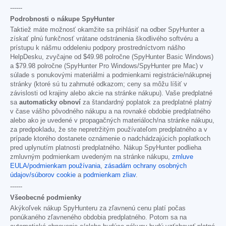
------
Podrobnosti o nákupe SpyHunter
Taktiež máte možnosť okamžite sa prihlásiť na odber SpyHunter a
získať plnú funkčnosť vrátane odstránenia škodlivého softvéru a
prístupu k nášmu oddeleniu podpory prostredníctvom nášho
HelpDesku, zvyčajne od
$49.98
polročne (SpyHunter Basic Windows)
a
$79.98
polročne (SpyHunter Pro Windows/SpyHunter pre Mac) v
súlade s ponukovými materiálmi a podmienkami registrácie/nákupnej
stránky (ktoré sú tu zahrnuté odkazom; ceny sa môžu líšiť v
závislosti od krajiny alebo akcie na stránke nákupu). Vaše predplatné
sa
automaticky obnoví
za štandardný poplatok za predplatné platný
v čase vášho pôvodného nákupu a na rovnaké obdobie predplatného
alebo ako je uvedené v propagačných materiáloch/na stránke nákupu,
za predpokladu, že ste nepretržitým používateľom predplatného a v
prípade ktorého dostanete oznámenie o nadchádzajúcich poplatkoch
pred uplynutím platnosti predplatného. Nákup SpyHunter podlieha
zmluvným podmienkam uvedeným na stránke nákupu,
zmluve
EULA/podmienkam používania
,
zásadám ochrany osobných
údajov/súborov cookie
a
podmienkam zliav
.
------
Všeobecné podmienky
Akýkoľvek nákup SpyHunteru za zľavnenú cenu platí počas
ponúkaného zľavneného obdobia predplatného. Potom sa na