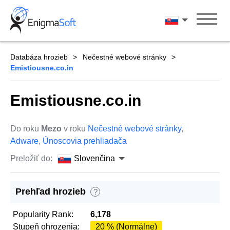
Skip
to
Slovenčina
content
Databáza hrozieb
Nečestné webové stránky
Emistiousne.co.in
Emistiousne.co.in
Do roku
Mezo
v roku
Nečestné webové stránky
,
Adware
,
Únoscovia prehliadača
Preložiť do:
Slovenčina
Prehľad hrozieb
?
Popularity Rank:
6,178
Stupeň ohrozenia:
20 % (Normálne)