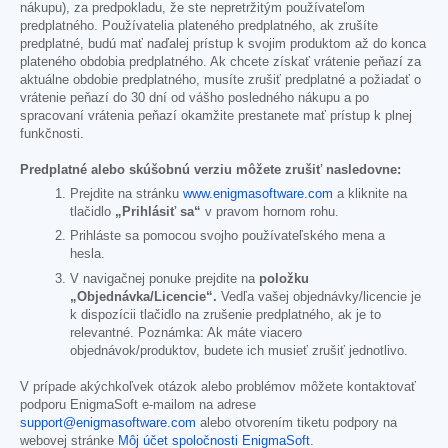
nákupu), za predpokladu, že ste nepretržitým používateľom
predplatného. Používatelia plateného predplatného, ak zrušíte
predplatné, budú mať naďalej prístup k svojim produktom až do konca
plateného obdobia predplatného. Ak chcete získať vrátenie peňazí za
aktuálne obdobie predplatného, musíte zrušiť predplatné a požiadať o
vrátenie peňazí do 30 dní od vášho posledného nákupu a po
spracovaní vrátenia peňazí okamžite prestanete mať prístup k plnej
funkčnosti.
Predplatné alebo skúšobnú verziu môžete zrušiť nasledovne:
Prejdite na stránku
www.enigmasoftware.com
a kliknite na
tlačidlo
„Prihlásiť sa“
v pravom hornom rohu.
Prihláste sa pomocou svojho používateľského mena a
hesla.
V navigačnej ponuke prejdite na
položku
„Objednávka/Licencie“.
Vedľa vašej objednávky/licencie je
k dispozícii tlačidlo na zrušenie predplatného, ak je to
relevantné. Poznámka: Ak máte viacero
objednávok/produktov, budete ich musieť zrušiť jednotlivo.
V prípade akýchkoľvek otázok alebo problémov môžete kontaktovať
podporu EnigmaSoft e-mailom na adrese
support@enigmasoftware.com
alebo otvorením tiketu podpory na
webovej stránke
Môj účet spoločnosti EnigmaSoft
.