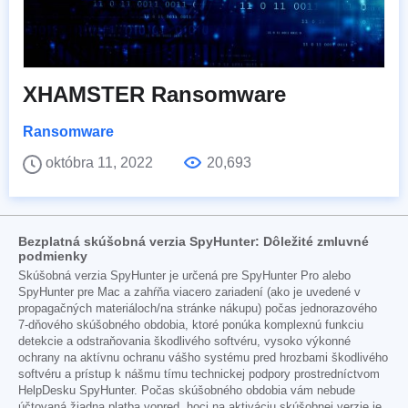
XHAMSTER Ransomware
Ransomware
októbra 11, 2022
20,693
Bezplatná skúšobná verzia SpyHunter: Dôležité zmluvné
podmienky
Skúšobná verzia SpyHunter je určená pre SpyHunter Pro alebo
SpyHunter pre Mac a zahŕňa viacero zariadení (ako je uvedené v
propagačných materiáloch/na stránke nákupu) počas jednorazového
7-dňového skúšobného obdobia, ktoré ponúka komplexnú funkciu
detekcie a odstraňovania škodlivého softvéru, vysoko výkonné
ochrany na aktívnu ochranu vášho systému pred hrozbami škodlivého
softvéru a prístup k nášmu tímu technickej podpory prostredníctvom
HelpDesku SpyHunter. Počas skúšobného obdobia vám nebude
účtovaná žiadna platba vopred, hoci na aktiváciu skúšobnej verzie je