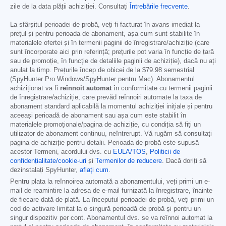
zile de la data plății achiziției. Consultați
Întrebările frecvente
.
La sfârșitul perioadei de probă, veți fi facturat în avans imediat la
prețul și pentru perioada de abonament, așa cum sunt stabilite în
materialele ofertei și în termenii paginii de înregistrare/achiziție (care
sunt încorporate aici prin referință; prețurile pot varia în funcție de țară
sau de promoție, în funcție de detaliile paginii de achiziție), dacă nu ați
anulat la timp. Prețurile încep de obicei de la
$79.98
semestrial
(SpyHunter Pro Windows/SpyHunter pentru Mac). Abonamentul
achiziționat va fi
reînnoit automat
în conformitate cu termenii paginii
de înregistrare/achiziție, care prevăd reînnoiri automate la taxa de
abonament standard aplicabilă la momentul achiziției inițiale și pentru
aceeași perioadă de abonament sau așa cum este stabilit în
materialele promoționale/pagina de achiziție, cu condiția să fiți un
utilizator de abonament continuu, neîntrerupt. Vă rugăm să consultați
pagina de achiziție pentru detalii. Perioada de probă este supusă
acestor Termeni, acordului dvs. cu
EULA/TOS
,
Politicii de
confidențialitate/cookie-uri
și
Termenilor de reducere
. Dacă doriți să
dezinstalați SpyHunter,
aflați cum
.
Pentru plata la reînnoirea automată a abonamentului, veți primi un e-
mail de reamintire la adresa de e-mail furnizată la înregistrare, înainte
de fiecare dată de plată. La începutul perioadei de probă, veți primi un
cod de activare limitat la o singură perioadă de probă și pentru un
singur dispozitiv per cont. Abonamentul dvs. se va reînnoi automat la