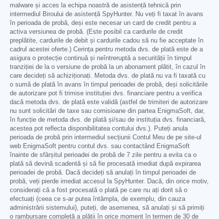
malware și acces la echipa noastră de asistență tehnică prin
intermediul Biroului de asistență SpyHunter. Nu veți fi taxat în avans
în perioada de probă, deși este necesar un card de credit pentru a
activa versiunea de probă. (Este posibil ca cardurile de credit
preplătite, cardurile de debit și cardurile cadou să nu fie acceptate în
cadrul acestei oferte.) Cerința pentru metoda dvs. de plată este de a
asigura o protecție continuă și neîntreruptă a securității în timpul
tranziției de la o versiune de probă la un abonament plătit, în cazul în
care decideți să achiziționați. Metoda dvs. de plată nu va fi taxată cu
o sumă de plată în avans în timpul perioadei de probă, deși solicitările
de autorizare pot fi trimise instituției dvs. financiare pentru a verifica
dacă metoda dvs. de plată este validă (astfel de trimiteri de autorizare
nu sunt solicitări de taxe sau comisioane din partea EnigmaSoft, dar,
în funcție de metoda dvs. de plată și/sau de instituția dvs. financiară,
acestea pot reflecta disponibilitatea contului dvs.). Puteți anula
perioada de probă prin intermediul secțiunii Contul Meu de pe site-ul
web EnigmaSoft pentru contul dvs. sau contactând EnigmaSoft
înainte de sfârșitul perioadei de probă de 7 zile pentru a evita ca o
plată să devină scadentă și să fie procesată imediat după expirarea
perioadei de probă. Dacă decideți să anulați în timpul perioadei de
probă, veți pierde imediat accesul la SpyHunter. Dacă, din orice motiv,
considerați că a fost procesată o plată pe care nu ați dorit să o
efectuați (ceea ce s-ar putea întâmpla, de exemplu, din cauza
administrării sistemului), puteți, de asemenea, să anulați și să primiți
o rambursare completă a plății în orice moment în termen de 30 de