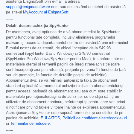
asistență EnigmaSoft prin e-mail la adresa
support@enigmasoftware.com
sau deschizând un tichet de asistență
pe site-ul
MyAccount al EnigmaSoft
.
------
Detalii despre achiziția SpyHunter
De asemenea, aveți opțiunea de a vă abona imediat la SpyHunter
pentru funcționalitate completă, inclusiv eliminarea programelor
malware și acces la departamentul nostru de asistență prin intermediul
Biroului nostru de asistență, de obicei începând de la
$49.98
semestrial (SpyHunter Basic Windows) și
$79.98
semestrial
(SpyHunter Pro Windows/SpyHunter pentru Mac), în conformitate cu
materialele ofertei și termenii paginii de înregistrare/achiziție (care
sunt încorporați aici prin referință; prețurile pot varia în funcție de țară
sau de promoție, în funcție de detaliile paginii de achiziție).
Abonamentul dvs. se va
reînnoi automat
la taxa de abonament
standard aplicabilă la momentul achiziției inițiale a abonamentului și
pentru aceeași perioadă de abonament sau așa cum este stabilit în
materialele promoționale/pagina de achiziție, cu condiția să fiți un
utilizator de abonament continuu, neîntrerupt și pentru care veți primi
o notificare privind taxele viitoare înainte de expirarea abonamentului.
Achiziționarea SpyHunter este supusă termenilor și condițiilor de pe
pagina de achiziție,
EULA/TOS
,
Politicii de confidențialitate/cookie-uri
și
Termenilor de reducere
.
------