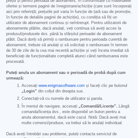
prețul și pentru perioada de abonament, în conformitate cu materialele
ofertei și termenii paginii de înregistrare/achiziție (care sunt încorporați
aici prin referință; prețurile pot varia în funcție de țară sau de promoție,
în funcție de detaliile paginii de achiziție), cu condiția să fiți un
utilizator de abonament continuu și neîntrerupt. Pentru utilizatorii de
abonamente plătite, dacă anulați, veți continua să aveți acces la
produsul/produsele dvs. până la sfârșitul perioadei de abonament
plătit. Dacă doriți să primiți o rambursare pentru perioada curentă de
abonament, trebuie să anulați și să solicitați o rambursare în termen
de 30 de zile de la cea mai recentă achiziție și veți înceta imediat să
beneficiați de funcționalitate completă atunci când rambursarea este
procesată.
Puteți anula un abonament sau o perioadă de probă după cum
urmează:
Accesați
www.enigmasoftware.com
și faceți clic pe butonul
„Login”
din colțul din dreapta sus.
Conectați-vă cu numele de utilizator și parola.
În meniul de navigare, accesați
„Comandă/Licențe”.
Lângă
comanda/licența dvs., este disponibil un buton pentru a
anula abonamentul, dacă este cazul. Notă: Dacă aveți mai
multe comenzi/produse, va trebui să le anulați individual.
Dacă aveți întrebări sau probleme, puteți contacta serviciul de