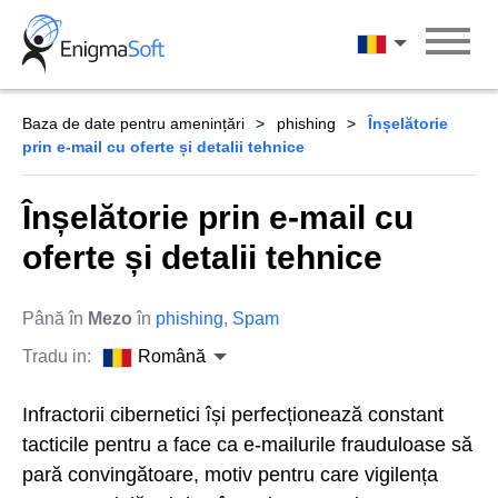
Skip
to
Română
content
Baza de date pentru amenințări
phishing
Înșelătorie
prin e-mail cu oferte și detalii tehnice
Înșelătorie prin e-mail cu
oferte și detalii tehnice
Până în
Mezo
în
phishing
,
Spam
Tradu in:
Română
Infractorii cibernetici își perfecționează constant
tacticile pentru a face ca e-mailurile frauduloase să
pară convingătoare, motiv pentru care vigilența