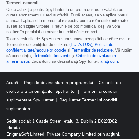
Termeni generali
Orice achiziție pentru SpyHunter la un preț redus este valabilă pe
durata abonamentului redus oferită. După aceea, se va aplica prețul
standard aplicabil la momentul respectiv pentru reînnoirile automate
și/sau achizițiile viitoare. Prețurile se pot modifica, deși vă vom
notifica în prealabil cu privire la modificările de preț.
Toate versiunile de SpyHunter sunt supuse acceptării de către dvs. a
Termenilor și condițiilor de utilizare
(EULA/TOS)
,
Politicii de
confidențialitate/modulelor cookie
și
Termenilor de reducere
. Vă rugăm
să consultați și
Întrebările frecvente
și
Criteriile de evaluare a
amenințărilor
. Dacă doriți să dezinstalați SpyHunter,
aflați cum
.
Acasă
Pașii de dezinstalare a programului
Criteriile de
evaluare a amenințărilor SpyHunter
Termeni și condiții
suplimentare SpyHunter
RegHunter Termeni și condiții
suplimentare
Sediu social: 1 Castle Street, etajul 3, Dublin 2 D02XD82
Irlanda.
EnigmaSoft Limited, Private Company Limited prin acțiuni,