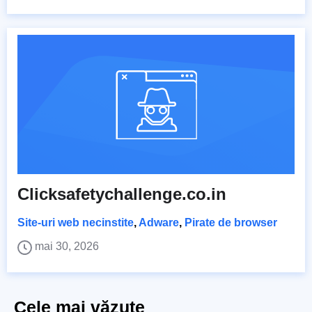
Clicksafetychallenge.co.in
Site-uri web necinstite
,
Adware
,
Pirate de browser
mai 30, 2026
Cele mai văzute