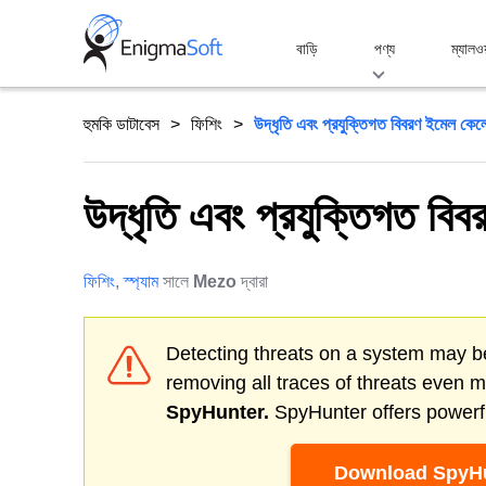
Skip
to
বাড়ি
পণ্য
ম্যালও
content
হুমকি ডাটাবেস
ফিশিং
উদ্ধৃতি এবং প্রযুক্তিগত বিবরণ ইমেল কেলে
উদ্ধৃতি এবং প্রযুক্তিগত বি
ফিশিং
,
স্প্যাম
সালে
Mezo
দ্বারা
Detecting threats on a system may be
removing all traces of threats even 
SpyHunter.
SpyHunter offers powerfu
Download SpyHu