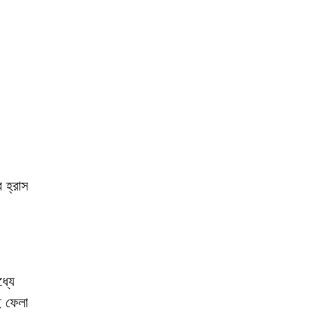
 হ্রাস
্যে
ে ফেলা