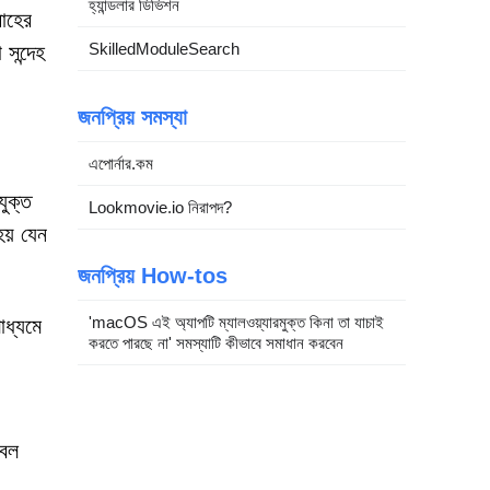
হ্যান্ডলার ডিভিশন
রাহের
SkilledModuleSearch
সন্দেহ
জনপ্রিয় সমস্যা
এপোর্নার.কম
যুক্ত
Lookmovie.io নিরাপদ?
য় যেন
জনপ্রিয় How-tos
'macOS এই অ্যাপটি ম্যালওয়্যারমুক্ত কিনা তা যাচাই
াধ্যমে
করতে পারছে না' সমস্যাটি কীভাবে সমাধান করবেন
েবল