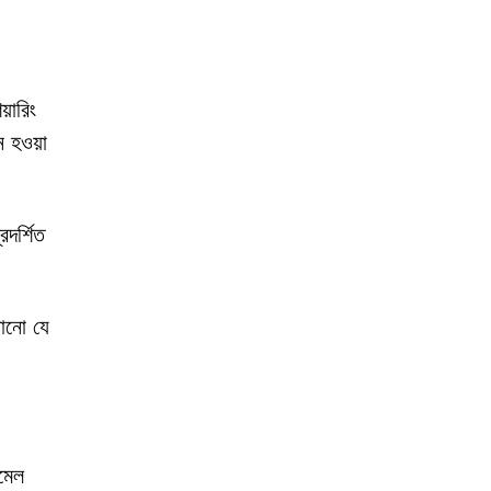
়ারিং
 হওয়া
দর্শিত
রানো যে
মেল