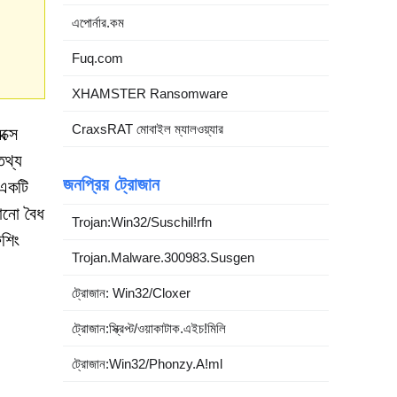
এপোর্নার.কম
Fuq.com
XHAMSTER Ransomware
CraxsRAT মোবাইল ম্যালওয়্যার
্সে
তথ্য
জনপ্রিয় ট্রোজান
 একটি
োনো বৈধ
Trojan:Win32/Suschil!rfn
িশিং
Trojan.Malware.300983.Susgen
ট্রোজান: Win32/Cloxer
ট্রোজান:স্ক্রিপ্ট/ওয়াকাটাক.এইচ!মিলি
ট্রোজান:Win32/Phonzy.A!ml