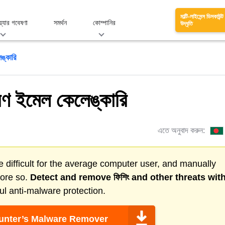
মাল্টি-লাইসেন্স ডিসকাউন্ট
য়্যার গবেষণা
সমর্থন
কোম্পানির
উদ্ধৃতি
ঙ্কারি
বরণ ইমেল কেলেঙ্কারি
এতে অনুবাদ করুন:
 difficult for the average computer user, and manually
more so.
Detect and remove
ফিশিং
and other threats wit
l anti-malware protection.
nter’s Malware Remover