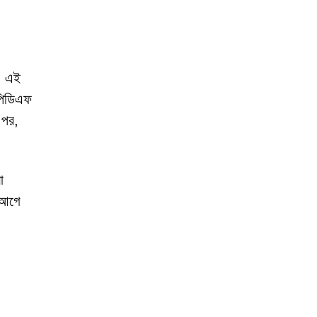
ে। এই
 পিডিএফ
 পর,
ো
র আগে