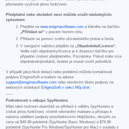
přestanete využívat plnou funkčnost.
Předplatné nebo zkušební verzi můžete zrušit následujícím
způsobem:
Přejděte na
www.enigmasoftware.com
a klikněte na tlačítko
„Přihlásit se“
v pravém horním rohu.
Přihlaste se pomocí svého uživatelského jména a hesla.
V navigační nabídce přejděte na
„Objednávka/Licence“.
Vedle vaší objednávky/licence je k dispozici tlačítko pro
případné zrušení předplatného. Poznámka: Pokud máte více
objednávek/produktů, budete je muset zrušit jednotlivě.
V případě jakýchkoli dotazů nebo problémů můžete kontaktovat
podporu EnigmaSoft e-mailem na adrese
support@enigmasoftware.com
nebo otevřením tiketu podpory na
webových stránkách
EnigmaSoft v sekci Můj účet
.
------
Podrobnosti o nákupu SpyHunteru
Máte také možnost okamžitě se přihlásit k odběru SpyHunteru a
získat plnou funkčnost, včetně odstranění malwaru a přístupu k
našemu oddělení podpory prostřednictvím HelpDesku, obvykle za
cenu od
$49.98
pololetně (SpyHunter Basic Windows) a
$79.98
pololetně (SpyHunter Pro Windows/SpyHunter pro Mac) v souladu s