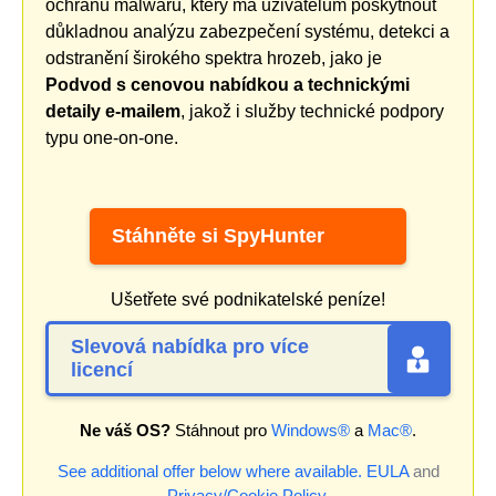
ochranu malwaru, který má uživatelům poskytnout
důkladnou analýzu zabezpečení systému, detekci a
odstranění širokého spektra hrozeb, jako je
Podvod s cenovou nabídkou a technickými
detaily e-mailem
, jakož i služby technické podpory
typu one-on-one.
Stáhněte si SpyHunter
Ušetřete své podnikatelské peníze!
Slevová nabídka pro více
licencí
Ne váš OS?
Stáhnout pro
Windows®
a
Mac®
.
See additional offer below where available.
EULA
and
Privacy/Cookie Policy
.