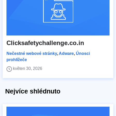
Clicksafetychallenge.co.in
Nečestné webové stránky
,
Adware
,
Únosci
prohlížeče
květen 30, 2026
Nejvíce shlédnuto