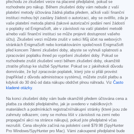
přechodu ze zkušební verze na placené předplatné, pokud se
rozhodnete pro nákup. Během zkušební doby vám nebude z vaší
platební metody účtována žádná platba předem, ačkoli vaší finanční
instituci mohou být zaslány žádosti o autorizaci, aby se ověřilo, zda je
vaše platební metoda platná (takové autorizační podání není žádostí
o poplatky od EnigmaSoft, ale v závislosti na vaší platební metodě
a/nebo vaší finanční instituci se může projevit dostupnost vašeho
účtu). Zkušební verzi můžete zrušit v sekci Můj účet na webových
stránkách EnigmaSoft nebo kontaktováním společnosti EnigmaSoft
před koncem 7denní zkušební doby, abyste se vyhnuli splatnosti a
zpracování poplatku ihned po vypršení zkušební doby. Pokud se
rozhodnete zrušit zkušební verzi během zkušební doby, okamžitě
ztratíte přístup ke službě SpyHunter. Pokud se z jakéhokoli důvodu
domníváte, že byl zpracován poplatek, který jste si přáli provést
(například z důvodu administrace systému), můžete zrušit platbu a
kdykoli do 30 dnů od data nákupu obdržet plnou náhradu. Viz
Často
kladené otázky
.
Na konci zkušební doby vám bude okamžitě předem účtována cena a
platba za období předplatného, jak je uvedeno v nabídkových
materiálech a podmínkách registrační/nákupní stránky (které jsou zde
zahrnuty odkazem; ceny se mohou lišit v závislosti na zemi nebo
propagační akci na stránce nákupu), pokud jste předplatné včas
nezrušili. Cena obvykle začíná na pololetní ceně
$79.98
(SpyHunter
Pro Windows/SpyHunter pro Mac). Vámi zakoupené předplatné bude