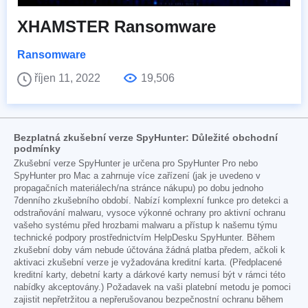
XHAMSTER Ransomware
Ransomware
říjen 11, 2022
19,506
Bezplatná zkušební verze SpyHunter: Důležité obchodní
podmínky
Zkušební verze SpyHunter je určena pro SpyHunter Pro nebo
SpyHunter pro Mac a zahrnuje více zařízení (jak je uvedeno v
propagačních materiálech/na stránce nákupu) po dobu jednoho
7denního zkušebního období. Nabízí komplexní funkce pro detekci a
odstraňování malwaru, vysoce výkonné ochrany pro aktivní ochranu
vašeho systému před hrozbami malwaru a přístup k našemu týmu
technické podpory prostřednictvím HelpDesku SpyHunter. Během
zkušební doby vám nebude účtována žádná platba předem, ačkoli k
aktivaci zkušební verze je vyžadována kreditní karta. (Předplacené
kreditní karty, debetní karty a dárkové karty nemusí být v rámci této
nabídky akceptovány.) Požadavek na vaši platební metodu je pomoci
zajistit nepřetržitou a nepřerušovanou bezpečnostní ochranu během