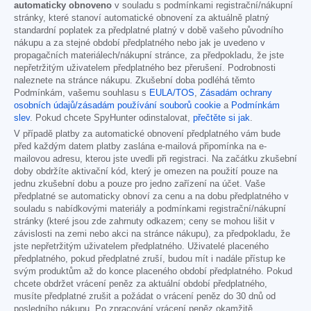
automaticky obnoveno
v souladu s podmínkami registrační/nákupní
stránky, které stanoví automatické obnovení za aktuálně platný
standardní poplatek za předplatné platný v době vašeho původního
nákupu a za stejné období předplatného nebo jak je uvedeno v
propagačních materiálech/nákupní stránce, za předpokladu, že jste
nepřetržitým uživatelem předplatného bez přerušení. Podrobnosti
naleznete na stránce nákupu. Zkušební doba podléhá těmto
Podmínkám, vašemu souhlasu s
EULA/TOS
,
Zásadám ochrany
osobních údajů/zásadám používání souborů cookie
a
Podmínkám
slev
. Pokud chcete SpyHunter odinstalovat,
přečtěte si jak
.
V případě platby za automatické obnovení předplatného vám bude
před každým datem platby zaslána e-mailová připomínka na e-
mailovou adresu, kterou jste uvedli při registraci. Na začátku zkušební
doby obdržíte aktivační kód, který je omezen na použití pouze na
jednu zkušební dobu a pouze pro jedno zařízení na účet. Vaše
předplatné se automaticky obnoví za cenu a na dobu předplatného v
souladu s nabídkovými materiály a podmínkami registrační/nákupní
stránky (které jsou zde zahrnuty odkazem; ceny se mohou lišit v
závislosti na zemi nebo akci na stránce nákupu), za předpokladu, že
jste nepřetržitým uživatelem předplatného. Uživatelé placeného
předplatného, pokud předplatné zruší, budou mít i nadále přístup ke
svým produktům až do konce placeného období předplatného. Pokud
chcete obdržet vrácení peněz za aktuální období předplatného,
musíte předplatné zrušit a požádat o vrácení peněz do 30 dnů od
posledního nákupu. Po zpracování vrácení peněz okamžitě