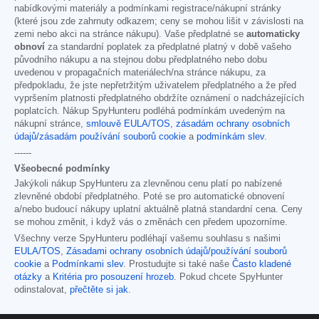
nabídkovými materiály a podmínkami registrace/nákupní stránky
(které jsou zde zahrnuty odkazem; ceny se mohou lišit v závislosti na
zemi nebo akci na stránce nákupu). Vaše předplatné se
automaticky
obnoví
za standardní poplatek za předplatné platný v době vašeho
původního nákupu a na stejnou dobu předplatného nebo dobu
uvedenou v propagačních materiálech/na stránce nákupu, za
předpokladu, že jste nepřetržitým uživatelem předplatného a že před
vypršením platnosti předplatného obdržíte oznámení o nadcházejících
poplatcích. Nákup SpyHunteru podléhá podmínkám uvedeným na
nákupní stránce,
smlouvě EULA/TOS
,
zásadám ochrany osobních
údajů/zásadám používání souborů cookie
a
podmínkám slev
.
------
Všeobecné podmínky
Jakýkoli nákup SpyHunteru za zlevněnou cenu platí po nabízené
zlevněné období předplatného. Poté se pro automatické obnovení
a/nebo budoucí nákupy uplatní aktuálně platná standardní cena. Ceny
se mohou změnit, i když vás o změnách cen předem upozorníme.
Všechny verze SpyHunteru podléhají vašemu souhlasu s našimi
EULA/TOS
,
Zásadami ochrany osobních údajů/používání souborů
cookie
a
Podmínkami slev
. Prostudujte si také naše
Často kladené
otázky
a
Kritéria pro posouzení hrozeb
. Pokud chcete SpyHunter
odinstalovat,
přečtěte si jak
.