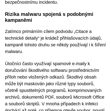
bezpečnostnímu incidentu.
Rizika malwaru spojená s podobnými
kampaněmi
Zatímco primárním cílem podvodu „Citace a
technické detaily“ je krádež přihlašovacích údajů,
kampaně tohoto druhu se někdy používají i k šíření
malwaru.
Útočníci často využívají spamové e-maily k
doručování škodlivého softwaru prostřednictvím
příloh nebo vložených odkazů. Škodlivý obsah
může být maskován jako různé typy souborů,
včetně spustitelných programů, komprimovaných
archivů, dokumentů PDF, souborů Microsoft Office
a souborů skriptů. V mnoha případech k infekci
dochází až poté, co příjemce otevře soubor, povolí