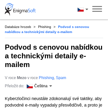
Skip
to
Čeština
content
Databáze hrozeb
Phishing
Podvod s cenovou
nabídkou a technickými detaily e-mailem
Podvod s cenovou nabídkou
a technickými detaily e-
mailem
V roce
Mezo
v roce
Phishing
,
Spam
Přeložit do:
Čeština
Kyberzločinci neustále zdokonalují své taktiky, aby
podvodné e-maily vypadaly přesvědčivě, a proto je