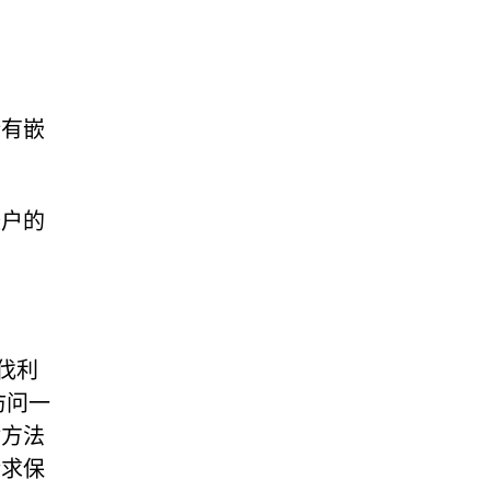
所有嵌
帐户的
。
伐利
访问一
对方法
请求保