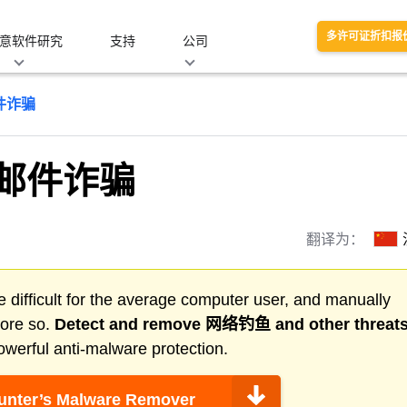
多许可证折扣报
意软件研究
支持
公司
件诈骗
邮件诈骗
翻译为：
 difficult for the average computer user, and manually
more so.
Detect and remove
网络钓鱼
and other threat
werful anti-malware protection.
nter’s Malware Remover