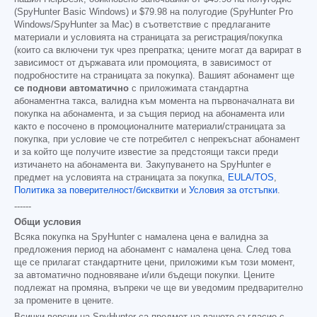
(SpyHunter Basic Windows) и
$79.98
на полугодие (SpyHunter Pro
Windows/SpyHunter за Mac) в съответствие с предлаганите
материали и условията на страницата за регистрация/покупка
(които са включени тук чрез препратка; цените могат да варират в
зависимост от държавата или промоцията, в зависимост от
подробностите на страницата за покупка). Вашият абонамент ще
се поднови автоматично
с приложимата стандартна
абонаментна такса, валидна към момента на първоначалната ви
покупка на абонамента, и за същия период на абонамента или
както е посочено в промоционалните материали/страницата за
покупка, при условие че сте потребител с непрекъснат абонамент
и за който ще получите известие за предстоящи такси преди
изтичането на абонамента ви. Закупуването на SpyHunter е
предмет на условията на страницата за покупка,
EULA/TOS
,
Политика за поверителност/бисквитки
и
Условия за отстъпки
.
------
Общи условия
Всяка покупка на SpyHunter с намалена цена е валидна за
предложения период на абонамент с намалена цена. След това
ще се прилагат стандартните цени, приложими към този момент,
за автоматично подновяване и/или бъдещи покупки. Цените
подлежат на промяна, въпреки че ще ви уведомим предварително
за промените в цените.
Всички версии на SpyHunter са предмет на вашето съгласие с