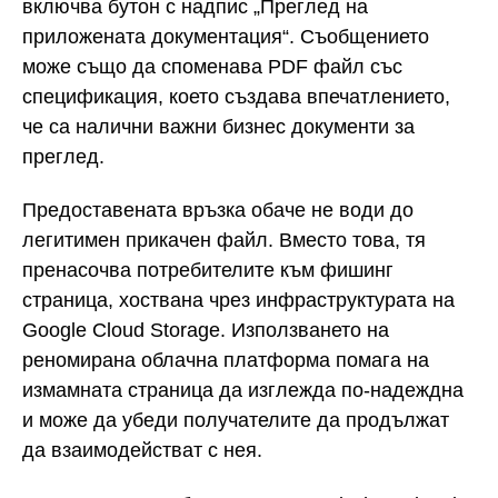
включва бутон с надпис „Преглед на
приложената документация“. Съобщението
може също да споменава PDF файл със
спецификация, което създава впечатлението,
че са налични важни бизнес документи за
преглед.
Предоставената връзка обаче не води до
легитимен прикачен файл. Вместо това, тя
пренасочва потребителите към фишинг
страница, хоствана чрез инфраструктурата на
Google Cloud Storage. Използването на
реномирана облачна платформа помага на
измамната страница да изглежда по-надеждна
и може да убеди получателите да продължат
да взаимодействат с нея.