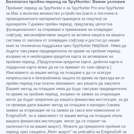
Безплатен пробен период на SpyHunter: Важни условия
Пробният период на SpyHunter е за SpyHunter Pro или SpyHunter
за Mac и включва множество устройства (както е посочено в
промоционалните материали/страницата за покупка) за
еднократен 7-дневен пробен период, предлагащ цялостна
функционалност за откриване и премахване на зловреден
софтуер, високоефективни защити за активна защита на вашата
система от заплахи от зловреден софтуер и достъп до нашия
екип за техническа поддръжка чрез SpyHunter HelpDesk. Няма да
бъдете таксувани предварително по време на пробния период,
въпреки че е необходима кредитна карта за активиране на
пробния период. (Предплатени кредитни карти, дебитни карти и
подаръчни карти може да не се приемат по тази оферта.)
Изискването за вашия метод на плащане е да се осигури
непрекъсната и безпроблемна защита по време на прехода ви от
пробен период към платен абонамент, ако решите да закупите.
Вашият метод на плащане няма да бъде таксуван предварително
по време на пробния период, въпреки че заявки за оторизация
могат да бъдат изпратени до вашата финансова институция, за да
се провери дали вашият метод на плащане е валиден (такива
заявки за оторизация не са заявки за такси или комисионни от
EnigmaSoft, но в зависимост от вашия метод на плащане и/или
вашата финансова институция, могат да се отразят на
наличността на вашия акаунт). Можете да прекратите пробния си
период чрез секцията „Моят акаунт“ на уебсайта на EnigmaSoft за