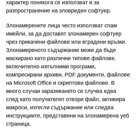
характер понякога се използват и за
разпространение на зловреден софтуер.
Злонамерените лица често използват спам
имейли, за да доставят злонамерен софтуер
чрез прикачени файлове или вградени връзки.
Злонамереното съдържание може да бъде
маскирано като различни типове файлове,
включително изпълними програми,
компресирани архиви, PDF документи, файлове
на Microsoft Office и скриптови файлове. В
много случаи заразяването се случва едва
след като получателят отвори файл, активира
макроси, изтегли съдържание или следва
инструкциите, представени на злонамерена уеб
страница.