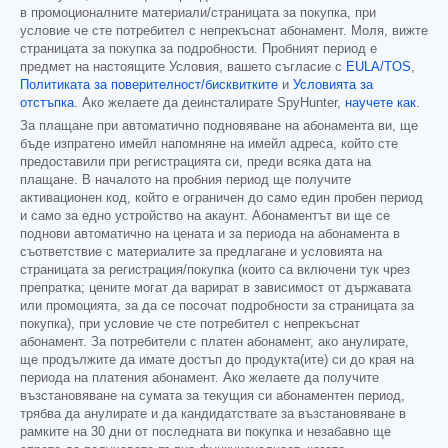
в промоционалните материали/страницата за покупка, при
условие че сте потребител с непрекъснат абонамент. Моля, вижте
страницата за покупка за подробности. Пробният период е
предмет на настоящите Условия, вашето съгласие с
EULA/TOS
,
Политиката за поверителност/бисквитките
и
Условията за
отстъпка
. Ако желаете да деинсталирате SpyHunter,
научете как
.
За плащане при автоматично подновяване на абонамента ви, ще
бъде изпратено имейл напомняне на имейл адреса, който сте
предоставили при регистрацията си, преди всяка дата на
плащане. В началото на пробния период ще получите
активационен код, който е ограничен до само един пробен период
и само за едно устройство на акаунт. Абонаментът ви ще се
поднови автоматично на цената и за периода на абонамента в
съответствие с материалите за предлагане и условията на
страницата за регистрация/покупка (които са включени тук чрез
препратка; цените могат да варират в зависимост от държавата
или промоцията, за да се посочат подробности за страницата за
покупка), при условие че сте потребител с непрекъснат
абонамент. За потребители с платен абонамент, ако анулирате,
ще продължите да имате достъп до продукта(ите) си до края на
периода на платения абонамент. Ако желаете да получите
възстановяване на сумата за текущия си абонаментен период,
трябва да анулирате и да кандидатствате за възстановяване в
рамките на 30 дни от последната ви покупка и незабавно ще