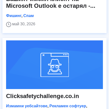
Microsoft Outlook е остарял -...
Фишинг
,
Спам
май 30, 2026
Clicksafetychallenge.co.in
Измамни уебсайтове
,
Рекламен софтуер
,