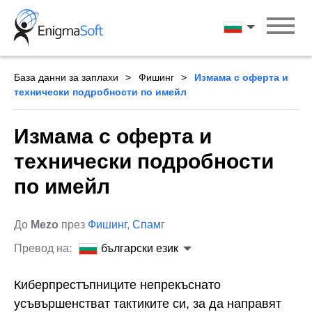
Skip
to
български ези
content
База данни за заплахи
Фишинг
Измама с оферта и
технически подробности по имейл
Измама с оферта и
технически подробности
по имейл
До
Mezo
през
Фишинг
,
Спам
г
Превод на:
български език
Киберпрестъпниците непрекъснато
усъвършенстват тактиките си, за да направят