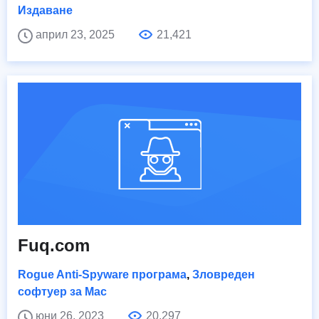
Издаване
април 23, 2025
21,421
Fuq.com
Rogue Anti-Spyware програма
,
Зловреден
софтуер за Mac
юни 26, 2023
20,297