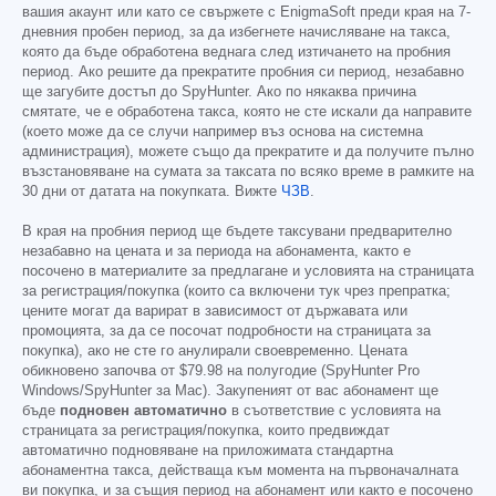
вашия акаунт или като се свържете с EnigmaSoft преди края на 7-
дневния пробен период, за да избегнете начисляване на такса,
която да бъде обработена веднага след изтичането на пробния
период. Ако решите да прекратите пробния си период, незабавно
ще загубите достъп до SpyHunter. Ако по някаква причина
смятате, че е обработена такса, която не сте искали да направите
(което може да се случи например въз основа на системна
администрация), можете също да прекратите и да получите пълно
възстановяване на сумата за таксата по всяко време в рамките на
30 дни от датата на покупката. Вижте
ЧЗВ
.
В края на пробния период ще бъдете таксувани предварително
незабавно на цената и за периода на абонамента, както е
посочено в материалите за предлагане и условията на страницата
за регистрация/покупка (които са включени тук чрез препратка;
цените могат да варират в зависимост от държавата или
промоцията, за да се посочат подробности на страницата за
покупка), ако не сте го анулирали своевременно. Цената
обикновено започва от
$79.98
на полугодие (SpyHunter Pro
Windows/SpyHunter за Mac). Закупеният от вас абонамент ще
бъде
подновен автоматично
в съответствие с условията на
страницата за регистрация/покупка, които предвиждат
автоматично подновяване на приложимата стандартна
абонаментна такса, действаща към момента на първоначалната
ви покупка, и за същия период на абонамент или както е посочено