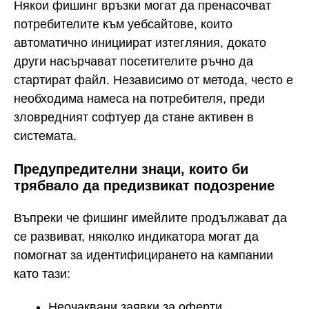
Някои фишинг връзки могат да пренасочват
потребителите към уебсайтове, които
автоматично инициират изтегляния, докато
други насърчават посетителите ръчно да
стартират файл. Независимо от метода, често е
необходима намеса на потребителя, преди
зловредният софтуер да стане активен в
системата.
Предупредителни знаци, които би
трябвало да предизвикат подозрение
Въпреки че фишинг имейлите продължават да
се развиват, няколко индикатора могат да
помогнат за идентифицирането на кампании
като тази:
Неочаквани заявки за оферти,