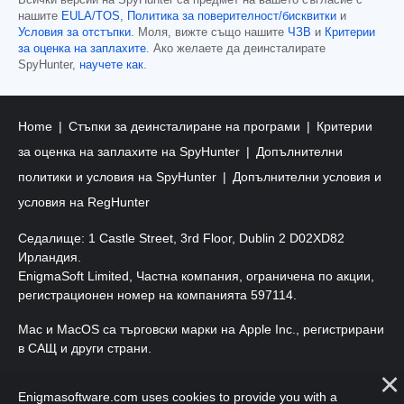
нашите
EULA/TOS
,
Политика за поверителност/бисквитки
и
Условия за отстъпки
. Моля, вижте също нашите
ЧЗВ
и
Критерии
за оценка на заплахите
. Ако желаете да деинсталирате
SpyHunter,
научете как
.
Home
Стъпки за деинсталиране на програми
Критерии
за оценка на заплахите на SpyHunter
Допълнителни
политики и условия на SpyHunter
Допълнителни условия и
условия на RegHunter
Седалище: 1 Castle Street, 3rd Floor, Dublin 2 D02XD82
Ирландия.
EnigmaSoft Limited, Частна компания, ограничена по акции,
регистрационен номер на компанията 597114.
Mac и MacOS са търговски марки на Apple Inc., регистрирани
в САЩ и други страни.
Авторско право 2016-
2026
. EnigmaSoft Ltd. Всички права
Enigmasoftware.com uses cookies to provide you with a
запазени.