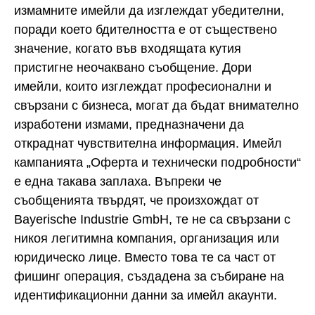
измамните имейли да изглеждат убедителни,
поради което бдителността е от съществено
значение, когато във входящата кутия
пристигне неочаквано съобщение. Дори
имейли, които изглеждат професионални и
свързани с бизнеса, могат да бъдат внимателно
изработени измами, предназначени да
откраднат чувствителна информация. Имейл
кампанията „Оферта и технически подробности“
е една такава заплаха. Въпреки че
съобщенията твърдят, че произхождат от
Bayerische Industrie GmbH, те не са свързани с
никоя легитимна компания, организация или
юридическо лице. Вместо това те са част от
фишинг операция, създадена за събиране на
идентификационни данни за имейл акаунти.