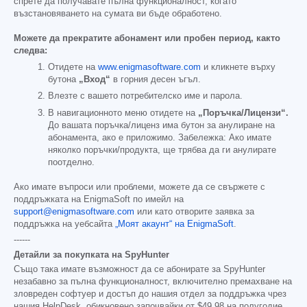
спрете да получавате пълна функционалност, когато
възстановяването на сумата ви бъде обработено.
Можете да прекратите абонамент или пробен период, както
следва:
Отидете на
www.enigmasoftware.com
и кликнете върху
бутона
„Вход“
в горния десен ъгъл.
Влезте с вашето потребителско име и парола.
В навигационното меню отидете на
„Поръчка/Лицензи“.
До вашата поръчка/лиценз има бутон за анулиране на
абонамента, ако е приложимо. Забележка: Ако имате
няколко поръчки/продукта, ще трябва да ги анулирате
поотделно.
Ако имате въпроси или проблеми, можете да се свържете с
поддръжката на EnigmaSoft по имейл на
support@enigmasoftware.com
или като отворите заявка за
поддръжка на уебсайта
„Моят акаунт“ на EnigmaSoft
.
------
Детайли за покупката на SpyHunter
Също така имате възможност да се абонирате за SpyHunter
незабавно за пълна функционалност, включително премахване на
зловреден софтуер и достъп до нашия отдел за поддръжка чрез
нашия HelpDesk, обикновено започвайки от
$49.98
на полугодие