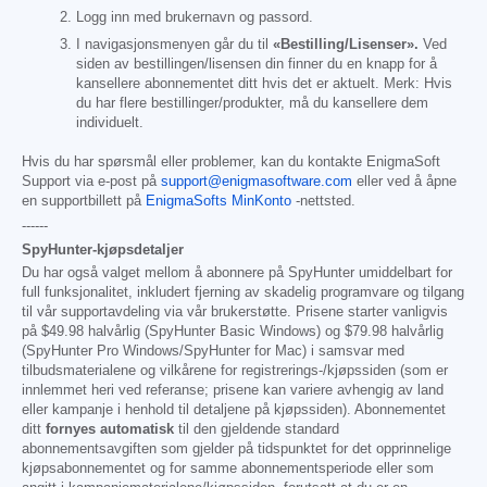
Logg inn med brukernavn og passord.
I navigasjonsmenyen går du til
«Bestilling/Lisenser».
Ved
siden av bestillingen/lisensen din finner du en knapp for å
kansellere abonnementet ditt hvis det er aktuelt. Merk: Hvis
du har flere bestillinger/produkter, må du kansellere dem
individuelt.
Hvis du har spørsmål eller problemer, kan du kontakte EnigmaSoft
Support via e-post på
support@enigmasoftware.com
eller ved å åpne
en supportbillett på
EnigmaSofts MinKonto
-nettsted.
------
SpyHunter-kjøpsdetaljer
Du har også valget mellom å abonnere på SpyHunter umiddelbart for
full funksjonalitet, inkludert fjerning av skadelig programvare og tilgang
til vår supportavdeling via vår brukerstøtte. Prisene starter vanligvis
på
$49.98
halvårlig (SpyHunter Basic Windows) og
$79.98
halvårlig
(SpyHunter Pro Windows/SpyHunter for Mac) i samsvar med
tilbudsmaterialene og vilkårene for registrerings-/kjøpssiden (som er
innlemmet heri ved referanse; prisene kan variere avhengig av land
eller kampanje i henhold til detaljene på kjøpssiden). Abonnementet
ditt
fornyes automatisk
til den gjeldende standard
abonnementsavgiften som gjelder på tidspunktet for det opprinnelige
kjøpsabonnementet og for samme abonnementsperiode eller som