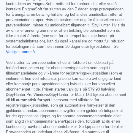
konto-delen av EnigmaSofts nettsted for kontoen din, eller ved å
kontakte EnigmaSoft før slutten av den 7 dager lange prøveperioden
for å unngå at en betaling forfaller og behandles umiddelbart etter at
prøveperioden utløper. Hvis du bestemmer deg for å kansellere under
prøveperioden, mister du umiddelbart tilgangen til SpyHunter. Hvis du
av en eller annen grunn mener at en betaling ble behandlet som du
ikke ønsket å foreta (noe som for eksempel kan skje basert på
systemadministrasjon), kan du også kansellere og motta full refusjon
for betalingen når som helst innen 30 dager etter kjøpsdatoen. Se
Vanlige spørsmål
.
Ved slutten av prøveperioden vil du bli fakturert umiddelbart på
forhånd med prisen og for abonnementsperioden som angitt i
tilbudsmaterialene og vilkårene for registrerings-/kjøpssiden (som er
innlemmet heri ved referanse; prisene kan variere avhengig av land
eller kampanje per kjøpssidedetaljer) hvis du ikke har kansellert
abonnementet i tide. Prisen starter vanligvis på
$79.98
halvårlig
(SpyHunter Pro Windows/SpyHunter for Mac). Ditt kjøpte abonnement
vil bli
automatisk fornyet
i samsvar med vilkårene for
registrerings-/kjøpssiden, som gir automatiske fornyelser til den
gjeldende standard abonnementsavgiften som gjelder på tidspunktet
for det opprinnelige kjøpet og for samme abonnementsperiode eller
som angitt i kampanjematerialene/kjøpssiden, forutsatt at du er en
kontinuerlig, uavbrutt abonnementsbruker. Se kjøpssiden for detaljer.
Prøveperioden er underlagt disse vilkårene, din samtykke til