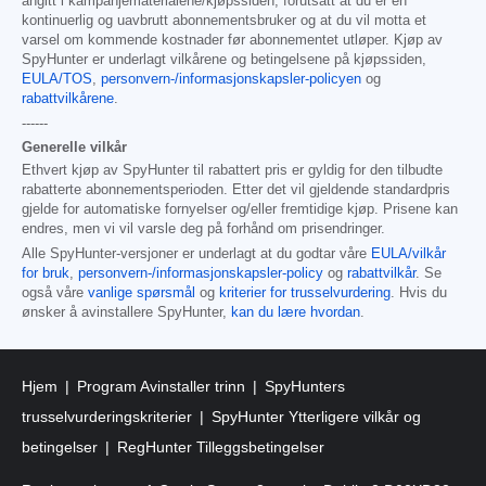
angitt i kampanjematerialene/kjøpssiden, forutsatt at du er en
kontinuerlig og uavbrutt abonnementsbruker og at du vil motta et
varsel om kommende kostnader før abonnementet utløper. Kjøp av
SpyHunter er underlagt vilkårene og betingelsene på kjøpssiden,
EULA/TOS
,
personvern-/informasjonskapsler-policyen
og
rabattvilkårene
.
------
Generelle vilkår
Ethvert kjøp av SpyHunter til rabattert pris er gyldig for den tilbudte
rabatterte abonnementsperioden. Etter det vil gjeldende standardpris
gjelde for automatiske fornyelser og/eller fremtidige kjøp. Prisene kan
endres, men vi vil varsle deg på forhånd om prisendringer.
Alle SpyHunter-versjoner er underlagt at du godtar våre
EULA/vilkår
for bruk
,
personvern-/informasjonskapsler-policy
og
rabattvilkår
. Se
også våre
vanlige spørsmål
og
kriterier for trusselvurdering
. Hvis du
ønsker å avinstallere SpyHunter,
kan du lære hvordan
.
Hjem
Program Avinstaller trinn
SpyHunters
trusselvurderingskriterier
SpyHunter Ytterligere vilkår og
betingelser
RegHunter Tilleggsbetingelser