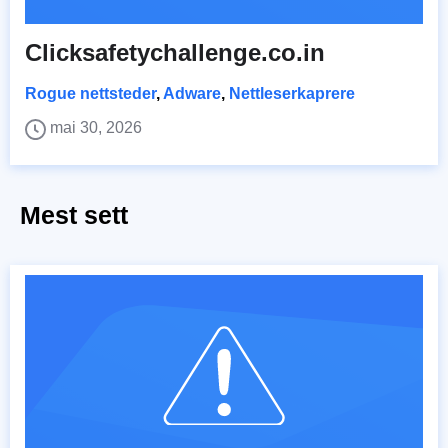
Clicksafetychallenge.co.in
Rogue nettsteder
,
Adware
,
Nettleserkaprere
mai 30, 2026
Mest sett