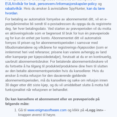
EULA/vilkår for bruk
,
personvern-/informasjonskapsler-policy
og
rabattvilkår
. Hvis du ønsker å avinstallere SpyHunter,
kan du lære
hvordan
.
For betaling av automatisk fornyelse av abonnementet ditt, vil en e-
postpåminnelse bli sendt til e-postadressen du oppga da du registrerte
deg, før hver betalingsdato. Ved starten av prøveperioden vil du motta
en aktiveringskode som er begrenset til bruk for kun én prøveperiode
og for kun én enhet per konto. Abonnementet ditt vil automatisk
fornyes til prisen og for abonnementsperioden i samsvar med
tilbudsmaterialene og vilkårene for registrerings-/kjøpssiden (som er
innlemmet heri ved referanse; prisene kan variere avhengig av land
eller kampanje per kjøpssidedetaljer), forutsatt at du er en kontinuerlig,
uavbrutt abonnementsbruker. For betalende abonnementsbrukere vil
du fortsette å ha tilgang til produktet/produktene dine frem til slutten
av den betalte abonnementsperioden hvis du kansellerer. Hvis du
ønsker å motta refusjon for den daværende gjeldende
abonnementsperioden, må du kansellere og søke om refusjon innen
30 dager etter ditt siste kjøp, og du vil umiddelbart slutte å motta full
funksjonalitet når refusjonen er behandlet.
Du kan kansellere et abonnement eller en prøveperiode på
følgende måte:
Gå til
www.enigmasoftware.com
og klikk på
«Logg inn»
-
knappen øverst til høyre.