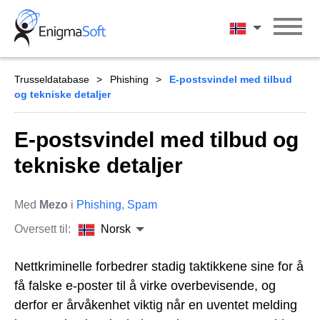
Skip
to
Norsk
content
Trusseldatabase
Phishing
E-postsvindel med tilbud
og tekniske detaljer
E-postsvindel med tilbud og
tekniske detaljer
Med
Mezo
i
Phishing
,
Spam
Oversett til:
Norsk
Nettkriminelle forbedrer stadig taktikkene sine for å
få falske e-poster til å virke overbevisende, og
derfor er årvåkenhet viktig når en uventet melding