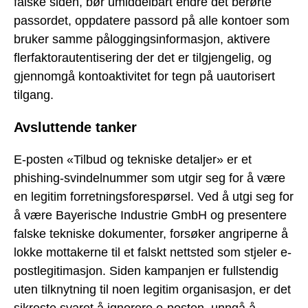
falske siden, bør umiddelbart endre det berørte
passordet, oppdatere passord på alle kontoer som
bruker samme påloggingsinformasjon, aktivere
flerfaktorautentisering der det er tilgjengelig, og
gjennomgå kontoaktivitet for tegn på uautorisert
tilgang.
Avsluttende tanker
E-posten «Tilbud og tekniske detaljer» er et
phishing-svindelnummer som utgir seg for å være
en legitim forretningsforespørsel. Ved å utgi seg for
å være Bayerische Industrie GmbH og presentere
falske tekniske dokumenter, forsøker angriperne å
lokke mottakerne til et falskt nettsted som stjeler e-
postlegitimasjon. Siden kampanjen er fullstendig
uten tilknytning til noen legitim organisasjon, er det
sikreste svaret å ignorere e-posten, unngå å