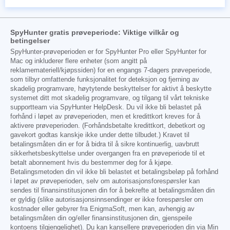
SpyHunter gratis prøveperiode: Viktige vilkår og
betingelser
SpyHunter-prøveperioden er for SpyHunter Pro eller SpyHunter for
Mac og inkluderer flere enheter (som angitt på
reklamemateriell/kjøpssiden) for en engangs 7-dagers prøveperiode,
som tilbyr omfattende funksjonalitet for deteksjon og fjerning av
skadelig programvare, høytytende beskyttelser for aktivt å beskytte
systemet ditt mot skadelig programvare, og tilgang til vårt tekniske
supportteam via SpyHunter HelpDesk. Du vil ikke bli belastet på
forhånd i løpet av prøveperioden, men et kredittkort kreves for å
aktivere prøveperioden. (Forhåndsbetalte kredittkort, debetkort og
gavekort godtas kanskje ikke under dette tilbudet.) Kravet til
betalingsmåten din er for å bidra til å sikre kontinuerlig, uavbrutt
sikkerhetsbeskyttelse under overgangen fra en prøveperiode til et
betalt abonnement hvis du bestemmer deg for å kjøpe.
Betalingsmetoden din vil ikke bli belastet et betalingsbeløp på forhånd
i løpet av prøveperioden, selv om autorisasjonsforespørsler kan
sendes til finansinstitusjonen din for å bekrefte at betalingsmåten din
er gyldig (slike autorisasjonsinnsendinger er ikke forespørsler om
kostnader eller gebyrer fra EnigmaSoft, men kan, avhengig av
betalingsmåten din og/eller finansinstitusjonen din, gjenspeile
kontoens tilgjengelighet). Du kan kansellere prøveperioden din via Min