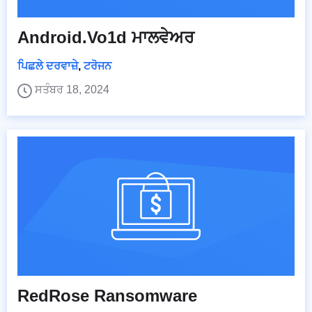
Android.Vo1d ਮਾਲਵੇਅਰ
ਪਿਛਲੇ ਦਰਵਾਜ਼ੇ
,
ਟਰੋਜਨ
ਸਤੰਬਰ 18, 2024
RedRose Ransomware