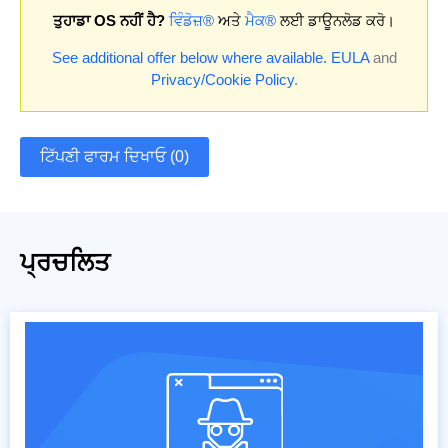
ਤੁਹਾਡਾ OS ਨਹੀਂ ਹੈ?
ਵਿੰਡੋਜ਼®
ਅਤੇ
ਮੈਕ®
ਲਈ ਡਾਊਨਲੋਡ ਕਰੋ।
See additional offer below where available.
EULA
and
Privacy/Cookie Policy
.
ਟਿੱਪਣੀ ਫਾਰਮ ਦਿਖਾਓ (0)
ਪ੍ਰਚਲਿਤ