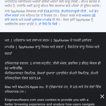
ਆਟੋਮੈਟਿਕ ਨਵੀਨੀਕਰਨ ਅਤੇ/ਜਾਂ ਭਵਿੱਖੀ ਖਰੀਦਾਂ ਲਈ ਲਾਗੂ ਹੋਵੇਗੀ। ਕੀਮਤ ਬਦਲਣ ਦੇ
ਅਧੀਨ ਹੈ, ਹਾਲਾਂਕਿ ਅਸੀਂ ਤੁਹਾਨੂੰ ਕੀਮਤ ਵਿੱਚ ਬਦਲਾਅ ਬਾਰੇ ਪਹਿਲਾਂ ਹੀ ਸੂਚਿਤ ਕਰਾਂਗੇ।
ਸਾਰੇ SpyHunter ਸੰਸਕਰਣ ਸਾਡੀ
EULA/TOS
,
ਗੋਪਨੀਯਤਾ/ਕੂਕੀ ਨੀਤੀ
, ਅਤੇ
ਛੋਟ
ਦੀਆਂ ਸ਼ਰਤਾਂ
ਨਾਲ ਸਹਿਮਤ ਹੋਣ 'ਤੇ ਨਿਰਭਰ ਹਨ। ਕਿਰਪਾ ਕਰਕੇ ਸਾਡੇ
ਅਕਸਰ ਪੁੱਛੇ
ਜਾਂਦੇ ਸਵਾਲ
ਅਤੇ
ਧਮਕੀ ਮੁਲਾਂਕਣ ਮਾਪਦੰਡ
ਵੀ ਵੇਖੋ। ਜੇਕਰ ਤੁਸੀਂ SpyHunter ਨੂੰ
ਅਣਇੰਸਟੌਲ ਕਰਨਾ ਚਾਹੁੰਦੇ ਹੋ,
ਤਾਂ ਸਿੱਖੋ ਕਿ ਕਿਵੇਂ
।
ਘਰ
ਪ੍ਰੋਗਰਾਮ ਅਣ ਸਥਾਪਤ ਕਦਮ
SpyHunter ਦੇ ਧਮਕੀ ਮੁਲਾਂਕਣ
ਮਾਪਦੰਡ
SpyHunter ਵਾਧੂ ਨਿਯਮ ਅਤੇ ਸ਼ਰਤਾਂ
ਰੈਗਹੰਟਰ ਵਾਧੂ ਨਿਯਮ ਅਤੇ
ਸ਼ਰਤਾਂ
ਰਜਿਸਟਰਡ ਦਫਤਰ: 1 ਕਾਸਲ ਸਟ੍ਰੀਟ, ਤੀਜੀ ਮੰਜ਼ਲ, ਡਬਲਿਨ 2 ਡੀ02 ਐਕਸ ਡੀ
82 ਆਇਰਲੈਂਡ.
ਐਨੀਗਮਾਸਾਫਟ ਲਿਮਟਿਡ, ਸ਼ੇਅਰਾਂ ਦੁਆਰਾ ਪ੍ਰਾਈਵੇਟ ਕੰਪਨੀ ਲਿਮਟਿਡ, ਕੰਪਨੀ
ਰਜਿਸਟ੍ਰੇਸ਼ਨ ਨੰਬਰ 597114.
Mac ਅਤੇ MacOS Apple Inc. ਦੇ ਟ੍ਰੇਡਮਾਰਕ ਹਨ, ਜੋ US ਅਤੇ ਹੋਰ ਦੇਸ਼ਾਂ ਵਿੱਚ
ਰਜਿਸਟਰਡ ਹਨ।
Enigmasoftware.com uses cookies to provide you with a
ਕਾਪੀਰਾਈਟ 2016-2026. ਐਨੀਗਮਾਸੋਫਟ ਲਿਮਟਿਡ ਸਾਰੇ ਹੱਕ ਰਾਖਵੇਂ ਹਨ.
better browsing experience and analyze how users navigate