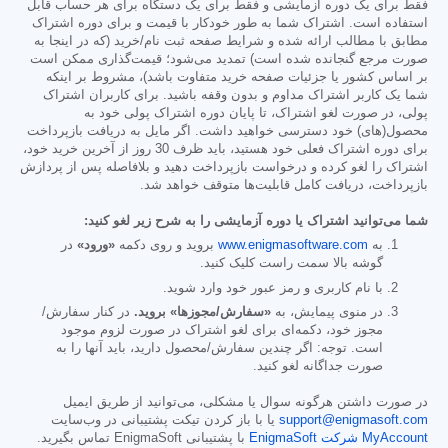
فقط برای یک دوره آزمایشی و فقط برای یک دستگاه برای هر حساب قابل
استفاده است. اشتراک شما به طور خودکار با قیمت و برای دوره اشتراک
مطابق با مطالب ارائه شده و شرایط صفحه ثبت نام/خرید (که در اینجا به
صورت مرجع گنجانده شده است) تمدید می‌شود؛ قیمت‌گذاری ممکن است
بر اساس کشور یا جزئیات صفحه خرید متفاوت باشد)، مشروط بر اینکه
شما یک کاربر اشتراک مداوم و بدون وقفه باشید. برای کاربران اشتراک
پولی، در صورت لغو اشتراک، تا پایان دوره اشتراک پولی خود به
محصول(های) خود دسترسی خواهید داشت. اگر مایل به دریافت بازپرداخت
برای دوره اشتراک فعلی خود هستید، باید ظرف 30 روز از آخرین خرید خود،
اشتراک را لغو کرده و درخواست بازپرداخت دهید و بلافاصله پس از پردازش
بازپرداخت، دریافت کامل قابلیت‌ها متوقف خواهد شد.
شما می‌توانید اشتراک یا دوره آزمایشی را به شرح زیر لغو کنید:
به
www.enigmasoftware.com
بروید و روی دکمه
«ورود»
در
گوشه بالا سمت راست کلیک کنید.
با نام کاربری و رمز عبور خود وارد شوید.
در منوی پیمایش، به
«سفارش/مجوزها» بروید.
در کنار سفارش/
مجوز خود، دکمه‌ای برای لغو اشتراک در صورت لزوم موجود
است. توجه: اگر چندین سفارش/محصول دارید، باید آنها را به
صورت جداگانه لغو کنید.
در صورت داشتن هرگونه سوال یا مشکلی، می‌توانید از طریق ایمیل
support@enigmasoft.com
یا با باز کردن تیکت پشتیبانی در وب‌سایت
MyAccount شرکت EnigmaSoft
با پشتیبانی EnigmaSoft تماس بگیرید.