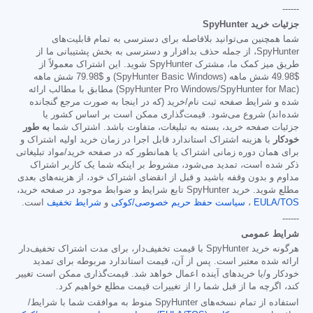
------
جزئیات خرید SpyHunter
شما همچنین می‌توانید بلافاصله برای دسترسی به تمام قابلیت‌های
SpyHunter، از جمله حذف بدافزار و دسترسی به بخش پشتیبانی ما از
طریق میز کمک ما، مشترک SpyHunter شوید. این اشتراک معمولاً از
$49.98
شش ماهه (SpyHunter Basic Windows) و
$79.98
شش ماهه
(SpyHunter Pro Windows/SpyHunter for Mac) مطابق با مطالب ارائه
شده و شرایط صفحه ثبت نام/خرید (که در اینجا به صورت مرجع گنجانده
شده‌اند) شروع می‌شود. قیمت‌گذاری ممکن است بر اساس کشور یا
جزئیات صفحه خرید، بسته به تبلیغات، متفاوت باشد. اشتراک شما
به طور
خودکار
با هزینه اشتراک استاندارد قابل اجرا در زمان خرید اولیه اشتراک و
برای همان دوره زمانی اشتراک یا همانطور که در صفحه خرید/مواد تبلیغاتی
ذکر شده است، تمدید می‌شود، مشروط بر اینکه شما یک کاربر اشتراک
مداوم و بدون وقفه باشید و قبل از انقضای اشتراک خود، از هزینه‌های بعدی
مطلع شوید. خرید SpyHunter تابع شرایط و ضوابط موجود در صفحه خرید،
EULA/TOS
،
سیاست حفظ حریم خصوصی/کوکی
و
شرایط تخفیف
است.
------
شرایط عمومی
هرگونه خرید SpyHunter با قیمت تخفیف‌دار، برای مدت اشتراک تخفیف‌دار
ارائه شده معتبر است. پس از آن، قیمت استاندارد مربوطه برای تمدید
خودکار و/یا خریدهای آینده اعمال خواهد شد. قیمت‌گذاری ممکن است تغییر
کند، اگرچه ما از قبل شما را از تغییرات قیمت مطلع خواهیم کرد.
استفاده از تمام نسخه‌های SpyHunter منوط به موافقت شما با شرایط/