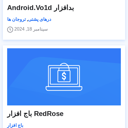
Android.Vo1d بدافزار
درهای پشتی
,
تروجان ها
سپتامبر 18, 2024
باج افزار RedRose
باج افزار