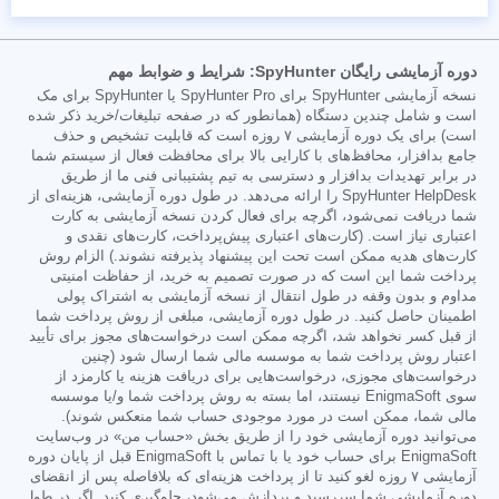
دوره آزمایشی رایگان SpyHunter: شرایط و ضوابط مهم
نسخه آزمایشی SpyHunter برای SpyHunter Pro یا SpyHunter برای مک
است و شامل چندین دستگاه (همانطور که در صفحه تبلیغات/خرید ذکر شده
است) برای یک دوره آزمایشی ۷ روزه است که قابلیت تشخیص و حذف
جامع بدافزار، محافظ‌های با کارایی بالا برای محافظت فعال از سیستم شما
در برابر تهدیدات بدافزار و دسترسی به تیم پشتیبانی فنی ما از طریق
SpyHunter HelpDesk را ارائه می‌دهد. در طول دوره آزمایشی، هزینه‌ای از
شما دریافت نمی‌شود، اگرچه برای فعال کردن نسخه آزمایشی به کارت
اعتباری نیاز است. (کارت‌های اعتباری پیش‌پرداخت، کارت‌های نقدی و
کارت‌های هدیه ممکن است تحت این پیشنهاد پذیرفته نشوند.) الزام روش
پرداخت شما این است که در صورت تصمیم به خرید، از حفاظت امنیتی
مداوم و بدون وقفه در طول انتقال از نسخه آزمایشی به اشتراک پولی
اطمینان حاصل کنید. در طول دوره آزمایشی، مبلغی از روش پرداخت شما
از قبل کسر نخواهد شد، اگرچه ممکن است درخواست‌های مجوز برای تأیید
اعتبار روش پرداخت شما به موسسه مالی شما ارسال شود (چنین
درخواست‌های مجوزی، درخواست‌هایی برای دریافت هزینه یا کارمزد از
سوی EnigmaSoft نیستند، اما بسته به روش پرداخت شما و/یا موسسه
مالی شما، ممکن است در مورد موجودی حساب شما منعکس شوند).
می‌توانید دوره آزمایشی خود را از طریق بخش «حساب من» در وب‌سایت
EnigmaSoft برای حساب خود یا با تماس با EnigmaSoft قبل از پایان دوره
آزمایشی ۷ روزه لغو کنید تا از پرداخت هزینه‌ای که بلافاصله پس از انقضای
دوره آزمایشی شما سررسید و پردازش می‌شود، جلوگیری کنید. اگر در طول