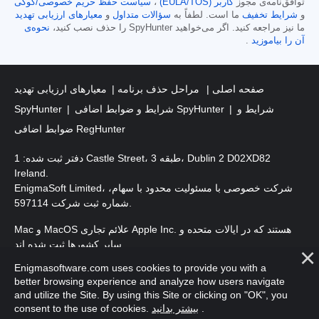
توافق‌نامه‌ی مجوز
کاربر (EULA/TOS)
،
سیاست حفظ حریم خصوصی/کوکی
و
شرایط تخفیف
ما است. لطفاً به
سؤالات متداول
و
معیارهای ارزیابی تهدید
ما نیز مراجعه کنید. اگر می‌خواهید SpyHunter را حذف نصب کنید،
نحوه‌ی
آن را بیاموزید
.
صفحه اصلی
مراحل حذف برنامه
معیارهای ارزیابی تهدید
شرایط و
شرایط و ضوابط اضافی SpyHunter
SpyHunter
ضوابط اضافی RegHunter
دفتر ثبت شده: 1 Castle Street، طبقه 3، Dublin 2 D02XD82
Ireland.
EnigmaSoft Limited، شرکت خصوصی با مسئولیت محدود با سهام،
شماره ثبت شرکت 597114.
Mac و MacOS علائم تجاری Apple Inc. هستند که در ایالات متحده و
سایر کشورها ثبت شده اند.
Enigmasoftware.com uses cookies to provide you with a
حق چاپ 2016-2026. EnigmaSoft Ltd. کلیه حقوق محفوظ است.
better browsing experience and analyze how users navigate
and utilize the Site. By using this Site or clicking on "OK", you
.
بیشتر بدانید
consent to the use of cookies.