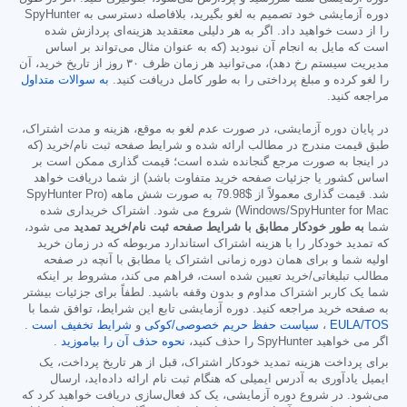
دوره آزمایشی خود تصمیم به لغو بگیرید، بلافاصله دسترسی به SpyHunter
را از دست خواهید داد. اگر به هر دلیلی معتقدید هزینه‌ای پردازش شده
است که مایل به انجام آن نبودید (که به عنوان مثال می‌تواند بر اساس
مدیریت سیستم رخ دهد)، می‌توانید هر زمان ظرف ۳۰ روز از تاریخ خرید، آن
را لغو کرده و مبلغ پرداختی را به طور کامل دریافت کنید.
به سوالات متداول
مراجعه کنید.
در پایان دوره آزمایشی، در صورت عدم لغو به موقع، هزینه و مدت اشتراک،
طبق قیمت مندرج در مطالب ارائه شده و شرایط صفحه ثبت نام/خرید (که
در اینجا به صورت مرجع گنجانده شده است؛ قیمت گذاری ممکن است بر
اساس کشور یا جزئیات صفحه خرید متفاوت باشد) از شما دریافت خواهد
شد. قیمت گذاری معمولاً از
$79.98
به صورت شش ماهه (SpyHunter Pro
Windows/SpyHunter for Mac) شروع می شود. اشتراک خریداری شده
شما
به طور خودکار مطابق با شرایط صفحه ثبت نام/خرید تمدید
می شود،
که تمدید خودکار را با هزینه اشتراک استاندارد مربوطه که در زمان خرید
اولیه شما و برای همان دوره زمانی اشتراک یا مطابق با آنچه در صفحه
مطالب تبلیغاتی/خرید تعیین شده است، فراهم می کند، مشروط بر اینکه
شما یک کاربر اشتراک مداوم و بدون وقفه باشید. لطفاً برای جزئیات بیشتر
به صفحه خرید مراجعه کنید. دوره آزمایشی تابع این شرایط، توافق شما با
EULA/TOS
،
سیاست حفظ حریم خصوصی/کوکی
و
شرایط تخفیف است
.
اگر می خواهید SpyHunter را حذف کنید،
نحوه حذف آن را بیاموزید
.
برای پرداخت هزینه تمدید خودکار اشتراک، قبل از هر تاریخ پرداخت، یک
ایمیل یادآوری به آدرس ایمیلی که هنگام ثبت نام ارائه داده‌اید، ارسال
می‌شود. در شروع دوره آزمایشی، یک کد فعال‌سازی دریافت خواهید کرد که