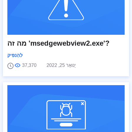
מה זה 'msedgewebview2.exe'?
לְהַנפִּיק
יָנוּאָר 25, 2022
37,370