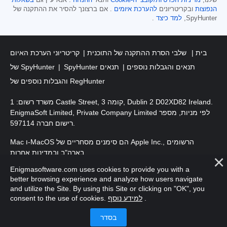
הנפוצות
ובקריטריונים
להערכת איומים
. אם ברצונך להסיר את ההתקנה של
SpyHunter,
למד כיצד
.
בית
שלבי הסרת ההתקנה של התוכנית
קריטריוני הערכת האיום
SpyHunter תנאים והגבלות נוספים
תנאים
של SpyHunter
והגבלות נוספים של RegHunter
משרד רשום: 1 Castle Street, קומה 3, Dublin 2 D02XD82 Ireland.
EnigmaSoft Limited, Private Company Limited לפי מניות, מספר
רישום חברה 597114.
Mac ו-MacOS הם סימנים מסחריים של Apple Inc., הרשומים
בארה"ב ובמדינות אחרות.
Enigmasoftware.com uses cookies to provide you with a
זכויות יוצרים 2016-2026. EnigmaSoft Ltd. כל הזכויות שמורות.
better browsing experience and analyze how users navigate
and utilize the Site. By using this Site or clicking on "OK", you
.
למידע נוסף
consent to the use of cookies.