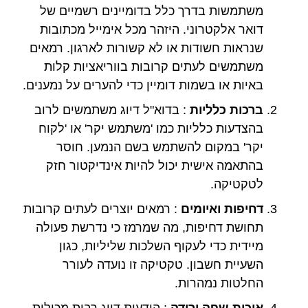
משתמשות בדרך כלל בדומיינים רשמיים של
דואר אלקטרוני. היזהר מכל אימייל מכתובות
שנראות חשודות או לא קשורות לארגון. רמאים
משתמשים לעתים קרובות בווריאציות קלות
באיות או בשמות דומיין כדי להערים על נמענים.
ברכות כלליות
: בדוא"ל דיוג משתמשים לרוב
בהצדעות כלליות כמו 'משתמש יקר' או 'לקוח
יקר' במקום להשתמש בשם הנמען. חוסר
בהתאמה אישית יכול להיות אינדיקטור חזק
לטקטיקה.
דחיפות ואיומים
: רמאים יוצרים לעתים קרובות
תחושת דחיפות, מה שמרמז כי נדרשת פעולה
מיידית כדי לעקוף השלכות שליליות, כגון
השעיית חשבון. טקטיקה זו נועדה לעורר
החלטות נמהרות.
איכות שפה ירודה
: הודעות דיוג רבות מכילות