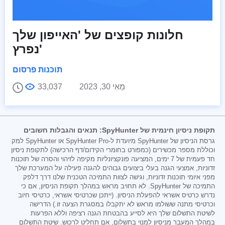
חלונות קופצים של 'האייפון שלך
נפרץ'
תוכנות פרסום
מַאִי 30, 2023
33,037
תקופת ניסיון חינמית של SpyHunter: תנאים והגבלות חשובים
גרסת הניסיון של SpyHunter מיועדת ל-SpyHunter Pro או SpyHunter למק
וכוללת מספר מכשירים (כמפורט בחומרי הקידום/דף הרכישה) לתקופת ניסיון
חד פעמית של 7 ימים, המציעה פונקציונליות מקיפה לזיהוי והסרה של תוכנות
זדוניות, אמצעי הגנה בעלי ביצועים גבוהים להגנה פעילה על המערכת שלך
מפני איומי תוכנות זדוניות, וגישה לצוות התמיכה הטכנית שלנו דרך דלפק
התמיכה של SpyHunter. לא תחויב מראש במהלך תקופת הניסיון, אם כי
נדרש כרטיס אשראי להפעלת הניסיון. (ייתכן שכרטיסי אשראי, כרטיסי חיוב
וכרטיסי מתנה ששולמו מראש לא יתקבלו במסגרת הצעה זו.) הדרישה
לשיטת התשלום שלך היא לסייע בהבטחת הגנה רציפה וללא הפרעות
במהלך המעבר מניסיון למנוי בתשלום, אם תחליט לרכוש. שיטת התשלום