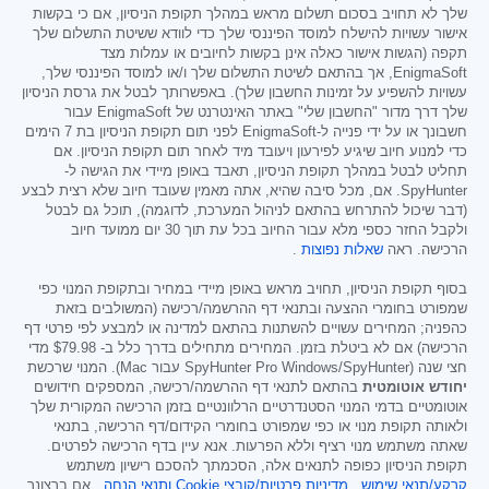
שלך לא תחויב בסכום תשלום מראש במהלך תקופת הניסיון, אם כי בקשות
אישור עשויות להישלח למוסד הפיננסי שלך כדי לוודא ששיטת התשלום שלך
תקפה (הגשות אישור כאלה אינן בקשות לחיובים או עמלות מצד
EnigmaSoft, אך בהתאם לשיטת התשלום שלך ו/או למוסד הפיננסי שלך,
עשויות להשפיע על זמינות החשבון שלך). באפשרותך לבטל את גרסת הניסיון
שלך דרך מדור "החשבון שלי" באתר האינטרנט של EnigmaSoft עבור
חשבונך או על ידי פנייה ל-EnigmaSoft לפני תום תקופת הניסיון בת 7 הימים
כדי למנוע חיוב שיגיע לפירעון ויעובד מיד לאחר תום תקופת הניסיון. אם
תחליט לבטל במהלך תקופת הניסיון, תאבד באופן מיידי את הגישה ל-
SpyHunter. אם, מכל סיבה שהיא, אתה מאמין שעובד חיוב שלא רצית לבצע
(דבר שיכול להתרחש בהתאם לניהול המערכת, לדוגמה), תוכל גם לבטל
ולקבל החזר כספי מלא עבור החיוב בכל עת תוך 30 יום ממועד חיוב
הרכישה. ראה
שאלות נפוצות
.
בסוף תקופת הניסיון, תחויב מראש באופן מיידי במחיר ובתקופת המנוי כפי
שמפורט בחומרי ההצעה ובתנאי דף ההרשמה/רכישה (המשולבים בזאת
כהפניה; המחירים עשויים להשתנות בהתאם למדינה או למבצע לפי פרטי דף
הרכישה) אם לא ביטלת בזמן. המחירים מתחילים בדרך כלל ב-
$79.98
מדי
חצי שנה (SpyHunter Pro Windows/SpyHunter עבור Mac). המנוי שרכשת
יחודש אוטומטית
בהתאם לתנאי דף ההרשמה/רכישה, המספקים חידושים
אוטומטיים בדמי המנוי הסטנדרטיים הרלוונטיים בזמן הרכישה המקורית שלך
ולאותה תקופת מנוי או כפי שמפורט בחומרי הקידום/דף הרכישה, בתנאי
שאתה משתמש מנוי רציף וללא הפרעות. אנא עיין בדף הרכישה לפרטים.
תקופת הניסיון כפופה לתנאים אלה, הסכמתך להסכם רישיון משתמש
קרקע/תנאי שימוש
,
מדיניות פרטיות/קובצי Cookie
ותנאי הנחה
. אם ברצונך