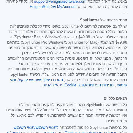
באמצעות דוא"ל לכתובת
support@enigmasoftware.com
או על ידי פתיחת
פנייה לתמיכה באתר האינטרנט
MyAccount של EnigmaSoft
.
------
פרטי רכישה של SpyHunter
יש לך גם אפשרות להירשם ל-SpyHunter באופן מיידי לקבלת פונקציונליות
מלאה, כולל הסרת תוכנות זדוניות וגישה למחלקת התמיכה שלנו דרך מרכז
התמיכה שלנו, החל מ-
$49.98
חצי שנתי (SpyHunter Basic Windows) ו-
$79.98
חצי שנתי (SpyHunter Pro Windows/SpyHunter for Mac) בהתאם
לחומרי ההצעה ולתנאי דף ההרשמה/רכישה (המשולבים במסמך זה כהפניה;
המחירים עשויים להשתנות בהתאם למדינה או למבצע לפי פרטי דף
הרכישה). המנוי שלך
יחודש אוטומטית
בדמי המנוי הסטנדרטיים הרלוונטיים
בזמן הרכישה המקורית שלך ולאותה תקופת מנוי או כפי שצוין בחומרי
הקידום/דף הרכישה, בתנאי שאתה משתמש מנוי רציף וללא הפרעות ועבורם
תקבל הודעה על חיובים עתידיים לפני תום המנוי שלך. רכישת SpyHunter
כפופה לתנאים וההגבלות בדף הרכישה,
הסכם רישיון משתמש קרקע/תנאי
שימוש
,
מדיניות הפרטיות/קובצי Cookie
ותנאי ההנחה
.
------
תנאים כלליים
כל רכישה של SpyHunter במחיר מוזל תקפה לתקופת המנוי המוזלת
המוצעת. לאחר מכן, המחיר הסטנדרטי הרלוונטי יחול על חידושים אוטומטיים
ו/או רכישות עתידיות. המחירים עשויים להשתנות, אך נודיע לכם מראש על
שינויי מחירים.
כל גרסאות SpyHunter כפופות להסכמתך
לתנאי השימוש/תנאי השימוש
שלנו,
מדיניות הפרטיות/קובצי ה-Cookie
ותנאי
ההנחה
. אנא עיין גם
בשאלות