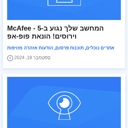
McAfee - המחשב שלך נגוע ב-5
וירוסים! הונאת פופ-אפ
אתרים נוכלים
,
תוכנות פרסום
,
הודעות אזהרה מזויפות
סֶפּטֶמבֶּר 18, 2024