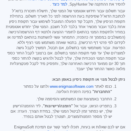
להסיר את ההתקנה של SpyHunter,
למד כיצד
.
עבור תשלום עבור חידוש אוטומטי של המנוי שלך, תישלח תזכורת בדוא"ל
לכתובת הדוא"ל שסיפקת בעת ההרשמה לפני כל תאריך תשלום. בתחילת
תקופת הניסיון שלך, תקבל קוד הפעלה המוגבל לשימוש עבור תקופת ניסיון
אחת בלבד ועבור מכשיר אחד בלבד לכל חשבון. המנוי שלך יחודש אוטומטית
במחיר ולתקופת המנוי בהתאם לחומרי ההצעה ולתנאי דף ההרשמה/רכישה
(המשולבים במסמך זה כהפניה; התמחור עשוי להשתנות בהתאם למדינה או
לקידום לפי פרטי דף הרכישה), בתנאי שאתה משתמש מנוי רציף וללא
הפרעות. עבור משתמשי מנוי בתשלום, אם תבטל, תמשיך לקבל גישה
למוצר/ים שלך עד סוף תקופת המנוי בתשלום. אם ברצונך לקבל החזר כספי
עבור תקופת המנוי הנוכחית שלך, עליך לבטל ולהגיש בקשה להחזר כספי
תוך 30 יום ממועד הרכישה האחרונה שלך, ותפסיק מיד לקבל פונקציונליות
מלאה כאשר ההחזר שלך יעובד.
ניתן לבטל מנוי או תקופת ניסיון באופן הבא:
כנסו לאתר
www.enigmasoftware.com
ולחצו על כפתור
"התחברות"
בפינה הימנית העליונה.
התחבר באמצעות שם המשתמש והסיסמה שלך.
בתפריט הניווט, עבור אל
"הזמנה/רישיונות".
ליד ההזמנה/רישיון
שלך, יש כפתור זמין לביטול המנוי שלך, במידת הצורך. הערה: אם
יש לך מספר הזמנות/מוצרים, תצטרך לבטל אותם בנפרד.
אם יש לכם שאלות או בעיות, תוכלו ליצור קשר עם תמיכת EnigmaSoft