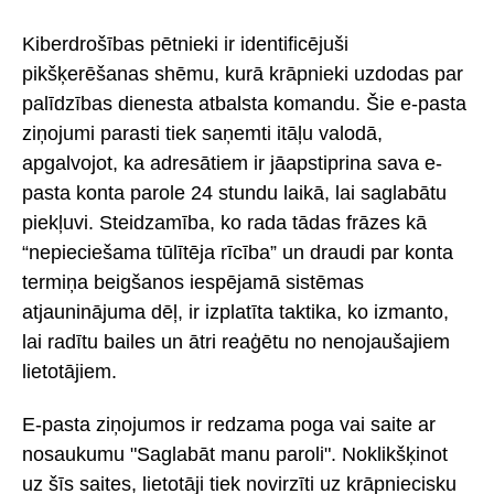
Kiberdrošības pētnieki ir identificējuši
pikšķerēšanas shēmu, kurā krāpnieki uzdodas par
palīdzības dienesta atbalsta komandu. Šie e-pasta
ziņojumi parasti tiek saņemti itāļu valodā,
apgalvojot, ka adresātiem ir jāapstiprina sava e-
pasta konta parole 24 stundu laikā, lai saglabātu
piekļuvi. Steidzamība, ko rada tādas frāzes kā
“nepieciešama tūlītēja rīcība” un draudi par konta
termiņa beigšanos iespējamā sistēmas
atjauninājuma dēļ, ir izplatīta taktika, ko izmanto,
lai radītu bailes un ātri reaģētu no nenojaušajiem
lietotājiem.
E-pasta ziņojumos ir redzama poga vai saite ar
nosaukumu "Saglabāt manu paroli". Noklikšķinot
uz šīs saites, lietotāji tiek novirzīti uz krāpniecisku