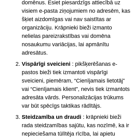
domēnus. Esiet piesardzīgs attiecībā uz
visiem e-pasta ziņojumiem no adresēm, kas
šķiet aizdomīgas vai nav saistītas ar
organizāciju. Krāpnieki bieži izmanto
nelielas pareizrakstības vai domēna
nosaukumu variācijas, lai apmānītu
adresātus.
Vispārīgi sveicieni
: pikšķerēšanas e-
pastos bieži tiek izmantoti vispārīgi
sveicieni, piemēram, “Cienījamais lietotāj”
vai “Cienījamais klient”, nevis tiek izmantots
adresāta vārds. Personalizācijas trūkums
var būt spēcīgs taktikas rādītājs.
Steidzamība un draudi
: krāpnieki bieži
rada steidzamības sajūtu, kas nozīmē, ka ir
nepieciešama tūlītēja rīcība, lai apietu