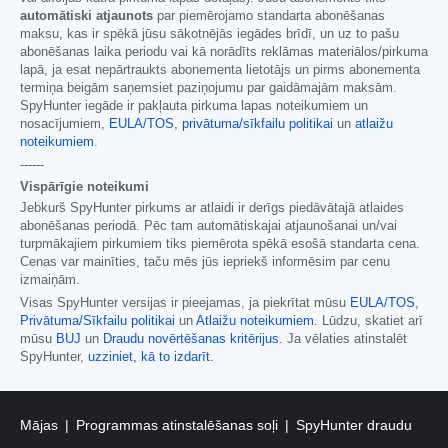
automātiski atjaunots
par piemērojamo standarta abonēšanas
maksu, kas ir spēkā jūsu sākotnējās iegādes brīdī, un uz to pašu
abonēšanas laika periodu vai kā norādīts reklāmas materiālos/pirkuma
lapā, ja esat nepārtraukts abonementa lietotājs un pirms abonementa
termiņa beigām saņemsiet paziņojumu par gaidāmajām maksām.
SpyHunter iegāde ir pakļauta pirkuma lapas noteikumiem un
nosacījumiem,
EULA/TOS
,
privātuma/sīkfailu politikai
un
atlaižu
noteikumiem
.
------
Vispārīgie noteikumi
Jebkurš SpyHunter pirkums ar atlaidi ir derīgs piedāvātajā atlaides
abonēšanas periodā. Pēc tam automātiskajai atjaunošanai un/vai
turpmākajiem pirkumiem tiks piemērota spēkā esošā standarta cena.
Cenas var mainīties, taču mēs jūs iepriekš informēsim par cenu
izmaiņām.
Visas SpyHunter versijas ir pieejamas, ja piekrītat mūsu
EULA/TOS
,
Privātuma/Sīkfailu politikai
un
Atlaižu noteikumiem
. Lūdzu, skatiet arī
mūsu
BUJ
un
Draudu novērtēšanas kritērijus
. Ja vēlaties atinstalēt
SpyHunter,
uzziniet, kā to izdarīt
.
Mājas
Programmas atinstalēšanas soļi
SpyHunter draudu