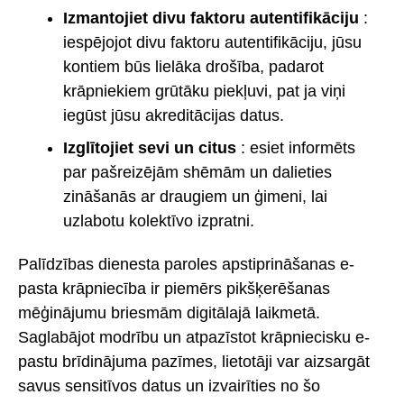
Izmantojiet divu faktoru autentifikāciju
:
iespējojot divu faktoru autentifikāciju, jūsu
kontiem būs lielāka drošība, padarot
krāpniekiem grūtāku piekļuvi, pat ja viņi
iegūst jūsu akreditācijas datus.
Izglītojiet sevi un citus
: esiet informēts
par pašreizējām shēmām un dalieties
zināšanās ar draugiem un ģimeni, lai
uzlabotu kolektīvo izpratni.
Palīdzības dienesta paroles apstiprināšanas e-
pasta krāpniecība ir piemērs pikšķerēšanas
mēģinājumu briesmām digitālajā laikmetā.
Saglabājot modrību un atpazīstot krāpniecisku e-
pastu brīdinājuma pazīmes, lietotāji var aizsargāt
savus sensitīvos datus un izvairīties no šo