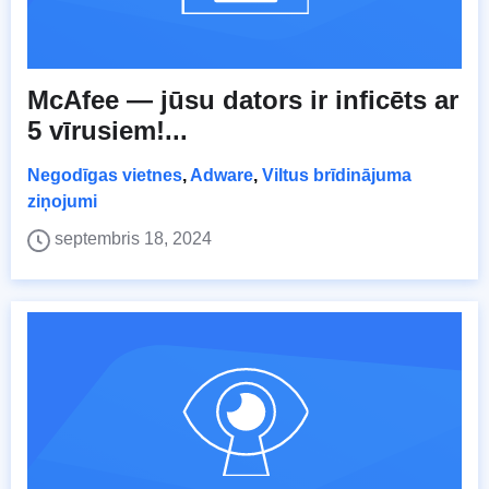
McAfee — jūsu dators ir inficēts ar
5 vīrusiem!...
Negodīgas vietnes
,
Adware
,
Viltus brīdinājuma
ziņojumi
septembris 18, 2024