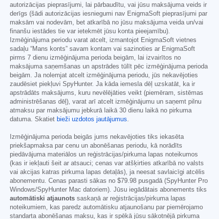
autorizācijas pieprasījumi, lai pārbaudītu, vai jūsu maksājuma veids ir
derīgs (šādi autorizācijas iesniegumi nav EnigmaSoft pieprasījumi par
maksām vai nodevām, bet atkarībā no jūsu maksājuma veida un/vai
finanšu iestādes tie var ietekmēt jūsu konta pieejamību).
Izmēģinājuma periodu varat atcelt, izmantojot EnigmaSoft vietnes
sadaļu “Mans konts” savam kontam vai sazinoties ar EnigmaSoft
pirms 7 dienu izmēģinājuma perioda beigām, lai izvairītos no
maksājuma saņemšanas un apstrādes tūlīt pēc izmēģinājuma perioda
beigām. Ja nolemjat atcelt izmēģinājuma periodu, jūs nekavējoties
zaudēsiet piekļuvi SpyHunter. Ja kāda iemesla dēļ uzskatāt, ka ir
apstrādāts maksājums, kuru nevēlējāties veikt (piemēram, sistēmas
administrēšanas dēļ), varat arī atcelt izmēģinājumu un saņemt pilnu
atmaksu par maksājumu jebkurā laikā 30 dienu laikā no pirkuma
datuma. Skatiet
bieži uzdotos jautājumus
.
Izmēģinājuma perioda beigās jums nekavējoties tiks iekasēta
priekšapmaksa par cenu un abonēšanas periodu, kā norādīts
piedāvājuma materiālos un reģistrācijas/pirkuma lapas noteikumos
(kas ir iekļauti šeit ar atsauci; cenas var atšķirties atkarībā no valsts
vai akcijas katras pirkuma lapas detaļās), ja neesat savlaicīgi atcēlis
abonementu. Cenas parasti sākas no
$79.98
pusgadā (SpyHunter Pro
Windows/SpyHunter Mac datoriem). Jūsu iegādātais abonements tiks
automātiski atjaunots
saskaņā ar reģistrācijas/pirkuma lapas
noteikumiem, kas paredz automātisku atjaunošanu par piemērojamo
standarta abonēšanas maksu, kas ir spēkā jūsu sākotnējā pirkuma