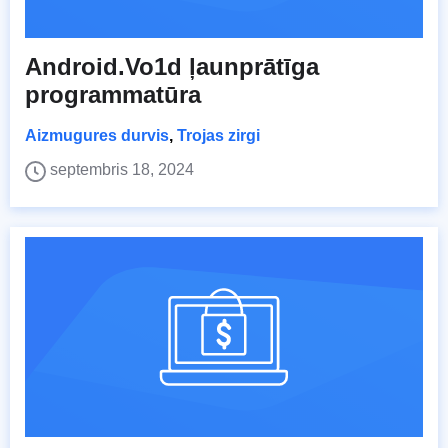
Android.Vo1d ļaunprātīga
programmatūra
Aizmugures durvis
,
Trojas zirgi
septembris 18, 2024