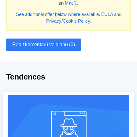
un
Mac®
.
See additional offer below where available.
EULA
and
Privacy/Cookie Policy
.
Rādīt komentāru veidlapu (0)
Tendences