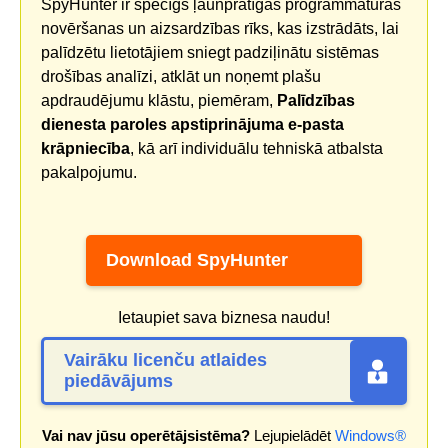
SpyHunter ir spēcīgs ļaunprātīgas programmatūras
novēršanas un aizsardzības rīks, kas izstrādāts, lai
palīdzētu lietotājiem sniegt padziļinātu sistēmas
drošības analīzi, atklāt un noņemt plašu
apdraudējumu klāstu, piemēram,
Palīdzības
dienesta paroles apstiprinājuma e-pasta
krāpniecība
, kā arī individuālu tehniskā atbalsta
pakalpojumu.
Download SpyHunter
Ietaupiet sava biznesa naudu!
Vairāku licenču atlaides
piedāvājums
Vai nav jūsu operētājsistēma?
Lejupielādēt
Windows®