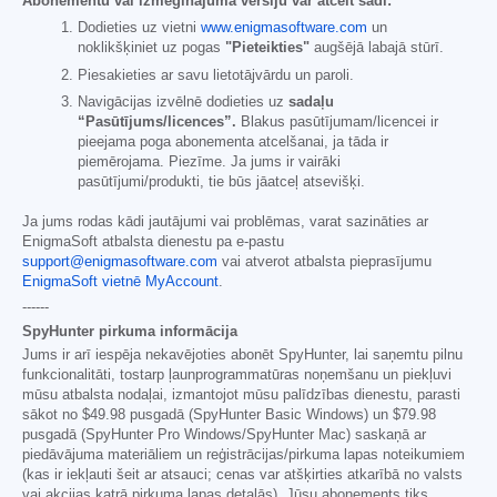
Abonementu vai izmēģinājuma versiju var atcelt šādi:
Dodieties uz vietni
www.enigmasoftware.com
un
noklikšķiniet uz pogas
"Pieteikties"
augšējā labajā stūrī.
Piesakieties ar savu lietotājvārdu un paroli.
Navigācijas izvēlnē dodieties uz
sadaļu
“Pasūtījums/licences”.
Blakus pasūtījumam/licencei ir
pieejama poga abonementa atcelšanai, ja tāda ir
piemērojama. Piezīme. Ja jums ir vairāki
pasūtījumi/produkti, tie būs jāatceļ atsevišķi.
Ja jums rodas kādi jautājumi vai problēmas, varat sazināties ar
EnigmaSoft atbalsta dienestu pa e-pastu
support@enigmasoftware.com
vai atverot atbalsta pieprasījumu
EnigmaSoft vietnē MyAccount
.
------
SpyHunter pirkuma informācija
Jums ir arī iespēja nekavējoties abonēt SpyHunter, lai saņemtu pilnu
funkcionalitāti, tostarp ļaunprogrammatūras noņemšanu un piekļuvi
mūsu atbalsta nodaļai, izmantojot mūsu palīdzības dienestu, parasti
sākot no
$49.98
pusgadā (SpyHunter Basic Windows) un
$79.98
pusgadā (SpyHunter Pro Windows/SpyHunter Mac) saskaņā ar
piedāvājuma materiāliem un reģistrācijas/pirkuma lapas noteikumiem
(kas ir iekļauti šeit ar atsauci; cenas var atšķirties atkarībā no valsts
vai akcijas katrā pirkuma lapas detaļās). Jūsu abonements tiks