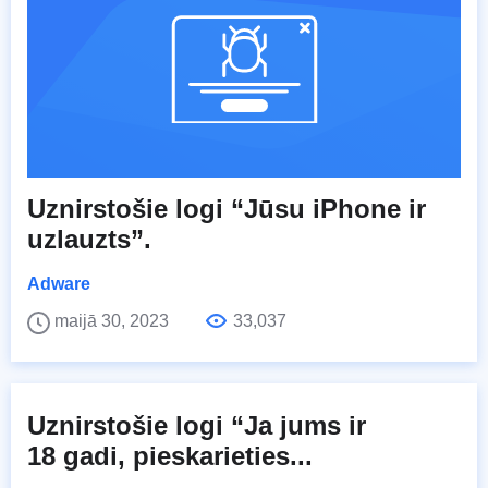
Uznirstošie logi “Jūsu iPhone ir
uzlauzts”.
Adware
maijā 30, 2023
33,037
Uznirstošie logi “Ja jums ir
18 gadi, pieskarieties...