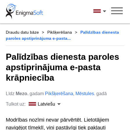
Skip
to
Latviešu
content
Draudu datu bāze
Pikšķerēšana
Palīdzības dienesta
paroles apstiprinājuma e-pasta...
Palīdzības dienesta paroles
apstiprinājuma e-pasta
krāpniecība
Līdz
Mezo.
gadam
Pikšķerēšana
,
Mēstules
. gadā
Tulkot uz:
Latviešu
Modrības nozīmi nevar pārvērtēt. Lietotājiem
navigējot tīmeklī, viņi pastāvīgi tiek pakļauti