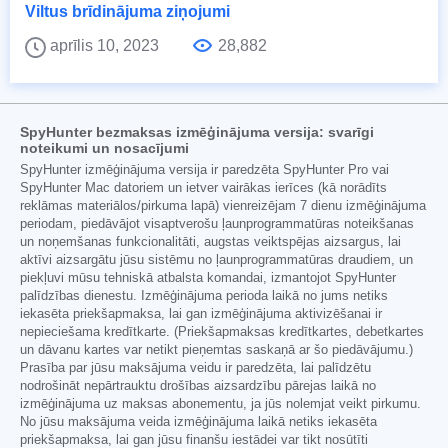
Viltus brīdinājuma ziņojumi
aprīlis 10, 2023
28,882
SpyHunter bezmaksas izmēģinājuma versija: svarīgi
noteikumi un nosacījumi
SpyHunter izmēģinājuma versija ir paredzēta SpyHunter Pro vai
SpyHunter Mac datoriem un ietver vairākas ierīces (kā norādīts
reklāmas materiālos/pirkuma lapā) vienreizējam 7 dienu izmēģinājuma
periodam, piedāvājot visaptverošu ļaunprogrammatūras noteikšanas
un noņemšanas funkcionalitāti, augstas veiktspējas aizsargus, lai
aktīvi aizsargātu jūsu sistēmu no ļaunprogrammatūras draudiem, un
piekļuvi mūsu tehniskā atbalsta komandai, izmantojot SpyHunter
palīdzības dienestu. Izmēģinājuma perioda laikā no jums netiks
iekasēta priekšapmaksa, lai gan izmēģinājuma aktivizēšanai ir
nepieciešama kredītkarte. (Priekšapmaksas kredītkartes, debetkartes
un dāvanu kartes var netikt pieņemtas saskaņā ar šo piedāvājumu.)
Prasība par jūsu maksājuma veidu ir paredzēta, lai palīdzētu
nodrošināt nepārtrauktu drošības aizsardzību pārejas laikā no
izmēģinājuma uz maksas abonementu, ja jūs nolemjat veikt pirkumu.
No jūsu maksājuma veida izmēģinājuma laikā netiks iekasēta
priekšapmaksa, lai gan jūsu finanšu iestādei var tikt nosūtīti