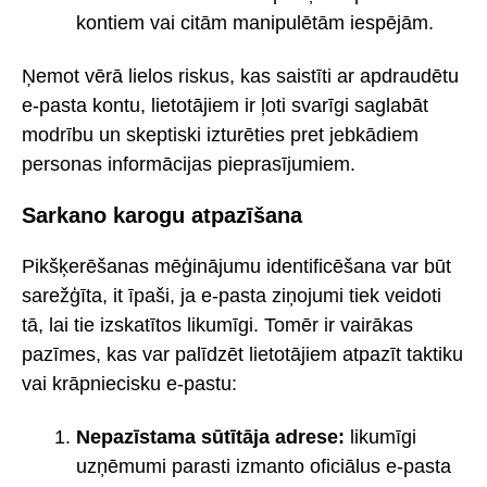
kontiem vai citām manipulētām iespējām.
Ņemot vērā lielos riskus, kas saistīti ar apdraudētu
e-pasta kontu, lietotājiem ir ļoti svarīgi saglabāt
modrību un skeptiski izturēties pret jebkādiem
personas informācijas pieprasījumiem.
Sarkano karogu atpazīšana
Pikšķerēšanas mēģinājumu identificēšana var būt
sarežģīta, it īpaši, ja e-pasta ziņojumi tiek veidoti
tā, lai tie izskatītos likumīgi. Tomēr ir vairākas
pazīmes, kas var palīdzēt lietotājiem atpazīt taktiku
vai krāpniecisku e-pastu:
Nepazīstama sūtītāja adrese:
likumīgi
uzņēmumi parasti izmanto oficiālus e-pasta