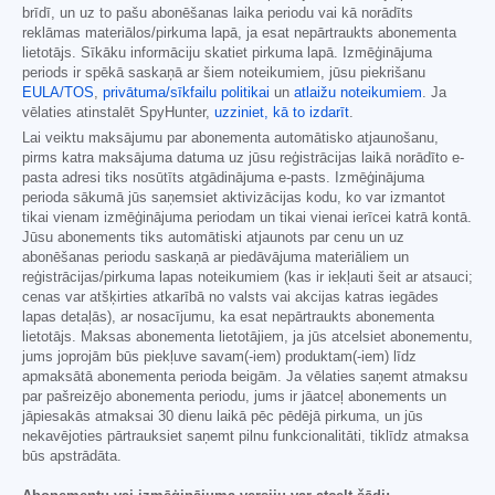
brīdī, un uz to pašu abonēšanas laika periodu vai kā norādīts
reklāmas materiālos/pirkuma lapā, ja esat nepārtraukts abonementa
lietotājs. Sīkāku informāciju skatiet pirkuma lapā. Izmēģinājuma
periods ir spēkā saskaņā ar šiem noteikumiem, jūsu piekrišanu
EULA/TOS
,
privātuma/sīkfailu politikai
un
atlaižu noteikumiem
. Ja
vēlaties atinstalēt SpyHunter,
uzziniet, kā to izdarīt
.
Lai veiktu maksājumu par abonementa automātisko atjaunošanu,
pirms katra maksājuma datuma uz jūsu reģistrācijas laikā norādīto e-
pasta adresi tiks nosūtīts atgādinājuma e-pasts. Izmēģinājuma
perioda sākumā jūs saņemsiet aktivizācijas kodu, ko var izmantot
tikai vienam izmēģinājuma periodam un tikai vienai ierīcei katrā kontā.
Jūsu abonements tiks automātiski atjaunots par cenu un uz
abonēšanas periodu saskaņā ar piedāvājuma materiāliem un
reģistrācijas/pirkuma lapas noteikumiem (kas ir iekļauti šeit ar atsauci;
cenas var atšķirties atkarībā no valsts vai akcijas katras iegādes
lapas detaļās), ar nosacījumu, ka esat nepārtraukts abonementa
lietotājs. Maksas abonementa lietotājiem, ja jūs atcelsiet abonementu,
jums joprojām būs piekļuve savam(-iem) produktam(-iem) līdz
apmaksātā abonementa perioda beigām. Ja vēlaties saņemt atmaksu
par pašreizējo abonementa periodu, jums ir jāatceļ abonements un
jāpiesakās atmaksai 30 dienu laikā pēc pēdējā pirkuma, un jūs
nekavējoties pārtrauksiet saņemt pilnu funkcionalitāti, tiklīdz atmaksa
būs apstrādāta.