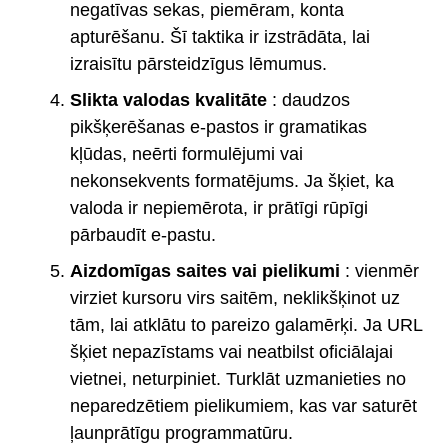
negatīvas sekas, piemēram, konta
apturēšanu. Šī taktika ir izstrādāta, lai
izraisītu pārsteidzīgus lēmumus.
Slikta valodas kvalitāte
: daudzos
pikšķerēšanas e-pastos ir gramatikas
kļūdas, neērti formulējumi vai
nekonsekvents formatējums. Ja šķiet, ka
valoda ir nepiemērota, ir prātīgi rūpīgi
pārbaudīt e-pastu.
Aizdomīgas saites vai pielikumi
: vienmēr
virziet kursoru virs saitēm, neklikšķinot uz
tām, lai atklātu to pareizo galamērķi. Ja URL
šķiet nepazīstams vai neatbilst oficiālajai
vietnei, neturpiniet. Turklāt uzmanieties no
neparedzētiem pielikumiem, kas var saturēt
ļaunprātīgu programmatūru.