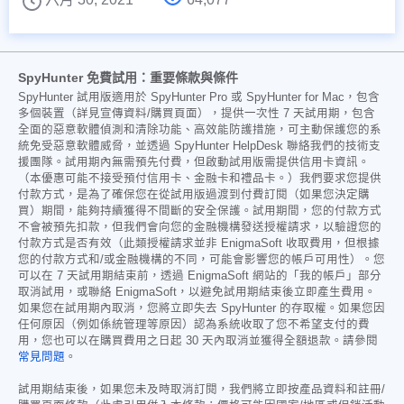
SpyHunter 免費試用：重要條款與條件
SpyHunter 試用版適用於 SpyHunter Pro 或 SpyHunter for Mac，包含
多個裝置（詳見宣傳資料/購買頁面），提供一次性 7 天試用期，包含
全面的惡意軟體偵測和清除功能、高效能防護措施，可主動保護您的系
統免受惡意軟體威脅，並透過 SpyHunter HelpDesk 聯絡我們的技術支
援團隊。試用期內無需預先付費，但啟動試用版需提供信用卡資訊。
（本優惠可能不接受預付信用卡、金融卡和禮品卡。）我們要求您提供
付款方式，是為了確保您在從試用版過渡到付費訂閱（如果您決定購
買）期間，能夠持續獲得不間斷的安全保護。試用期間，您的付款方式
不會被預先扣款，但我們會向您的金融機構發送授權請求，以驗證您的
付款方式是否有效（此類授權請求並非 EnigmaSoft 收取費用，但根據
您的付款方式和/或金融機構的不同，可能會影響您的帳戶可用性）。您
可以在 7 天試用期結束前，透過 EnigmaSoft 網站的「我的帳戶」部分
取消試用，或聯絡 EnigmaSoft，以避免試用期結束後立即產生費用。
如果您在試用期內取消，您將立即失去 SpyHunter 的存取權。如果您因
任何原因（例如係統管理等原因）認為系統收取了您不希望支付的費
用，您也可以在購買費用之日起 30 天內取消並獲得全額退款。請參閱
常見問題
。
試用期結束後，如果您未及時取消訂閱，我們將立即按產品資料和註冊/