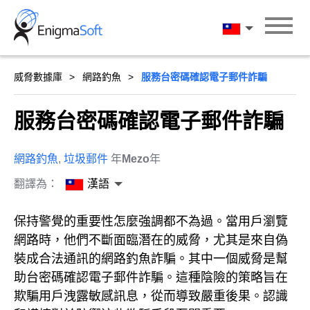
Skip
to
漢語
content
威脅數據庫
網路釣魚
服務台密碼確認電子郵件詐騙
服務台密碼確認電子郵件詐騙
網路釣魚
,
垃圾郵件
年
Mezo
年
翻譯為：
漢語
保持警覺的重要性怎麼強調都不為過。當用戶瀏覽
網路時，他們不斷面臨潛在的威脅，尤其是來自偽
裝成合法通訊的網路釣魚詐騙。其中一個威脅是幫
助台密碼確認電子郵件詐騙。這種陰險的策略旨在
欺騙用戶洩露敏感訊息，從而導致嚴重後果。認識