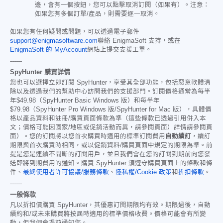
邊，會有一個按鈕，您可以點擊取消訂閱（如果有）。注意：
如果您有多個訂單/產品，則需要逐一取消。
如果您有任何疑問或問題，可以透過電子郵件
support@enigmasoftware.com
聯絡 EnigmaSoft 支持，或在
EnigmaSoft 的 MyAccount
網站上提交支援工單。
------
SpyHunter 購買詳情
您也可以選擇立即訂閱 SpyHunter，享受其全部功能，包括惡意軟體清
除以及透過我們的幫助中心訪問我們的支援部門。訂閱價格通常為每半
年
$49.98
（SpyHunter Basic Windows 版）和每半年
$79.98
（SpyHunter Pro Windows 版/SpyHunter for Mac 版），具體價
格以產品資料和註冊/購買頁面條款為準（這些條款已透過引用併入本
文；價格可能因國家/地區或促銷活動而異，請參閱頁面）詳情請參閱頁
面）。您的訂閱將以您首次購買時適用的標準訂閱費用
自動續訂
，續訂
期限與首次購買時相同，或以促銷資料/購買頁面中規定的期限為準。前
提是您是連續不間斷的訂閱用戶，並且我們會在您的訂閱到期前向您發
送即將到期費用的通知。購買 SpyHunter 須遵守購買頁面上的條款和條
件、
最終使用者許可協議/服務條款
、
隱私權/Cookie 政策
和
折扣條款
。
------
一般條款
凡以折扣價購買 SpyHunter，其優惠訂閱期限均有效。期限過後，自動
續約和/或未來購買將按屆時適用的標準價格收費。價格可能會有所變
動，但我們會提前通知您。