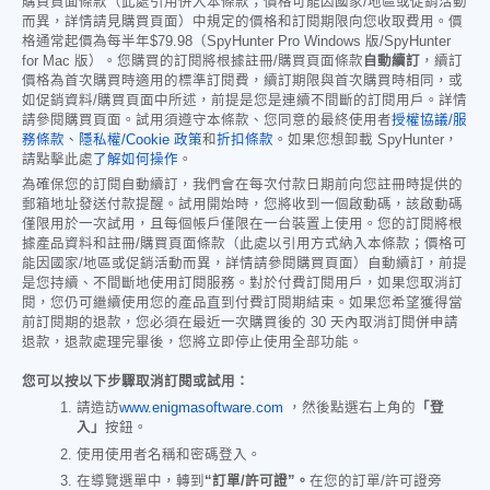
購買頁面條款（此處引用併入本條款；價格可能因國家/地區或促銷活動
而異，詳情請見購買頁面）中規定的價格和訂閱期限向您收取費用。價
格通常起價為每半年
$79.98
（SpyHunter Pro Windows 版/SpyHunter
for Mac 版）。您購買的訂閱將根據註冊/購買頁面條款
自動續訂
，續訂
價格為首次購買時適用的標準訂閱費，續訂期限與首次購買時相同，或
如促銷資料/購買頁面中所述，前提是您是連續不間斷的訂閱用戶。詳情
請參閱購買頁面。試用須遵守本條款、您同意的最終使用者
授權協議/服
務條款
、
隱私權/Cookie 政策
和
折扣條款
。如果您想卸載 SpyHunter，
請點擊此處
了解如何操作
。
為確保您的訂閱自動續訂，我們會在每次付款日期前向您註冊時提供的
郵箱地址發送付款提醒。試用開始時，您將收到一個啟動碼，該啟動碼
僅限用於一次試用，且每個帳戶僅限在一台裝置上使用。您的訂閱將根
據產品資料和註冊/購買頁面條款（此處以引用方式納入本條款；價格可
能因國家/地區或促銷活動而異，詳情請參閱購買頁面）自動續訂，前提
是您持續、不間斷地使用訂閱服務。對於付費訂閱用戶，如果您取消訂
閱，您仍可繼續使用您的產品直到付費訂閱期結束。如果您希望獲得當
前訂閱期的退款，您必須在最近一次購買後的 30 天內取消訂閱併申請
退款，退款處理完畢後，您將立即停止使用全部功能。
您可以按以下步驟取消訂閱或試用：
請造訪
www.enigmasoftware.com
，然後點選右上角的
「登
入」
按鈕。
使用使用者名稱和密碼登入。
在導覽選單中，轉到
“訂單/許可證”。
在您的訂單/許可證旁