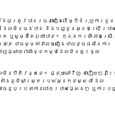
រាស់ដែលត្រូវបានរចនាឡើងដើម្បីជំរុញការជូន
តដែលមិនចង់បាន និងបញ្ជូនអ្នកប្រើប្រាស
្ត ឬសូម្បីតែព្យាបាទ។ ក្នុងករណីភាគច្រ
េតនាទេ ជាធម្មតាវាលេចឡើងជាលទ្ធផលនៃការ
ាញផ្សាយពាណិជ្ជកម្មដែលមិនគួរឱ្យ
េះមិនឋិតិវន្តទេ។ ផ្ទុយទៅវិញ ជារឿយៗវាប្
ីតាំងភូមិសាស្ត្ររបស់អ្នកទស្សនា ដែល
ាអាចជួបប្រទះការបោកប្រាស់ផ្សេងៗ ឬការបញ