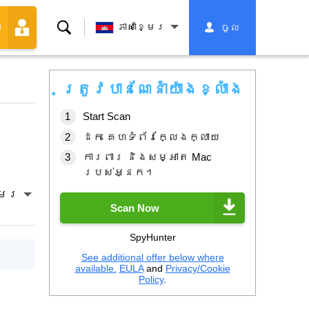
ស្វែងរក
ភាសាខ្មែរ
ចូល
ា
ត្រូវបានណែនាំយ៉ាងខ្លាំង
Start Scan
ដក គេហទំព័រក្លែងក្លាយ
ការពារ និងសម្អាត Mac
របស់អ្នក។
្មែរ
Scan Now
SpyHunter
See additional offer below where
available.
EULA
and
Privacy/Cookie
Policy
.