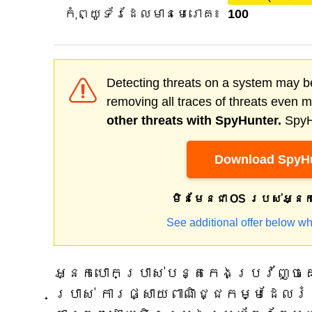
កុំព្យូទ័រដែលមានមេរោគ៖
100
Detecting threats on a system may be
removing all traces of threats even 
other threats with SpyHunter.
SpyHu
Download SpyHu
មិនមែនជា OS របស់អ្ន
See additional offer below wh
អ្នកបោកប្រាស់បន្តកេងប្រវ័ញ្ចគ
ប្រាស់ ការផ្សាយពាណិជ្ជកម្មដែលរំ