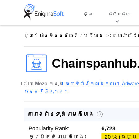
Skip
to
ផ្ទះ
ផលិតផល
content
មូលដ្ឋានទិន្នន័យគំរាមកំហែង
គេហទំព័រ
Chainspanhub
ដោយ
Mezo
ក្នុង
គេហទំព័រក្លែងក្លាយ
,
Adware
កម្មវិធីរុករក
តារាងពិន្ទុគំរាមកំហែង
?
Popularity Rank:
6,723
កម្រិតគំរាមកំហែង៖
20 % (ធម្ម