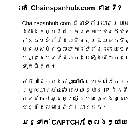
តើ Chainspanhub.com ជាអ្វី?
Chainspanhub.com គឺជាទំព័របោកប្
ដំណឹងកម្មវិធីរុករកតាមអ៊ីនធឺណិ
កាន់គេហទំព័រដែលមិនគួរឱ្យទុកចិត
មនុស្សមិនចូលទៅកាន់ទំព័រនេះដោយច
បញ្ជូនបន្តដែលបង្កឡើងដោយបណ្ត
ទុកចិត្ត។
មាតិកាដែលបង្ហាញនៅលើគេហទំព័របែបន
ប្រួលអាស្រ័យលើអាសយដ្ឋាន IP និងទ
មានន័យថាអ្នកប្រើប្រាស់ផ្សេងគ្ន
បន្តដែលមានគំនិតអាក្រក់។
អន្ទាក់ CAPTCHA ក្លែងក្លាយ