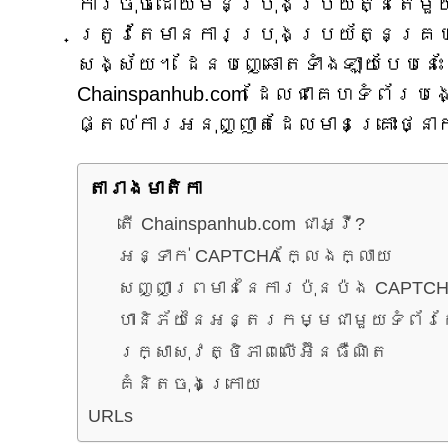
ការចុចដោយមិនប្រុងប្រយ័ត្នតែមួយអ
ត្រូវតែមានការប្រុងប្រយ័ត្នគ្រ
សង្ស័យ។ ដែនបញ្ឆោតទាំងឡាយបែបនេ
Chainspanhub.com ដែលជាគេហទំព័រ
ផ្តល់ការអនុញ្ញាតដែលមានគ្រោះថ្នា
តារាង​មាតិកា
តើ Chainspanhub.com ជាអ្វី?
អន្ទាក់ CAPTCHA ក្លែងក្លាយ
សញ្ញាព្រមាននៃការប៉ុនប៉ង CAPTCH
ហានិភ័យនៃអន្តរកម្មជាមួយទំព័រក
រក្សាសុវត្ថិភាពលើអ៊ីនធឺណិត
គំនិតចុងក្រោយ
URLs