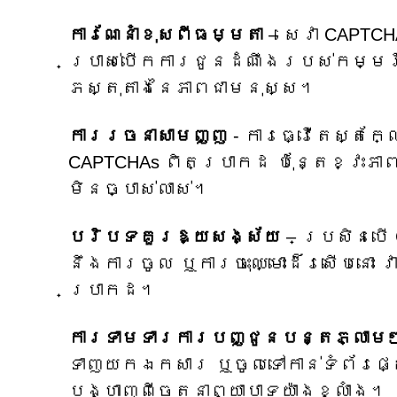
ការណែនាំខុសពីធម្មតា
– សេវា CAPTC
ប្រាស់បើកការជូនដំណឹងរបស់កម្មវិ
ភស្តុតាងនៃភាពជាមនុស្ស។
ការរចនាសាមញ្ញ
- ការធ្វើតេស្តក្
CAPTCHAs ពិតប្រាកដ ប៉ុន្តែខ្វះភ
មិនច្បាស់លាស់។
បរិបទគួរឱ្យសង្ស័យ
– ប្រសិនបើ
នឹងការចូល ឬការចុះឈ្មោះដ៏រសើបនោះ 
ប្រាកដ។
ការទាមទារការបញ្ជូនបន្តភ្លាម
ទាញយកឯកសារ ឬចូលទៅកាន់ទំព័រផ្សេ
បង្ហាញពីចេតនាព្យាបាទយ៉ាងខ្លាំង។