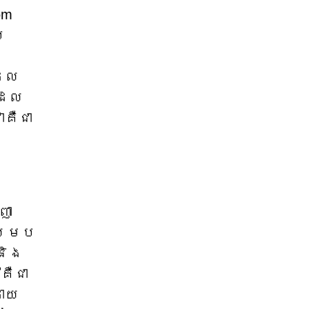
om
ស
ដែល
ដែល
គឺជា
ញា
សម្រប
និង
គឺជា
ដោយ