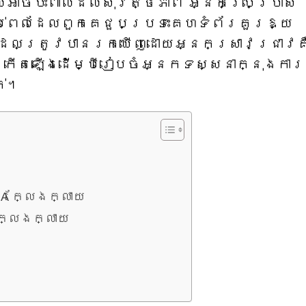
ាចប៉ះពាល់ដល់សុវត្ថិភាព អ្នកប្រើប្រាស់
ប់ពេលដែលពួកគេជួបប្រទះគេហទំព័រគួរឱ្យ
ះដែលត្រូវបានរកឃើញដោយអ្នកស្រាវជ្រាវគ
បង្កើតឡើងដើម្បីរៀបចំអ្នកទស្សនាក្នុងការ
ក់។
A ក្លែងក្លាយ
្លែងក្លាយ