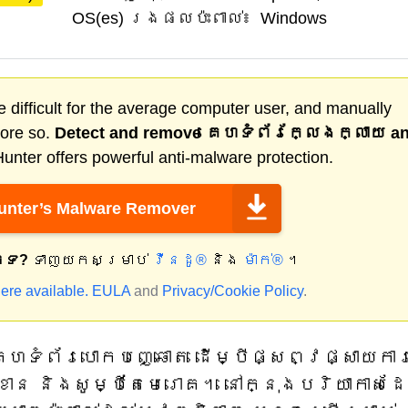
OS(es) រងផលប៉ះពាល់៖
Windows
 difficult for the average computer user, and manually
more so.
Detect and remove
គេហទំព័រក្លែងក្លាយ
a
nter offers powerful anti-malware protection.
nter’s Malware Remover
កទេ?
ទាញយកសម្រាប់
វីនដូ®
និង
ម៉ាក់®
។
ere available.
EULA
and
Privacy/Cookie Policy
.
េហទំព័របោកបញ្ឆោត ដើម្បីផ្សព្វផ្សាយកា
ខាន និងសូម្បីតែមេរោគ។ នៅក្នុងបរិយាកាសដ