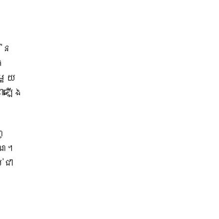
់នៃ
ក
មួយ
ាឡើង
ញ
ាណ។
់ជា