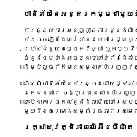
ហានិភ័យនៃអន្តរកម្មជាមួយទ
ការផ្តល់ការអនុញ្ញាតការជូនដំណឹងទ
ការលេចឡើងដែលរំខានដល់ការផ្សព្វ
ប្រាស់ជំនួយបច្ចេកវិទ្យា ឬកម្មវ
ចំនួនថែមទាំងអាចភ្ជាប់ទៅទំព័រដ
ដើម្បីលួចព័ត៌មានសម្ងាត់ហិរញ្ញវ
លើសពីហានិភ័យនៃការឆ្លងដោយផ្ទាល់
ឯកជនភាព បង្ហូរធនធានហិរញ្ញវ
ទោះបីជាការផ្តល់ជូនដែលមើលទៅស្របច
មួយនឹងគម្រោងសម្ព័ន្ធភាពស្រមោល
រក្សាសុវត្ថិភាពលើអ៊ីនធឺណិត