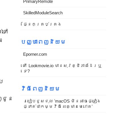
PrimaryRemote
SkilledModuleSearch
ផ្នែកគ្រប់គ្រង
់ទៅ
ើន
បញ្ហាពេញនិយម
Eporner.com
តើ Lookmovie.io មានសុវត្ថិភាពដែរឬ
ទេ?
រែ
វិធីពេញនិយម
្ជូន
របៀបជួសជុល 'macOS មិនអាចផ្ទៀង
ផ្ទាត់ថាកម្មវិធីនេះគ្មានមេរោគ'