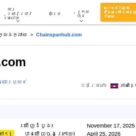
សម្រង់បញ្ចុះ
ការ
ក្រុម
តម្លៃច្រើនអាជ្ញ
ស្រាវជ្រាវ
គាំទ្រ
ហ៊ុន
ប័ណ្ណ
មេរោគ
ក្លែងក្លាយ
Chainspanhub.com
.com
,
ចោរប្លន់
បកប្រែទៅ៖
ភាសាខ
ឃើញដំបូង៖
November 17, 2025
តា។)
បានឃើញចុងក្រោយ៖
April 25, 2026