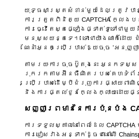
យុទ្ធសាស្ត្រសំខាន់មួយដែលត្រូវបានប
ការត្រួតពិនិត្យ CAPTCHA ក្លែងបន្
ការធ្វើតេស្តផ្ទៀងផ្ទាត់ទូទៅជាមួយ
មនុស្សយន្តទេ។' ទោះជាយ៉ាងណាក៏ដោយ 
ណែនាំអ្នកប្រើប្រាស់ឱ្យចុច 'អនុញ្
តាមរយៈការចុចប៊ូតុងនេះ អ្នកទស្សន
រុករកតាមអ៊ីនធឺណិតរបស់គេហទំព័រន
ប្រើប្រាស់ដើម្បីជំរុញការផ្សាយពាណ
និងការផ្តល់ជូនក្លែងក្លាយដោយផ្ទ
សញ្ញាព្រមាននៃការប៉ុនប៉ង C
ការទទួលស្គាល់នៅពេលដែល CAPTCHA ម
ការជៀសវាងអន្ទាក់ដូចជានៅលើ Chain