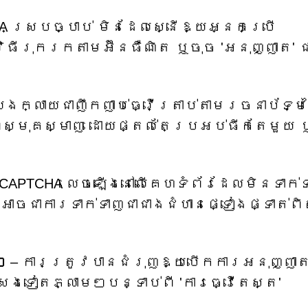
HA ស្របច្បាប់ មិនដែលស្នើឱ្យអ្នកប្រើ
ធីរុករកតាមអ៊ីនធឺណិត ឬចុច 'អនុញ្ញាត' ជ
លែងក្លាយជាញឹកញាប់ធ្វើត្រាប់តាមរចនាប័ទ្ម
ាពស្មុគស្មាញ ដោយផ្តល់តែប្រអប់ធីកតែមួយ
 CAPTCHA លេចឡើងនៅលើគេហទំព័រដែលមិនទាក
វាអាចជាការទាក់ទាញជាជាងជំហានផ្ទៀងផ្ទាត់ព
ៗ
– ការត្រូវបានជំរុញឱ្យបើកការអនុញ្ញា
ងទៀតភ្លាមៗបន្ទាប់ពី 'ការធ្វើតេស្ត'