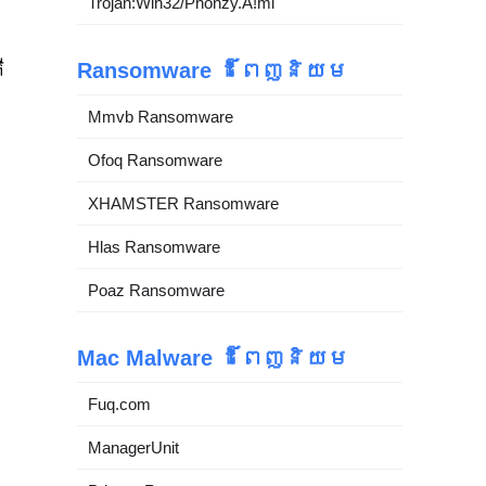
Trojan:Win32/Phonzy.A!ml
ឺ
Ransomware ដ៏ពេញនិយម
Mmvb Ransomware
Ofoq Ransomware
XHAMSTER Ransomware
Hlas Ransomware
Poaz Ransomware
Mac Malware ដ៏ពេញនិយម
Fuq.com
ManagerUnit