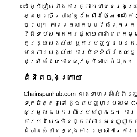
ដើម្បីជៀសវាងការក្លាយជាជនរងគ្រោះ
អ្នកប្រើប្រាស់គួរតែពឹងផ្អែកលើក
ចម្រុះ។ ការរក្សាកម្មវិធីរុករក
វិធីទប់ស្កាត់ការផ្សាយពាណិជ្ជកម្
គួរឱ្យសង្ស័យ ឬការបញ្ជូនបន្តអាច
មានការសង្ស័យ ការបិទទំព័រដែលគួ
ជម្រើសដែលមានសុវត្ថិភាពបំផុត។
គំនិតចុងក្រោយ
Chainspanhub.com ជាឧទាហរណ៍អំពី
ទុកចិត្តទូទៅ ដូចជាបញ្ហាប្រឈម C
សម្រួលឧបករណ៍របស់ពួកគេ។ ការទទួ
ការបដិសេធមិនផ្តល់ការអនុញ្ញាតកម
ជំហានសំខាន់ក្នុងការរក្សាការក