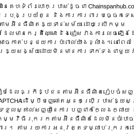
នៃគេហទំព័របោកប្រាស់ដូចជា Chainspanhub.c
ារប្រុងប្រយ័ត្ន និងការការពារបច្ចេកទេ
តាមអ៊ីនធឺណិតឱ្យទាន់សម័យ ដោយប្រើកម្ម
មដែលមានកេរ្តិ៍ឈ្មោះ និងជៀសវាងការលេចឡើង
កាត់បន្ថយការប៉ះពាល់យ៉ាងខ្លាំង។ នៅពេល
រឱ្យសង្ស័យដោយមិនមានការទាក់ទងជាមួយវា
របៀបដែលឧក្រិដ្ឋជនតាមអ៊ីនធឺណិតរៀបចំសញ្
APTCHA ដើម្បីបញ្ឆោតអ្នកប្រើប្រាស់ឱ្យ
លស្គាល់សញ្ញានៃការបញ្ជាក់ក្លែងក្លាយ 
្មវិធីរុករកតាមអ៊ីនធឺណិតដែលមិនចាំបាច់
ារពារ។ តាមរយៈការអនុវត្តទម្លាប់រុករក