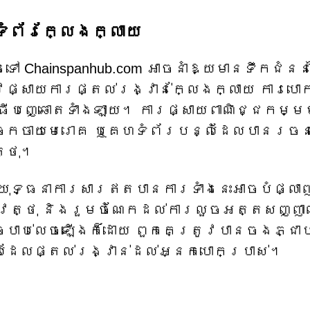
ំព័រក្លែងក្លាយ
ៅ Chainspanhub.com អាចនាំឱ្យមានទឹកជំនន
ផ្សាយការផ្តល់រង្វាន់ក្លែងក្លាយ ការបោ
ិធីបញ្ឆោតទាំងឡាយ។ ការផ្សាយពាណិជ្ជកម្ម
ែលចែកចាយមេរោគ ឬគេហទំព័របន្លំដែលបានរចន
ត្ថុ។
 យុទ្ធនាការសារឥតបានការទាំងនេះអាចបំផ្លា
ត្ថុ និងរួមចំណែកដល់ការលួចអត្តសញ្ញ
្បាប់លេចឡើងក៏ដោយ ពួកគេត្រូវបានចងភ្ជាប
ដែលផ្តល់រង្វាន់ដល់អ្នកបោកប្រាស់។