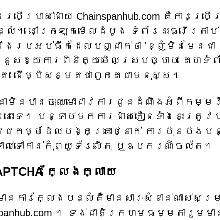
្រើប្រាស់ដោយ Chainspanhub.com គឺការប្រើប្
លំ។ នៅក្រឡេកមើលដំបូង ទំព័រនេះធ្វើត្រាប
នឹងប្រអប់ធីកដែលបញ្ជាក់ថា 'ខ្ញុំមិនមែនជា
ជំនួសឱ្យការពិនិត្យមើលស្របច្បាប់ គេហទំព័
ញាត' ដើម្បីសន្មតថាពួកគេជាមនុស្ស។
ាមិនបានចុះឈ្មោះជាវការជូនដំណឹងអំពីកម្មវ
ោះទេ។ បន្ទាប់មកការដាស់តឿនទាំងនេះត្រូវ
ិជ្ជកម្មដែលបង្កគ្រោះថ្នាក់ ការប៉ុនប៉ងបន
ាល់ទៅកាន់កុំព្យូទ័រលើតុ ឬឧបករណ៍ចល័ត។
APTCHA ក្លែងក្លាយ
ានការក្លែងបន្លំគឺមានសារៈសំខាន់ណាស់សម្រ
spanhub.com ។ ទង់ជាតិក្រហមធម្មតារួមមា