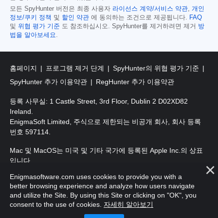
모든 SpyHunter 버전은 최종 사용자
라이선스 계약/서비스 약관
,
개인
정보/쿠키 정책
및
할인 약관
에 동의하는 조건으로 제공됩니다.
FAQ
및
위협 평가 기준
도 참조하십시오. SpyHunter를 제거하려면 제거
방
법을 알아보세요
.
홈페이지
프로그램 제거 단계
SpyHunter의 위협 평가 기준
SpyHunter 추가 이용약관
RegHunter 추가 이용약관
등록 사무실: 1 Castle Street, 3rd Floor, Dublin 2 D02XD82
Ireland.
EnigmaSoft Limited, 주식으로 제한되는 비공개 회사, 회사 등록
번호 597114.
Mac 및 MacOS는 미국 및 기타 국가에 등록된 Apple Inc.의 상표
입니다.
Enigmasoftware.com uses cookies to provide you with a
저작권 2016-
2026
. EnigmaSoft Ltd. 판권 소유.
better browsing experience and analyze how users navigate
and utilize the Site. By using this Site or clicking on "OK", you
consent to the use of cookies.
자세히 알아보기