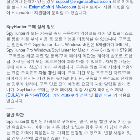
질문이나 문제가 있는 경우
support@enigmasoftware.com
으로 이메일
을 보내거나
EnigmaSoft의 MyAccount
웹사이트에서 지원 티켓을 열
어 EnigmaSoft 지원팀에 문의할 수 있습니다.
------
SpyHunter 구매 상세 정보
SpyHunter의 모든 기능을 즉시 구독하여 악성코드 제거 및 헬프데스크
를 통한 지원 부서 이용 등 모든 기능을 이용하실 수 있습니다. 구독료
는 일반적으로 SpyHunter Basic Windows 버전은 6개월마다
$49.98
,
SpyHunter Pro Windows/SpyHunter for Mac 버전은 6개월마다
$79.98
. 구독료는 제공 자료 및 등록/구매 페이지 약관(본 계약에 참조로 포함
됨, 가격은 국가 또는 프로모션에 따라 다를 수 있으며, 자세한 내용은
구매 페이지 참조)에 따라 부과됩니다. 구독은 최초 구매 시점에 적용되
는 표준 구독료로
자동 갱신
되며, 구독 기간 또는 프로모션 자료/구매
페이지에 명시된 기간 동안 유지됩니다. 단, 구독을 지속적으로 유지하
는 경우에 한하며, 구독 만료 전에 예정된 요금에 대한 알림을 받게 됩
니다. SpyHunter 구매는 구매 페이지, 최종 사용자 라이선스 계약
(EULA)/이용 약관(TOS)
,
개인정보/쿠키 정책
및
할인 약관
의 적용을
받습니다.
------
일반 약관
SpyHunter를 할인된 가격으로 구매하신 경우, 해당 할인 구독 기간 동
안 유효합니다. 이후에는 자동 갱신 및/또는 향후 구매 시 당시 적용되
는 표준 가격이 적용됩니다. 가격은 변경될 수 있으며, 변경 사항이 있
을 경우 사전에 알려드리겠습니다.