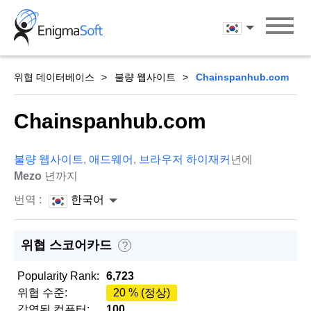
Skip
to
한국어
content
위협 데이터베이스
불량 웹사이트
Chainspanhub.com
Chainspanhub.com
불량 웹사이트
,
애드웨어
,
브라우저 하이재커
년에
Mezo
년까지
번역 :
한국어
위협 스코어카드
?
Popularity Rank:
6,723
위협 수준:
20 % (정상)
감염된 컴퓨터:
100