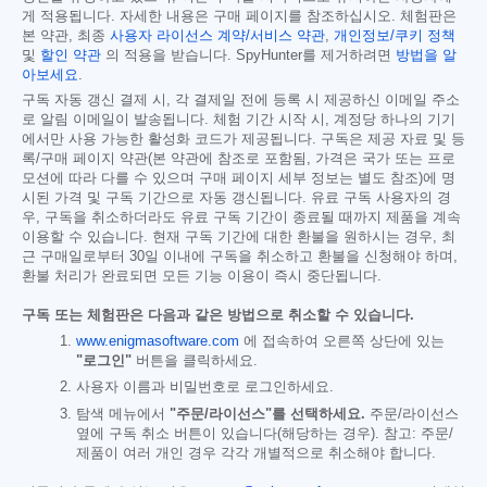
게 적용됩니다. 자세한 내용은 구매 페이지를 참조하십시오. 체험판은
본 약관, 최종
사용자 라이선스 계약/서비스 약관
,
개인정보/쿠키 정책
및
할인 약관
의 적용을 받습니다. SpyHunter를 제거하려면
방법을 알
아보세요
.
구독 자동 갱신 결제 시, 각 결제일 전에 등록 시 제공하신 이메일 주소
로 알림 이메일이 발송됩니다. 체험 기간 시작 시, 계정당 하나의 기기
에서만 사용 가능한 활성화 코드가 제공됩니다. 구독은 제공 자료 및 등
록/구매 페이지 약관(본 약관에 참조로 포함됨, 가격은 국가 또는 프로
모션에 따라 다를 수 있으며 구매 페이지 세부 정보는 별도 참조)에 명
시된 가격 및 구독 기간으로 자동 갱신됩니다. 유료 구독 사용자의 경
우, 구독을 취소하더라도 유료 구독 기간이 종료될 때까지 제품을 계속
이용할 수 있습니다. 현재 구독 기간에 대한 환불을 원하시는 경우, 최
근 구매일로부터 30일 이내에 구독을 취소하고 환불을 신청해야 하며,
환불 처리가 완료되면 모든 기능 이용이 즉시 중단됩니다.
구독 또는 체험판은 다음과 같은 방법으로 취소할 수 있습니다.
www.enigmasoftware.com
에 접속하여 오른쪽 상단에 있는
"로그인"
버튼을 클릭하세요.
사용자 이름과 비밀번호로 로그인하세요.
탐색 메뉴에서
"주문/라이선스"를 선택하세요.
주문/라이선스
옆에 구독 취소 버튼이 있습니다(해당하는 경우). 참고: 주문/
제품이 여러 개인 경우 각각 개별적으로 취소해야 합니다.