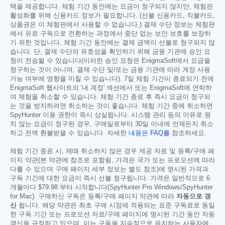
택을 제공합니다. 체험 기간 동안에는 요금이 청구되지 않지만, 체험판
활성화를 위해 신용카드 정보가 필요합니다. (선불 신용카드, 직불카드,
상품권은 이 체험판에서 사용할 수 없습니다.) 결제 수단 정보는 체험판
에서 유료 구독으로 전환하는 과정에서 중단 없는 보안 보호를 보장하
기 위한 것입니다. 체험 기간 동안에는 결제 금액이 선불로 청구되지 않
습니다. 단, 결제 수단의 유효성을 확인하기 위해 금융 기관에 승인 요
청이 전송될 수 있습니다(이러한 승인 요청은 EnigmaSoft에서 요금을
청구하는 것이 아니며, 결제 수단 및/또는 금융 기관에 따라 계정 사용
가능 여부에 영향을 미칠 수 있습니다). 7일 체험 기간이 종료되기 전에
EnigmaSoft 웹사이트의 '내 계정' 섹션에서 또는 EnigmaSoft에 연락하
여 체험을 취소할 수 있습니다. 체험 기간 종료 후 즉시 요금이 청구되
는 것을 방지하려면 취소하는 것이 좋습니다. 체험 기간 중에 취소하면
SpyHunter 이용 권한이 즉시 상실됩니다. 시스템 관리 등의 이유로 원
치 않는 요금이 청구된 경우, 구매일로부터 30일 이내에 언제든지 취소
하고 전액 환불받을 수 있습니다. 자세한
내용은 FAQ를
참조하세요.
체험 기간 종료 시, 제때 취소하지 않은 경우 제공 자료 및 등록/구매 페
이지 약관(본 약관에 참조로 포함됨, 가격은 국가 또는 프로모션에 따라
다를 수 있으며 구매 페이지 세부 정보는 별도 참조)에 명시된 가격과
구독 기간에 대한 요금이 즉시 선불 청구됩니다. 가격은 일반적으로 6
개월마다
$79.98
부터 시작합니다(SpyHunter Pro Windows/SpyHunter
for Mac). 구매하신 구독은 등록/구매 페이지 약관에 따라
자동으로 갱
신
됩니다. 해당 약관은 최초 구매 시점에 적용되는 표준 구독료로 동일
한 구독 기간 또는 프로모션 자료/구매 페이지에 명시된 기간 동안 자동
갱신을 규정하고 있으며, 이는 구독을 지속적으로 유지하는 사용자에