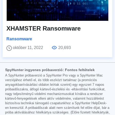
XHAMSTER Ransomware
Ransomware
október 11, 2022
20,693
SpyHunter ingyenes próbaverzió: Fontos feltételek
A SpyHunter próbaverzió a SpyHunter Pro vagy a SpyHunter Mac
verziójához érhető el, és több eszközt tartalmaz (a promóciós
anyagokban/vásárlási oldalon leírtak szerint) egy egyszeri 7 napos
próbaidőszakra, átfogó kártevő-észlelési és -eltávolítási funkciókat,
nagy teljesítményű védelmi mechanizmusokat kínálva a rendszer
kártevő-fenyegetések elleni aktív védelmére, valamint hozzáférést
biztosítva technikai támogató csapatunkhoz a SpyHunter HelpDesk-
en keresztül. A próbaidőszak alatt nem számítunk fel előre díjat, bár a
próba aktiválásához hitelkártya szükséges. (Előre fizetett hitelkártyák,