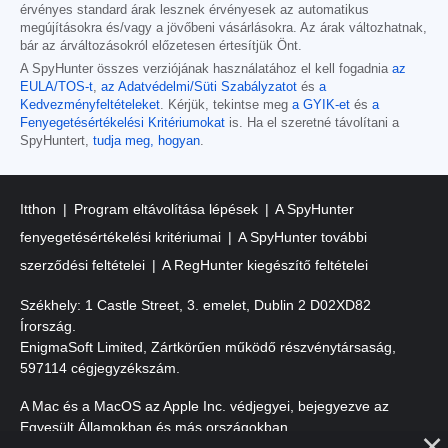
érvényes standard árak lesznek érvényesek az automatikus
megújításokra és/vagy a jövőbeni vásárlásokra. Az árak változhatnak,
bár az árváltozásokról előzetesen értesítjük Önt.
A SpyHunter összes verziójának használatához el kell fogadnia
az
EULA/TOS-t
,
az Adatvédelmi/Süti Szabályzatot
és
a
Kedvezményfeltételeket
. Kérjük, tekintse meg
a GYIK-et
és
a
Fenyegetésértékelési Kritériumokat
is. Ha el szeretné távolítani a
SpyHuntert,
tudja meg, hogyan
.
Itthon
Program eltávolítása lépések
A SpyHunter
fenyegetésértékelési kritériumai
A SpyHunter további
szerződési feltételei
A RegHunter kiegészítő feltételei
Székhely: 1 Castle Street, 3. emelet, Dublin 2 D02XD82
Írország.
EnigmaSoft Limited, Zártkörűen működő részvénytársaság,
597114 cégjegyzékszám.
A Mac és a MacOS az Apple Inc. védjegyei, bejegyezve az
Egyesült Államokban és más országokban.