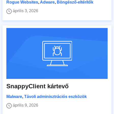
Rogue Websites
,
Adware
,
Böngésző-eltérítők
április 3, 2026
SnappyClient kártevő
Malware
,
Távoli adminisztrációs eszközök
április 9, 2026