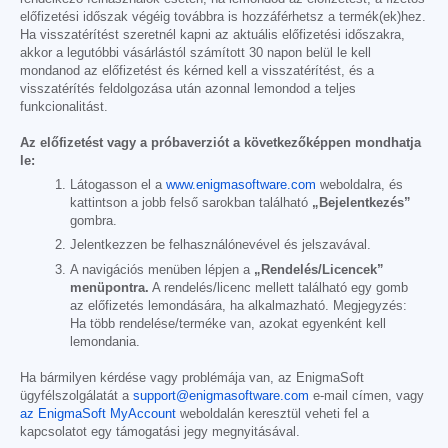
előfizetési időszak végéig továbbra is hozzáférhetsz a termék(ek)hez.
Ha visszatérítést szeretnél kapni az aktuális előfizetési időszakra,
akkor a legutóbbi vásárlástól számított 30 napon belül le kell
mondanod az előfizetést és kérned kell a visszatérítést, és a
visszatérítés feldolgozása után azonnal lemondod a teljes
funkcionalitást.
Az előfizetést vagy a próbaverziót a következőképpen mondhatja
le:
Látogasson el a
www.enigmasoftware.com
weboldalra, és
kattintson a jobb felső sarokban található
„Bejelentkezés”
gombra.
Jelentkezzen be felhasználónevével és jelszavával.
A navigációs menüben lépjen a
„Rendelés/Licencek”
menüpontra.
A rendelés/licenc mellett található egy gomb
az előfizetés lemondására, ha alkalmazható. Megjegyzés:
Ha több rendelése/terméke van, azokat egyenként kell
lemondania.
Ha bármilyen kérdése vagy problémája van, az EnigmaSoft
ügyfélszolgálatát a
support@enigmasoftware.com
e-mail címen, vagy
az EnigmaSoft MyAccount
weboldalán keresztül veheti fel a
kapcsolatot egy támogatási jegy megnyitásával.