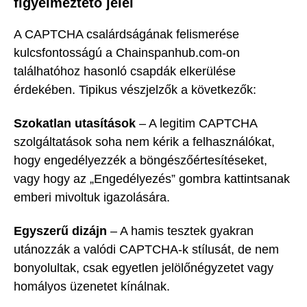
figyelmeztető jelei
A CAPTCHA csalárdságának felismerése
kulcsfontosságú a Chainspanhub.com-on
találhatóhoz hasonló csapdák elkerülése
érdekében. Tipikus vészjelzők a következők:
Szokatlan utasítások
– A legitim CAPTCHA
szolgáltatások soha nem kérik a felhasználókat,
hogy engedélyezzék a böngészőértesítéseket,
vagy hogy az „Engedélyezés” gombra kattintsanak
emberi mivoltuk igazolására.
Egyszerű dizájn
– A hamis tesztek gyakran
utánozzák a valódi CAPTCHA-k stílusát, de nem
bonyolultak, csak egyetlen jelölőnégyzetet vagy
homályos üzenetet kínálnak.