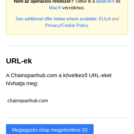
Nem az operációs rendszer?
Töltse le a
ablakok®
és
Mac®
verziókhoz.
See additional offer below where available.
EULA
and
Privacy/Cookie Policy
.
URL-ek
A Chainspanhub.com a következő URL-eket
hívhatja meg:
chainspanhub.com
Megjegyzés űrlap megjelenítése (0)