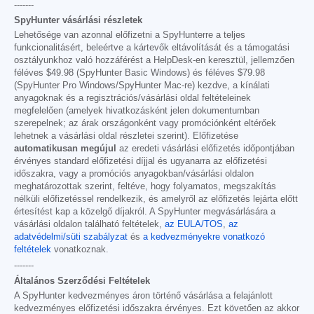
-------
SpyHunter vásárlási részletek
Lehetősége van azonnal előfizetni a SpyHunterre a teljes
funkcionalitásért, beleértve a kártevők eltávolítását és a támogatási
osztályunkhoz való hozzáférést a HelpDesk-en keresztül, jellemzően
féléves
$49.98
(SpyHunter Basic Windows) és féléves
$79.98
(SpyHunter Pro Windows/SpyHunter Mac-re) kezdve, a kínálati
anyagoknak és a regisztrációs/vásárlási oldal feltételeinek
megfelelően (amelyek hivatkozásként jelen dokumentumban
szerepelnek; az árak országonként vagy promóciónként eltérőek
lehetnek a vásárlási oldal részletei szerint). Előfizetése
automatikusan megújul
az eredeti vásárlási előfizetés időpontjában
érvényes standard előfizetési díjjal és ugyanarra az előfizetési
időszakra, vagy a promóciós anyagokban/vásárlási oldalon
meghatározottak szerint, feltéve, hogy folyamatos, megszakítás
nélküli előfizetéssel rendelkezik, és amelyről az előfizetés lejárta előtt
értesítést kap a közelgő díjakról. A SpyHunter megvásárlására a
vásárlási oldalon található feltételek,
az EULA/TOS
,
az
adatvédelmi/süti szabályzat
és
a kedvezményekre vonatkozó
feltételek
vonatkoznak.
-------
Általános Szerződési Feltételek
A SpyHunter kedvezményes áron történő vásárlása a felajánlott
kedvezményes előfizetési időszakra érvényes. Ezt követően az akkor