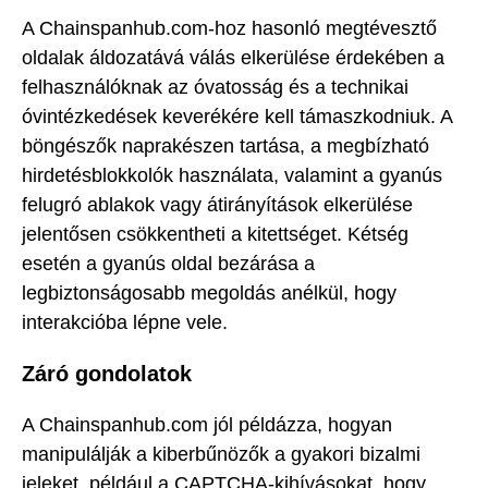
A Chainspanhub.com-hoz hasonló megtévesztő
oldalak áldozatává válás elkerülése érdekében a
felhasználóknak az óvatosság és a technikai
óvintézkedések keverékére kell támaszkodniuk. A
böngészők naprakészen tartása, a megbízható
hirdetésblokkolók használata, valamint a gyanús
felugró ablakok vagy átirányítások elkerülése
jelentősen csökkentheti a kitettséget. Kétség
esetén a gyanús oldal bezárása a
legbiztonságosabb megoldás anélkül, hogy
interakcióba lépne vele.
Záró gondolatok
A Chainspanhub.com jól példázza, hogyan
manipulálják a kiberbűnözők a gyakori bizalmi
jeleket, például a CAPTCHA-kihívásokat, hogy