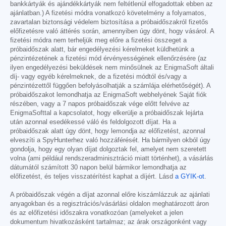
bankkártyák és ajándékkártyák nem feltétlenül elfogadottak ebben az
ajánlatban.) A fizetési módra vonatkozó követelmény a folyamatos,
zavartalan biztonsági védelem biztosítása a próbaidőszakról fizetős
előfizetésre való áttérés során, amennyiben úgy dönt, hogy vásárol. A
fizetési módra nem terheljük meg előre a fizetési összeget a
próbaidőszak alatt, bár engedélyezési kérelmeket küldhetünk a
pénzintézetének a fizetési mód érvényességének ellenőrzésére (az
ilyen engedélyezési beküldések nem minősülnek az EnigmaSoft általi
díj- vagy egyéb kérelmeknek, de a fizetési módtól és/vagy a
pénzintézettől függően befolyásolhatják a számlája elérhetőségét). A
próbaidőszakot lemondhatja az EnigmaSoft webhelyének Saját fiók
részében, vagy a 7 napos próbaidőszak vége előtt felvéve az
EnigmaSofttal a kapcsolatot, hogy elkerülje a próbaidőszak lejárta
után azonnal esedékessé váló és feldolgozott díjat. Ha a
próbaidőszak alatt úgy dönt, hogy lemondja az előfizetést, azonnal
elveszíti a SpyHunterhez való hozzáférését. Ha bármilyen okból úgy
gondolja, hogy egy olyan díjat dolgoztak fel, amelyet nem szeretett
volna (ami például rendszeradminisztráció miatt történhet), a vásárlás
dátumától számított 30 napon belül bármikor lemondhatja az
előfizetést, és teljes visszatérítést kaphat a díjért. Lásd
a GYIK-ot
.
A próbaidőszak végén a díjat azonnal előre kiszámlázzuk az ajánlati
anyagokban és a regisztrációs/vásárlási oldalon meghatározott áron
és az előfizetési időszakra vonatkozóan (amelyeket a jelen
dokumentum hivatkozásként tartalmaz; az árak országonként vagy