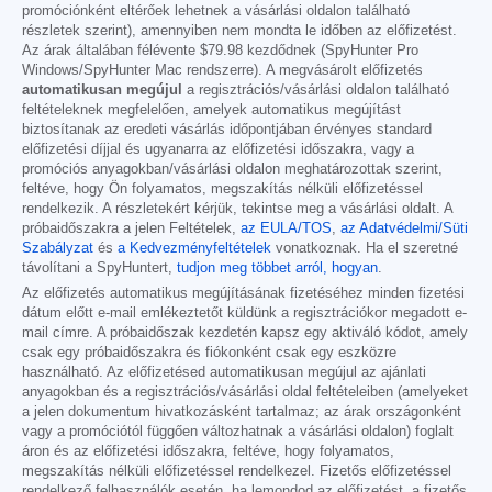
promóciónként eltérőek lehetnek a vásárlási oldalon található
részletek szerint), amennyiben nem mondta le időben az előfizetést.
Az árak általában félévente
$79.98
kezdődnek (SpyHunter Pro
Windows/SpyHunter Mac rendszerre). A megvásárolt előfizetés
automatikusan megújul
a regisztrációs/vásárlási oldalon található
feltételeknek megfelelően, amelyek automatikus megújítást
biztosítanak az eredeti vásárlás időpontjában érvényes standard
előfizetési díjjal és ugyanarra az előfizetési időszakra, vagy a
promóciós anyagokban/vásárlási oldalon meghatározottak szerint,
feltéve, hogy Ön folyamatos, megszakítás nélküli előfizetéssel
rendelkezik. A részletekért kérjük, tekintse meg a vásárlási oldalt. A
próbaidőszakra a jelen Feltételek,
az EULA/TOS
,
az Adatvédelmi/Süti
Szabályzat
és
a Kedvezményfeltételek
vonatkoznak. Ha el szeretné
távolítani a SpyHuntert,
tudjon meg többet arról, hogyan
.
Az előfizetés automatikus megújításának fizetéséhez minden fizetési
dátum előtt e-mail emlékeztetőt küldünk a regisztrációkor megadott e-
mail címre. A próbaidőszak kezdetén kapsz egy aktiváló kódot, amely
csak egy próbaidőszakra és fiókonként csak egy eszközre
használható. Az előfizetésed automatikusan megújul az ajánlati
anyagokban és a regisztrációs/vásárlási oldal feltételeiben (amelyeket
a jelen dokumentum hivatkozásként tartalmaz; az árak országonként
vagy a promóciótól függően változhatnak a vásárlási oldalon) foglalt
áron és az előfizetési időszakra, feltéve, hogy folyamatos,
megszakítás nélküli előfizetéssel rendelkezel. Fizetős előfizetéssel
rendelkező felhasználók esetén, ha lemondod az előfizetést, a fizetős