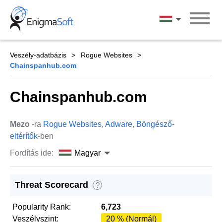
Skip
to
Magyar
content
Veszély-adatbázis
Rogue Websites
Chainspanhub.com
Chainspanhub.com
Mezo
-ra
Rogue Websites
,
Adware
,
Böngésző-
eltérítők
-ben
Fordítás ide:
Magyar
Threat Scorecard
?
Popularity Rank:
6,723
Veszélyszint:
20 % (Normál)