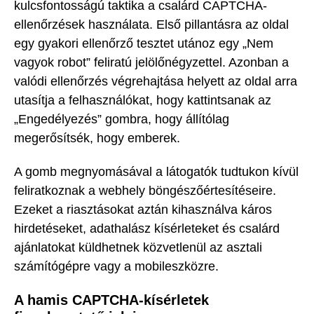
kulcsfontosságú taktika a csalárd CAPTCHA-
ellenőrzések használata. Első pillantásra az oldal
egy gyakori ellenőrző tesztet utánoz egy „Nem
vagyok robot” feliratú jelölőnégyzettel. Azonban a
valódi ellenőrzés végrehajtása helyett az oldal arra
utasítja a felhasználókat, hogy kattintsanak az
„Engedélyezés” gombra, hogy állítólag
megerősítsék, hogy emberek.
A gomb megnyomásával a látogatók tudtukon kívül
feliratkoznak a webhely böngészőértesítéseire.
Ezeket a riasztásokat aztán kihasználva káros
hirdetéseket, adathalász kísérleteket és csalárd
ajánlatokat küldhetnek közvetlenül az asztali
számítógépre vagy a mobileszközre.
A hamis CAPTCHA-kísérletek