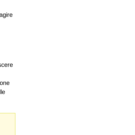
agire
scere
ione
lle