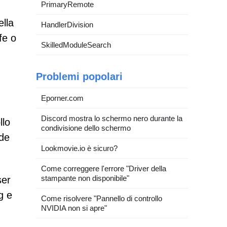
PrimaryRemote
ella
HandlerDivision
fe o
SkilledModuleSearch
Problemi popolari
Eporner.com
Discord mostra lo schermo nero durante la
llo
condivisione dello schermo
ede
Lookmovie.io è sicuro?
Come correggere l'errore "Driver della
stampante non disponibile"
ser
g e
Come risolvere "Pannello di controllo
NVIDIA non si apre"