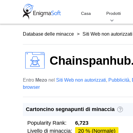
Skip
to
Casa
Prodotti
content
Database delle minacce
Siti Web non autorizzati
Chainspanhub
Entro
Mezo
nel
Siti Web non autorizzati
,
Pubblicità
,
browser
Cartoncino segnapunti di minaccia
?
Popularity Rank:
6,723
Livello di minaccia:
20 % (Normale)