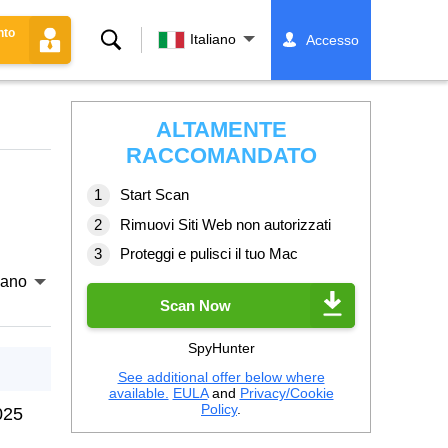
nto
Ricerca
Italiano
Accesso
ALTAMENTE
RACCOMANDATO
Start Scan
Rimuovi Siti Web non autorizzati
Proteggi e pulisci il tuo Mac
liano
Scan Now
SpyHunter
See additional offer below where
available.
EULA
and
Privacy/Cookie
Policy
.
025