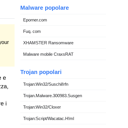
Malware popolare
Eporner.com
Fuq. com
your
XHAMSTER Ransomware
Malware mobile CraxsRAT
Trojan popolari
e e
Trojan:Win32/Suschil!rfn
zza,
Trojan.Malware.300983.Susgen
e i
Trojan:Win32/Cloxer
Trojan:Script/Wacatac.H!ml