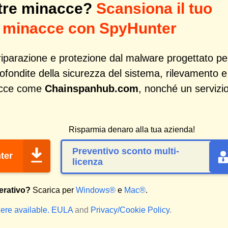
tre minacce?
Scansiona il tuo
di minacce con SpyHunter
iparazione e protezione dal malware progettato pe
profondite della sicurezza del sistema, rilevamento e
acce come
Chainspanhub.com
, nonché un servizi
Risparmia denaro alla tua azienda!
Preventivo sconto multi-
ter
licenza
erativo?
Scarica per
Windows®
e
Mac®
.
ere available.
EULA
and
Privacy/Cookie Policy
.