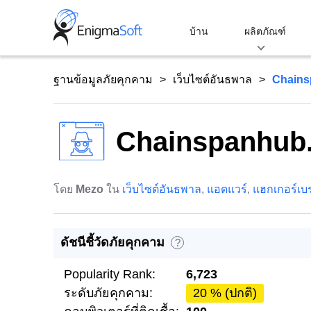
Skip
to
บ้าน
ผลิตภัณฑ์
content
ฐานข้อมูลภัยคุกคาม
เว็บไซต์อันธพาล
Chain
Chainspanhub
โดย
Mezo
ใน
เว็บไซต์อันธพาล
,
แอดแวร์
,
แฮกเกอร์เบร
ดัชนีชี้วัดภัยคุกคาม
?
Popularity Rank:
6,723
ระดับภัยคุกคาม:
20 % (ปกติ)