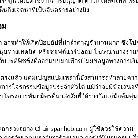
ระตุ้นให้เปิดใช้งานการอนุญาต ดาวน์โหลดไฟล์ หรือเ
็นถึงเจตนาที่เป็นอันตรายอย่างยิ่ง
อม
om อาจทำให้เกิดป๊อปอัปที่น่ารำคาญจำนวนมาก ซึ่งโ
ุนทางเทคนิค หรือซอฟต์แวร์ปลอม โฆษณาบางราย
อเว็บไซต์ฟิชชิ่งที่ออกแบบมาเพื่อขโมยข้อมูลทางการเงิ
ดยตรงแล้ว แคมเปญสแปมเหล่านี้ยังสามารถทำลายควา
การโจรกรรมข้อมูลประจำตัวได้ แม้ว่าจะมีข้อเสนอที่
ับโครงการพันธมิตรที่น่าสงสัยที่ให้รางวัลแก่นักต้มตุ๋น
์หลอกลวงอย่าง Chainspanhub.com ผู้ใช้ควรใช้ความ