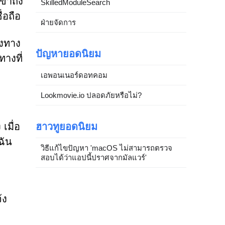
ข้าถึง
SkilledModuleSearch
่อถือ
ฝ่ายจัดการ
่งทาง
ปัญหายอดนิยม
างที่
เอพอนเนอร์ดอทคอม
Lookmovie.io ปลอดภัยหรือไม่?
ฮาวทูยอดนิยม
เมื่อ
ฉัน
วิธีแก้ไขปัญหา 'macOS ไม่สามารถตรวจ
สอบได้ว่าแอปนี้ปราศจากมัลแวร์'
้ง