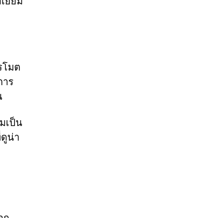
ยี่ยม
ปรโมต
การ
น
มเป็น
ดูน่า