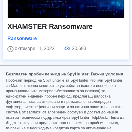
XHAMSTER Ransomware
Ransomware
октомври 11, 2022
20,693
Безплатен пробен период на SpyHunter: Важни условия
Пробният период на SpyHunter е за SpyHunter Pro или SpyHunter
за Mac и включва множество устройства (както е посочено в
промоционалните материали/страницата за покупка) за
еднократен 7-дневен пробен период, предлагащ цялостна
функционалност за откриване и премахване на зловреден
софтуер, високоефективни защити за активна защита на вашата
система от заплахи от зловреден софтуер и достъп до нашия
екип за техническа поддръжка чрез SpyHunter HelpDesk. Няма да
бъдете таксувани предварително по време на пробния период,
въпреки че е необходима кредитна карта за активиране на