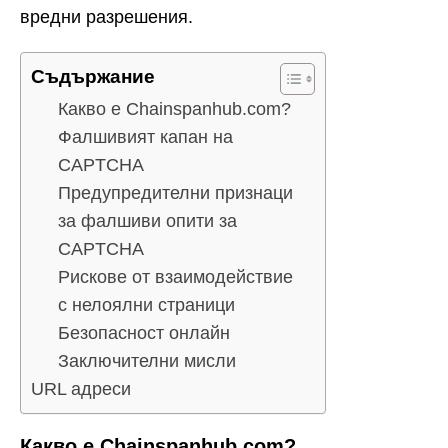
вредни разрешения.
Съдържание
Какво е Chainspanhub.com?
Фалшивият капан на
CAPTCHA
Предупредителни признаци
за фалшиви опити за
CAPTCHA
Рискове от взаимодействие
с нелоялни страници
Безопасност онлайн
Заключителни мисли
URL адреси
Какво е Chainspanhub.com?