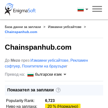
Skip
to
български ези
content
База данни за заплахи
Измамни уебсайтове
Chainspanhub.com
Chainspanhub.com
До
Mezo
през
Измамни уебсайтове
,
Рекламен
софтуер
,
Похитители на браузъри
г
Превод на:
български език
Показател за заплахи
?
Popularity Rank:
6,723
Ниво на заплаха:
20 % (Нормално)