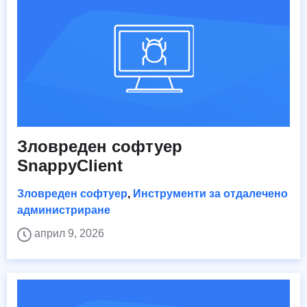
Зловреден софтуер
SnappyClient
Зловреден софтуер
,
Инструменти за отдалечено
администриране
април 9, 2026