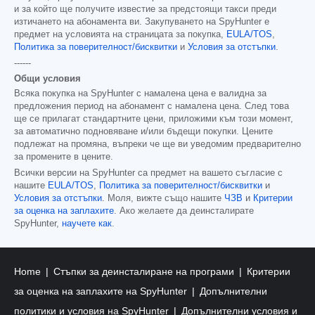
и за който ще получите известие за предстоящи такси преди
изтичането на абонамента ви. Закупуването на SpyHunter е
предмет на условията на страницата за покупка,
EULA/TOS
,
Политика за поверителност/бисквитки
и
Условия за отстъпки
.
------
Общи условия
Всяка покупка на SpyHunter с намалена цена е валидна за
предложения период на абонамент с намалена цена. След това
ще се прилагат стандартните цени, приложими към този момент,
за автоматично подновяване и/или бъдещи покупки. Цените
подлежат на промяна, въпреки че ще ви уведомим предварително
за промените в цените.
Всички версии на SpyHunter са предмет на вашето съгласие с
нашите
EULA/TOS
,
Политика за поверителност/бисквитки
и
Условия за отстъпки
. Моля, вижте също нашите
ЧЗВ
и
Критерии
за оценка на заплахите
. Ако желаете да деинсталирате
SpyHunter,
научете как
.
Home
Стъпки за деинсталиране на програми
Критерии
за оценка на заплахите на SpyHunter
Допълнителни
политики и условия на SpyHunter
Допълнителни условия и