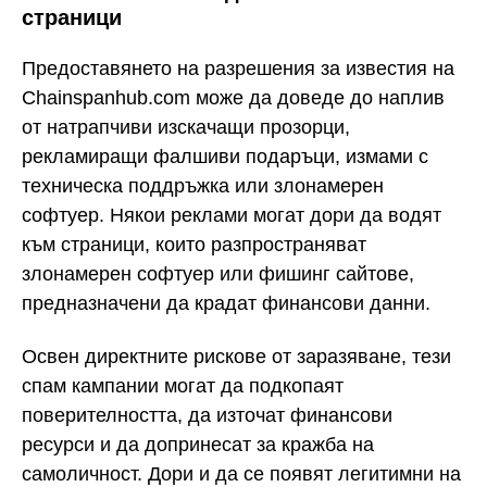
страници
Предоставянето на разрешения за известия на
Chainspanhub.com може да доведе до наплив
от натрапчиви изскачащи прозорци,
рекламиращи фалшиви подаръци, измами с
техническа поддръжка или злонамерен
софтуер. Някои реклами могат дори да водят
към страници, които разпространяват
злонамерен софтуер или фишинг сайтове,
предназначени да крадат финансови данни.
Освен директните рискове от заразяване, тези
спам кампании могат да подкопаят
поверителността, да източат финансови
ресурси и да допринесат за кражба на
самоличност. Дори и да се появят легитимни на