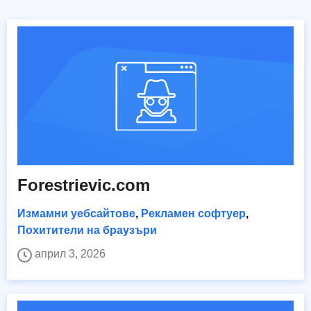
Forestrievic.com
Измамни уебсайтове
,
Рекламен софтуер
,
Похитители на браузъри
април 3, 2026