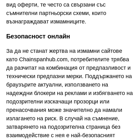
вид оферти, те често са свързани със
съмнителни партньорски схеми, които
възнаграждават измамниците.
Безопасност онлайн
За да не станат жертва на измамни сайтове
като Chainspanhub.com, потребителите трябва
да разчитат на комбинация от предпазливост и
технически предпазни мерки. Поддържането на
браузърите актуални, използването на
надеждни блокери на реклами и избягването на
подозрителни изскачащи прозорци или
пренасочвания може значително да намали
излагането на риск. В случай на съмнение,
затварянето на подозрителна страница без
взаимодействие с нея е най-безопасният