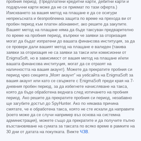
пробния период. (Предплатени кредитни карти, дебитни карти и
подаръчни карти може да не се приемат по тази оферта.)
Изискването за вашия метод на плащане е да се осигури
непрекъсната и безпроблемна защита по време на прехода ви от
пробен период към платен абонамент, ако решите да закупите.
Вашият метод на плащане няма да бъде таксуван предварително
по време на пробния период, въпреки че заявки за оторизация
могат да бъдат изпратени до вашата финансова институция, за да
се провери дали вашият метод на плащане е валиден (такива
заявки за оторизация не са заявки за такси или комисионни от
EnigmaSoft, но в зависимост от вашия метод на плащане и/или
вашата финансова институция, могат да се отразят на
наличността на вашия акаунт). Можете да прекратите пробния си
период чрез секцията „Моят акаунт“ на уебсайта на EnigmaSoft за
вашия акаунт или като се свържете с EnigmaSoft преди края на 7-
дневния пробен период, за да избегнете начисляване на такса,
която да бъде обработена веднага след изтичането на пробния
период. Ако решите да прекратите пробния си период, незабавно
ще загубите достъп до SpyHunter. Ако по някаква причина
смятате, че е обработена такса, която не сте искали да направите
(което може да се случи например въз основа на системна
администрация), можете също да прекратите и да получите пълно
възстановяване на сумата за таксата по всяко време в рамките на
30 дни от датата на покупката. Вижте
ЧЗВ
.