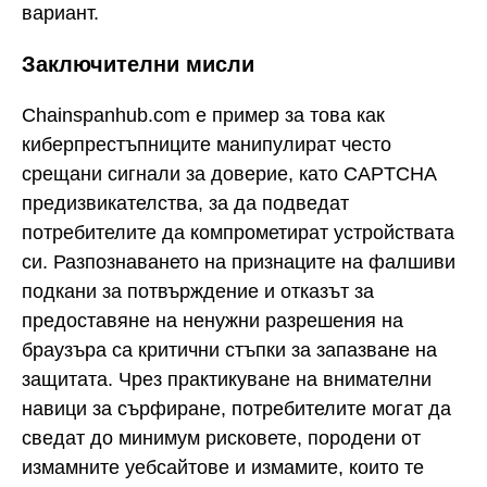
вариант.
Заключителни мисли
Chainspanhub.com е пример за това как
киберпрестъпниците манипулират често
срещани сигнали за доверие, като CAPTCHA
предизвикателства, за да подведат
потребителите да компрометират устройствата
си. Разпознаването на признаците на фалшиви
подкани за потвърждение и отказът за
предоставяне на ненужни разрешения на
браузъра са критични стъпки за запазване на
защитата. Чрез практикуване на внимателни
навици за сърфиране, потребителите могат да
сведат до минимум рисковете, породени от
измамните уебсайтове и измамите, които те