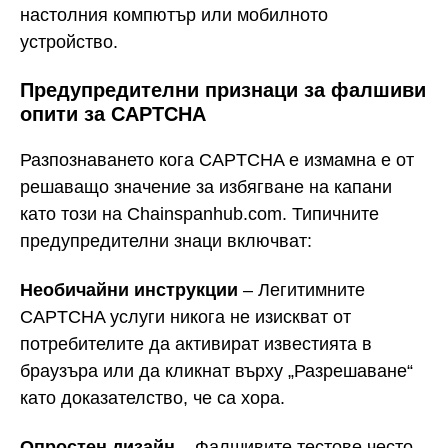
настолния компютър или мобилното
устройство.
Предупредителни признаци за фалшиви
опити за CAPTCHA
Разпознаването кога CAPTCHA е измамна е от
решаващо значение за избягване на капани
като този на Chainspanhub.com. Типичните
предупредителни знаци включват:
Необичайни инструкции
– Легитимните
CAPTCHA услуги никога не изискват от
потребителите да активират известията в
браузъра или да кликнат върху „Разрешаване“
като доказателство, че са хора.
Опростен дизайн
– Фалшивите тестове често