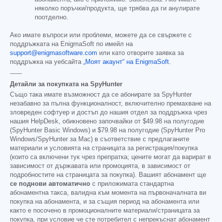
няколко поръчки/продукта, ще трябва да ги анулирате
поотделно.
Ако имате въпроси или проблеми, можете да се свържете с
поддръжката на EnigmaSoft по имейл на
support@enigmasoftware.com
или като отворите заявка за
поддръжка на уебсайта
„Моят акаунт“ на EnigmaSoft
.
------
Детайли за покупката на SpyHunter
Също така имате възможност да се абонирате за SpyHunter
незабавно за пълна функционалност, включително премахване на
зловреден софтуер и достъп до нашия отдел за поддръжка чрез
нашия HelpDesk, обикновено започвайки от
$49.98
на полугодие
(SpyHunter Basic Windows) и
$79.98
на полугодие (SpyHunter Pro
Windows/SpyHunter за Mac) в съответствие с предлаганите
материали и условията на страницата за регистрация/покупка
(които са включени тук чрез препратка; цените могат да варират в
зависимост от държавата или промоцията, в зависимост от
подробностите на страницата за покупка). Вашият абонамент ще
се поднови автоматично
с приложимата стандартна
абонаментна такса, валидна към момента на първоначалната ви
покупка на абонамента, и за същия период на абонамента или
както е посочено в промоционалните материали/страницата за
покупка, при условие че сте потребител с непрекъснат абонамент