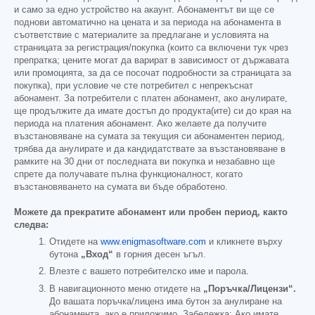
и само за едно устройство на акаунт. Абонаментът ви ще се
поднови автоматично на цената и за периода на абонамента в
съответствие с материалите за предлагане и условията на
страницата за регистрация/покупка (които са включени тук чрез
препратка; цените могат да варират в зависимост от държавата
или промоцията, за да се посочат подробности за страницата за
покупка), при условие че сте потребител с непрекъснат
абонамент. За потребители с платен абонамент, ако анулирате,
ще продължите да имате достъп до продукта(ите) си до края на
периода на платения абонамент. Ако желаете да получите
възстановяване на сумата за текущия си абонаментен период,
трябва да анулирате и да кандидатствате за възстановяване в
рамките на 30 дни от последната ви покупка и незабавно ще
спрете да получавате пълна функционалност, когато
възстановяването на сумата ви бъде обработено.
Можете да прекратите абонамент или пробен период, както
следва:
Отидете на
www.enigmasoftware.com
и кликнете върху
бутона
„Вход“
в горния десен ъгъл.
Влезте с вашето потребителско име и парола.
В навигационното меню отидете на
„Поръчка/Лицензи“.
До вашата поръчка/лиценз има бутон за анулиране на
абонамента, ако е приложимо. Забележка: Ако имате