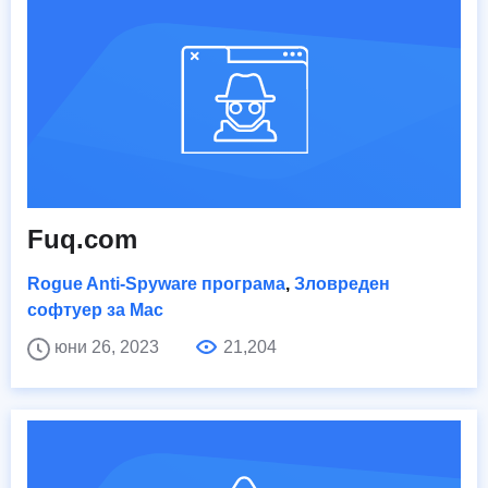
Fuq.com
Rogue Anti-Spyware програма
,
Зловреден
софтуер за Mac
юни 26, 2023
21,204