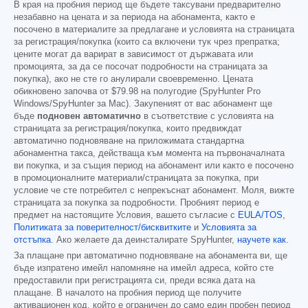
В края на пробния период ще бъдете таксувани предварително
незабавно на цената и за периода на абонамента, както е
посочено в материалите за предлагане и условията на страницата
за регистрация/покупка (които са включени тук чрез препратка;
цените могат да варират в зависимост от държавата или
промоцията, за да се посочат подробности на страницата за
покупка), ако не сте го анулирали своевременно. Цената
обикновено започва от
$79.98
на полугодие (SpyHunter Pro
Windows/SpyHunter за Mac). Закупеният от вас абонамент ще
бъде
подновен автоматично
в съответствие с условията на
страницата за регистрация/покупка, които предвиждат
автоматично подновяване на приложимата стандартна
абонаментна такса, действаща към момента на първоначалната
ви покупка, и за същия период на абонамент или както е посочено
в промоционалните материали/страницата за покупка, при
условие че сте потребител с непрекъснат абонамент. Моля, вижте
страницата за покупка за подробности. Пробният период е
предмет на настоящите Условия, вашето съгласие с
EULA/TOS
,
Политиката за поверителност/бисквитките
и
Условията за
отстъпка
. Ако желаете да деинсталирате SpyHunter,
научете как
.
За плащане при автоматично подновяване на абонамента ви, ще
бъде изпратено имейл напомняне на имейл адреса, който сте
предоставили при регистрацията си, преди всяка дата на
плащане. В началото на пробния период ще получите
активационен код, който е ограничен до само един пробен период