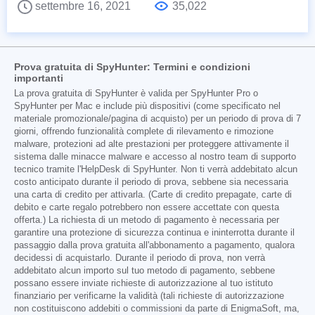
settembre 16, 2021
35,022
Prova gratuita di SpyHunter: Termini e condizioni
importanti
La prova gratuita di SpyHunter è valida per SpyHunter Pro o
SpyHunter per Mac e include più dispositivi (come specificato nel
materiale promozionale/pagina di acquisto) per un periodo di prova di 7
giorni, offrendo funzionalità complete di rilevamento e rimozione
malware, protezioni ad alte prestazioni per proteggere attivamente il
sistema dalle minacce malware e accesso al nostro team di supporto
tecnico tramite l'HelpDesk di SpyHunter. Non ti verrà addebitato alcun
costo anticipato durante il periodo di prova, sebbene sia necessaria
una carta di credito per attivarla. (Carte di credito prepagate, carte di
debito e carte regalo potrebbero non essere accettate con questa
offerta.) La richiesta di un metodo di pagamento è necessaria per
garantire una protezione di sicurezza continua e ininterrotta durante il
passaggio dalla prova gratuita all'abbonamento a pagamento, qualora
decidessi di acquistarlo. Durante il periodo di prova, non verrà
addebitato alcun importo sul tuo metodo di pagamento, sebbene
possano essere inviate richieste di autorizzazione al tuo istituto
finanziario per verificarne la validità (tali richieste di autorizzazione
non costituiscono addebiti o commissioni da parte di EnigmaSoft, ma,