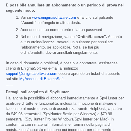
È possibile annullare un abbonamento o un periodo di prova nel
seguente modo:
Vai su
www.enigmasoftware.com
e fai clic sul pulsante
"Accedi"
nell'angolo in alto a destra.
Accedi con il tuo nome utente e la tua password.
Nel menu di navigazione, vai su
"Ordini/Licenze".
Accanto
al tuo ordine/licenza, troverai un pulsante per annullare
l'abbonamento, se applicabile. Nota: se hai più
ordini/prodotti, dovrai annullarli singolarmente.
In caso di domande o problemi, è possibile contattare l'assistenza
clienti di EnigmaSoft via e-mail all'indirizzo
support@enigmasoftware.com
oppure aprendo un ticket di supporto
sul sito
MyAccount di EnigmaSoft
.
------
Dettagli sull'acquisto di SpyHunter
Hai anche la possibilità di abbonarti immediatamente a SpyHunter per
usufruire di tutte le funzionalità, inclusa la rimozione di malware e
l'accesso al nostro servizio di assistenza tramite HelpDesk, a partire
da
$49.98
semestrali (SpyHunter Basic per Windows) e
$79.98
semestrali (SpyHunter Pro per Windows/SpyHunter per Mac), in
conformità con i materiali informativi e i termini della pagina di
registrazione/acquisto (che sono qui incorporati per riferimento; i