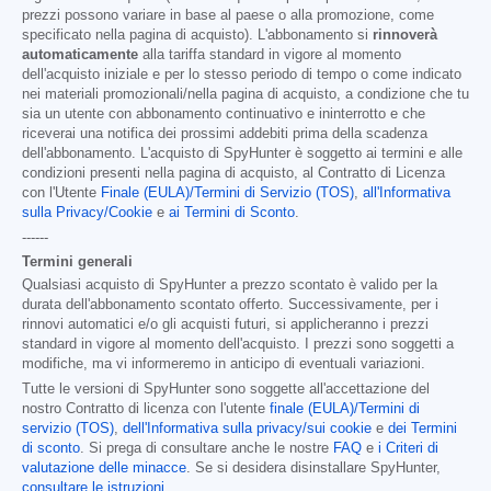
prezzi possono variare in base al paese o alla promozione, come
specificato nella pagina di acquisto). L'abbonamento si
rinnoverà
automaticamente
alla tariffa standard in vigore al momento
dell'acquisto iniziale e per lo stesso periodo di tempo o come indicato
nei materiali promozionali/nella pagina di acquisto, a condizione che tu
sia un utente con abbonamento continuativo e ininterrotto e che
riceverai una notifica dei prossimi addebiti prima della scadenza
dell'abbonamento. L'acquisto di SpyHunter è soggetto ai termini e alle
condizioni presenti nella pagina di acquisto, al Contratto di Licenza
con l'Utente
Finale (EULA)/Termini di Servizio (TOS)
,
all'Informativa
sulla Privacy/Cookie
e
ai Termini di Sconto
.
------
Termini generali
Qualsiasi acquisto di SpyHunter a prezzo scontato è valido per la
durata dell'abbonamento scontato offerto. Successivamente, per i
rinnovi automatici e/o gli acquisti futuri, si applicheranno i prezzi
standard in vigore al momento dell'acquisto. I prezzi sono soggetti a
modifiche, ma vi informeremo in anticipo di eventuali variazioni.
Tutte le versioni di SpyHunter sono soggette all'accettazione del
nostro Contratto di licenza con l'utente
finale (EULA)/Termini di
servizio (TOS)
,
dell'Informativa sulla privacy/sui cookie
e
dei Termini
di sconto
. Si prega di consultare anche le nostre
FAQ
e
i Criteri di
valutazione delle minacce
. Se si desidera disinstallare SpyHunter,
consultare le istruzioni
.