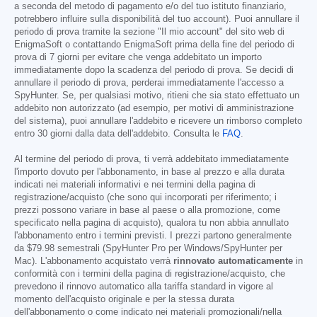
a seconda del metodo di pagamento e/o del tuo istituto finanziario,
potrebbero influire sulla disponibilità del tuo account). Puoi annullare il
periodo di prova tramite la sezione "Il mio account" del sito web di
EnigmaSoft o contattando EnigmaSoft prima della fine del periodo di
prova di 7 giorni per evitare che venga addebitato un importo
immediatamente dopo la scadenza del periodo di prova. Se decidi di
annullare il periodo di prova, perderai immediatamente l'accesso a
SpyHunter. Se, per qualsiasi motivo, ritieni che sia stato effettuato un
addebito non autorizzato (ad esempio, per motivi di amministrazione
del sistema), puoi annullare l'addebito e ricevere un rimborso completo
entro 30 giorni dalla data dell'addebito. Consulta le
FAQ
.
Al termine del periodo di prova, ti verrà addebitato immediatamente
l'importo dovuto per l'abbonamento, in base al prezzo e alla durata
indicati nei materiali informativi e nei termini della pagina di
registrazione/acquisto (che sono qui incorporati per riferimento; i
prezzi possono variare in base al paese o alla promozione, come
specificato nella pagina di acquisto), qualora tu non abbia annullato
l'abbonamento entro i termini previsti. I prezzi partono generalmente
da
$79.98
semestrali (SpyHunter Pro per Windows/SpyHunter per
Mac). L'abbonamento acquistato verrà
rinnovato automaticamente
in
conformità con i termini della pagina di registrazione/acquisto, che
prevedono il rinnovo automatico alla tariffa standard in vigore al
momento dell'acquisto originale e per la stessa durata
dell'abbonamento o come indicato nei materiali promozionali/nella