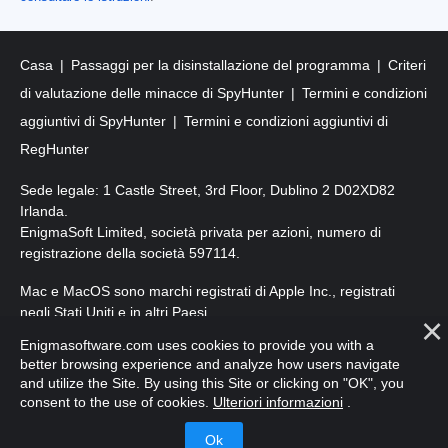
Casa
Passaggi per la disinstallazione del programma
Criteri
di valutazione delle minacce di SpyHunter
Termini e condizioni
aggiuntivi di SpyHunter
Termini e condizioni aggiuntivi di
RegHunter
Sede legale: 1 Castle Street, 3rd Floor, Dublino 2 D02XD82
Irlanda.
EnigmaSoft Limited, società privata per azioni, numero di
registrazione della società 597114.
Mac e MacOS sono marchi registrati di Apple Inc., registrati
negli Stati Uniti e in altri Paesi.
Enigmasoftware.com uses cookies to provide you with a
Copyright 2016-
2025
. EnigmaSoft Ltd. Tutti i diritti riservati.
better browsing experience and analyze how users navigate
and utilize the Site. By using this Site or clicking on "OK", you
consent to the use of cookies.
Ulteriori informazioni
.