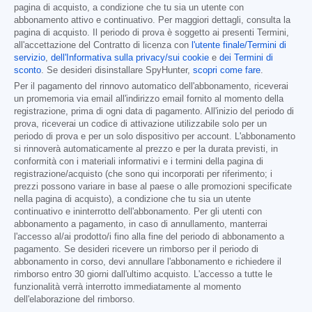
pagina di acquisto, a condizione che tu sia un utente con
abbonamento attivo e continuativo. Per maggiori dettagli, consulta la
pagina di acquisto. Il periodo di prova è soggetto ai presenti Termini,
all'accettazione del Contratto di licenza con
l'utente finale/Termini di
servizio
,
dell'Informativa sulla privacy/sui cookie
e
dei Termini di
sconto
. Se desideri disinstallare SpyHunter,
scopri come fare
.
Per il pagamento del rinnovo automatico dell'abbonamento, riceverai
un promemoria via email all'indirizzo email fornito al momento della
registrazione, prima di ogni data di pagamento. All'inizio del periodo di
prova, riceverai un codice di attivazione utilizzabile solo per un
periodo di prova e per un solo dispositivo per account. L'abbonamento
si rinnoverà automaticamente al prezzo e per la durata previsti, in
conformità con i materiali informativi e i termini della pagina di
registrazione/acquisto (che sono qui incorporati per riferimento; i
prezzi possono variare in base al paese o alle promozioni specificate
nella pagina di acquisto), a condizione che tu sia un utente
continuativo e ininterrotto dell'abbonamento. Per gli utenti con
abbonamento a pagamento, in caso di annullamento, manterrai
l'accesso al/ai prodotto/i fino alla fine del periodo di abbonamento a
pagamento. Se desideri ricevere un rimborso per il periodo di
abbonamento in corso, devi annullare l'abbonamento e richiedere il
rimborso entro 30 giorni dall'ultimo acquisto. L'accesso a tutte le
funzionalità verrà interrotto immediatamente al momento
dell'elaborazione del rimborso.