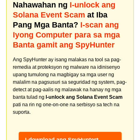
Nahawahan ng
I-unlock ang
Solana Event Scam
at Iba
Pang Mga Banta?
I-scan ang
Iyong Computer para sa mga
Banta gamit ang SpyHunter
Ang SpyHunter ay isang malakas na tool sa pag-
remedia at proteksyon ng malware na idinisenyo
upang tumulong na magbigay sa mga user ng
malalim na pagsusuri sa seguridad ng system, pag-
detect at pag-aalis ng malawak na hanay ng mga
banta tulad ng
I-unlock ang Solana Event Scam
pati na rin ng one-on-one na serbisyo sa tech na
suporta.
I-download ang SpyHunter*