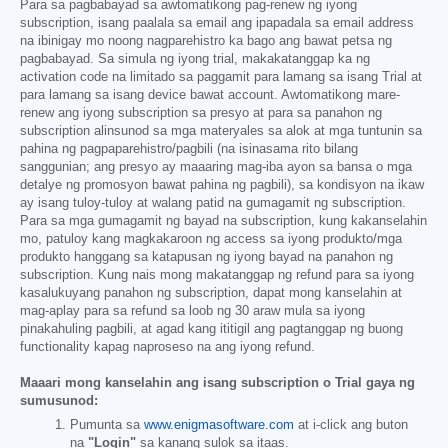
Para sa pagbabayad sa awtomatikong pag-renew ng iyong
subscription, isang paalala sa email ang ipapadala sa email address
na ibinigay mo noong nagparehistro ka bago ang bawat petsa ng
pagbabayad. Sa simula ng iyong trial, makakatanggap ka ng
activation code na limitado sa paggamit para lamang sa isang Trial at
para lamang sa isang device bawat account. Awtomatikong mare-
renew ang iyong subscription sa presyo at para sa panahon ng
subscription alinsunod sa mga materyales sa alok at mga tuntunin sa
pahina ng pagpaparehistro/pagbili (na isinasama rito bilang
sanggunian; ang presyo ay maaaring mag-iba ayon sa bansa o mga
detalye ng promosyon bawat pahina ng pagbili), sa kondisyon na ikaw
ay isang tuloy-tuloy at walang patid na gumagamit ng subscription.
Para sa mga gumagamit ng bayad na subscription, kung kakanselahin
mo, patuloy kang magkakaroon ng access sa iyong produkto/mga
produkto hanggang sa katapusan ng iyong bayad na panahon ng
subscription. Kung nais mong makatanggap ng refund para sa iyong
kasalukuyang panahon ng subscription, dapat mong kanselahin at
mag-aplay para sa refund sa loob ng 30 araw mula sa iyong
pinakahuling pagbili, at agad kang ititigil ang pagtanggap ng buong
functionality kapag naproseso na ang iyong refund.
Maaari mong kanselahin ang isang subscription o Trial gaya ng
sumusunod:
Pumunta sa
www.enigmasoftware.com
at i-click ang buton
na
"Login"
sa kanang sulok sa itaas.