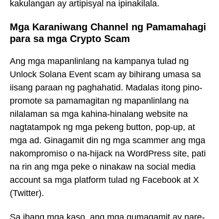
kakulangan ay artipisyal na ipinakilala.
Mga Karaniwang Channel ng Pamamahagi
para sa mga Crypto Scam
Ang mga mapanlinlang na kampanya tulad ng
Unlock Solana Event scam ay bihirang umasa sa
iisang paraan ng paghahatid. Madalas itong pino-
promote sa pamamagitan ng mapanlinlang na
nilalaman sa mga kahina-hinalang website na
nagtatampok ng mga pekeng button, pop-up, at
mga ad. Ginagamit din ng mga scammer ang mga
nakompromiso o na-hijack na WordPress site, pati
na rin ang mga peke o ninakaw na social media
account sa mga platform tulad ng Facebook at X
(Twitter).
Sa ibang mga kaso, ang mga gumagamit ay nare-