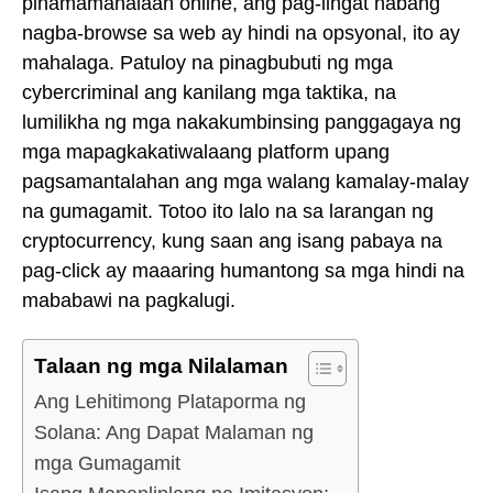
pinamamahalaan online, ang pag-iingat habang
nagba-browse sa web ay hindi na opsyonal, ito ay
mahalaga. Patuloy na pinagbubuti ng mga
cybercriminal ang kanilang mga taktika, na
lumilikha ng mga nakakumbinsing panggagaya ng
mga mapagkakatiwalaang platform upang
pagsamantalahan ang mga walang kamalay-malay
na gumagamit. Totoo ito lalo na sa larangan ng
cryptocurrency, kung saan ang isang pabaya na
pag-click ay maaaring humantong sa mga hindi na
mababawi na pagkalugi.
Talaan ng mga Nilalaman
Ang Lehitimong Plataporma ng
Solana: Ang Dapat Malaman ng
mga Gumagamit