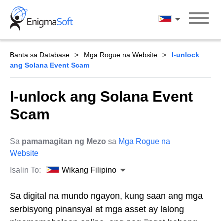
Skip
to
Wikang Filipin
content
Banta sa Database
Mga Rogue na Website
I-unlock
ang Solana Event Scam
I-unlock ang Solana Event
Scam
Sa
pamamagitan ng Mezo
sa
Mga Rogue na
Website
Isalin To:
Wikang Filipino
Sa digital na mundo ngayon, kung saan ang mga
serbisyong pinansyal at mga asset ay lalong