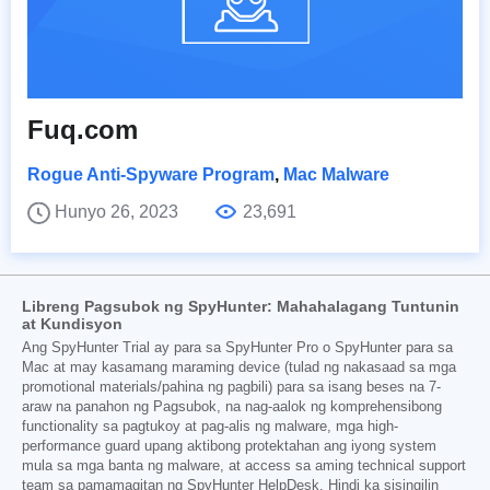
Fuq.com
Rogue Anti-Spyware Program
,
Mac Malware
Hunyo 26, 2023
23,691
Libreng Pagsubok ng SpyHunter: Mahahalagang Tuntunin
at Kundisyon
Ang SpyHunter Trial ay para sa SpyHunter Pro o SpyHunter para sa
Mac at may kasamang maraming device (tulad ng nakasaad sa mga
promotional materials/pahina ng pagbili) para sa isang beses na 7-
araw na panahon ng Pagsubok, na nag-aalok ng komprehensibong
functionality sa pagtukoy at pag-alis ng malware, mga high-
performance guard upang aktibong protektahan ang iyong system
mula sa mga banta ng malware, at access sa aming technical support
team sa pamamagitan ng SpyHunter HelpDesk. Hindi ka sisingilin