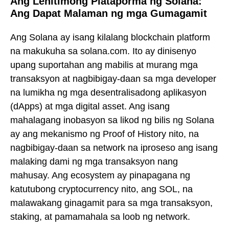
Ang Lehitimong Plataporma ng Solana:
Ang Dapat Malaman ng mga Gumagamit
Ang Solana ay isang kilalang blockchain platform
na makukuha sa solana.com. Ito ay dinisenyo
upang suportahan ang mabilis at murang mga
transaksyon at nagbibigay-daan sa mga developer
na lumikha ng mga desentralisadong aplikasyon
(dApps) at mga digital asset. Ang isang
mahalagang inobasyon sa likod ng bilis ng Solana
ay ang mekanismo ng Proof of History nito, na
nagbibigay-daan sa network na iproseso ang isang
malaking dami ng mga transaksyon nang
mahusay. Ang ecosystem ay pinapagana ng
katutubong cryptocurrency nito, ang SOL, na
malawakang ginagamit para sa mga transaksyon,
staking, at pamamahala sa loob ng network.