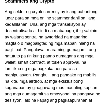
Scammers ang Crypto
Ang sektor ng cryptocurrency ay isang paboritong
lugar para sa mga online scammer dahil sa ilang
kadahilanan. Una, ang mga transaksyon ay
desentralisado at hindi na mababago, ibig sabihin
ay walang sentral na awtoridad na maaaring
magtalo o magbaligtad ng mga mapanlinlang na
paglilipat. Pangalawa, maraming gumagamit ang
natututo pa rin kung paano gumagana ang mga
wallet, smart contract, at token approval, na
lumilikha ng mga pagkakataon para sa
manipulasyon. Panghuli, ang pangako ng mabilis
na kita, mga airdrop, at mga eksklusibong
kaganapan ay ginagawang mas madaling kapitan
ang mga gumagamit sa emosyonal na paggawa ng
desisyon, lalo na kapag ang pagkaapurahan at