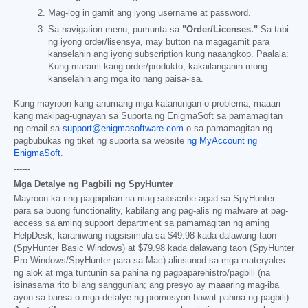
Mag-log in gamit ang iyong username at password.
Sa navigation menu, pumunta sa
"Order/Licenses."
Sa tabi
ng iyong order/lisensya, may button na magagamit para
kanselahin ang iyong subscription kung naaangkop. Paalala:
Kung marami kang order/produkto, kakailanganin mong
kanselahin ang mga ito nang paisa-isa.
Kung mayroon kang anumang mga katanungan o problema, maaari
kang makipag-ugnayan sa Suporta ng EnigmaSoft sa pamamagitan
ng email sa
support@enigmasoftware.com
o sa pamamagitan ng
pagbubukas ng tiket ng suporta sa website
ng MyAccount ng
EnigmaSoft
.
------
Mga Detalye ng Pagbili ng SpyHunter
Mayroon ka ring pagpipilian na mag-subscribe agad sa SpyHunter
para sa buong functionality, kabilang ang pag-alis ng malware at pag-
access sa aming support department sa pamamagitan ng aming
HelpDesk, karaniwang nagsisimula sa
$49.98
kada dalawang taon
(SpyHunter Basic Windows) at
$79.98
kada dalawang taon (SpyHunter
Pro Windows/SpyHunter para sa Mac) alinsunod sa mga materyales
ng alok at mga tuntunin sa pahina ng pagpaparehistro/pagbili (na
isinasama rito bilang sanggunian; ang presyo ay maaaring mag-iba
ayon sa bansa o mga detalye ng promosyon bawat pahina ng pagbili).