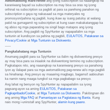
Awtomatikong mare-renew
ang iyong subscription sa naaangkop na
karaniwang bayad sa subscription na may bisa sa oras ng iyong
orihinal na subscription sa pagbili at para sa parehong panahon ng
subscription o gaya ng nakasaad sa mga materyales ng
promosyon/pahina ng pagbili, kung ikaw ay isang patuloy at walang
patid na gumagamit ng subscription at kung saan makakatanggap ka
ng abiso ng mga paparating na singil bago matapos ang iyong
subscription. Ang pagbili ng SpyHunter ay napapailalim sa mga
tuntunin at kundisyon sa pahina ng pagbili,
EULA/TOS
,
Patakaran sa
Privacy/Cookie
at
Mga Tuntunin sa Diskwento
.
------
Pangkalahatang mga Tuntunin
Anumang pagbili para sa SpyHunter sa ilalim ng diskwentong presyo
ay may bisa para sa iniaalok na diskwentong termino ng subscription.
Pagkatapos nito, ang naaangkop na karaniwang presyo sa panahong
iyon ay ilalapat para sa mga awtomatikong pag-renew at/o mga pagbili
sa hinaharap. Ang presyo ay maaaring magbago, bagama't aabisuhan
ka namin nang maaga tungkol sa mga pagbabago sa presyo.
Ang lahat ng bersyon ng SpyHunter ay napapailalim sa iyong
pagsang-ayon sa aming
EULA/TOS
,
Patakaran sa
Pagkapribado/Cookie
, at
Mga Tuntunin sa Diskwento
. Pakitingnan din
ang aming
Mga FAQ
at
Pamantayan sa Pagtatasa ng Banta
. Kung
nais mong i-uninstall ang SpyHunter,
alamin kung paano
.