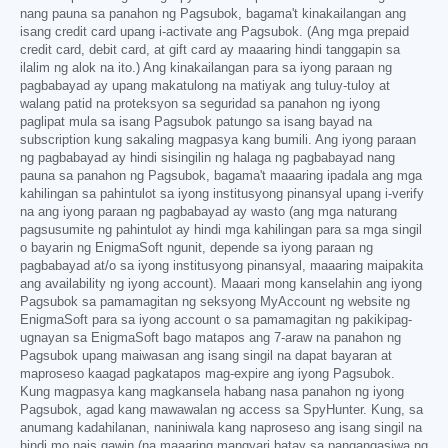
nang pauna sa panahon ng Pagsubok, bagama't kinakailangan ang
isang credit card upang i-activate ang Pagsubok. (Ang mga prepaid
credit card, debit card, at gift card ay maaaring hindi tanggapin sa
ilalim ng alok na ito.) Ang kinakailangan para sa iyong paraan ng
pagbabayad ay upang makatulong na matiyak ang tuluy-tuloy at
walang patid na proteksyon sa seguridad sa panahon ng iyong
paglipat mula sa isang Pagsubok patungo sa isang bayad na
subscription kung sakaling magpasya kang bumili. Ang iyong paraan
ng pagbabayad ay hindi sisingilin ng halaga ng pagbabayad nang
pauna sa panahon ng Pagsubok, bagama't maaaring ipadala ang mga
kahilingan sa pahintulot sa iyong institusyong pinansyal upang i-verify
na ang iyong paraan ng pagbabayad ay wasto (ang mga naturang
pagsusumite ng pahintulot ay hindi mga kahilingan para sa mga singil
o bayarin ng EnigmaSoft ngunit, depende sa iyong paraan ng
pagbabayad at/o sa iyong institusyong pinansyal, maaaring maipakita
ang availability ng iyong account). Maaari mong kanselahin ang iyong
Pagsubok sa pamamagitan ng seksyong MyAccount ng website ng
EnigmaSoft para sa iyong account o sa pamamagitan ng pakikipag-
ugnayan sa EnigmaSoft bago matapos ang 7-araw na panahon ng
Pagsubok upang maiwasan ang isang singil na dapat bayaran at
maproseso kaagad pagkatapos mag-expire ang iyong Pagsubok.
Kung magpasya kang magkansela habang nasa panahon ng iyong
Pagsubok, agad kang mawawalan ng access sa SpyHunter. Kung, sa
anumang kadahilanan, naniniwala kang naproseso ang isang singil na
hindi mo nais gawin (na maaaring mangyari batay sa pangangasiwa ng