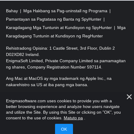
Bahay
Mga Hakbang sa Pag-uninstall ng Programa
Pamantayan sa Pagtatasa ng Banta ng SpyHunter
Karagdagang Mga Tuntunin at Kundisyon ng SpyHunter
Mga
Karagdagang Tuntunin at Kundisyon ng RegHunter
Rehistradong Opisina: 1 Castle Street, 3rd Floor, Dublin 2
D02XD82 Ireland.
EnigmaSoft Limited, Private Company Limited sa pamamagitan
ng shares, Company Registration Number 597114.
Ang Mac at MacOS ay mga trademark ng Apple Inc., na
nakarehistro sa US at iba pang mga bansa.
Copyright 2016-
2025
. EnigmaSoft Ltd. Lahat ng Karapatan ay
Enigmasoftware.com uses cookies to provide you with a
Nakalaan.
better browsing experience and analyze how users navigate
and utilize the Site. By using this Site or clicking on "OK", you
consent to the use of cookies.
Matuto pa
.