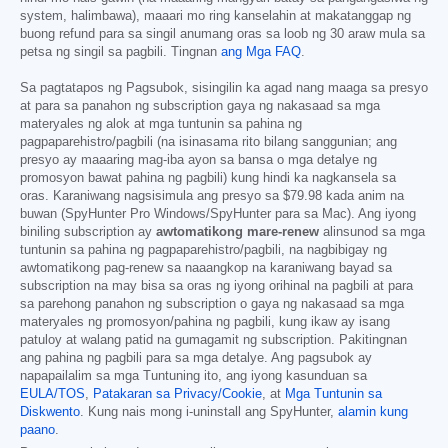
system, halimbawa), maaari mo ring kanselahin at makatanggap ng
buong refund para sa singil anumang oras sa loob ng 30 araw mula sa
petsa ng singil sa pagbili. Tingnan
ang Mga FAQ
.
Sa pagtatapos ng Pagsubok, sisingilin ka agad nang maaga sa presyo
at para sa panahon ng subscription gaya ng nakasaad sa mga
materyales ng alok at mga tuntunin sa pahina ng
pagpaparehistro/pagbili (na isinasama rito bilang sanggunian; ang
presyo ay maaaring mag-iba ayon sa bansa o mga detalye ng
promosyon bawat pahina ng pagbili) kung hindi ka nagkansela sa
oras. Karaniwang nagsisimula ang presyo sa
$79.98
kada anim na
buwan (SpyHunter Pro Windows/SpyHunter para sa Mac). Ang iyong
biniling subscription ay
awtomatikong mare-renew
alinsunod sa mga
tuntunin sa pahina ng pagpaparehistro/pagbili, na nagbibigay ng
awtomatikong pag-renew sa naaangkop na karaniwang bayad sa
subscription na may bisa sa oras ng iyong orihinal na pagbili at para
sa parehong panahon ng subscription o gaya ng nakasaad sa mga
materyales ng promosyon/pahina ng pagbili, kung ikaw ay isang
patuloy at walang patid na gumagamit ng subscription. Pakitingnan
ang pahina ng pagbili para sa mga detalye. Ang pagsubok ay
napapailalim sa mga Tuntuning ito, ang iyong kasunduan sa
EULA/TOS
,
Patakaran sa Privacy/Cookie
, at
Mga Tuntunin sa
Diskwento
. Kung nais mong i-uninstall ang SpyHunter,
alamin kung
paano
.