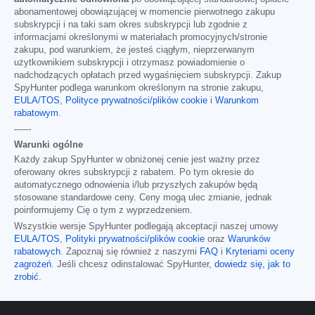
abonamentowej obowiązującej w momencie pierwotnego zakupu
subskrypcji i na taki sam okres subskrypcji lub zgodnie z
informacjami określonymi w materiałach promocyjnych/stronie
zakupu, pod warunkiem, że jesteś ciągłym, nieprzerwanym
użytkownikiem subskrypcji i otrzymasz powiadomienie o
nadchodzących opłatach przed wygaśnięciem subskrypcji. Zakup
SpyHunter podlega warunkom określonym na stronie zakupu,
EULA/TOS
,
Polityce prywatności/plików cookie
i
Warunkom
rabatowym
.
------
Warunki ogólne
Każdy zakup SpyHunter w obniżonej cenie jest ważny przez
oferowany okres subskrypcji z rabatem. Po tym okresie do
automatycznego odnowienia i/lub przyszłych zakupów będą
stosowane standardowe ceny. Ceny mogą ulec zmianie, jednak
poinformujemy Cię o tym z wyprzedzeniem.
Wszystkie wersje SpyHunter podlegają akceptacji naszej umowy
EULA/TOS
,
Polityki prywatności/plików cookie
oraz
Warunków
rabatowych
. Zapoznaj się również z naszymi
FAQ
i
Kryteriami oceny
zagrożeń
. Jeśli chcesz odinstalować SpyHunter,
dowiedz się, jak to
zrobić
.