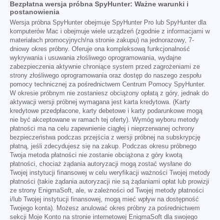
Bezpłatna wersja próbna SpyHunter: Ważne warunki i
postanowienia
Wersja próbna SpyHunter obejmuje SpyHunter Pro lub SpyHunter dla
komputerów Mac i obejmuje wiele urządzeń (zgodnie z informacjami w
materiałach promocyjnych/na stronie zakupu) na jednorazowy, 7-
dniowy okres próbny. Oferuje ona kompleksową funkcjonalność
wykrywania i usuwania złośliwego oprogramowania, wydajne
zabezpieczenia aktywnie chroniące system przed zagrożeniami ze
strony złośliwego oprogramowania oraz dostęp do naszego zespołu
pomocy technicznej za pośrednictwem Centrum Pomocy SpyHunter.
W okresie próbnym nie zostaniesz obciążony opłatą z góry, jednak do
aktywacji wersji próbnej wymagana jest karta kredytowa. (Karty
kredytowe przedpłacone, karty debetowe i karty podarunkowe mogą
nie być akceptowane w ramach tej oferty). Wymóg wyboru metody
płatności ma na celu zapewnienie ciągłej i nieprzerwanej ochrony
bezpieczeństwa podczas przejścia z wersji próbnej na subskrypcję
płatną, jeśli zdecydujesz się na zakup. Podczas okresu próbnego
Twoja metoda płatności nie zostanie obciążona z góry kwotą
płatności, chociaż żądania autoryzacji mogą zostać wysłane do
Twojej instytucji finansowej w celu weryfikacji ważności Twojej metody
płatności (takie żądania autoryzacji nie są żądaniami opłat lub prowizji
ze strony EnigmaSoft, ale, w zależności od Twojej metody płatności
i/lub Twojej instytucji finansowej, mogą mieć wpływ na dostępność
Twojego konta). Możesz anulować okres próbny za pośrednictwem
sekcji Moje Konto na stronie internetowej EnigmaSoft dla swojego