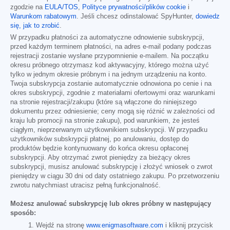
zgodzie na
EULA/TOS
,
Polityce prywatności/plików cookie
i
Warunkom rabatowym
. Jeśli chcesz odinstalować SpyHunter,
dowiedz
się, jak to zrobić
.
W przypadku płatności za automatyczne odnowienie subskrypcji,
przed każdym terminem płatności, na adres e-mail podany podczas
rejestracji zostanie wysłane przypomnienie e-mailem. Na początku
okresu próbnego otrzymasz kod aktywacyjny, którego można użyć
tylko w jednym okresie próbnym i na jednym urządzeniu na konto.
Twoja subskrypcja zostanie automatycznie odnowiona po cenie i na
okres subskrypcji, zgodnie z materiałami ofertowymi oraz warunkami
na stronie rejestracji/zakupu (które są włączone do niniejszego
dokumentu przez odniesienie; ceny mogą się różnić w zależności od
kraju lub promocji na stronie zakupu), pod warunkiem, że jesteś
ciągłym, nieprzerwanym użytkownikiem subskrypcji. W przypadku
użytkowników subskrypcji płatnej, po anulowaniu, dostęp do
produktów będzie kontynuowany do końca okresu opłaconej
subskrypcji. Aby otrzymać zwrot pieniędzy za bieżący okres
subskrypcji, musisz anulować subskrypcję i złożyć wniosek o zwrot
pieniędzy w ciągu 30 dni od daty ostatniego zakupu. Po przetworzeniu
zwrotu natychmiast utracisz pełną funkcjonalność.
Możesz anulować subskrypcję lub okres próbny w następujący
sposób:
Wejdź na stronę
www.enigmasoftware.com
i kliknij przycisk