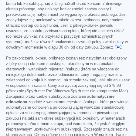
konta lub kontaktując się z EnigmaSoft przed końcem 7-dniowego
okresu próbnego, aby uniknąć konieczności zapłaty opłaty i
przetworzenia jej natychmiast po wygaśnięciu okresu próbnego. Jeśli
zdecydujesz się anulować w trakcie okresu próbnego, natychmiast
utracisz dostęp do SpyHunter. Jeśli z jakiegokolwiek powodu
uważasz, że została przetworzona opłata, której nie chciałeś uiścić
(co może wynikać na przykład z przyczyn administracyjnych
systemu), możesz również anulować i otrzymać pełny zwrot opłaty w
dowolnym momencie w ciągu 30 dni od daty zakupu. Zobacz
FAQ
.
Po zakończeniu okresu próbnego zostaniesz natychmiast obciążony
z góry ceną i okresem subskrypcji określonymi w materiałach
ofertowych i warunkach rejestracji/zakupu (które są włączone do
niniejszego dokumentu przez odniesienie; ceny mogą się różnić w
zależności od kraju lub promocji na stronie zakupu), jeśli nie anulujesz
w odpowiednim czasie. Ceny zazwyczaj zaczynają się od
$79.98
półrocznie (SpyHunter Pro Windows/SpyHunter dla komputerów Mac).
Zakupiona przez Ciebie subskrypcja zostanie
automatycznie
odnowiona
zgodnie z warunkami rejestracji/zakupu, które przewidują
automatyczne odnowienia po obowiązującej wówczas standardowej
opłacie za subskrypcję obowiązującej w momencie pierwotnego
zakupu i na taki sam okres subskrypcji lub określony w materiałach
promocyjnych/na stronie zakupu, pod warunkiem, że jesteś ciągłym,
nieprzerwanym użytkownikiem subskrypcji. Szczegóły znajdziesz na
stronie zakupu. Okres próbny podlega niniejszym Warunkom, Twojej