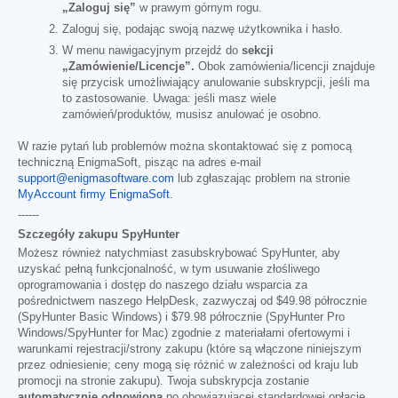
„Zaloguj się”
w prawym górnym rogu.
Zaloguj się, podając swoją nazwę użytkownika i hasło.
W menu nawigacyjnym przejdź do
sekcji
„Zamówienie/Licencje”.
Obok zamówienia/licencji znajduje
się przycisk umożliwiający anulowanie subskrypcji, jeśli ma
to zastosowanie. Uwaga: jeśli masz wiele
zamówień/produktów, musisz anulować je osobno.
W razie pytań lub problemów można skontaktować się z pomocą
techniczną EnigmaSoft, pisząc na adres e-mail
support@enigmasoftware.com
lub zgłaszając problem na stronie
MyAccount firmy EnigmaSoft
.
------
Szczegóły zakupu SpyHunter
Możesz również natychmiast zasubskrybować SpyHunter, aby
uzyskać pełną funkcjonalność, w tym usuwanie złośliwego
oprogramowania i dostęp do naszego działu wsparcia za
pośrednictwem naszego HelpDesk, zazwyczaj od
$49.98
półrocznie
(SpyHunter Basic Windows) i
$79.98
półrocznie (SpyHunter Pro
Windows/SpyHunter for Mac) zgodnie z materiałami ofertowymi i
warunkami rejestracji/strony zakupu (które są włączone niniejszym
przez odniesienie; ceny mogą się różnić w zależności od kraju lub
promocji na stronie zakupu). Twoja subskrypcja zostanie
automatycznie odnowiona
po obowiązującej standardowej opłacie