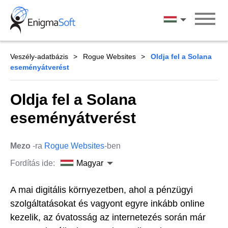
Skip
to
Magyar
content
Veszély-adatbázis
Rogue Websites
Oldja fel a Solana
eseményátverést
Oldja fel a Solana
eseményátverést
Mezo
-ra
Rogue Websites
-ben
Fordítás ide:
Magyar
A mai digitális környezetben, ahol a pénzügyi
szolgáltatásokat és vagyont egyre inkább online
kezelik, az óvatosság az internetezés során már