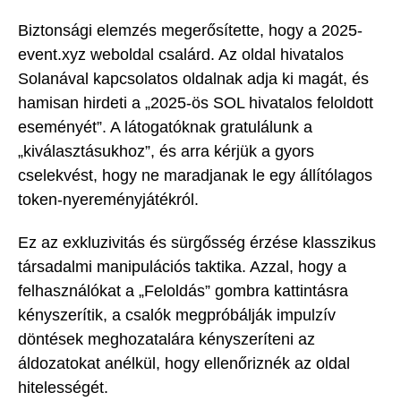
Biztonsági elemzés megerősítette, hogy a 2025-
event.xyz weboldal csalárd. Az oldal hivatalos
Solanával kapcsolatos oldalnak adja ki magát, és
hamisan hirdeti a „2025-ös SOL hivatalos feloldott
eseményét”. A látogatóknak gratulálunk a
„kiválasztásukhoz”, és arra kérjük a gyors
cselekvést, hogy ne maradjanak le egy állítólagos
token-nyereményjátékról.
Ez az exkluzivitás és sürgősség érzése klasszikus
társadalmi manipulációs taktika. Azzal, hogy a
felhasználókat a „Feloldás” gombra kattintásra
kényszerítik, a csalók megpróbálják impulzív
döntések meghozatalára kényszeríteni az
áldozatokat anélkül, hogy ellenőriznék az oldal
hitelességét.