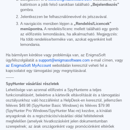
kattintson a jobb felső sarokban található
„Bejelentkezés”
gombra.
Jelentkezzen be felhasználónevével és jelszavával.
A navigációs menüben lépjen a
„Rendelés/Licencek”
menüpontra.
A rendelés/licenc mellett található egy gomb
az előfizetés lemondására, ha alkalmazható. Megjegyzés:
Ha több rendelése/terméke van, azokat egyenként kell
lemondania.
Ha bármilyen kérdése vagy problémája van, az EnigmaSoft
ügyfélszolgálatát a
support@enigmasoftware.com
e-mail címen, vagy
az EnigmaSoft MyAccount
weboldalán keresztül veheti fel a
kapcsolatot egy támogatási jegy megnyitásával.
-------
SpyHunter vásárlási részletek
Lehetősége van azonnal előfizetni a SpyHunterre a teljes
funkcionalitásért, beleértve a kártevők eltávolítását és a támogatási
osztályunkhoz való hozzáférést a HelpDesk-en keresztül, jellemzően
féléves
$49.98
(SpyHunter Basic Windows) és féléves
$79.98
(SpyHunter Pro Windows/SpyHunter Mac-re) kezdve, a kínálati
anyagoknak és a regisztrációs/vásárlási oldal feltételeinek
megfelelően (amelyek hivatkozásként jelen dokumentumban
szerepelnek; az árak országonként vagy promóciónként eltérőek