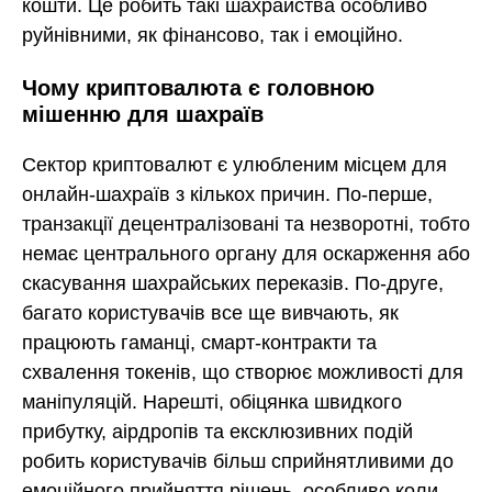
кошти. Це робить такі шахрайства особливо
руйнівними, як фінансово, так і емоційно.
Чому криптовалюта є головною
мішенню для шахраїв
Сектор криптовалют є улюбленим місцем для
онлайн-шахраїв з кількох причин. По-перше,
транзакції децентралізовані та незворотні, тобто
немає центрального органу для оскарження або
скасування шахрайських переказів. По-друге,
багато користувачів все ще вивчають, як
працюють гаманці, смарт-контракти та
схвалення токенів, що створює можливості для
маніпуляцій. Нарешті, обіцянка швидкого
прибутку, аірдропів та ексклюзивних подій
робить користувачів більш сприйнятливими до
емоційного прийняття рішень, особливо коли