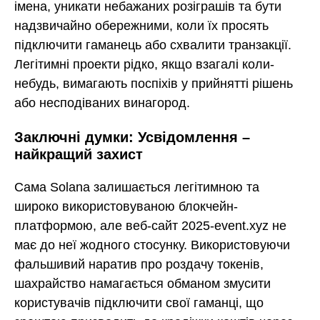
імена, уникати небажаних розіграшів та бути
надзвичайно обережними, коли їх просять
підключити гаманець або схвалити транзакції.
Легітимні проекти рідко, якщо взагалі коли-
небудь, вимагають поспіхів у прийнятті рішень
або несподіваних винагород.
Заключні думки: Усвідомлення –
найкращий захист
Сама Solana залишається легітимною та
широко використовуваною блокчейн-
платформою, але веб-сайт 2025-event.xyz не
має до неї жодного стосунку. Використовуючи
фальшивий наратив про роздачу токенів,
шахрайство намагається обманом змусити
користувачів підключити свої гаманці, що