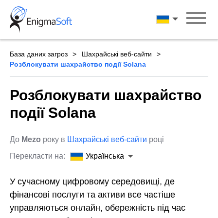
Skip
to
Українська
content
База даних загроз
Шахрайські веб-сайти
Розблокувати шахрайство події Solana
Розблокувати шахрайство
події Solana
До
Mezo
року в
Шахрайські веб-сайти
році
Перекласти на:
Українська
У сучасному цифровому середовищі, де
фінансові послуги та активи все частіше
управляються онлайн, обережність під час