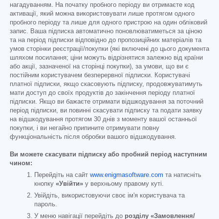
нагадуванням. На початку пробного періоду ви отримаєте код
активації, який можна використовувати лише протягом одного
пробного періоду та лише для одного пристрою на один обліковий
запис. Ваша підписка автоматично поновлюватиметься за ціною
та на період підписки відповідно до пропозиційних матеріалів та
умов сторінки реєстрації/покупки (які включені до цього документа
шляхом посилання; ціни можуть відрізнятися залежно від країни
або акції, зазначеної на сторінці покупки), за умови, що ви є
постійним користувачем безперервної підписки. Користувачі
платної підписки, якщо скасовують підписку, продовжуватимуть
мати доступ до своїх продуктів до закінчення періоду платної
підписки. Якщо ви бажаєте отримати відшкодування за поточний
період підписки, ви повинні скасувати підписку та подати заявку
на відшкодування протягом 30 днів з моменту вашої останньої
покупки, і ви негайно припините отримувати повну
функціональність після обробки вашого відшкодування.
Ви можете скасувати підписку або пробний період наступним
чином:
Перейдіть на сайт
www.enigmasoftware.com
та натисніть
кнопку
«Увійти»
у верхньому правому куті.
Увійдіть, використовуючи своє ім'я користувача та
пароль.
У меню навігації перейдіть до
розділу «Замовлення/