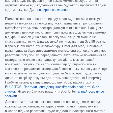
системне адміністрування), ви також можете скасувати її та
отримати повне відшкодування за неї будь-коли протягом 30 днів
з дати покупки. Див.
поширені запитання
.
Після закінчення пробного періоду з вас буде негайно стягнуто
плату за ціною та за період підписки, зазначені в пропозиційних
матеріалах та умовах реєстрації/покупки (які включені до цього
документа шляхом посилання; ціни можуть відрізнятися залежно
від країни або акції на сторінці покупки), якщо ви вчасно не
скасували підписку. Ціна зазвичай починається від
$79.98
раз на
півроку (SpyHunter Pro Windows/SpyHunter для Mac). Придбана
вами підписка буде
автоматично поновлена
відповідно до умов
реєстрації/покупки, які передбачають автоматичне поновлення за
стандартною платою за підписку, що діє на момент вашої
початкової покупки, та на той самий період підписки або як
зазначено в рекламних матеріалах/сторінці покупки, за умови, що
ви є постійним користувачем підписки без перерв. Будь ласка,
дивіться сторінку покупки для отримання детальної інформації.
Пробний період діє відповідно до цих Умов, вашої згоди з
EULA/TOS
,
Політики конфіденційності/файлів cookie
та
Умов
знижок
. Якщо ви бажаєте видалити SpyHunter,
дізнайтеся, як це
зробити
.
Для оплати автоматичного поновлення вашої підписки, перед
кожною датою оплати, на адресу електронної пошти, яку ви
вказали під час реєстрації, буде надіслано електронного листа з