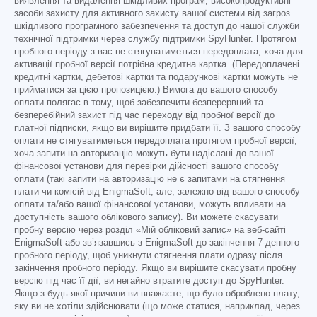
виявлення та видалення шкідливих програм, високопродуктивні
засоби захисту для активного захисту вашої системи від загроз
шкідливого програмного забезпечення та доступ до нашої служби
технічної підтримки через службу підтримки SpyHunter. Протягом
пробного періоду з вас не стягуватиметься передоплата, хоча для
активації пробної версії потрібна кредитна картка. (Передоплачені
кредитні картки, дебетові картки та подарункові картки можуть не
прийматися за цією пропозицією.) Вимога до вашого способу
оплати полягає в тому, щоб забезпечити безперервний та
безперебійний захист під час переходу від пробної версії до
платної підписки, якщо ви вирішите придбати її. З вашого способу
оплати не стягуватиметься передоплата протягом пробної версії,
хоча запити на авторизацію можуть бути надіслані до вашої
фінансової установи для перевірки дійсності вашого способу
оплати (такі запити на авторизацію не є запитами на стягнення
плати чи комісій від EnigmaSoft, але, залежно від вашого способу
оплати та/або вашої фінансової установи, можуть впливати на
доступність вашого облікового запису). Ви можете скасувати
пробну версію через розділ «Мій обліковий запис» на веб-сайті
EnigmaSoft або зв’язавшись з EnigmaSoft до закінчення 7-денного
пробного періоду, щоб уникнути стягнення плати одразу після
закінчення пробного періоду. Якщо ви вирішите скасувати пробну
версію під час її дії, ви негайно втратите доступ до SpyHunter.
Якщо з будь-якої причини ви вважаєте, що було оброблено плату,
яку ви не хотіли здійснювати (що може статися, наприклад, через