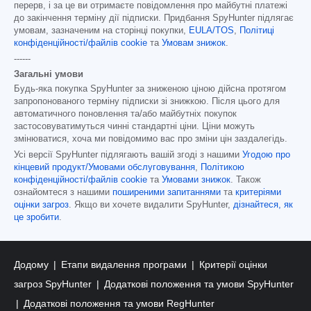
перерв, і за це ви отримаєте повідомлення про майбутні платежі
до закінчення терміну дії підписки. Придбання SpyHunter підлягає
умовам, зазначеним на сторінці покупки,
EULA/TOS
,
Політиці
конфіденційності/файлів cookie
та
Умовам знижок
.
------
Загальні умови
Будь-яка покупка SpyHunter за зниженою ціною дійсна протягом
запропонованого терміну підписки зі знижкою. Після цього для
автоматичного поновлення та/або майбутніх покупок
застосовуватимуться чинні стандартні ціни. Ціни можуть
змінюватися, хоча ми повідомимо вас про зміни цін заздалегідь.
Усі версії SpyHunter підлягають вашій згоді з нашими
Угодою про
кінцевий продукт/Умовами обслуговування
,
Політикою
конфіденційності/файлів cookie
та
Умовами знижок
. Також
ознайомтеся з нашими
поширеними запитаннями
та
критеріями
оцінки загроз
. Якщо ви хочете видалити SpyHunter,
дізнайтеся, як
це зробити
.
Додому
Етапи видалення програми
Критерії оцінки
загроз SpyHunter
Додаткові положення та умови SpyHunter
Додаткові положення та умови RegHunter