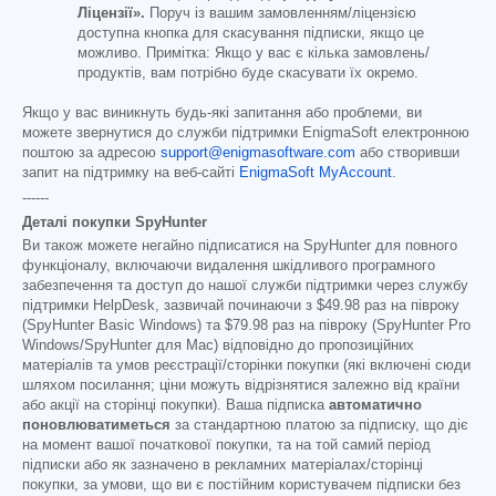
Ліцензії».
Поруч із вашим замовленням/ліцензією
доступна кнопка для скасування підписки, якщо це
можливо. Примітка: Якщо у вас є кілька замовлень/
продуктів, вам потрібно буде скасувати їх окремо.
Якщо у вас виникнуть будь-які запитання або проблеми, ви
можете звернутися до служби підтримки EnigmaSoft електронною
поштою за адресою
support@enigmasoftware.com
або створивши
запит на підтримку на веб-сайті
EnigmaSoft MyAccount
.
------
Деталі покупки SpyHunter
Ви також можете негайно підписатися на SpyHunter для повного
функціоналу, включаючи видалення шкідливого програмного
забезпечення та доступ до нашої служби підтримки через службу
підтримки HelpDesk, зазвичай починаючи з
$49.98
раз на півроку
(SpyHunter Basic Windows) та
$79.98
раз на півроку (SpyHunter Pro
Windows/SpyHunter для Mac) відповідно до пропозиційних
матеріалів та умов реєстрації/сторінки покупки (які включені сюди
шляхом посилання; ціни можуть відрізнятися залежно від країни
або акції на сторінці покупки). Ваша підписка
автоматично
поновлюватиметься
за стандартною платою за підписку, що діє
на момент вашої початкової покупки, та на той самий період
підписки або як зазначено в рекламних матеріалах/сторінці
покупки, за умови, що ви є постійним користувачем підписки без