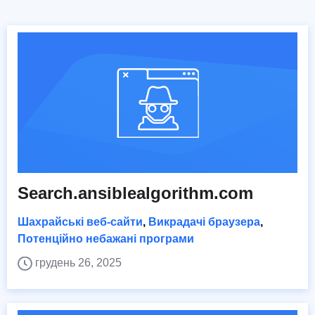
Search.ansiblealgorithm.com
Шахрайські веб-сайти
,
Викрадачі браузера
,
Потенційно небажані програми
грудень 26, 2025