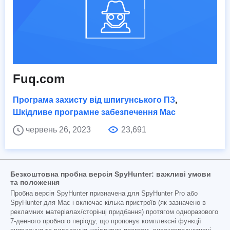
Fuq.com
Програма захисту від шпигунського ПЗ
,
Шкідливе програмне забезпечення Mac
червень 26, 2023
23,691
Безкоштовна пробна версія SpyHunter: важливі умови
та положення
Пробна версія SpyHunter призначена для SpyHunter Pro або
SpyHunter для Mac і включає кілька пристроїв (як зазначено в
рекламних матеріалах/сторінці придбання) протягом одноразового
7-денного пробного періоду, що пропонує комплексні функції