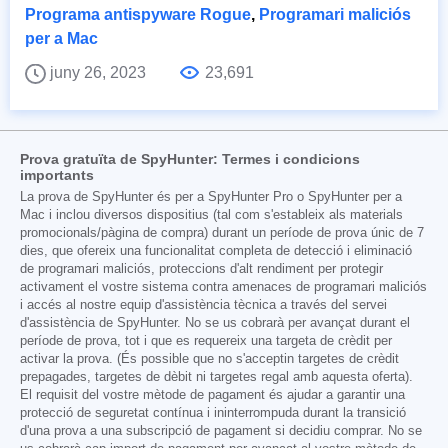
Programa antispyware Rogue
,
Programari maliciós
per a Mac
juny 26, 2023
23,691
Prova gratuïta de SpyHunter: Termes i condicions
importants
La prova de SpyHunter és per a SpyHunter Pro o SpyHunter per a
Mac i inclou diversos dispositius (tal com s'estableix als materials
promocionals/pàgina de compra) durant un període de prova únic de 7
dies, que ofereix una funcionalitat completa de detecció i eliminació
de programari maliciós, proteccions d'alt rendiment per protegir
activament el vostre sistema contra amenaces de programari maliciós
i accés al nostre equip d'assistència tècnica a través del servei
d'assistència de SpyHunter. No se us cobrarà per avançat durant el
període de prova, tot i que es requereix una targeta de crèdit per
activar la prova. (És possible que no s'acceptin targetes de crèdit
prepagades, targetes de dèbit ni targetes regal amb aquesta oferta).
El requisit del vostre mètode de pagament és ajudar a garantir una
protecció de seguretat contínua i ininterrompuda durant la transició
d'una prova a una subscripció de pagament si decidiu comprar. No se