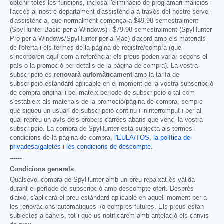
obtenir totes les funcions, inclosa l'eliminació de programari maliciós i
l'accés al nostre departament d'assistència a través del nostre servei
d'assistència, que normalment comença a
$49.98
semestralment
(SpyHunter Basic per a Windows) i
$79.98
semestralment (SpyHunter
Pro per a Windows/SpyHunter per a Mac) d'acord amb els materials
de l'oferta i els termes de la pàgina de registre/compra (que
s'incorporen aquí com a referència; els preus poden variar segons el
país o la promoció per detalls de la pàgina de compra). La vostra
subscripció es
renovarà automàticament
amb la tarifa de
subscripció estàndard aplicable en el moment de la vostra subscripció
de compra original i pel mateix període de subscripció o tal com
s'estableix als materials de la promoció/pàgina de compra, sempre
que sigueu un usuari de subscripció continu i ininterromput i per al
qual rebreu un avís dels propers càrrecs abans que venci la vostra
subscripció. La compra de SpyHunter està subjecta als termes i
condicions de la pàgina de compra,
l'EULA/TOS
,
la política de
privadesa/galetes
i
les condicions de descompte
.
------
Condicions generals
Qualsevol compra de SpyHunter amb un preu rebaixat és vàlida
durant el període de subscripció amb descompte ofert. Després
d'això, s'aplicarà el preu estàndard aplicable en aquell moment per a
les renovacions automàtiques i/o compres futures. Els preus estan
subjectes a canvis, tot i que us notificarem amb antelació els canvis