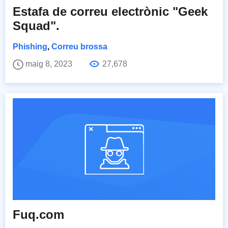
Estafa de correu electrònic "Geek
Squad".
Phishing
,
Correu brossa
maig 8, 2023
27,678
Fuq.com