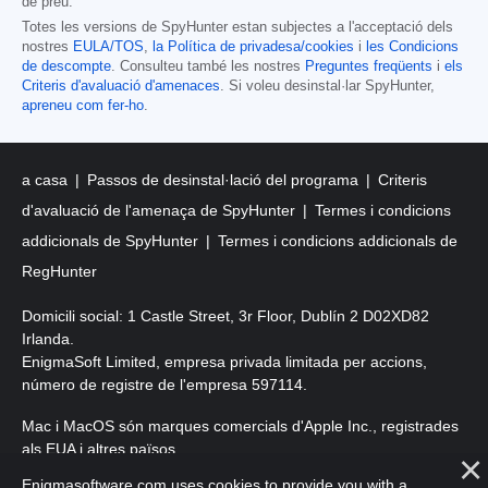
de preu.
Totes les versions de SpyHunter estan subjectes a l'acceptació dels
nostres
EULA/TOS
,
la Política de privadesa/cookies
i
les Condicions
de descompte
. Consulteu també les nostres
Preguntes freqüents
i
els
Criteris d'avaluació d'amenaces
. Si voleu desinstal·lar SpyHunter,
apreneu com fer-ho
.
a casa
Passos de desinstal·lació del programa
Criteris
d'avaluació de l'amenaça de SpyHunter
Termes i condicions
addicionals de SpyHunter
Termes i condicions addicionals de
RegHunter
Domicili social: 1 Castle Street, 3r Floor, Dublín 2 D02XD82
Irlanda.
EnigmaSoft Limited, empresa privada limitada per accions,
número de registre de l'empresa 597114.
Mac i MacOS són marques comercials d'Apple Inc., registrades
als EUA i altres països.
Enigmasoftware.com uses cookies to provide you with a