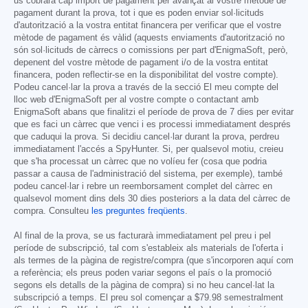
us cobrarà cap import de pagament per avançat al vostre mètode de
pagament durant la prova, tot i que es poden enviar sol·licituds
d'autorització a la vostra entitat financera per verificar que el vostre
mètode de pagament és vàlid (aquests enviaments d'autorització no
són sol·licituds de càrrecs o comissions per part d'EnigmaSoft, però,
depenent del vostre mètode de pagament i/o de la vostra entitat
financera, poden reflectir-se en la disponibilitat del vostre compte).
Podeu cancel·lar la prova a través de la secció El meu compte del
lloc web d'EnigmaSoft per al vostre compte o contactant amb
EnigmaSoft abans que finalitzi el període de prova de 7 dies per evitar
que es faci un càrrec que venci i es processi immediatament després
que caduqui la prova. Si decidiu cancel·lar durant la prova, perdreu
immediatament l'accés a SpyHunter. Si, per qualsevol motiu, creieu
que s'ha processat un càrrec que no volíeu fer (cosa que podria
passar a causa de l'administració del sistema, per exemple), també
podeu cancel·lar i rebre un reemborsament complet del càrrec en
qualsevol moment dins dels 30 dies posteriors a la data del càrrec de
compra. Consulteu
les preguntes freqüents
.
Al final de la prova, se us facturarà immediatament pel preu i pel
període de subscripció, tal com s'estableix als materials de l'oferta i
als termes de la pàgina de registre/compra (que s'incorporen aquí com
a referència; els preus poden variar segons el país o la promoció
segons els detalls de la pàgina de compra) si no heu cancel·lat la
subscripció a temps. El preu sol començar a
$79.98
semestralment