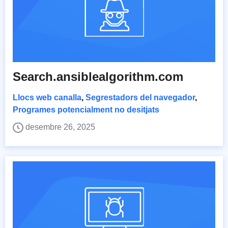
Search.ansiblealgorithm.com
Llocs web canalla
,
Segrestadors del navegador
,
Programes potencialment no desitjats
desembre 26, 2025