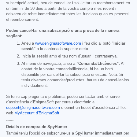
subscripció actual, heu de cancel·lar i sol·licitar un reemborsament en
un termini de 30 dies a partir de la vostra compra més recent i
deixareu de rebre immediatament totes les funcions quan es processi
el reemborsament.
Podeu cancel·lar una subscripció o una prova de la manera
següent:
Aneu a
www.enigmasoftware.com
i feu clic al botó
"Iniciar
sessió"
a la cantonada superior dreta.
Inicia la sessió amb el teu nom d'usuari i contrasenya.
Al menú de navegació, aneu a
"Comanda/Llicències".
Al
costat de la vostra comanda/llicència, hi ha un botó
disponible per cancel·lar la subscripció si escau. Nota: Si
teniu diverses comandes/productes, haureu de cancel·lar-los
individualment.
Si teniu cap pregunta o problema, podeu contactar amb el servei
d'assistència d'EnigmaSoft per correu electrònic a
support@enigmasoftware.com
o obrint un tiquet d'assistència al lloc
web
MyAccount d'EnigmaSoft
.
------
Detalls de compra de SpyHunter
També teniu l'opció de subscriure-us a SpyHunter immediatament per