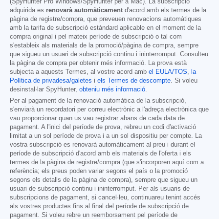
(SpyHunter Pro Windows/SpyHunter per a Mac). La subscripció
adquirida es
renovarà automàticament
d'acord amb els termes de la
pàgina de registre/compra, que preveuen renovacions automàtiques
amb la tarifa de subscripció estàndard aplicable en el moment de la
compra original i pel mateix període de subscripció o tal com
s'estableix als materials de la promoció/pàgina de compra, sempre
que sigueu un usuari de subscripció continu i ininterromput. Consulteu
la pàgina de compra per obtenir més informació. La prova està
subjecta a aquests Termes, al vostre acord amb
el EULA/TOS
,
la
Política de privadesa/galetes
i
els Termes de descompte
. Si voleu
desinstal·lar SpyHunter,
obteniu més informació
.
Per al pagament de la renovació automàtica de la subscripció,
s'enviarà un recordatori per correu electrònic a l'adreça electrònica que
vau proporcionar quan us vau registrar abans de cada data de
pagament. A l'inici del període de prova, rebreu un codi d'activació
limitat a un sol període de prova i a un sol dispositiu per compte. La
vostra subscripció es renovarà automàticament al preu i durant el
període de subscripció d'acord amb els materials de l'oferta i els
termes de la pàgina de registre/compra (que s'incorporen aquí com a
referència; els preus poden variar segons el país o la promoció
segons els detalls de la pàgina de compra), sempre que sigueu un
usuari de subscripció continu i ininterromput. Per als usuaris de
subscripcions de pagament, si cancel·leu, continuareu tenint accés
als vostres productes fins al final del període de subscripció de
pagament. Si voleu rebre un reemborsament pel període de