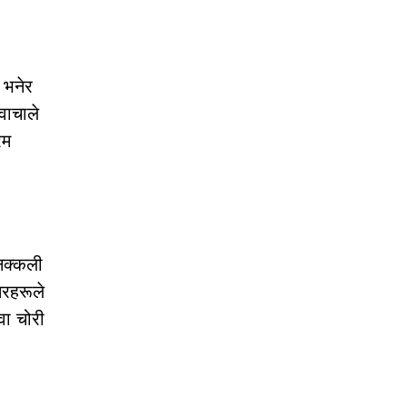
 भनेर
वाचाले
िम
नक्कली
मरहरूले
वा चोरी