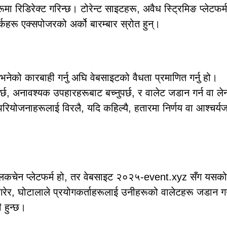
हरूमा रिडिरेक्ट गरिन्छ। टोरेन्ट साइटहरू, अवैध स्ट्रिमिङ प्लेटफर्
र्कहरू एक्सपोजरको अर्को बारम्बार स्रोत हुन्।
े एक भनेको कारबाही गर्नु अघि वेबसाइटको वैधता प्रमाणित गर्नु हो।
ुपर्छ, अनावश्यक उपहारहरूबाट बच्नुपर्छ, र वालेट जडान गर्न वा ले
 वैध परियोजनाहरूलाई विरलै, यदि कहिल्यै, हतारमा निर्णय वा आश्चर्
 ब्लकचेन प्लेटफर्म हो, तर वेबसाइट २०२५-event.xyz सँग यसको
र, घोटालाले प्रयोगकर्ताहरूलाई उनीहरूको वालेटहरू जडान गर्न
ी हुन्छ।