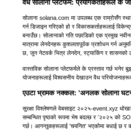
वैध सोलाना प्लेटफर्म: प्रयोगकर्ताहरूले के जान
सोलाना solana.com मा उपलब्ध एक राम्रोसँग स्थाप
गर्न डिजाइन गरिएको हो र विकासकर्ताहरूलाई विकेन्द्
बनाउँछ। सोलानाको गति पछाडिको एक प्रमुख नवीनता
मात्रामा लेनदेनहरू कुशलतापूर्वक प्रशोधन गर्न अनुम
छ, जुन नेटवर्क भित्र लेनदेन, स्ट्याकिंग र शासनको 
वास्तविक सोलाना प्लेटफर्मले के प्रस्ताव गर्छ भनेर बु
योजनाहरूलाई विश्वसनीय देखाउन वैध परियोजनाहरूको
एउटा भ्रामक नक्कल: 'अनलक सोलाना घटन
सुरक्षा विश्लेषणले वेबसाइट २०२५-event.xyz धोखा
सम्बन्धित पृष्ठको रूपमा भेष बदल्छ र '२०२५ को 
गर्छ। आगन्तुकहरूलाई 'चयनित' भएकोमा बधाई छ र क