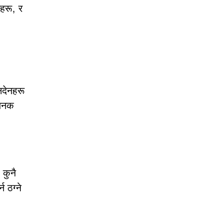
महरू, र
नदेनहरू
यजनक
 कुनै
 ठग्ने