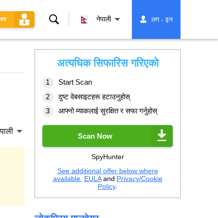
खोज्नुहोस्
नेपाली
लग - इन
धरण
अत्यधिक सिफारिस गरिएको
Start Scan
दुष्ट वेबसाइटहरू हटाउनुहोस्
आफ्नो म्याकलाई सुरक्षित र सफा गर्नुहोस्
ेपाली
Scan Now
SpyHunter
See additional offer below where
available.
EULA
and
Privacy/Cookie
Policy
.