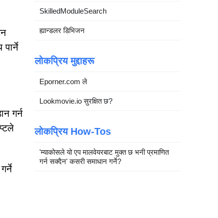
SkilledModuleSearch
ह्यान्डलर डिभिजन
टन
पार्ने
लोकप्रिय मुद्दाहरू
Eporner.com ले
Lookmovie.io सुरक्षित छ?
ान गर्न
्टले
लोकप्रिय How-Tos
'म्याकोसले यो एप मालवेयरबाट मुक्त छ भनी प्रमाणित
गर्न सक्दैन' कसरी समाधान गर्ने?
र्ने