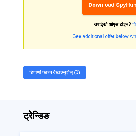
Download SpyHun
तपाईको ओएस होइन?
व
See additional offer below wh
टिप्पणी फारम देखाउनुहोस् (0)
ट्रेन्डिङ