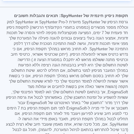
תקופת ניסיון חינמית של SpyHunter: תנאים והגבלות חשובים
גרסת הניסיון של SpyHunter מיועדת ל-SpyHunter Pro או SpyHunter למק
וכוללת מספר מכשירים (כמפורט בחומרי הקידום/דף הרכישה) לתקופת ניסיון
חד פעמית של 7 ימים, המציעה פונקציונליות מקיפה לזיהוי והסרה של תוכנות
זדוניות, אמצעי הגנה בעלי ביצועים גבוהים להגנה פעילה על המערכת שלך
מפני איומי תוכנות זדוניות, וגישה לצוות התמיכה הטכנית שלנו דרך דלפק
התמיכה של SpyHunter. לא תחויב מראש במהלך תקופת הניסיון, אם כי
נדרש כרטיס אשראי להפעלת הניסיון. (ייתכן שכרטיסי אשראי, כרטיסי חיוב
וכרטיסי מתנה ששולמו מראש לא יתקבלו במסגרת הצעה זו.) הדרישה
לשיטת התשלום שלך היא לסייע בהבטחת הגנה רציפה וללא הפרעות
במהלך המעבר מניסיון למנוי בתשלום, אם תחליט לרכוש. שיטת התשלום
שלך לא תחויב בסכום תשלום מראש במהלך תקופת הניסיון, אם כי בקשות
אישור עשויות להישלח למוסד הפיננסי שלך כדי לוודא ששיטת התשלום שלך
תקפה (הגשות אישור כאלה אינן בקשות לחיובים או עמלות מצד
EnigmaSoft, אך בהתאם לשיטת התשלום שלך ו/או למוסד הפיננסי שלך,
עשויות להשפיע על זמינות החשבון שלך). באפשרותך לבטל את גרסת הניסיון
שלך דרך מדור "החשבון שלי" באתר האינטרנט של EnigmaSoft עבור
חשבונך או על ידי פנייה ל-EnigmaSoft לפני תום תקופת הניסיון בת 7 הימים
כדי למנוע חיוב שיגיע לפירעון ויעובד מיד לאחר תום תקופת הניסיון. אם
תחליט לבטל במהלך תקופת הניסיון, תאבד באופן מיידי את הגישה ל-
SpyHunter. אם, מכל סיבה שהיא, אתה מאמין שעובד חיוב שלא רצית לבצע
(דבר שיכול להתרחש בהתאם לניהול המערכת, לדוגמה), תוכל גם לבטל