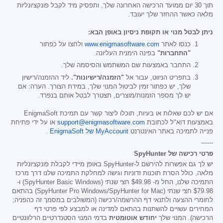
תוך 30 יום ממועד הרכישה האחרונה שלך, ותפסיק מיד לקבל פונקציונליות
מלאה כאשר ההחזר שלך יעובד.
ניתן לבטל מנוי או תקופת ניסיון באופן הבא:
כנסו לאתר
www.enigmasoftware.com
ולחצו על כפתור
"התחברות"
בפינה הימנית העליונה.
התחבר באמצעות שם המשתמש והסיסמה שלך.
בתפריט הניווט, עבור אל
"הזמנה/רישיונות".
ליד ההזמנה/רישיון
שלך, יש כפתור זמין לביטול המנוי שלך, במידת הצורך. הערה: אם
יש לך מספר הזמנות/מוצרים, תצטרך לבטל אותם בנפרד.
אם יש לכם שאלות או בעיות, תוכלו ליצור קשר עם תמיכת EnigmaSoft
באמצעות דוא"ל לכתובת
support@enigmasoftware.com
או על ידי פתיחת
פנייה לתמיכה באתר האינטרנט
MyAccount של EnigmaSoft
.
------
פרטי רכישה של SpyHunter
יש לך גם אפשרות להירשם ל-SpyHunter באופן מיידי לקבלת פונקציונליות
מלאה, כולל הסרת תוכנות זדוניות וגישה למחלקת התמיכה שלנו דרך מרכז
התמיכה שלנו, החל מ-
$49.98
חצי שנתי (SpyHunter Basic Windows) ו-
$79.98
חצי שנתי (SpyHunter Pro Windows/SpyHunter for Mac) בהתאם
לחומרי ההצעה ולתנאי דף ההרשמה/רכישה (המשולבים במסמך זה כהפניה;
המחירים עשויים להשתנות בהתאם למדינה או למבצע לפי פרטי דף
הרכישה). המנוי שלך
יחודש אוטומטית
בדמי המנוי הסטנדרטיים הרלוונטיים