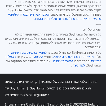
בזמן הרכישה המקורית שלך ולאותה תקופת מנוי או כפי שצוין בחומרי
הקידום/דף הרכישה, בתנאי שאתה משתמש מנוי רציף וללא הפרעות ועבורם
תקבל הודעה על חיובים עתידיים לפני תום המנוי שלך. רכישת SpyHunter
כפופה לתנאים וההגבלות בדף הרכישה,
הסכם רישיון משתמש קרקע/תנאי
שימוש
,
מדיניות הפרטיות/קובצי Cookie
ותנאי ההנחה
.
------
תנאים כלליים
כל רכישה של SpyHunter במחיר מוזל תקפה לתקופת המנוי המוזלת
המוצעת. לאחר מכן, המחיר הסטנדרטי הרלוונטי יחול על חידושים אוטומטיים
ו/או רכישות עתידיות. המחירים עשויים להשתנות, אך נודיע לכם מראש על
שינויי מחירים.
כל גרסאות SpyHunter כפופות להסכמתך
לתנאי השימוש/תנאי השימוש
שלנו,
מדיניות הפרטיות/קובצי ה-Cookie
ותנאי
ההנחה
. אנא עיין גם
בשאלות
הנפוצות
ובקריטריונים
להערכת איומים
. אם ברצונך להסיר את ההתקנה של
SpyHunter,
למד כיצד
.
בית
שלבי הסרת ההתקנה של התוכנית
קריטריוני הערכת האיום
SpyHunter תנאים והגבלות נוספים
תנאים
של SpyHunter
והגבלות נוספים של RegHunter
משרד רשום: 1 Castle Street, קומה 3, Dublin 2 D02XD82 Ireland.