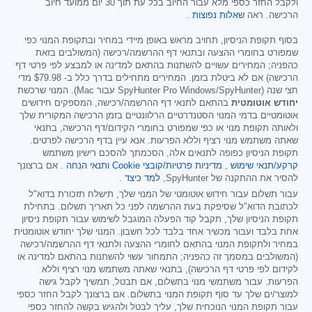
ולקבל החזר כספי מלא עבור החיוב בכל עת תוך 30 יום ממועד חיוב
הרכישה. ראה
שאלות נפוצות
.
בסוף תקופת הניסיון, תחויב מראש באופן מיידי במחיר ובתקופת המנוי כפי
שמפורט בחומרי ההצעה ובתנאי דף ההרשמה/רכישה (המשולבים בזאת
כהפניה; המחירים עשויים להשתנות בהתאם למדינה או למבצע לפי פרטי דף
הרכישה) אם לא ביטלת בזמן. המחירים מתחילים בדרך כלל ב-
$79.98
מדי
חצי שנה (SpyHunter Pro Windows/SpyHunter עבור Mac). המנוי שרכשת
יחודש אוטומטית
בהתאם לתנאי דף ההרשמה/רכישה, המספקים חידושים
אוטומטיים בדמי המנוי הסטנדרטיים הרלוונטיים בזמן הרכישה המקורית שלך
ולאותה תקופת מנוי או כפי שמפורט בחומרי הקידום/דף הרכישה, בתנאי
שאתה משתמש מנוי רציף וללא הפרעות. אנא עיין בדף הרכישה לפרטים.
תקופת הניסיון כפופה לתנאים אלה, הסכמתך להסכם רישיון משתמש
קרקע/תנאי שימוש
,
מדיניות פרטיות/קובצי Cookie
ותנאי הנחה
. אם ברצונך
להסיר את ההתקנה של SpyHunter,
למד כיצד
.
עבור תשלום עבור חידוש אוטומטי של המנוי שלך, תישלח תזכורת בדוא"ל
לכתובת הדוא"ל שסיפקת בעת ההרשמה לפני כל תאריך תשלום. בתחילת
תקופת הניסיון שלך, תקבל קוד הפעלה המוגבל לשימוש עבור תקופת ניסיון
אחת בלבד ועבור מכשיר אחד בלבד לכל חשבון. המנוי שלך יחודש אוטומטית
במחיר ולתקופת המנוי בהתאם לחומרי ההצעה ולתנאי דף ההרשמה/רכישה
(המשולבים במסמך זה כהפניה; התמחור עשוי להשתנות בהתאם למדינה או
לקידום לפי פרטי דף הרכישה), בתנאי שאתה משתמש מנוי רציף וללא
הפרעות. עבור משתמשי מנוי בתשלום, אם תבטל, תמשיך לקבל גישה
למוצר/ים שלך עד סוף תקופת המנוי בתשלום. אם ברצונך לקבל החזר כספי
עבור תקופת המנוי הנוכחית שלך, עליך לבטל ולהגיש בקשה להחזר כספי