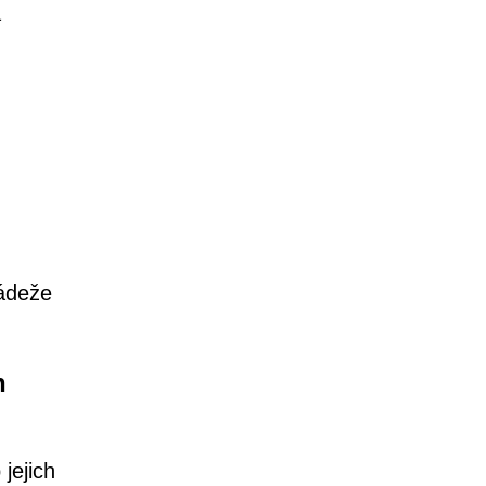
a
rádeže
n
jejich