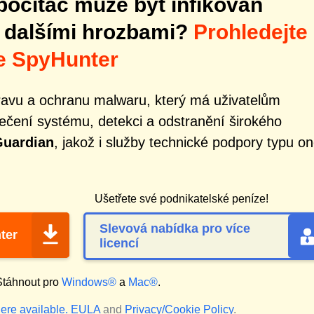
počítač může být infikován
 dalšími hrozbami?
Prohledejte
e SpyHunter
ravu a ochranu malwaru, který má uživatelům
čení systému, detekci a odstranění širokého
uardian
, jakož i služby technické podpory typu on
Ušetřete své podnikatelské peníze!
Slevová nabídka pro více
ter
licencí
táhnout pro
Windows®
a
Mac®
.
ere available.
EULA
and
Privacy/Cookie Policy
.