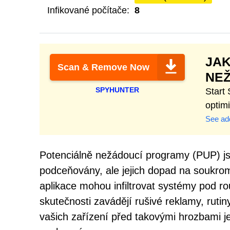
Infikované počítače:
8
JAK
Scan & Remove Now
NE
SPYHUNTER
Start
optim
See add
Potenciálně nežádoucí programy (PUP) js
podceňovány, ale jejich dopad na soukrom
aplikace mohou infiltrovat systémy pod r
skutečnosti zavádějí rušivé reklamy, rut
vašich zařízení před takovými hrozbami j