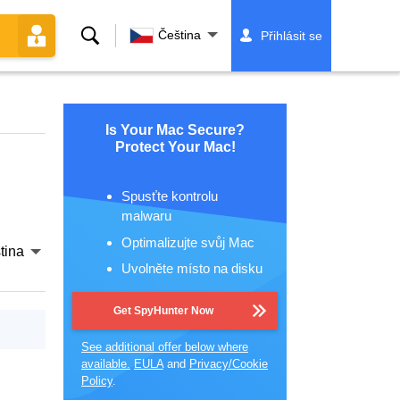
Vyhledávání
Čeština
Přihlásit se
Is Your Mac Secure?
Protect Your Mac!
Spusťte kontrolu
malwaru
Optimalizujte svůj Mac
tina
Uvolněte místo na disku
Get SpyHunter Now
See additional offer below where
available.
EULA
and
Privacy/Cookie
Policy
.