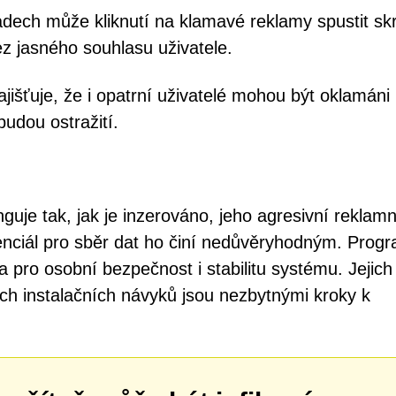
dech může kliknutí na klamavé reklamy spustit skr
ez jasného souhlasu uživatele.
jišťuje, že i opatrní uživatelé mohou být oklamáni
udou ostražití.
uje tak, jak je inzerováno, jeho agresivní reklamn
enciál pro sběr dat ho činí nedůvěryhodným. Prog
ka pro osobní bezpečnost i stabilitu systému. Jejich
ch instalačních návyků jsou nezbytnými kroky k