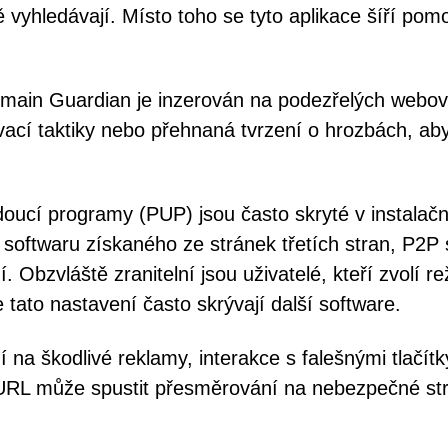
ě vyhledávají. Místo toho se tyto aplikace šíří pom
main Guardian je inzerován na podezřelých webo
vací taktiky nebo přehnaná tvrzení o hrozbách, ab
oucí programy (PUP) jsou často skryté v instalač
oftwaru získaného ze stránek třetích stran, P2P s
. Obzvláště zranitelní jsou uživatelé, kteří zvolí r
 tato nastavení často skrývají další software.
í na škodlivé reklamy, interakce s falešnými tlačítk
URL může spustit přesměrování na nebezpečné st