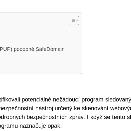
y (PUP) podobné SafeDomain
fikovali potenciálně nežádoucí program sledovaný
bezpečnostní nástroj určený ke skenování webový
robných bezpečnostních zpráv. I když se tento sl
rogramu naznačuje opak.