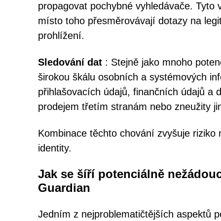
propagovat pochybné vyhledávače. Tyto v
místo toho přesměrovávají dotazy na legi
prohlížení.
Sledování dat
: Stejně jako mnoho pote
širokou škálu osobních a systémových info
přihlašovacích údajů, finančních údajů a
prodejem třetím stranám nebo zneužity ji
Kombinace těchto chování zvyšuje riziko 
identity.
Jak se šíří potenciálně nežádo
Guardian
Jedním z nejproblematičtějších aspektů p