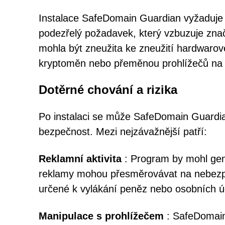
Instalace SafeDomain Guardian vyžaduje
podezřelý požadavek, který vzbuzuje zna
mohla být zneužita ke zneužití hardwaro
kryptoměn nebo přeměnou prohlížečů na 
Dotěrné chování a rizika
Po instalaci se může SafeDomain Guardian 
bezpečnost. Mezi nejzávažnější patří:
Reklamní aktivita
: Program by mohl gene
reklamy mohou přesměrovávat na nebezp
určené k vylákání peněz nebo osobních ú
Manipulace s prohlížečem
: SafeDomain