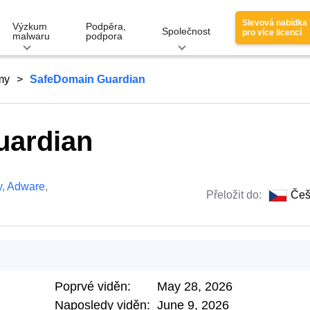
Slevová nabídka
Výzkum
Podpěra,
Společnost
pro více licencí
malwaru
podpora
my
SafeDomain Guardian
uardian
y
,
Adware
,
Přeložit do:
Češ
Poprvé viděn:
May 28, 2026
Naposledy viděn:
June 9, 2026