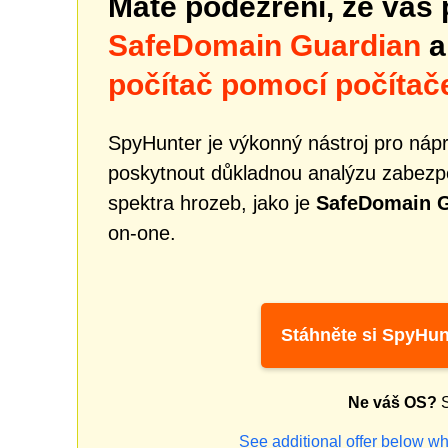
Máte podezření, že váš 
SafeDomain Guardian
a
počítač pomocí počítač
SpyHunter je výkonný nástroj pro náp
poskytnout důkladnou analýzu zabezpe
spektra hrozeb, jako je
SafeDomain G
on-one.
Stáhněte si SpyHun
Ne váš OS?
S
See additional offer below wh