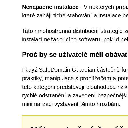
Nenápadné instalace
: V některých přípa
které zahájí tiché stahování a instalace b
Tato mnohostranná distribuční strategie za
instalaci nežádoucího softwaru, pokud neb
Proč by se uživatelé měli obávat
I když SafeDomain Guardian částečně fung
praktiky, manipulace s prohlížečem a pot
této kategorii představují dlouhodobá rizi
rychlé odstranění a zavedení bezpečnější
minimalizaci vystavení těmto hrozbám.