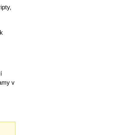
ipty,
 k
í
ramy v