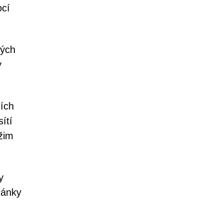
ocí
vých
y
ních
ítí
ežim
y
ránky