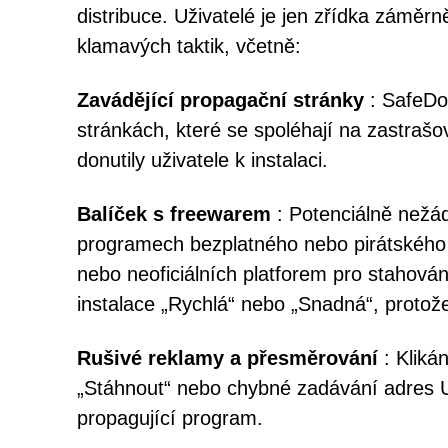
distribuce. Uživatelé je jen zřídka záměrn
klamavých taktik, včetně:
Zavádějící propagační stránky
: SafeDo
stránkách, které se spoléhají na zastrašo
donutily uživatele k instalaci.
Balíček s freewarem
: Potenciálně nežád
programech bezplatného nebo pirátského s
nebo neoficiálních platforem pro stahování
instalace „Rychlá“ nebo „Snadná“, protože
Rušivé reklamy a přesměrování
: Klikán
„Stáhnout“ nebo chybné zadávání adres 
propagující program.