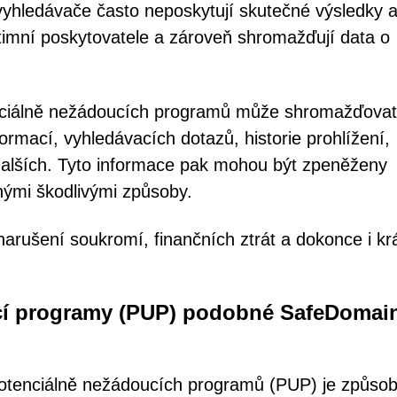
yhledávače často neposkytují skutečné výsledky 
timní poskytovatele a zároveň shromažďují data o
nciálně nežádoucích programů může shromažďovat
rmací, vyhledávacích dotazů, historie prohlížení,
 dalších. Tyto informace pak mohou být zpeněženy
nými škodlivými způsoby.
narušení soukromí, finančních ztrát a dokonce i k
ucí programy (PUP) podobné SafeDomai
otenciálně nežádoucích programů (PUP) je způsob 