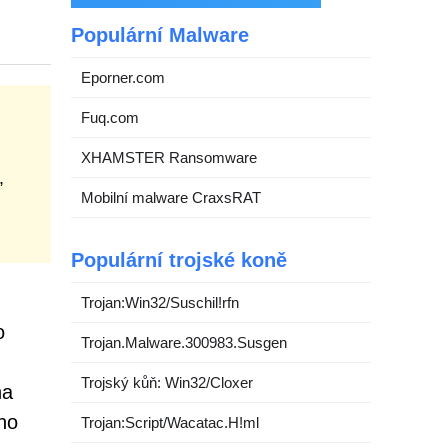
Populární Malware
Eporner.com
Fuq.com
XHAMSTER Ransomware
,
Mobilní malware CraxsRAT
Populární trojské koně
Trojan:Win32/Suschil!rfn
o
Trojan.Malware.300983.Susgen
Trojský kůň: Win32/Cloxer
na
ho
Trojan:Script/Wacatac.H!ml