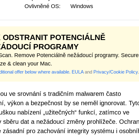
Ovlivněné OS:
Windows
 ODSTRANIT POTENCIÁLNĚ
ŽÁDOUCÍ PROGRAMY
 Scan. Remove Potenciálně nežádoucí programy. Secure
ize & clean your Mac.
itional offer below where available.
EULA
and
Privacy/Cookie Policy
.
ou ve srovnání s tradičním malwarem často
í, výkon a bezpečnost by se neměl ignorovat. Tyt
ouškou nabízení „užitečných“ funkcí, zatímco ve
iny sběru dat a nežádoucí změny prohlížeče. Ochra
e zásadní pro zachování integrity systému i osobní