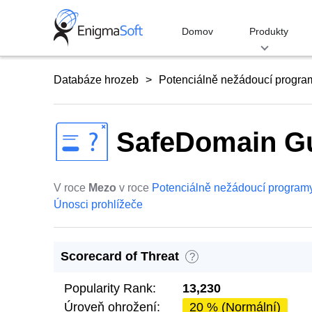
Skip
to
Domov
Produkty
content
Databáze hrozeb
Potenciálně nežádoucí progra
SafeDomain G
V roce
Mezo
v roce
Potenciálně nežádoucí program
Únosci prohlížeče
Scorecard of Threat
?
Popularity Rank:
13,230
Úroveň ohrožení:
20 % (Normální)