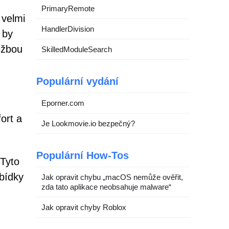
PrimaryRemote
 velmi
HandlerDivision
 by
ěžbou
SkilledModuleSearch
Populární vydání
Eporner.com
ort a
Je Lookmovie.io bezpečný?
Populární How-Tos
 Tyto
bídky
Jak opravit chybu „macOS nemůže ověřit,
zda tato aplikace neobsahuje malware“
Jak opravit chyby Roblox